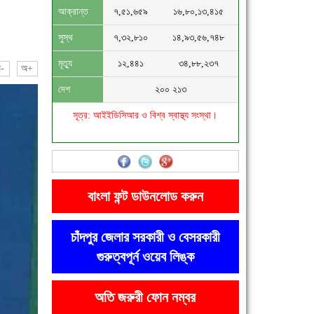
আক্রান্ত
৭,৫১,৬৫৯
১৬,৮০,১৩,৪১৫
সুস্থ
৭,৩২,৮১০
১৪,৯৩,৫৬,৭৪৮
মৃত্যু
১২,৪৪১
৩৪,৮৮,২৩৭
-
অ+
দেশ
২০০ ২১৩
সূত্র: আইইডিসিআর ও বিশ্ব স্বাস্থ্য সংস্থা।
বাংলা ফন্ট ডাউনলোড করুন
চাঁদপুর জেলার সরকারী ও বেসরকারী
গুরুত্বপূর্ন ওয়েব লিঙ্ক
অতি জরুরী ফোন নম্বর