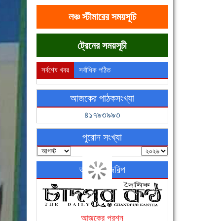
লঞ্চ স্টীমারের সময়সূচি
ট্রেনের সময়সূচী
সর্বশেষ খবর
সর্বাধিক পঠিত
আজকের পাঠকসংখ্যা
৪১৭৯৩৯৯৩
পুরোন সংখ্যা
অনলাইন জরিপ
আজকের প্রশ্ন