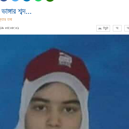
ভাঙ্গার শব্দ...
্তার তমা
০১৯ ০৩:০৮:০১
অ
অ
প্রিন্ট