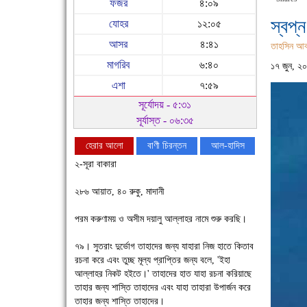
ফজর
৪:০৯
স্বপ্ন 
যোহর
১২:০৫
আসর
৪:৪১
তাহসিন আক
মাগরিব
৬:৪০
১৭ জুন, ২
এশা
৭:৫৯
সূর্যোদয় - ৫:৩১
সূর্যাস্ত - ০৬:৩৫
হেরার আলো
বাণী চিরন্তন
আল-হাদিস
২-সূরা বাকারা
২৮৬ আয়াত, ৪০ রুকু, মাদানী
পরম করুণাময় ও অসীম দয়ালু আল্লাহর নামে শুরু করছি।
৭৯। সুতরাং দুর্ভোগ তাহাদের জন্য যাহারা নিজ হাতে কিতাব
রচনা করে এবং তুচ্ছ মূল্য প্রাপ্তির জন্য বলে, 'ইহা
আল্লাহর নিকট হইতে।' তাহাদের হাত যাহা রচনা করিয়াছে
চাঁদপুরে উই-এর প্রথম নানা ধরনের পণ্যের সমারোহ
তাহার জন্য শাস্তি তাহাদের এবং যাহা তাহারা উপার্জন করে
তাহার জন্য শাস্তি তাহাদের।