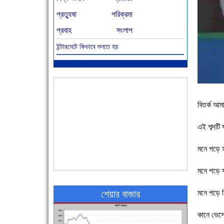
প্রত্যুষা
পরিক্রমা
প্রবাহ
সংলাপ
ইন্টারনেটে কিভাবে শুনতে হয়
আজ বিশিষ্ট শিক্ষাবিদ এ.টি. আহমেদ হোসাইন রুশদীর
৪৬তম মৃত্যুবার্ষিকী
বিতর্ক আম
এই শব্দটি
মনে পড়ে হ
৪৮ দিনে সর্বোচ্চ মৃত্যু
মনে পড়ে সু
মনে পড়ে কি
শেয়ার বাজার
কানে ভেসে