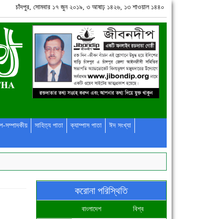
চাঁদপুর, সোমবার ১৭ জুন ২০১৯, ৩ আষাঢ় ১৪২৬, ১৩ শাওয়াল ১৪৪০
প-সম্পাদকীয়
সাহিত্য পাতা
ক্যাম্পাস পাতা
ঈদ সংখ্যা
করোনা পরিস্থিতি
বাংলাদেশ
বিশ্ব