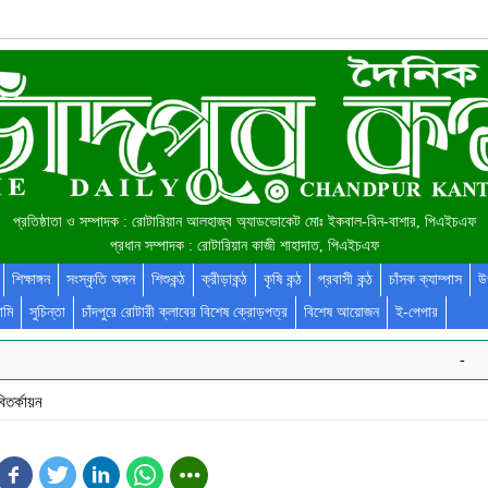
প্রতিষ্ঠাতা ও সম্পাদক : রোটারিয়ান আলহাজ্ব অ্যাডভোকেট মোঃ ইকবাল-বিন-বাশার, পিএইচএফ
প্রধান সম্পাদক : রোটারিয়ান কাজী শাহাদাত, পিএইচএফ
শিক্ষাঙ্গন
সংস্কৃতি অঙ্গন
শিশুকন্ঠ
ক্রীড়াকন্ঠ
কৃষি কন্ঠ
প্রবাসী কন্ঠ
চাঁসক ক্যাম্পাস
উ
ামি
সুচিন্তা
চাঁদপুরে রোটারী ক্লাবের বিশেষ ক্রোড়পত্র
বিশেষ আয়োজন
ই-পেপার
-
বিতর্কায়ন