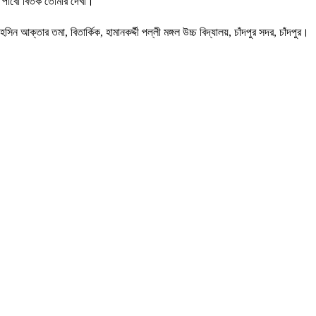
পাবো বিতর্ক তোমার দেখা।
সিন আক্তার তমা, বিতার্কিক, হামানকর্দ্দী পল্লী মঙ্গল উচ্চ বিদ্যালয়, চাঁদপুর সদর, চাঁদপুর।