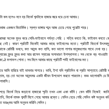
া কম হলেও মনে হয় বিতর্ক শব্দটাকে হাজার বছর ধরে চেনা আমার।
নবাজ একজন বিতার্কিক। স্বপ্ন ভাঙ্গার শব্দে আজ চেয়ে গেছে পুরোটা শহর।
মরা অনেক যুদ্ধ করে সেমি-ফাইনালে পর্যন্ত গেছি । সত্যি বলতে কি, ফাইনাল বলতে ক
ে নেই। কারণ প্রতিটি বিতর্কই আমার কাছে ফাইনালের মতো। প্রতিটি বিতর্কে উৎসবমু
 থাকে রোটারী ভবনে, কত আনন্দ কত হাসি, কত ভালো লাগার মানুষগুলোর সাথে দেখা হয়। 
্যারের সুন্দর সুন্দর কথা আর রাসেল স্যারের অসাধারণ উপস্থাপনা। সব থেকে বড় পাওয়াট
 কণ্ঠে ফলাফল শোনা। সব মিলে আমার কাছে প্রতিটি পর্বই ফাইনালের মত।
রে আমি হারিয়ে যাই ভাবনার সাগরে। ভাবি, ইশ! যদি প্রতিদিন বা প্রতি সাপ্তাহে রোটারী ভ
তাম, হয় তো অনেক আনন্দময় একটা জীবন উপভোগ করতে পারতাম। বড্ড ভালোবাসি রে বি
লোবাসি।
পড়ে বিতর্ক নিয়ে জড়ানো হাজারো স্মৃতি তখন একা একা কাঁদি। কেন কাঁদি নিজেই জান
ানি, বিতর্ক নামক শব্দটি মিশে গেছে আমার রক্তে। যেদিন হেরে গেছি সেদিন কষ্ট অনুভব কর
া কত ভয়ঙ্কর আমি অনুভব করিনি সেদিন।