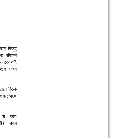
োনো কিছুই
খর পরিবেশ
শুনতে পাই
া হলো রাজন
বনে বিতর্ক
তর্ক তোকে
ি না। তবে
িনি। হারার