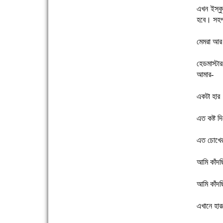
এখন ইস্ক
সিগমা ওয়েল ইন্ডাস্ট্রির মেকানিক ও গ্রাহক সভা
হবে। সহপ
মেমরা আর
হেডমাস্ট
আমার-
একটা হার
'বাংলা সাহিত্যানুরাগীরা তাঁর অবদানকে চিরকাল স্মরণ
করবে'
এত কষ্ট দি
এত চোখের
আমি কাঁদছ
আমি কাঁদছ
দেশে রাস্তাঘাটসহ অনেক কিছুই হয়েছে, বাড়েনি
এখানে হার
কর্মসংস্থান