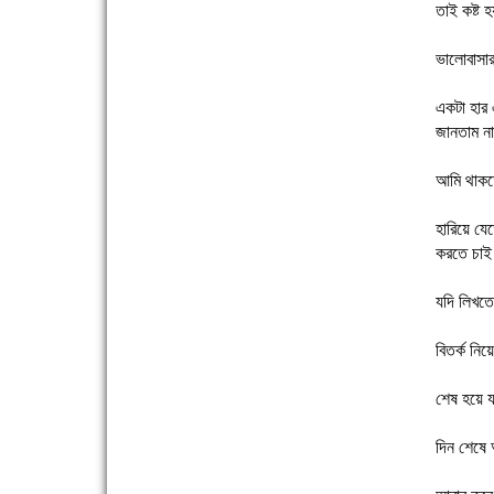
তাই কষ্ট 
ভালোবাসার
একটা হার 
জানতাম না
ফরিদগঞ্জের ভূমিহীন ২০ পরিবার আজ নিজের পাকা ঘরে
আমি থাকতে
উঠছে
হারিয়ে যে
করতে চাই
যদি লিখতে
বিতর্ক নিয়
নতুনবাজার ফাঁড়ি পুলিশের অভিযানে ৪০ পিচ ইয়াবাসহ ১
শেষ হয়ে 
জন গ্রেফতার
দিন শেষে