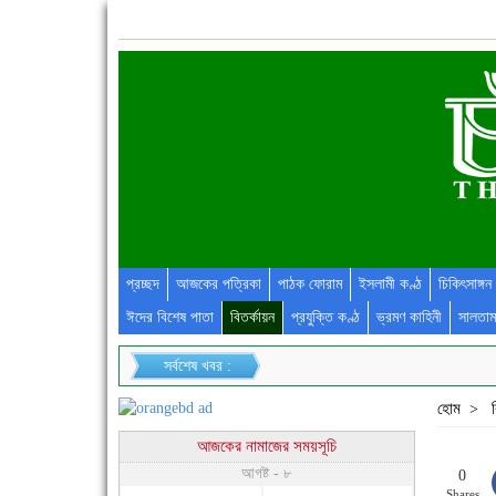
প্রচ্ছদ
আজকের পত্রিকা
পাঠক ফোরাম
ইসলামী কণ্ঠ
চিকিৎসাঙ্গন
ঈদের বিশেষ পাতা
বিতর্কায়ন
প্রযুক্তি কণ্ঠ
ভ্রমণ কাহিনী
সালতাম
সর্বশেষ খবর :
হোম
>
আজকের নামাজের সময়সূচি
আগষ্ট - ৮
0
Shares