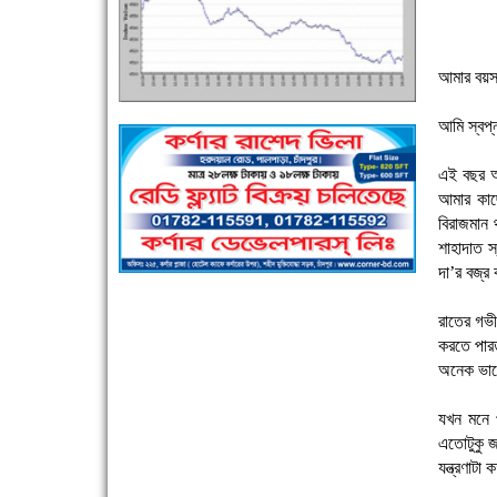
আমার বয়সট
এক সপ্তাহে শনাক্ত বেড়েছে ৫৫%, মৃত্যু ৪৬%
আমি স্বপ্
এই বছর আ
আমার কাছ
বিরাজমান
শাহাদাত স
দা’র বজ্র
পুলিশ সদস্যদের জন্যে এসপির মৌসুমি ফল উপহার
রাতের গভী
করতে পার
অনেক ভা
যখন মনে 
এতোটুকু জ
যন্ত্রণাট