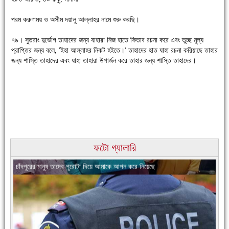
পরম করুণাময় ও অসীম দয়ালু আল্লাহর নামে শুরু করছি।
৭৯। সুতরাং দুর্ভোগ তাহাদের জন্য যাহারা নিজ হাতে কিতাব রচনা করে এবং তুচ্ছ মূল্য
চাঁদপুরে উই-এর প্রথম নানা ধরনের পণ্যের সমারোহ
প্রাপ্তির জন্য বলে, 'ইহা আল্লাহর নিকট হইতে।' তাহাদের হাত যাহা রচনা করিয়াছে তাহার
জন্য শাস্তি তাহাদের এবং যাহা তাহারা উপার্জন করে তাহার জন্য শাস্তি তাহাদের।
ফটো গ্যালারি
চাঁদপুরের মানুষ তাদের পুরোটা দিয়ে আমাকে আপন করে নিয়েছে