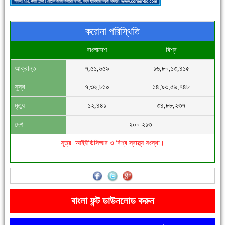
করোনা পরিস্থিতি
বাংলাদেশ
বিশ্ব
আক্রান্ত
৭,৫১,৬৫৯
১৬,৮০,১৩,৪১৫
সিগমা ওয়েল ইন্ডাস্ট্রির মেকানিক ও গ্রাহক সভা
সুস্থ
৭,৩২,৮১০
১৪,৯৩,৫৬,৭৪৮
মৃত্যু
১২,৪৪১
৩৪,৮৮,২৩৭
দেশ
২০০ ২১৩
সূত্র: আইইডিসিআর ও বিশ্ব স্বাস্থ্য সংস্থা।
'বাংলা সাহিত্যানুরাগীরা তাঁর অবদানকে চিরকাল স্মরণ করবে'
বাংলা ফন্ট ডাউনলোড করুন