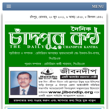
MENU
চাঁদপুর, রোববার, ২০ জুন ২০২১, ৬ আষাঢ় ১৪২৮, ৮ জিলকদ ১৪৪২
প্রতিষ্ঠাতা ও সম্পাদক : রোটারিয়ান আলহাজ্ব অ্যাডভোকেট মোঃ ইকবাল-বিন-বাশার,
পিএইচএফ
প্রধান সম্পাদক : রোটারিয়ান কাজী শাহাদাত, পিএইচএফ