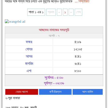
... বিস্তারিত
সময়ের সঙ্গে পাল্লা দিয়ে চলতে এক মুহূর্তের জন্যেও মুঠোফোনকে
পাতা ১ এর ১
প্রথম
«
১
»
শেষ
আজকের নামাজের সময়সূচি
আগষ্ট - ৭
ফজর
৪:০৯
যোহর
১২:০৫
আসর
৪:৪১
মাগরিব
৬:৪১
এশা
৮:০০
সূর্যোদয় - ৫:৩০
সূর্যাস্ত - ০৬:৩৬
হেরার আলো
বাণী চিরন্তন
আল-হাদিস
২-সূরা বাকারা
২৮৬ আয়াত, ৪০ রুকু, মাদানী