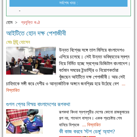
সর্বশেষ খবর :
-
হোম
>
প্রযুক্তি কণ্ঠ
আইটিতে হোন দক্ষ পেশাজীবী
মোঃ মিন্টু হোসেন
উন্নত বিশ্বের সঙ্গে তাল মিলিয়ে বাংলাদেশও
এগিয়ে চলেছে। সেই উন্নত ভবিষ্যতের স্বপ্ন
নিয়ে নির্মিত হচ্ছে স্বপ্নের ডিজিটাল বাংলাদেশ।
বর্তমান সময়ের ইন্ডাস্ট্রি ও নিয়োগকর্তারা
খুঁজছেন আইটিতে দক্ষ পেশাজীবী। আর সেই
চাহিদাকে সঙ্গী করে দেশীয় ও আন্তর্জাতিক অঙ্গনে জনপ্রিয় হয়ে উঠেছে বেশ
...
বিস্তারিত
গুগল প্লের বিস্ময় বাংলাদেশের রূপকথা
রূপকথা কিংবা স্বপ্নপুরীর দেশের কোনো রাজকুমারের
গল্প নয়, শতভাগ বাস্তব। একক প্রচেষ্টায় গেম
... বিস্তারিত
বানিয়ে বিশ্বকে
কী কাজ করবে 'স্টপ ডেঙ্গু' অ্যাপ?