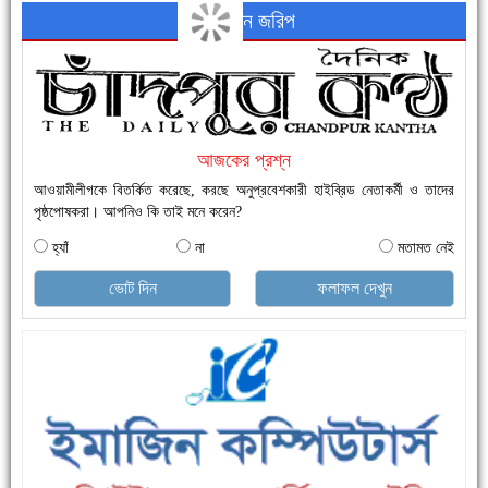
অনলাইন জরিপ
নতুনবাজার ফাঁড়ি পুলিশের অভিযানে ৪০ পিচ ইয়াবাসহ ১ জন গ্রেফতার
আজকের প্রশ্ন
আওয়ামীলীগকে বিতর্কিত করেছে, করছে অনুপ্রবেশকারী হাইব্রিড নেতাকর্মী ও তাদের
পৃষ্ঠপোষকরা। আপনিও কি তাই মনে করেন?
হ্যাঁ
না
মতামত নেই
এক সপ্তাহে শনাক্ত বেড়েছে ৫৫%, মৃত্যু ৪৬%
ভোট দিন
ফলাফল দেখুন