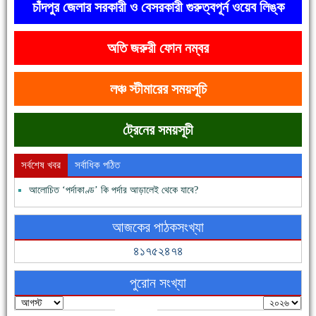
চাঁদপুর জেলার সরকারী ও বেসরকারী গুরুত্বপূর্ন ওয়েব লিঙ্ক
অতি জরুরী ফোন নম্বর
দেশে রাস্তাঘাটসহ অনেক কিছুই হয়েছে, বাড়েনি কর্মসংস্থান
লঞ্চ স্টীমারের সময়সূচি
ট্রেনের সময়সূচী
সর্বশেষ খবর
সর্বাধিক পঠিত
আলোচিত ‘পর্দাকাণ্ড’ কি পর্দার আড়ালেই থেকে যাবে?
ফরিদগঞ্জের ভূমিহীন ২০ পরিবার আজ নিজের পাকা ঘরে উঠছে
আজকের পাঠকসংখ্যা
৪১৭৫২৪৭৪
পুরোন সংখ্যা