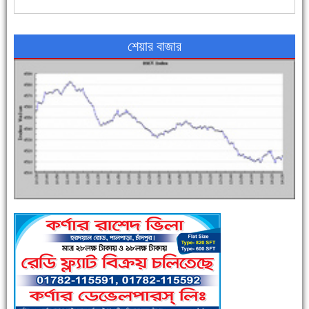
৪৮ দিনে সর্বোচ্চ মৃত্যু
শেয়ার বাজার
এক সপ্তাহে শনাক্ত বেড়েছে ৫৫%, মৃত্যু ৪৬%
পুলিশ সদস্যদের জন্যে এসপির মৌসুমি ফল উপহার