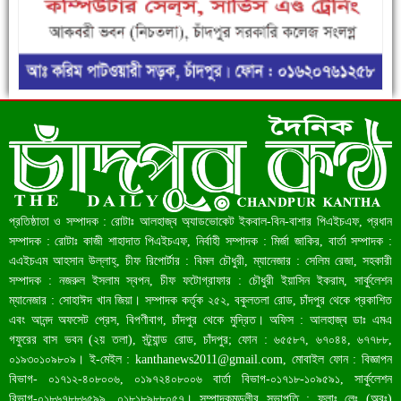
ফরিদগঞ্জে ড্রেন ও সড়ক নির্মাণে ধীরগতি জনদুর্ভোগ চরমে
রেকর্ড ৪৫.৪৬ বিলিয়ন ডলারের রিজার্ভ
প্রতিষ্ঠাতা ও সম্পাদক : রোটাঃ আলহাজ্ব অ্যাডভোকেট ইকবাল-বিন-বাশার পিএইচএফ, প্রধান
সম্পাদক : রোটাঃ কাজী শাহাদাত পিএইচএফ, নির্বাহী সম্পাদক : মির্জা জাকির, বার্তা সম্পাদক :
এএইচএম আহসান উল্লাহ্, চীফ রিপোর্টার : বিমল চৌধুরী, ম্যানেজার : সেলিম রেজা, সহকারী
সম্পাদক : নজরুল ইসলাম স্বপন, চীফ ফটোগ্রাফার : চৌধুরী ইয়াসিন ইকরাম, সার্কুলেশন
ম্যানেজার : সোহাঈদ খান জিয়া। সম্পাদক কর্তৃক ২৫২, বকুলতলা রোড, চাঁদপুর থেকে প্রকাশিত
এবং আনন্দ অফসেট প্রেস, বিপণীবাগ, চাঁদপুর থেকে মুদ্রিত। অফিস : আলহাজ্ব ডাঃ এমএ
গফুরের বাস ভবন (২য় তলা), স্ট্র্যান্ড রোড, চাঁদপুর; ফোন : ৬৫৫৮৭, ৬৭০৪৪, ৬৭৭৮৮,
০১৯৩০১০৯৮০৯। ই-মেইল :
kanthanews2011@gmail.com
, মোবাইল ফোন : বিজ্ঞাপন
বাংলাদেশ আজ মধ্যম আয়ের দেশে উন্নীত হওয়ার পথে
বিভাগ- ০১৭১২-৪০৮০০৬, ০১৯৭২৪০৮০০৬ বার্তা বিভাগ-০১৭১৮-১০৯৫৯১, সার্কুলেশন
বিভাগ-০১৮৬৭৮৮৬৫৯৯, ০১৮১৮৯৮৮০৫৭। সম্পাদকমন্ডলীর সভাপতি : ফ্লাঃ লেঃ (অবঃ)