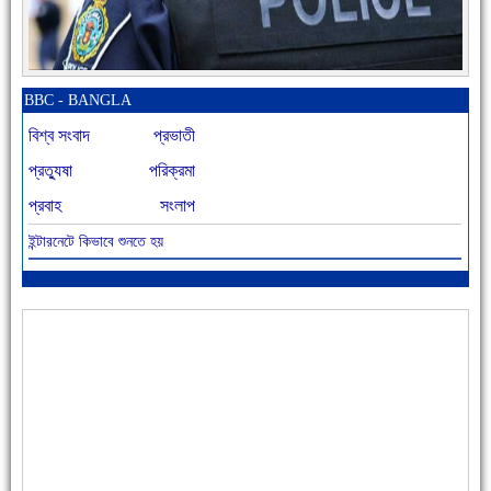
নতুনবাজার পুলিশ ফাঁড়ি সীমিত জনবলে প্রশংসনীয় কাজ করছে
BBC - BANGLA
বিশ্ব সংবাদ
প্রভাতী
প্রত্যুষা
পরিক্রমা
প্রবাহ
সংলাপ
ইন্টারনেটে কিভাবে শুনতে হয়
আজ বিশিষ্ট শিক্ষাবিদ এ.টি. আহমেদ হোসাইন রুশদীর ৪৬তম মৃত্যুবার্ষিকী