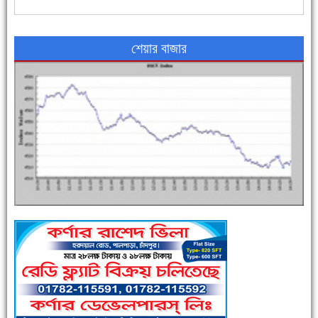
৪৮ দিনে সর্বোচ্চ মৃত্যু
শেয়ার বাজার
এক সপ্তাহে শনাক্ত বেড়েছে ৫৫%, মৃত্যু ৪৬%
পুলিশ সদস্যদের জন্যে এসপির মৌসুমি ফল উপহার