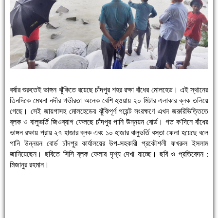
বর্ষার শুরুতেই ভাঙ্গন ঝুঁকিতে রয়েছে চাঁদপুর শহর রক্ষা বাঁধের মোলহেড। এই স্থানের
তিনদিকে মেঘনা নদীর গভীরতা অনেক বেশি হওয়ায় ২০ মিটার এলাকার ব্লক তলিয়ে
গেছে। সেই জায়গাসহ মোলহেডের ঝুঁকিপূর্ণ পয়েন্ট সংরক্ষণে এখন জরুরিভিত্তিতে
ব্লক ও বালুভর্তি জিওব্যাগ ফেলছে চাঁদপুর পানি উন্নয়ন বোর্ড। গত ক'দিনে বাঁধের
ভাঙ্গন রক্ষায় প্রায় ২৭ হাজার ব্লক এবং ১০ হাজার বালুভর্তি বস্তা ফেলা হয়েছে বলে
পানি উন্নয়ন বোর্ড চাঁদপুর কার্যালয়ের উপ-সহকারী প্রকৌশলী ফখরুল ইসলাম
জানিয়েছেন। ছবিতে সিসি ব্লক ফেলার দৃশ্য দেখা যাচ্ছে। ছবি ও প্রতিবেদন :
মিজানুর রহমান।