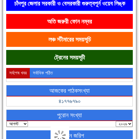
চাঁদপুর জেলার সরকারী ও বেসরকারী গুরুত্বপূর্ন ওয়েব লিঙ্ক
অতি জরুরী ফোন নম্বর
দেশে রাস্তাঘাটসহ অনেক কিছুই হয়েছে, বাড়েনি কর্মসংস্থান
লঞ্চ স্টীমারের সময়সূচি
ট্রেনের সময়সূচী
সর্বশেষ খবর
সর্বাধিক পঠিত
আজকের পাঠকসংখ্যা
ফরিদগঞ্জের ভূমিহীন ২০ পরিবার আজ নিজের পাকা ঘরে উঠছে
৪১৭৭৬৭৯০
পুরোন সংখ্যা
অনলাইন জরিপ