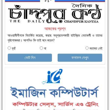
নতুনবাজার ফাঁড়ি পুলিশের অভিযানে ৪০ পিচ ইয়াবাসহ ১ জন গ্রেফতার
আজকের প্রশ্ন
আওয়ামীলীগকে বিতর্কিত করেছে, করছে অনুপ্রবেশকারী হাইব্রিড নেতাকর্মী ও তাদের
পৃষ্ঠপোষকরা। আপনিও কি তাই মনে করেন?
হ্যাঁ
না
মতামত নেই
ভোট দিন
ফলাফল দেখুন
এক সপ্তাহে শনাক্ত বেড়েছে ৫৫%, মৃত্যু ৪৬%