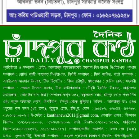
ফরিদগঞ্জে ড্রেন ও সড়ক নির্মাণে ধীরগতি জনদুর্ভোগ চরমে
রেকর্ড ৪৫.৪৬ বিলিয়ন ডলারের রিজার্ভ
প্রতিষ্ঠাতা ও সম্পাদক : রোটাঃ আলহাজ্ব অ্যাডভোকেট ইকবাল-বিন-বাশার পিএইচএফ, প্রধান
সম্পাদক : রোটাঃ কাজী শাহাদাত পিএইচএফ, নির্বাহী সম্পাদক : মির্জা জাকির, বার্তা সম্পাদক :
এএইচএম আহসান উল্লাহ্, চীফ রিপোর্টার : বিমল চৌধুরী, ম্যানেজার : সেলিম রেজা, সহকারী
সম্পাদক : নজরুল ইসলাম স্বপন, চীফ ফটোগ্রাফার : চৌধুরী ইয়াসিন ইকরাম, সার্কুলেশন
ম্যানেজার : সোহাঈদ খান জিয়া। সম্পাদক কর্তৃক ২৫২, বকুলতলা রোড, চাঁদপুর থেকে প্রকাশিত
এবং আনন্দ অফসেট প্রেস, বিপণীবাগ, চাঁদপুর থেকে মুদ্রিত। অফিস : আলহাজ্ব ডাঃ এমএ
গফুরের বাস ভবন (২য় তলা), স্ট্র্যান্ড রোড, চাঁদপুর; ফোন : ৬৫৫৮৭, ৬৭০৪৪, ৬৭৭৮৮,
০১৯৩০১০৯৮০৯। ই-মেইল :
kanthanews2011@gmail.com
, মোবাইল ফোন : বিজ্ঞাপন
বিভাগ- ০১৭১২-৪০৮০০৬, ০১৯৭২৪০৮০০৬ বার্তা বিভাগ-০১৭১৮-১০৯৫৯১, সার্কুলেশন
বাংলাদেশ আজ মধ্যম আয়ের দেশে উন্নীত হওয়ার পথে
বিভাগ-০১৮৬৭৮৮৬৫৯৯, ০১৮১৮৯৮৮০৫৭। সম্পাদকমন্ডলীর সভাপতি : ফ্লাঃ লেঃ (অবঃ)
এস.এ. সুলতান টিটু, উপদেষ্টা সম্পাদক : অধ্যক্ষ প্রফেসর বিলকিস ইকবাল; উপদেষ্টামন্ডলী :