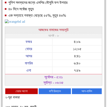
পুলিশ সদস্যদের জন্যে এসপির মৌসুমি ফল উপহার
৪৮ দিনে সর্বোচ্চ মৃত্যু
এক সপ্তাহে শনাক্ত বেড়েছে ৫৫%, মৃত্যু ৪৬%
আজকের নামাজের সময়সূচি
আগষ্ট - ৮
ফজর
৪:০৯
যোহর
১২:০৫
আসর
৪:৪১
মাগরিব
৬:৪০
এশা
৭:৫৯
সূর্যোদয় - ৫:৩১
সূর্যাস্ত - ০৬:৩৫
হেরার আলো
বাণী চিরন্তন
আল-হাদিস
২-সূরা বাকারা
২৮৬ আয়াত, ৪০ রুকু, মাদানী