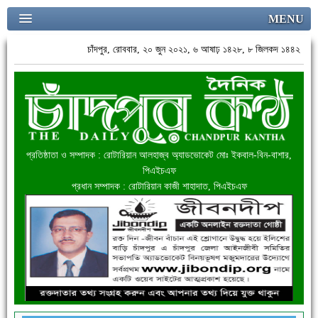
MENU
চাঁদপুর, রোববার, ২০ জুন ২০২১, ৬ আষাঢ় ১৪২৮, ৮ জিলকদ ১৪৪২
প্রতিষ্ঠাতা ও সম্পাদক : রোটারিয়ান আলহাজ্ব অ্যাডভোকেট মোঃ ইকবাল-বিন-বাশার,
পিএইচএফ
প্রধান সম্পাদক : রোটারিয়ান কাজী শাহাদাত, পিএইচএফ