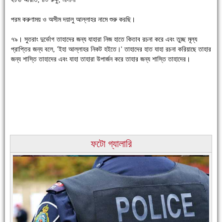
পরম করুণাময় ও অসীম দয়ালু আল্লাহর নামে শুরু করছি।
৭৯। সুতরাং দুর্ভোগ তাহাদের জন্য যাহারা নিজ হাতে কিতাব রচনা করে এবং তুচ্ছ মূল্য
চাঁদপুরে উই-এর প্রথম নানা ধরনের পণ্যের সমারোহ
প্রাপ্তির জন্য বলে, 'ইহা আল্লাহর নিকট হইতে।' তাহাদের হাত যাহা রচনা করিয়াছে তাহার
জন্য শাস্তি তাহাদের এবং যাহা তাহারা উপার্জন করে তাহার জন্য শাস্তি তাহাদের।
ফটো গ্যালারি
চাঁদপুরের মানুষ তাদের পুরোটা দিয়ে আমাকে আপন করে নিয়েছে