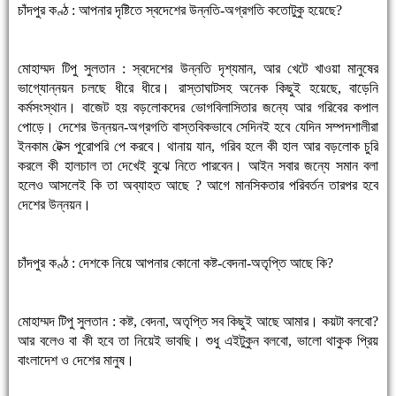
চাঁদপুর কণ্ঠ : আপনার দৃষ্টিতে স্বদেশের উন্নতি-অগ্রগতি কতোটুকু হয়েছে?
মোহাম্মদ টিপু সুলতান : স্বদেশের উন্নতি দৃশ্যমান, আর খেটে খাওয়া মানুষের
ভাগ্যোন্নয়ন চলছে ধীরে ধীরে। রাস্তাঘাটসহ অনেক কিছুই হয়েছে, বাড়েনি
কর্মসংস্থান। বাজেট হয় বড়লোকদের ভোগবিলাসিতার জন্যে আর গরিবের কপাল
পোড়ে। দেশের উন্নয়ন-অগ্রগতি বাস্তবিকভাবে সেদিনই হবে যেদিন সম্পদশালীরা
ইনকাম টেক্স পুরোপরি পে করবে। থানায় যান, গরিব হলে কী হাল আর বড়লোক চুরি
করলে কী হালচাল তা দেখেই বুঝে নিতে পারবেন। আইন সবার জন্যে সমান বলা
হলেও আসলেই কি তা অব্যাহত আছে ? আগে মানসিকতার পরিবর্তন তারপর হবে
দেশের উন্নয়ন।
চাঁদপুর কণ্ঠ : দেশকে নিয়ে আপনার কোনো কষ্ট-বেদনা-অতৃপ্তি আছে কি?
মোহাম্মদ টিপু সুলতান : কষ্ট, বেদনা, অতৃপ্তি সব কিছুই আছে আমার। কয়টা বলবো?
আর বলেও বা কী হবে তা নিয়েই ভাবছি। শুধু এইটুকুন বলবো, ভালো থাকুক প্রিয়
বাংলাদেশ ও দেশের মানুষ।