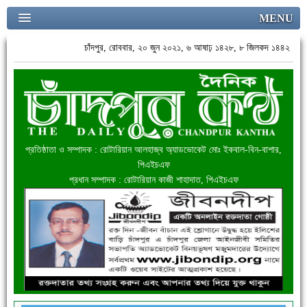
MENU
চাঁদপুর, রোববার, ২০ জুন ২০২১, ৬ আষাঢ় ১৪২৮, ৮ জিলকদ ১৪৪২
প্রতিষ্ঠাতা ও সম্পাদক : রোটারিয়ান আলহাজ্ব অ্যাডভোকেট মোঃ ইকবাল-বিন-বাশার,
পিএইচএফ
প্রধান সম্পাদক : রোটারিয়ান কাজী শাহাদাত, পিএইচএফ