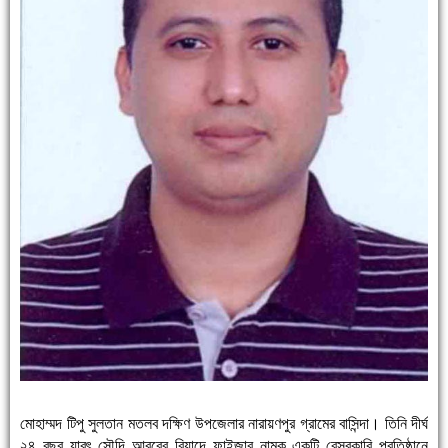
মোহাম্মদ টিপু সুলতান মতলব দক্ষিণ উপজেলার নারায়ণপুর গ্রামের বাসিন্দা। তিনি দীর্ঘ
২৪ বছর যাবৎ সৌদি আরবের রিয়াদে ফাইজার নামক একটি বেসরকারি প্রতিষ্ঠানে