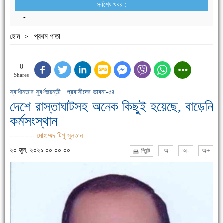
সর্বশেষ খবর :
-
হোম
প্রথম পাতা
>
0
Shares
স্বাধীনতার সুবর্ণজয়ন্তী : প্রবাসীদের ভাবনা-৫৪
দেশে রাস্তাঘাটসহ অনেক কিছুই হয়েছে, বাড়েনি
কর্মসংস্থান
---------- মোহাম্মদ টিপু সুলতান
২০ জুন, ২০২১ ০০:০০:০০
অ
অ-
অ+
প্রিন্ট