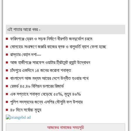
এই পাতার আরো খবর -
ফরিদগঞ্জে ড্রেন ও সড়ক নির্মাণে ধীরগতি জনদুর্ভোগ চরমে
মোলহেড সংরক্ষণে জরুরি কাজের ব্লক ও বালুভর্তি ব্যাগ ফেলা হচ্ছে
রাস্তার বেহাল দশা---
আজ হাজীগঞ্জে সারফেস ওয়াটার ট্রিটমেন্ট প্ল্যান্ট উদ্বোধন
চাঁদপুরে একদিনে ১৪ জনের করোনা শনাক্ত
বাংলাদেশ আজ মধ্যম আয়ের দেশে উন্নীত হওয়ার পথে
রেকর্ড ৪৫.৪৬ বিলিয়ন ডলারের রিজার্ভ
এক সপ্তাহে শনাক্ত বেড়েছে ৫৫%, মৃত্যু ৪৬%
পুলিশ সদস্যদের জন্যে এসপির মৌসুমি ফল উপহার
৪৮ দিনে সর্বোচ্চ মৃত্যু
আজকের নামাজের সময়সূচি