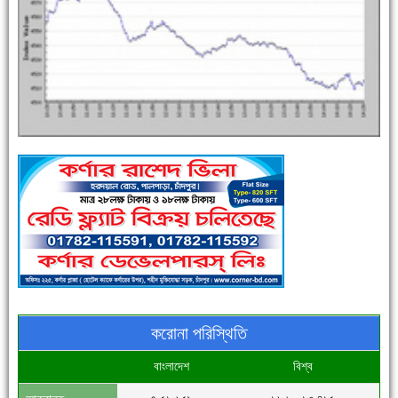
এক সপ্তাহে শনাক্ত বেড়েছে ৫৫%, মৃত্যু ৪৬%
পুলিশ সদস্যদের জন্যে এসপির মৌসুমি ফল উপহার
করোনা পরিস্থিতি
বাংলাদেশ
বিশ্ব