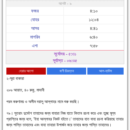
আগষ্ট - ৯
ফজর
৪:১০
যোহর
১২:০৪
আসর
৪:৪১
মাগরিব
৬:৪০
এশা
৭:৫৮
সূর্যোদয় - ৫:৩১
সূর্যাস্ত - ০৬:৩৫
হেরার আলো
বাণী চিরন্তন
আল-হাদিস
২-সূরা বাকারা
২৮৬ আয়াত, ৪০ রুকু, মাদানী
পরম করুণাময় ও অসীম দয়ালু আল্লাহর নামে শুরু করছি।
৭৯। সুতরাং দুর্ভোগ তাহাদের জন্য যাহারা নিজ হাতে কিতাব রচনা করে এবং তুচ্ছ মূল্য
চাঁদপুরে উই-এর প্রথম নানা ধরনের পণ্যের সমারোহ
প্রাপ্তির জন্য বলে, 'ইহা আল্লাহর নিকট হইতে।' তাহাদের হাত যাহা রচনা করিয়াছে তাহার
জন্য শাস্তি তাহাদের এবং যাহা তাহারা উপার্জন করে তাহার জন্য শাস্তি তাহাদের।