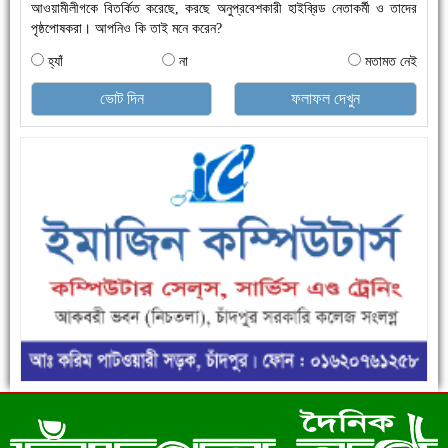
আওয়ামীলীগকে বিতর্কিত করেছে, করছে অনুপ্রবেশকারী হাইব্রিড নেতাকর্মী ও তাদের
পৃষ্ঠপোষকরা। আপনিও কি তাই মনে করেন?
হ্যাঁ
না
মতামত নেই
ভোট দিন
ফলাফল দেখুন
এক সপ্তাহে শনাক্ত বেড়েছে ৫৫%, মৃত্যু ৪৬%
ফরিদগঞ্জে ড্রেন ও সড়ক নির্মাণে ধীরগতি জনদুর্ভোগ চরমে