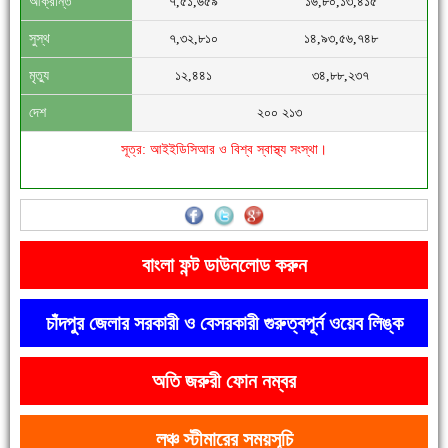
আক্রান্ত
৭,৫১,৬৫৯
১৬,৮০,১৩,৪১৫
সিগমা ওয়েল ইন্ডাস্ট্রির মেকানিক ও গ্রাহক সভা
সুস্থ
৭,৩২,৮১০
১৪,৯৩,৫৬,৭৪৮
মৃত্যু
১২,৪৪১
৩৪,৮৮,২৩৭
দেশ
২০০ ২১৩
সূত্র: আইইডিসিআর ও বিশ্ব স্বাস্থ্য সংস্থা।
'বাংলা সাহিত্যানুরাগীরা তাঁর অবদানকে চিরকাল স্মরণ করবে'
বাংলা ফন্ট ডাউনলোড করুন
চাঁদপুর জেলার সরকারী ও বেসরকারী গুরুত্বপূর্ন ওয়েব লিঙ্ক
অতি জরুরী ফোন নম্বর
দেশে রাস্তাঘাটসহ অনেক কিছুই হয়েছে, বাড়েনি কর্মসংস্থান
লঞ্চ স্টীমারের সময়সূচি