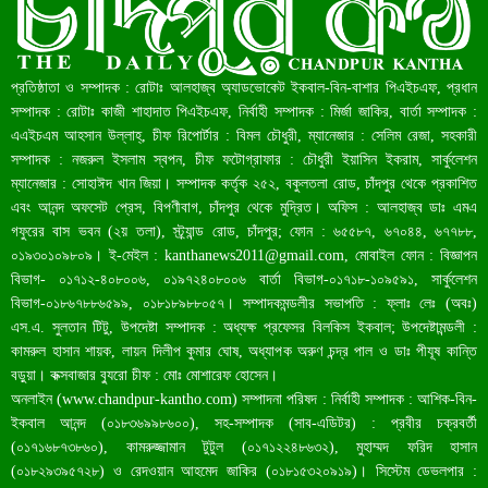
রেকর্ড ৪৫.৪৬ বিলিয়ন ডলারের রিজার্ভ
প্রতিষ্ঠাতা ও সম্পাদক : রোটাঃ আলহাজ্ব অ্যাডভোকেট ইকবাল-বিন-বাশার পিএইচএফ, প্রধান
সম্পাদক : রোটাঃ কাজী শাহাদাত পিএইচএফ, নির্বাহী সম্পাদক : মির্জা জাকির, বার্তা সম্পাদক :
এএইচএম আহসান উল্লাহ্, চীফ রিপোর্টার : বিমল চৌধুরী, ম্যানেজার : সেলিম রেজা, সহকারী
সম্পাদক : নজরুল ইসলাম স্বপন, চীফ ফটোগ্রাফার : চৌধুরী ইয়াসিন ইকরাম, সার্কুলেশন
ম্যানেজার : সোহাঈদ খান জিয়া। সম্পাদক কর্তৃক ২৫২, বকুলতলা রোড, চাঁদপুর থেকে প্রকাশিত
এবং আনন্দ অফসেট প্রেস, বিপণীবাগ, চাঁদপুর থেকে মুদ্রিত। অফিস : আলহাজ্ব ডাঃ এমএ
গফুরের বাস ভবন (২য় তলা), স্ট্র্যান্ড রোড, চাঁদপুর; ফোন : ৬৫৫৮৭, ৬৭০৪৪, ৬৭৭৮৮,
০১৯৩০১০৯৮০৯। ই-মেইল :
kanthanews2011@gmail.com
, মোবাইল ফোন : বিজ্ঞাপন
বিভাগ- ০১৭১২-৪০৮০০৬, ০১৯৭২৪০৮০০৬ বার্তা বিভাগ-০১৭১৮-১০৯৫৯১, সার্কুলেশন
বাংলাদেশ আজ মধ্যম আয়ের দেশে উন্নীত হওয়ার পথে
বিভাগ-০১৮৬৭৮৮৬৫৯৯, ০১৮১৮৯৮৮০৫৭। সম্পাদকমন্ডলীর সভাপতি : ফ্লাঃ লেঃ (অবঃ)
এস.এ. সুলতান টিটু, উপদেষ্টা সম্পাদক : অধ্যক্ষ প্রফেসর বিলকিস ইকবাল; উপদেষ্টামন্ডলী :
কামরুল হাসান শায়ক, লায়ন দিলীপ কুমার ঘোষ, অধ্যাপক অরুণ চন্দ্র পাল ও ডাঃ পীযূষ কান্তি
বড়ুয়া। কক্সবাজার ব্যুরো চীফ : মোঃ মোশারেফ হোসেন।
অনলাইন (
www.chandpur-kantho.com
) সম্পাদনা পরিষদ : নির্বাহী সম্পাদক : আশিক-বিন-
ইকবাল আনন্দ (০১৮৩৬৯৯৮৬০০), সহ-সম্পাদক (সাব-এডিটর) : প্রবীর চক্রবর্তী
(০১৭১৬৮৭৩৮৬০), কামরুজ্জামান টুটুল (০১৭১২২৪৮৬৩২), মুহাম্মদ ফরিদ হাসান
(০১৮২৯৩৯৫৭২৮) ও রেদওয়ান আহমেদ জাকির (০১৮১৫৩২০৯১৯)। সিস্টেম ডেভলপার :