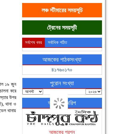
লঞ্চ স্টীমারের সময়সূচি
ট্রেনের সময়সূচী
সর্বশেষ খবর
সর্বাধিক পঠিত
আজকের পাঠকসংখ্যা
৪১৭৬০১৭০
পুরোন সংখ্যা
াল ১৯ জুন
িচালনা করে
রাস্তার উপর
অনলাইন জরিপ
ী), থানা ও
ডেল থানায়
আজকের প্রশ্ন