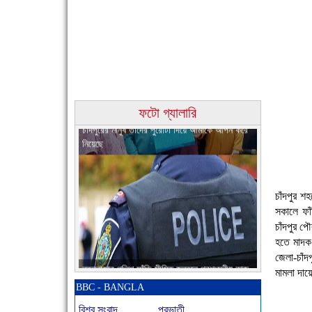
চাঁদপুরের মানুষ তাদের পুরোটা দিয়ে আমাকে আপন করে
ফটো গ্যালারি
নিয়েছে
চাঁদপুর 
সকালে ফাঁ
চাঁদপুর পে
হতে মাদক 
নতুনবাজার পুলিশ ফাঁড়ি সীমিত জনবলে প্রশংসনীয় কাজ
জেলা-চাঁ
করছে
মামলা দায়
BBC - BANGLA
বিশ্ব সংবাদ
প্রভাতী