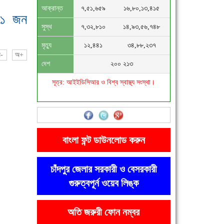
আক্রান্ত
৭,৫১,৬৫৯
১৬,৮০,১৩,৪১৫
 ১ জন
সুস্থ
৭,৩২,৮১০
১৪,৯৩,৫৬,৭৪৮
মৃত্যু
১২,৪৪১
৩৪,৮৮,২৩৭
-
অ+
দেশ
২০০ ২১৩
সূত্র: আইইডিসিআর ও বিশ্ব স্বাস্থ্য সংস্থা।
বাংলা ফন্ট ডাউনলোড করুন
চাঁদপুর জেলার সরকারী ও বেসরকারী
গুরুত্বপূর্ন ওয়েব লিঙ্ক
অতি জরুরী ফোন নম্বর