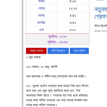
ফজর
৪:০৯
নতুন
যোহর
১২:০৫
গ্রেফ
আসর
৪:৪১
মাগরিব
৬:৪১
স্টাফ রিপোর্
এশা
৮:০০
২০২১ ০০:
সূর্যোদয় - ৫:৩০
সূর্যাস্ত - ০৬:৩৬
হেরার আলো
বাণী চিরন্তন
আল-হাদিস
২-সূরা বাকারা
২৮৬ আয়াত, ৪০ রুকু, মাদানী
পরম করুণাময় ও অসীম দয়ালু আল্লাহর নামে শুরু করছি।
৭৯। সুতরাং দুর্ভোগ তাহাদের জন্য যাহারা নিজ হাতে কিতাব
রচনা করে এবং তুচ্ছ মূল্য প্রাপ্তির জন্য বলে, 'ইহা
আল্লাহর নিকট হইতে।' তাহাদের হাত যাহা রচনা করিয়াছে
চাঁদপুরে উই-এর প্রথম নানা ধরনের পণ্যের সমারোহ
তাহার জন্য শাস্তি তাহাদের এবং যাহা তাহারা উপার্জন করে
তাহার জন্য শাস্তি তাহাদের।