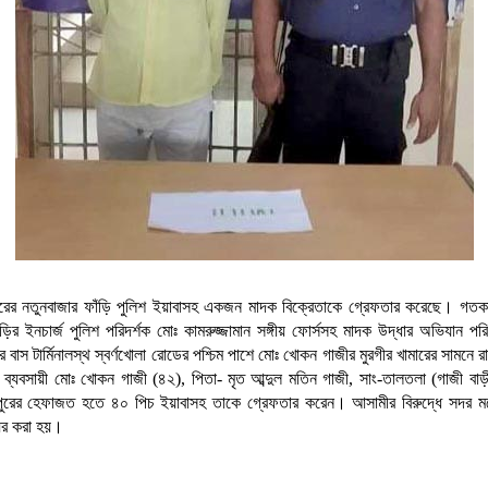
শহরের নতুনবাজার ফাঁড়ি পুলিশ ইয়াবাসহ একজন মাদক বিক্রেতাকে গ্রেফতার করেছে। গতক
ড়ির ইনচার্জ পুলিশ পরিদর্শক মোঃ কামরুজ্জামান সঙ্গীয় ফোর্সসহ মাদক উদ্ধার অভিযান পর
ৗর বাস টার্মিনালস্থ স্বর্ণখোলা রোডের পশ্চিম পাশে মোঃ খোকন গাজীর মুরগীর খামারের সামনে 
ব্যবসায়ী মোঃ খোকন গাজী (৪২), পিতা- মৃত আব্দুল মতিন গাজী, সাং-তালতলা (গাজী বাড়
দপুরের হেফাজত হতে ৪০ পিচ ইয়াবাসহ তাকে গ্রেফতার করেন। আসামীর বিরুদ্ধে সদর ম
ের করা হয়।