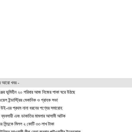
র আরো খবর -
্জের ভূমিহীন ২০ পরিবার আজ নিজের পাকা ঘরে উঠছে
য়েল ইন্ডাস্ট্রির মেকানিক ও গ্রাহক সভা
রে উই-এর প্রথম নানা ধরনের পণ্যের সমারোহ
 ব্যবসায়ী এবং ডাকাতির মামলার আসামী আটক
র সিন্দুকে মিলল ২ কোটি ৩৩ লাখ টাকা
া ইউনিয়ন আওয়ামী লীগ নেতা জব্বার পাটওয়ারীর ইন্তেকাল