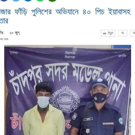
বাজার ফাঁড়ি পুলিশের অভিযানে ৪০ পিচ ইয়াবাসহ
তার
টার
২০ জুন,
অ
অ
প্রিন্ট
০০:০০