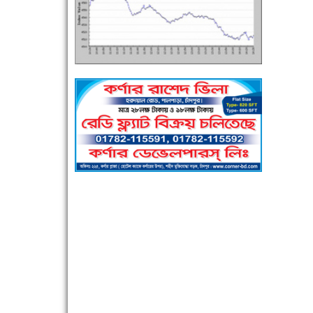
এক সপ্তাহে শনাক্ত বেড়েছে ৫৫%, মৃত্যু ৪৬%
পুলিশ সদস্যদের জন্যে এসপির মৌসুমি ফল উপহার