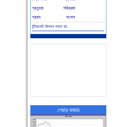
প্রত্যুষা
পরিক্রমা
প্রবাহ
সংলাপ
ইন্টারনেটে কিভাবে শুনতে হয়
আজ বিশিষ্ট শিক্ষাবিদ এ.টি. আহমেদ হোসাইন রুশদীর
৪৬তম মৃত্যুবার্ষিকী
৪৮ দিনে সর্বোচ্চ মৃত্যু
শেয়ার বাজার