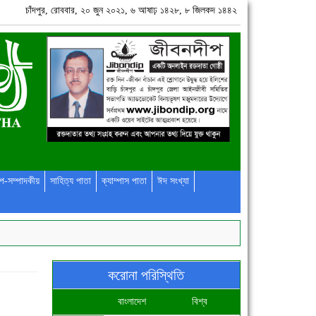
চাঁদপুর, রোববার, ২০ জুন ২০২১, ৬ আষাঢ় ১৪২৮, ৮ জিলকদ ১৪৪২
প-সম্পাদকীয়
সাহিত্য পাতা
ক্যাম্পাস পাতা
ঈদ সংখ্যা
করোনা পরিস্থিতি
বাংলাদেশ
বিশ্ব