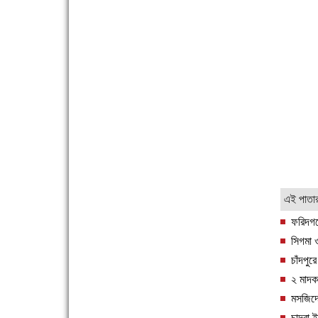
সিগমা ওয়েল ইন্ডাস্ট্রির মেকানিক ও গ্রাহক সভা
'বাংলা সাহিত্যানুরাগীরা তাঁর অবদানকে চিরকাল স্মরণ
করবে'
এই পাতা
ফরিদগঞ
সিগমা ও
চাঁদপু
২ মাদক
দেশে রাস্তাঘাটসহ অনেক কিছুই হয়েছে, বাড়েনি
মসজিদে
কর্মসংস্থান
চান্দ্র