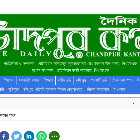
প্রতিষ্ঠাতা ও সম্পাদক : রোটারিয়ান আলহাজ্ব অ্যাডভোকেট মোঃ ইকবাল-বিন-বাশার, পিএইচএফ
প্রধান সম্পাদক : রোটারিয়ান কাজী শাহাদাত, পিএইচএফ
শিক্ষাঙ্গন
সংস্কৃতি অঙ্গন
শিশুকন্ঠ
ক্রীড়াকন্ঠ
কৃষি কন্ঠ
প্রবাসী কন্ঠ
চাঁসক ক্যাম্পাস
উ
ামি
সুচিন্তা
চাঁদপুরে রোটারী ক্লাবের বিশেষ ক্রোড়পত্র
বিশেষ আয়োজন
ই-পেপার
-
শেষের পাতা