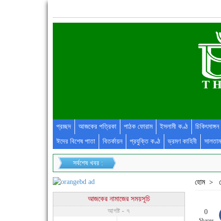
প্রচ্ছদ
আজকের পত্রিকা
পাঠক ফোরাম
ইসলামী কণ্ঠ
চিকিৎসাঙ্গন
ঈদের বিশেষ পাতা
বিতর্কায়ন
প্রযুক্তি কণ্ঠ
ভ্রমণ কাহিনী
সালতাম
সর্বশেষ খবর :
হোম
>
আজকের নামাজের সময়সূচি
আগষ্ট - ৭
0
Shares