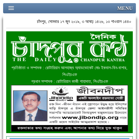
MENU
চাঁদপুর, সোমবার ১৭ জুন ২০১৯, ৩ আষাঢ় ১৪২৬, ১৩ শাওয়াল ১৪৪০
প্রতিষ্ঠাতা ও সম্পাদক : রোটারিয়ান আলহাজ্ব অ্যাডভোকেট মোঃ ইকবাল-বিন-বাশার,
পিএইচএফ
প্রধান সম্পাদক : রোটারিয়ান কাজী শাহাদাত, পিএইচএফ