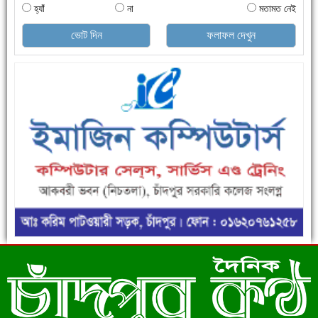
হ্যাঁ
না
মতামত নেই
ভোট দিন
ফলাফল দেখুন
এক সপ্তাহে শনাক্ত বেড়েছে ৫৫%, মৃত্যু ৪৬%
ফরিদগঞ্জে ড্রেন ও সড়ক নির্মাণে ধীরগতি জনদুর্ভোগ চরমে