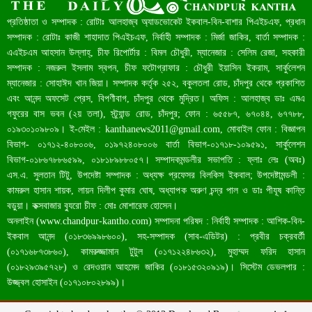
রেকর্ড ৪৫.৪৬ বিলিয়ন ডলারের রিজার্ভ
প্রতিষ্ঠাতা ও সম্পাদক : রোটাঃ আলহাজ্ব অ্যাডভোকেট ইকবাল-বিন-বাশার পিএইচএফ, প্রধান
সম্পাদক : রোটাঃ কাজী শাহাদাত পিএইচএফ, নির্বাহী সম্পাদক : মির্জা জাকির, বার্তা সম্পাদক :
এএইচএম আহসান উল্লাহ্, চীফ রিপোর্টার : বিমল চৌধুরী, ম্যানেজার : সেলিম রেজা, সহকারী
সম্পাদক : নজরুল ইসলাম স্বপন, চীফ ফটোগ্রাফার : চৌধুরী ইয়াসিন ইকরাম, সার্কুলেশন
ম্যানেজার : সোহাঈদ খান জিয়া। সম্পাদক কর্তৃক ২৫২, বকুলতলা রোড, চাঁদপুর থেকে প্রকাশিত
এবং আনন্দ অফসেট প্রেস, বিপণীবাগ, চাঁদপুর থেকে মুদ্রিত। অফিস : আলহাজ্ব ডাঃ এমএ
গফুরের বাস ভবন (২য় তলা), স্ট্র্যান্ড রোড, চাঁদপুর; ফোন : ৬৫৫৮৭, ৬৭০৪৪, ৬৭৭৮৮,
০১৯৩০১০৯৮০৯। ই-মেইল :
kanthanews2011@gmail.com
, মোবাইল ফোন : বিজ্ঞাপন
বিভাগ- ০১৭১২-৪০৮০০৬, ০১৯৭২৪০৮০০৬ বার্তা বিভাগ-০১৭১৮-১০৯৫৯১, সার্কুলেশন
বাংলাদেশ আজ মধ্যম আয়ের দেশে উন্নীত হওয়ার পথে
বিভাগ-০১৮৬৭৮৮৬৫৯৯, ০১৮১৮৯৮৮০৫৭। সম্পাদকমন্ডলীর সভাপতি : ফ্লাঃ লেঃ (অবঃ)
এস.এ. সুলতান টিটু, উপদেষ্টা সম্পাদক : অধ্যক্ষ প্রফেসর বিলকিস ইকবাল; উপদেষ্টামন্ডলী :
কামরুল হাসান শায়ক, লায়ন দিলীপ কুমার ঘোষ, অধ্যাপক অরুণ চন্দ্র পাল ও ডাঃ পীযূষ কান্তি
বড়ুয়া। কক্সবাজার ব্যুরো চীফ : মোঃ মোশারেফ হোসেন।
অনলাইন (
www.chandpur-kantho.com
) সম্পাদনা পরিষদ : নির্বাহী সম্পাদক : আশিক-বিন-
ইকবাল আনন্দ (০১৮৩৬৯৯৮৬০০), সহ-সম্পাদক (সাব-এডিটর) : প্রবীর চক্রবর্তী
(০১৭১৬৮৭৩৮৬০), কামরুজ্জামান টুটুল (০১৭১২২৪৮৬৩২), মুহাম্মদ ফরিদ হাসান
(০১৮২৯৩৯৫৭২৮) ও রেদওয়ান আহমেদ জাকির (০১৮১৫৩২০৯১৯)। সিস্টেম ডেভলপার :
উজ্জ্বল হোসাইন (০১৭১০৮০২৮৯৯)।
চাঁদপুরে একদিনে ১৪ জনের করোনা শনাক্ত