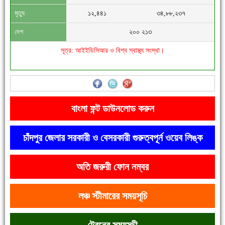
মৃত্যু
১২,৪৪১
৩৪,৮৮,২৩৭
দেশ
২০০ ২১৩
সূত্র: আইইডিসিআর ও বিশ্ব স্বাস্থ্য সংস্থা।
'বাংলা সাহিত্যানুরাগীরা তাঁর অবদানকে চিরকাল স্মরণ করবে'
বাংলা ফন্ট ডাউনলোড করুন
চাঁদপুর জেলার সরকারী ও বেসরকারী গুরুত্বপূর্ন ওয়েব লিঙ্ক
অতি জরুরী ফোন নম্বর
দেশে রাস্তাঘাটসহ অনেক কিছুই হয়েছে, বাড়েনি কর্মসংস্থান
লঞ্চ স্টীমারের সময়সূচি
ট্রেনের সময়সূচী