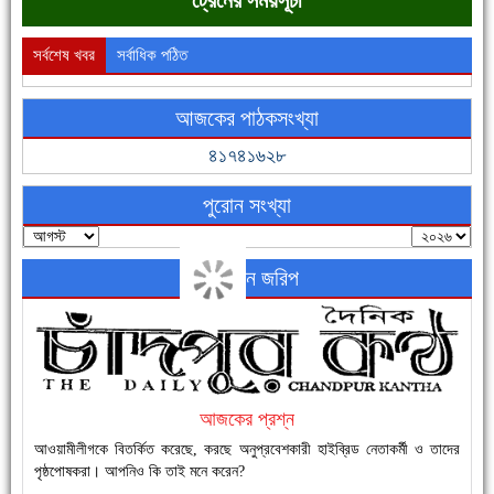
সর্বশেষ খবর
সর্বাধিক পঠিত
আজকের পাঠকসংখ্যা
ফরিদগঞ্জের ভূমিহীন ২০ পরিবার আজ নিজের পাকা ঘরে উঠছে
৪১৭৪১৬২৮
পুরোন সংখ্যা
অনলাইন জরিপ
নতুনবাজার ফাঁড়ি পুলিশের অভিযানে ৪০ পিচ ইয়াবাসহ ১ জন গ্রেফতার
আজকের প্রশ্ন
আওয়ামীলীগকে বিতর্কিত করেছে, করছে অনুপ্রবেশকারী হাইব্রিড নেতাকর্মী ও তাদের
পৃষ্ঠপোষকরা। আপনিও কি তাই মনে করেন?