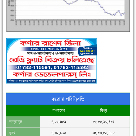
এক সপ্তাহে শনাক্ত বেড়েছে ৫৫%, মৃত্যু ৪৬%
পুলিশ সদস্যদের জন্যে এসপির মৌসুমি ফল উপহার
করোনা পরিস্থিতি
বাংলাদেশ
বিশ্ব
আক্রান্ত
৭,৫১,৬৫৯
১৬,৮০,১৩,৪১৫
সিগমা ওয়েল ইন্ডাস্ট্রির মেকানিক ও গ্রাহক সভা
সুস্থ
৭,৩২,৮১০
১৪,৯৩,৫৬,৭৪৮