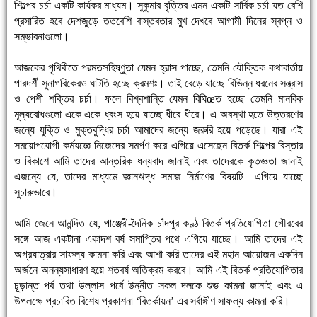
শিল্পের চর্চা একটি কার্যকর মাধ্যম। সুকুমার বৃত্তির এমন একটি সার্বিক চর্চা যত বেশি
প্রসারিত হবে দেশজুড়ে ততবেশি বাস্তবতার মুখ দেখবে আগামী দিনের স্বপ্ন ও
সম্ভাবনাগুলো।
আজকের পৃথিবীতে পরমতসহিষ্ণুতা যেমন হ্রাস পাচ্ছে, তেমনি যৌক্তিক কথাবার্তায়
পারদর্শী সুনাগরিকেরও ঘাটতি হচ্ছে ক্রমশঃ। তাই বেড়ে যাচ্ছে বিভিন্ন ধরনের সন্ত্রাস
ও পেশী শক্তির চর্চা। ফলে বিশ্বশান্তি যেমন বিঘিœত হচ্ছে তেমনি মানবিক
মূল্যবোধগুলো একে একে ধ্বংস হয়ে যাচ্ছে ধীরে ধীরে। এ অবস্থা হতে উত্তরণের
জন্যে যুক্তি ও মুক্তবুদ্ধির চর্চা আমাদের জন্যে জরুরি হয়ে পড়েছে। যারা এই
সময়োপযোগী কর্মযজ্ঞে নিজেদের সমর্পণ করে এগিয়ে এসেছেন বিতর্ক শিল্পের বিস্তার
ও বিকাশে আমি তাদের আন্তরিক ধন্যবাদ জানাই এবং তাদেরকে কৃতজ্ঞতা জানাই
এজন্যে যে, তাদের মাধ্যমে জ্ঞানঋদ্ধ সমাজ নির্মাণের বিষয়টি এগিয়ে যাচ্ছে
সুচারুভাবে।
আমি জেনে আনন্দিত যে, পাঞ্জেরী-দৈনিক চাঁদপুর কণ্ঠ বিতর্ক প্রতিযোগিতা গৌরবের
সঙ্গে আজ একটানা একাদশ বর্ষ সমাপ্তির পথে এগিয়ে যাচ্ছে। আমি তাদের এই
অগ্রযাত্রার সাফল্য কামনা করি এবং আশা করি তাদের এই মহান আয়োজন একদিন
অর্জনে অনন্যসাধারণ হয়ে শতবর্ষ অতিক্রম করবে। আমি এই বিতর্ক প্রতিযোগিতার
চূড়ান্ত পর্ব তথা উল্লাস পর্বে উন্নীত সকল দলকে শুভ কামনা জানাই এবং এ
উপলক্ষে প্রচারিত বিশেষ প্রকাশনা ‘বিতর্কায়ন’ এর সর্বাঙ্গীণ সাফল্য কামনা করি।