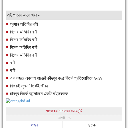
এই পাতার আরো খবর -
প্রধান অতিথির বাণী
বিশেষ অতিথির বাণী
বিশেষ অতিথির বাণী
বিশেষ অতিথির বাণী
বিশেষ অতিথির বাণী
বাণী
বাণী
এক নজরে একাদশ পাঞ্জেরী-চাঁদপুর কণ্ঠ বিতর্ক প্রতিযোগিতা ২০১৯
বিতর্কই সৃজন বিতর্কই জীবন
চাঁদপুর বিতর্ক আন্দোলনে একটি মাইলফলক
আজকের নামাজের সময়সূচি
আগষ্ট - ৬
ফজর
৪:০৮