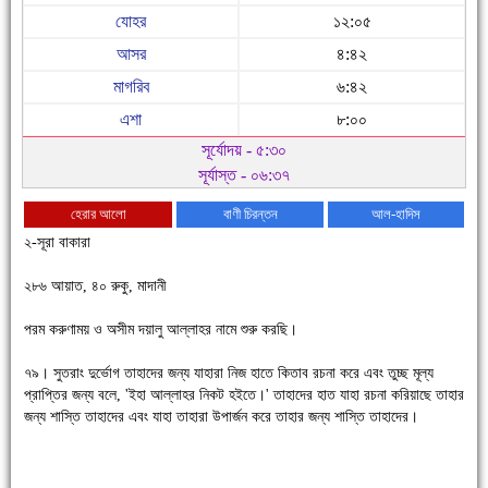
যোহর
১২:০৫
আসর
৪:৪২
মাগরিব
৬:৪২
এশা
৮:০০
সূর্যোদয় - ৫:৩০
সূর্যাস্ত - ০৬:৩৭
হেরার আলো
বাণী চিরন্তন
আল-হাদিস
২-সূরা বাকারা
২৮৬ আয়াত, ৪০ রুকু, মাদানী
পরম করুণাময় ও অসীম দয়ালু আল্লাহর নামে শুরু করছি।
৭৯। সুতরাং দুর্ভোগ তাহাদের জন্য যাহারা নিজ হাতে কিতাব রচনা করে এবং তুচ্ছ মূল্য
চাঁদপুরে উই-এর প্রথম নানা ধরনের পণ্যের সমারোহ
প্রাপ্তির জন্য বলে, 'ইহা আল্লাহর নিকট হইতে।' তাহাদের হাত যাহা রচনা করিয়াছে তাহার
জন্য শাস্তি তাহাদের এবং যাহা তাহারা উপার্জন করে তাহার জন্য শাস্তি তাহাদের।