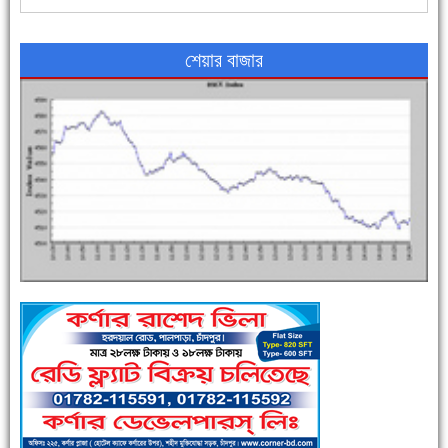
শেয়ার বাজার
এক সপ্তাহে শনাক্ত বেড়েছে ৫৫%, মৃত্যু ৪৬%
পুলিশ সদস্যদের জন্যে এসপির মৌসুমি ফল উপহার