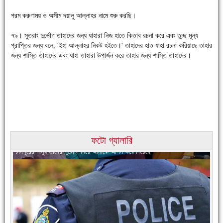
পরম করুণাময় ও অসীম দয়ালু আল্লাহর নামে শুরু করছি।
৭৯। সুতরাং দুর্ভোগ তাহাদের জন্য যাহারা নিজ হাতে কিতাব রচনা করে এবং তুচ্ছ মূল্য
চাঁদপুরে উই-এর প্রথম নানা ধরনের পণ্যের সমারোহ
প্রাপ্তির জন্য বলে, 'ইহা আল্লাহর নিকট হইতে।' তাহাদের হাত যাহা রচনা করিয়াছে তাহার
জন্য শাস্তি তাহাদের এবং যাহা তাহারা উপার্জন করে তাহার জন্য শাস্তি তাহাদের।
ফটো গ্যালারি
চাঁদপুরের মানুষ তাদের পুরোটা দিয়ে আমাকে আপন করে নিয়েছে