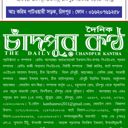
ফরিদগঞ্জে ড্রেন ও সড়ক নির্মাণে ধীরগতি জনদুর্ভোগ চরমে
রেকর্ড ৪৫.৪৬ বিলিয়ন ডলারের রিজার্ভ
প্রতিষ্ঠাতা ও সম্পাদক : রোটাঃ আলহাজ্ব অ্যাডভোকেট ইকবাল-বিন-বাশার পিএইচএফ, প্রধান
সম্পাদক : রোটাঃ কাজী শাহাদাত পিএইচএফ, নির্বাহী সম্পাদক : মির্জা জাকির, বার্তা সম্পাদক :
এএইচএম আহসান উল্লাহ্, চীফ রিপোর্টার : বিমল চৌধুরী, ম্যানেজার : সেলিম রেজা, সহকারী
সম্পাদক : নজরুল ইসলাম স্বপন, চীফ ফটোগ্রাফার : চৌধুরী ইয়াসিন ইকরাম, সার্কুলেশন
ম্যানেজার : সোহাঈদ খান জিয়া। সম্পাদক কর্তৃক ২৫২, বকুলতলা রোড, চাঁদপুর থেকে প্রকাশিত
এবং আনন্দ অফসেট প্রেস, বিপণীবাগ, চাঁদপুর থেকে মুদ্রিত। অফিস : আলহাজ্ব ডাঃ এমএ
গফুরের বাস ভবন (২য় তলা), স্ট্র্যান্ড রোড, চাঁদপুর; ফোন : ৬৫৫৮৭, ৬৭০৪৪, ৬৭৭৮৮,
০১৯৩০১০৯৮০৯। ই-মেইল :
kanthanews2011@gmail.com
, মোবাইল ফোন : বিজ্ঞাপন
বিভাগ- ০১৭১২-৪০৮০০৬, ০১৯৭২৪০৮০০৬ বার্তা বিভাগ-০১৭১৮-১০৯৫৯১, সার্কুলেশন
বাংলাদেশ আজ মধ্যম আয়ের দেশে উন্নীত হওয়ার পথে
বিভাগ-০১৮৬৭৮৮৬৫৯৯, ০১৮১৮৯৮৮০৫৭। সম্পাদকমন্ডলীর সভাপতি : ফ্লাঃ লেঃ (অবঃ)
এস.এ. সুলতান টিটু, উপদেষ্টা সম্পাদক : অধ্যক্ষ প্রফেসর বিলকিস ইকবাল; উপদেষ্টামন্ডলী :