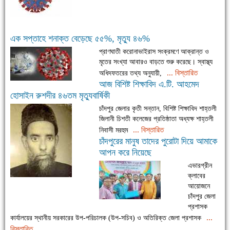
এক সপ্তাহে শনাক্ত বেড়েছে ৫৫%, মৃত্যু ৪৬%
প্রাণঘাতী করোনাভাইরাস সংক্রমণে আক্রান্ত ও
মৃতের সংখ্যা আবারও বাড়তে শুরু করেছে। স্বাস্থ্য
... বিস্তারিত
অধিদফতরের তথ্য অনুযায়ী,
আজ বিশিষ্ট শিক্ষাবিদ এ.টি. আহমেদ
হোসাইন রুশদীর ৪৬তম মৃত্যুবার্ষিকী
চাঁদপুর জেলার কৃতী সন্তান, বিশিষ্ট শিক্ষাবিদ শাহ্তলী
জিলানী চিশতী কলেজের প্রতিষ্ঠাতা অধ্যক্ষ শাহ্তলী
... বিস্তারিত
নিবাসী মরহুম
চাঁদপুরের মানুষ তাদের পুরোটা দিয়ে আমাকে
আপন করে নিয়েছে
এভারগ্রীন
ক্লাবের
আয়োজনে
চাঁদপুর জেলা
প্রশাসক
...
কার্যালয়ের স্থানীয় সরকারের উপ-পরিচালক (উপ-সচিব) ও অতিরিক্ত জেলা প্রশাসক
বিস্তারিত