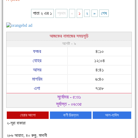
পাতা ২ এর ১
প্রথম
«
১
২
»
শেষ
আজকের নামাজের সময়সূচি
আগষ্ট - ৯
ফজর
৪:১০
যোহর
১২:০৪
আসর
৪:৪১
মাগরিব
৬:৪০
এশা
৭:৫৮
সূর্যোদয় - ৫:৩১
সূর্যাস্ত - ০৬:৩৫
হেরার আলো
বাণী চিরন্তন
আল-হাদিস
২-সূরা বাকারা
২৮৬ আয়াত, ৪০ রুকু, মাদানী