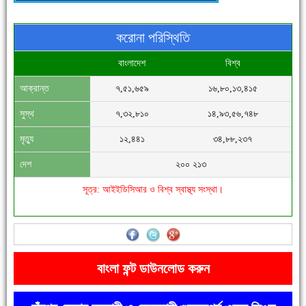
করোনা পরিস্থিতি
বাংলাদেশ
বিশ্ব
আক্রান্ত
৭,৫১,৬৫৯
১৬,৮০,১৩,৪১৫
সিগমা ওয়েল ইন্ডাস্ট্রির মেকানিক ও গ্রাহক সভা
সুস্থ
৭,৩২,৮১০
১৪,৯৩,৫৬,৭৪৮
মৃত্যু
১২,৪৪১
৩৪,৮৮,২৩৭
দেশ
২০০ ২১৩
সূত্র: আইইডিসিআর ও বিশ্ব স্বাস্থ্য সংস্থা।
'বাংলা সাহিত্যানুরাগীরা তাঁর অবদানকে চিরকাল স্মরণ করবে'
বাংলা ফন্ট ডাউনলোড করুন