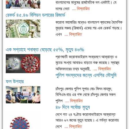
বাংলাদেশের মানুষের রাজনৈতিক দল একটাই। যে
... বিস্তারিত
দলের নেতা
রেকর্ড ৪৫.৪৬ বিলিয়ন ডলারের রিজার্ভ
করোনা মহামারির মধ্যেও বাংলাদেশ ব্যাংকের বৈদেশিক
মুদ্রার সঞ্চয় (রিজার্ভ) একের পর এক রেকর্ড গড়ছে।
... বিস্তারিত
এখন
এক সপ্তাহে শনাক্ত বেড়েছে ৫৫%, মৃত্যু ৪৬%
প্রাণঘাতী করোনাভাইরাস সংক্রমণে আক্রান্ত ও
মৃতের সংখ্যা আবারও বাড়তে শুরু করেছে। স্বাস্থ্য
... বিস্তারিত
অধিদফতরের তথ্য অনুযায়ী,
পুলিশ সদস্যদের জন্যে এসপির মৌসুমি
ফল উপহার
চাঁদপুর জেলার পুলিশ সুপার মোঃ মিলন মাহমুদ,
বিপিএম-বার এর পক্ষ থেকে চাঁদপুর জেলার সকল
... বিস্তারিত
পুলিশ
৪৮ দিনে সর্বোচ্চ মৃত্যু
দেশে গত ২৪ ঘণ্টায় করোনাভাইরাসে আক্রান্ত
আরও ৬৭ জনের মৃত্যু হয়েছে। এ পর্যন্ত করোনায়
... বিস্তারিত
দেশে