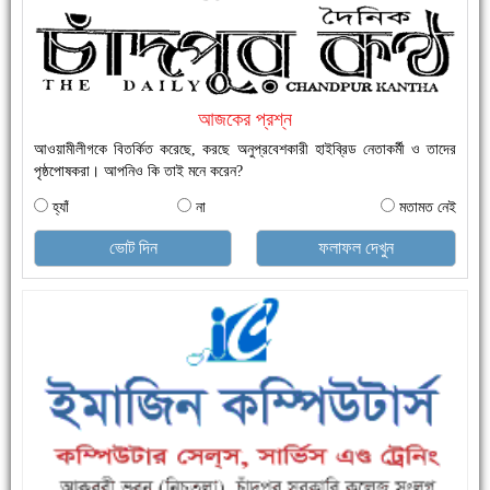
নতুনবাজার ফাঁড়ি পুলিশের অভিযানে ৪০ পিচ ইয়াবাসহ ১ জন গ্রেফতার
আজকের প্রশ্ন
আওয়ামীলীগকে বিতর্কিত করেছে, করছে অনুপ্রবেশকারী হাইব্রিড নেতাকর্মী ও তাদের
পৃষ্ঠপোষকরা। আপনিও কি তাই মনে করেন?
হ্যাঁ
না
মতামত নেই
ভোট দিন
ফলাফল দেখুন
এক সপ্তাহে শনাক্ত বেড়েছে ৫৫%, মৃত্যু ৪৬%