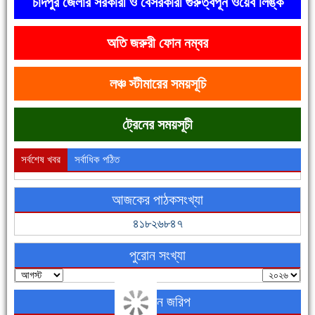
চাঁদপুর জেলার সরকারী ও বেসরকারী গুরুত্বপূর্ন ওয়েব লিঙ্ক
অতি জরুরী ফোন নম্বর
দেশে রাস্তাঘাটসহ অনেক কিছুই হয়েছে, বাড়েনি কর্মসংস্থান
লঞ্চ স্টীমারের সময়সূচি
ট্রেনের সময়সূচী
সর্বশেষ খবর
সর্বাধিক পঠিত
আজকের পাঠকসংখ্যা
ফরিদগঞ্জের ভূমিহীন ২০ পরিবার আজ নিজের পাকা ঘরে উঠছে
৪১৮২৬৮৪৭
পুরোন সংখ্যা
অনলাইন জরিপ