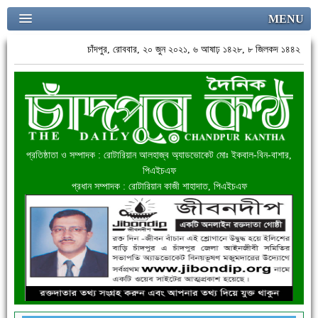
MENU
চাঁদপুর, রোববার, ২০ জুন ২০২১, ৬ আষাঢ় ১৪২৮, ৮ জিলকদ ১৪৪২
প্রতিষ্ঠাতা ও সম্পাদক : রোটারিয়ান আলহাজ্ব অ্যাডভোকেট মোঃ ইকবাল-বিন-বাশার,
পিএইচএফ
প্রধান সম্পাদক : রোটারিয়ান কাজী শাহাদাত, পিএইচএফ