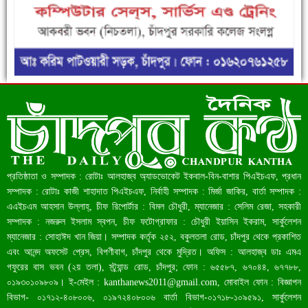
ফরিদগঞ্জে ড্রেন ও সড়ক নির্মাণে ধীরগতি জনদুর্ভোগ চরমে
রেকর্ড ৪৫.৪৬ বিলিয়ন ডলারের রিজার্ভ
প্রতিষ্ঠাতা ও সম্পাদক : রোটাঃ আলহাজ্ব অ্যাডভোকেট ইকবাল-বিন-বাশার পিএইচএফ, প্রধান
সম্পাদক : রোটাঃ কাজী শাহাদাত পিএইচএফ, নির্বাহী সম্পাদক : মির্জা জাকির, বার্তা সম্পাদক :
এএইচএম আহসান উল্লাহ্, চীফ রিপোর্টার : বিমল চৌধুরী, ম্যানেজার : সেলিম রেজা, সহকারী
সম্পাদক : নজরুল ইসলাম স্বপন, চীফ ফটোগ্রাফার : চৌধুরী ইয়াসিন ইকরাম, সার্কুলেশন
ম্যানেজার : সোহাঈদ খান জিয়া। সম্পাদক কর্তৃক ২৫২, বকুলতলা রোড, চাঁদপুর থেকে প্রকাশিত
এবং আনন্দ অফসেট প্রেস, বিপণীবাগ, চাঁদপুর থেকে মুদ্রিত। অফিস : আলহাজ্ব ডাঃ এমএ
গফুরের বাস ভবন (২য় তলা), স্ট্র্যান্ড রোড, চাঁদপুর; ফোন : ৬৫৫৮৭, ৬৭০৪৪, ৬৭৭৮৮,
০১৯৩০১০৯৮০৯। ই-মেইল :
kanthanews2011@gmail.com
, মোবাইল ফোন : বিজ্ঞাপন
বিভাগ- ০১৭১২-৪০৮০০৬, ০১৯৭২৪০৮০০৬ বার্তা বিভাগ-০১৭১৮-১০৯৫৯১, সার্কুলেশন