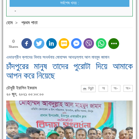
সর্বশেষ খবর :
-
হোম
প্রথম পাতা
>
0
Shares
এভারগ্রীন ক্লাবের বিদায় সংবর্ধনায় মোহাম্মদ আবদুল্লাহ আল মাহমুদ জামান
চাঁদপুরের মানুষ তাদের পুরোটা দিয়ে আমাকে
আপন করে নিয়েছে
চৌধুরী ইয়াসিন ইকরাম
অ
অ-
অ+
প্রিন্ট
২০ জুন, ২০২১ ০০:০০:০০