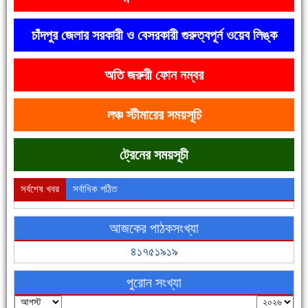
চাঁদপুর জেলার সরকারী ও বেসরকারী গুরুত্বপূর্ন ওয়েব লিঙ্ক
অতি জরুরী ফোন নম্বর
দেশে রাস্তাঘাটসহ অনেক কিছুই হয়েছে, বাড়েনি কর্মসংস্থান
লঞ্চ স্টীমারের সময়সূচি
ট্রেনের সময়সূচী
সর্বশেষ খবর
সর্বাধিক পঠিত
আজকের পাঠকসংখ্যা
ফরিদগঞ্জের ভূমিহীন ২০ পরিবার আজ নিজের পাকা ঘরে উঠছে
৪১৭৫১৯১৯
পুরোন সংখ্যা