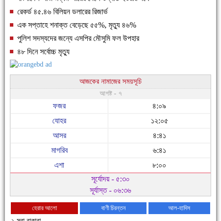
রেকর্ড ৪৫.৪৬ বিলিয়ন ডলারের রিজার্ভ
এক সপ্তাহে শনাক্ত বেড়েছে ৫৫%, মৃত্যু ৪৬%
পুলিশ সদস্যদের জন্যে এসপির মৌসুমি ফল উপহার
৪৮ দিনে সর্বোচ্চ মৃত্যু
আজকের নামাজের সময়সূচি
আগষ্ট - ৭
ফজর
৪:০৯
যোহর
১২:০৫
আসর
৪:৪১
মাগরিব
৬:৪১
এশা
৮:০০
সূর্যোদয় - ৫:৩০
সূর্যাস্ত - ০৬:৩৬
হেরার আলো
বাণী চিরন্তন
আল-হাদিস
২-সূরা বাকারা