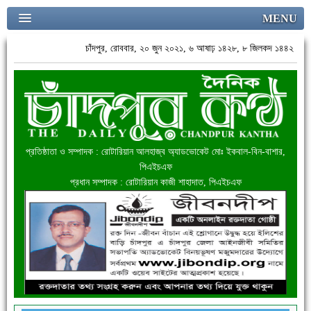
MENU
চাঁদপুর, রোববার, ২০ জুন ২০২১, ৬ আষাঢ় ১৪২৮, ৮ জিলকদ ১৪৪২
প্রতিষ্ঠাতা ও সম্পাদক : রোটারিয়ান আলহাজ্ব অ্যাডভোকেট মোঃ ইকবাল-বিন-বাশার,
পিএইচএফ
প্রধান সম্পাদক : রোটারিয়ান কাজী শাহাদাত, পিএইচএফ