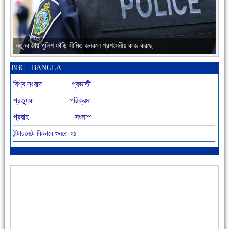
নতুনবাজার পুলিশ ফাঁড়ি সীমিত জনবলে প্রশংসনীয় কাজ করছে
BBC - BANGLA
বিশ্ব সংবাদ
প্রভাতী
প্রত্যুষা
পরিক্রমা
প্রবাহ
সংলাপ
ইন্টারনেটে কিভাবে শুনতে হয়
আজ বিশিষ্ট শিক্ষাবিদ এ.টি. আহমেদ হোসাইন রুশদীর ৪৬তম মৃত্যুবার্ষিকী