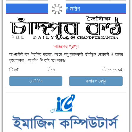
অনলাইন জরিপ
নতুনবাজার ফাঁড়ি পুলিশের অভিযানে ৪০ পিচ ইয়াবাসহ ১ জন গ্রেফতার
আজকের প্রশ্ন
আওয়ামীলীগকে বিতর্কিত করেছে, করছে অনুপ্রবেশকারী হাইব্রিড নেতাকর্মী ও তাদের
পৃষ্ঠপোষকরা। আপনিও কি তাই মনে করেন?
হ্যাঁ
না
মতামত নেই
ভোট দিন
ফলাফল দেখুন
এক সপ্তাহে শনাক্ত বেড়েছে ৫৫%, মৃত্যু ৪৬%