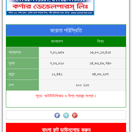
করোনা পরিস্থিতি
বাংলাদেশ
বিশ্ব
আক্রান্ত
৭,৫১,৬৫৯
১৬,৮০,১৩,৪১৫
সিগমা ওয়েল ইন্ডাস্ট্রির মেকানিক ও গ্রাহক সভা
সুস্থ
৭,৩২,৮১০
১৪,৯৩,৫৬,৭৪৮
মৃত্যু
১২,৪৪১
৩৪,৮৮,২৩৭
দেশ
২০০ ২১৩
সূত্র: আইইডিসিআর ও বিশ্ব স্বাস্থ্য সংস্থা।
'বাংলা সাহিত্যানুরাগীরা তাঁর অবদানকে চিরকাল স্মরণ করবে'
বাংলা ফন্ট ডাউনলোড করুন