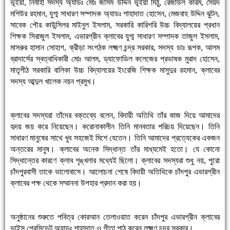
ভূঁইয়া, নির্বাহী সদস্য অ্যাডঃ মোঃ জসিম উদ্দিন ভূঁইয়া মিঠু, রেজাউল করিম, সৈয়দ
মশিউর রহমান, যুগ্ম সাধারণ সম্পাদক অ্যাডঃ শাহাদাত হোসেন, মেজবাহ উদ্দিন ঝুটন,
সাবেক পৌর কাউন্সিলর মাইনুল ইসলাম, সরকারি কারিগরি উচ্চ বিদ্যালয়ের প্রধান
শিক্ষক সিরাজুল ইসলাম, এভারগ্রীন ক্লাবের যুগ্ম সাধারণ সম্পাদক তাজুল ইসলাম,
মাসরুর হাসান সোহাগ, ক্রীড়া সংগঠক লক্ষ্মণ চন্দ্র সরকার, সদস্য ডাঃ রূপক, আলম
ব্রাদার্সের স্বত্বাধিকারী মোঃ আলম, ড্যাফোডিল কলেজের প্রভাষক মুরাদ হোসেন,
মাতৃপীঠ সরকারি বালিকা উচ্চ বিদ্যালয়ের ইংরেজি শিক্ষক মাসুদুর রহমান, ক্লাবের
সদস্য আব্দুল খালেক নয়ন প্রমুখ।
ক্লাবের সদস্যরা তাঁদের বক্তব্যে বলেন, বিদায়ী অতিথি তাঁর কাজ দিয়ে আমাদের
হৃদয় জয় করে নিয়েছেন। করোনাকালীন তিনি মানবতার পরিচয় দিয়েছেন। তিনি
সাধারণ মানুষের সাথে খুব সহজেই মিশে যেতেন। তিনি আমাদের প্রত্যেকের একজন
অন্তরের মানুষ। ক্লাবের অনেক সিদ্ধান্ত তাঁর মাধ্যমেই হতো। যে কোনো
সিদ্ধান্তের কারণে ক্লাব শৃঙ্খলার মধ্যেই ছিলো। ক্লাবের সদস্যরা শুধু নয়, পুরো
চাঁদপুরবাসী তাকে ভালোবাসে। আলোচনা শেষে বিদায়ী অতিথিকে চাঁদপুর এভারগ্রীন
ক্লাবের পক্ষ থেকে সম্মাননা উপহার প্রদান করা হয়।
অনুষ্ঠানের শুরুতে পবিত্র কোরআন তেলাওয়াত করেন চাঁদপুর এভারগ্রীন ক্লাবের
ভাইস প্রেসিডেন্ট অ্যাডঃ শাহাদাত ও গীতা পাঠ করেন লক্ষ্মণ চন্দ্র সরকার।