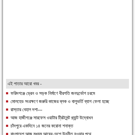
এই পাতার আরো খবর -
ফরিদগঞ্জে ড্রেন ও সড়ক নির্মাণে ধীরগতি জনদুর্ভোগ চরমে
মোলহেড সংরক্ষণে জরুরি কাজের ব্লক ও বালুভর্তি ব্যাগ ফেলা হচ্ছে
রাস্তার বেহাল দশা---
আজ হাজীগঞ্জে সারফেস ওয়াটার ট্রিটমেন্ট প্ল্যান্ট উদ্বোধন
চাঁদপুরে একদিনে ১৪ জনের করোনা শনাক্ত
বাংলাদেশ আজ মধ্যম আয়ের দেশে উন্নীত হওয়ার পথে