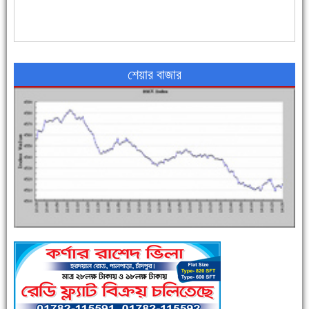
৪৮ দিনে সর্বোচ্চ মৃত্যু
শেয়ার বাজার
এক সপ্তাহে শনাক্ত বেড়েছে ৫৫%, মৃত্যু ৪৬%
পুলিশ সদস্যদের জন্যে এসপির মৌসুমি ফল উপহার