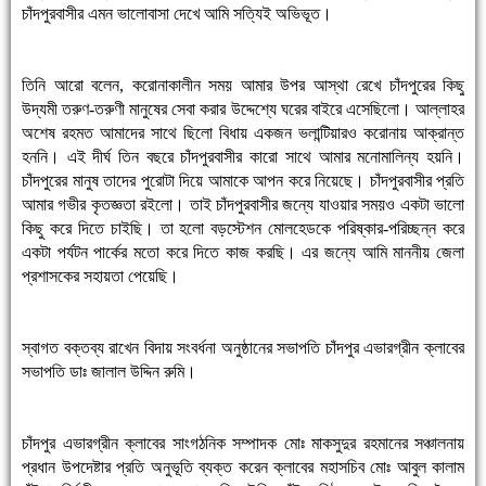
চাঁদপুরবাসীর এমন ভালোবাসা দেখে আমি সত্যিই অভিভূত।
তিনি আরো বলেন, করোনাকালীন সময় আমার উপর আস্থা রেখে চাঁদপুরের কিছু
উদ্যমী তরুণ-তরুণী মানুষের সেবা করার উদ্দেশ্যে ঘরের বাইরে এসেছিলো। আল্লাহর
অশেষ রহমত আমাদের সাথে ছিলো বিধায় একজন ভলান্টিয়ারও করোনায় আক্রান্ত
হননি। এই দীর্ঘ তিন বছরে চাঁদপুরবাসীর কারো সাথে আমার মনোমালিন্য হয়নি।
চাঁদপুরের মানুষ তাদের পুরোটা দিয়ে আমাকে আপন করে নিয়েছে। চাঁদপুরবাসীর প্রতি
আমার গভীর কৃতজ্ঞতা রইলো। তাই চাঁদপুরবাসীর জন্যে যাওয়ার সময়ও একটা ভালো
কিছু করে দিতে চাইছি। তা হলো বড়স্টেশন মোলহেডকে পরিষ্কার-পরিচ্ছন্ন করে
একটা পর্যটন পার্কের মতো করে দিতে কাজ করছি। এর জন্যে আমি মাননীয় জেলা
প্রশাসকের সহায়তা পেয়েছি।
স্বাগত বক্তব্য রাখেন বিদায় সংবর্ধনা অনুষ্ঠানের সভাপতি চাঁদপুর এভারগ্রীন ক্লাবের
সভাপতি ডাঃ জালাল উদ্দিন রুমি।
চাঁদপুর এভারগ্রীন ক্লাবের সাংগঠনিক সম্পাদক মোঃ মাকসুদুর রহমানের সঞ্চালনায়
প্রধান উপদেষ্টার প্রতি অনুভূতি ব্যক্ত করেন ক্লাবের মহাসচিব মোঃ আবুল কালাম