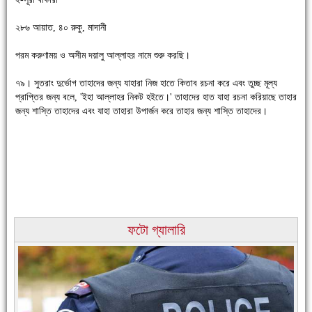
২৮৬ আয়াত, ৪০ রুকু, মাদানী
পরম করুণাময় ও অসীম দয়ালু আল্লাহর নামে শুরু করছি।
৭৯। সুতরাং দুর্ভোগ তাহাদের জন্য যাহারা নিজ হাতে কিতাব রচনা করে এবং তুচ্ছ মূল্য
চাঁদপুরে উই-এর প্রথম নানা ধরনের পণ্যের সমারোহ
প্রাপ্তির জন্য বলে, 'ইহা আল্লাহর নিকট হইতে।' তাহাদের হাত যাহা রচনা করিয়াছে তাহার
জন্য শাস্তি তাহাদের এবং যাহা তাহারা উপার্জন করে তাহার জন্য শাস্তি তাহাদের।
ফটো গ্যালারি
চাঁদপুরের মানুষ তাদের পুরোটা দিয়ে আমাকে আপন করে নিয়েছে