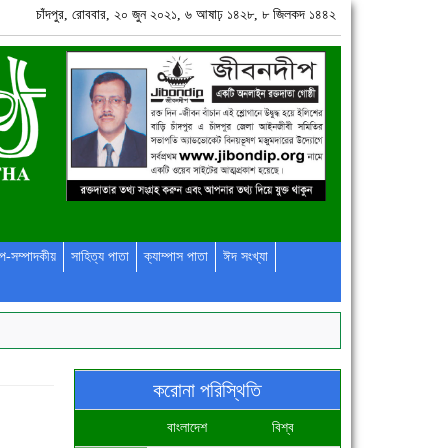
চাঁদপুর, রোববার, ২০ জুন ২০২১, ৬ আষাঢ় ১৪২৮, ৮ জিলকদ ১৪৪২
প-সম্পাদকীয়
সাহিত্য পাতা
ক্যাম্পাস পাতা
ঈদ সংখ্যা
করোনা পরিস্থিতি
বাংলাদেশ
বিশ্ব