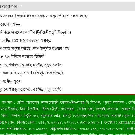
র আরো খবর -
সংরক্ষণে জরুরি কাজের ব্লক ও বালুভর্তি ব্যাগ ফেলা হচ্ছে
 বেহাল দশা---
গঞ্জে সারফেস ওয়াটার ট্রিটমেন্ট প্ল্যান্ট উদ্বোধন
রে একদিনে ১৪ জনের করোনা শনাক্ত
েশ আজ মধ্যম আয়ের দেশে উন্নীত হওয়ার পথে
৪৫.৪৬ বিলিয়ন ডলারের রিজার্ভ
তাহে শনাক্ত বেড়েছে ৫৫%, মৃত্যু ৪৬%
সদস্যদের জন্যে এসপির মৌসুমি ফল উপহার
সর্বোচ্চ মৃত্যু
তাহে শনাক্ত বেড়েছে ৫৫%, মৃত্যু ৪৬%
 ও সম্পাদক : রোটাঃ আলহাজ্ব অ্যাডভোকেট ইকবাল-বিন-বাশার পিএইচএফ, প্রধান সম্পাদক : রোটাঃ কা
ন উল্লাহ্, চীফ রিপোর্টার : বিমল চৌধুরী, ম্যানেজার : সেলিম রেজা, সহকারী সম্পাদক : নজরুল ইসল
জিয়া। সম্পাদক কর্তৃক ২৫২, বকুলতলা রোড, চাঁদপুর থেকে প্রকাশিত এবং আনন্দ অফসেট প্রেস, ব
স্ট্র্যান্ড রোড, চাঁদপুর; ফোন : ৬৫৫৮৭, ৬৭০৪৪, ৬৭৭৮৮, ০১৯৩০১০৯৮০৯। ই-মেইল :
kanthan
৬ বার্তা বিভাগ-০১৭১৮-১০৯৫৯১, সার্কুলেশন বিভাগ-০১৮৬৭৮৮৬৫৯৯, ০১৮১৮৯৮৮০৫৭। সম্পাদকমন্ড