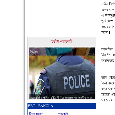
লাইন নির্
অপরদিকে এ
এ অবস্থায় 
পূর্বে সম
১৫/২০ দি
হচ্ছে।
চাঁদপুরের মানুষ তাদের পুরোটা দিয়ে আমাকে আপন করে
ফটো গ্যালারি
নিয়েছে
সরজমিনে 
নিয়মিত ব
কাঁচাবাজা
জানা গেছে
টাকা ব্যয়
কাজ শুরু 
নতুনবাজার পুলিশ ফাঁড়ি সীমিত জনবলে প্রশংসনীয় কাজ
হয়েছে ওই 
করছে
ঘর ভেঙ্গে
BBC - BANGLA
বিশ্ব সংবাদ
প্রভাতী