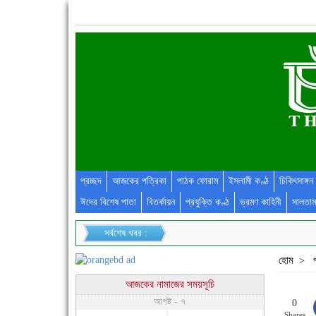
প্রচ্ছদ
আজকের পত্রিকা
পাঠক ফোরাম
ইসলামী কণ্ঠ
চিকিৎসাঙ্গন
ঈদের বিশেষ পাতা
বিতর্কায়ন
প্রযুক্তি কণ্ঠ
ভ্রমণ কাহিনী
সালতাম
সর্বশেষ খবর :
হোম
>
আজকের নামাজের সময়সূচি
আগষ্ট - ৭
0
Shares