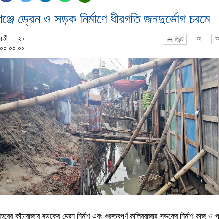
ঞ্জে ড্রেন ও সড়ক নির্মাণে ধীরগতি জনদুর্ভোগ চরমে
র্তী
২০
অ
অ
প্রিন্ট
 ০০:০০:০০
হরের কাঁচাবাজার সড়কের ড্রেন নির্মাণ এবং গুরুত্বপূর্ণ কালিরবাজার সড়কের নির্মাণ কাজ ও 