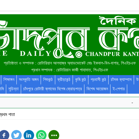
প্রতিষ্ঠাতা ও সম্পাদক : রোটারিয়ান আলহাজ্ব অ্যাডভোকেট মোঃ ইকবাল-বিন-বাশার, পিএইচএফ
প্রধান সম্পাদক : রোটারিয়ান কাজী শাহাদাত, পিএইচএফ
শিক্ষাঙ্গন
সংস্কৃতি অঙ্গন
শিশুকন্ঠ
ক্রীড়াকন্ঠ
কৃষি কন্ঠ
প্রবাসী কন্ঠ
চাঁসক ক্যাম্পাস
উ
ামি
সুচিন্তা
চাঁদপুরে রোটারী ক্লাবের বিশেষ ক্রোড়পত্র
বিশেষ আয়োজন
ই-পেপার
-
প্রথম পাতা