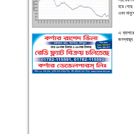
হয়ে গেছে
এখন মানুষ
এক সপ্তাহে শনাক্ত বেড়েছে ৫৫%, মৃত্যু ৪৬%
এ ব্যাপা
জনস্বাস্থ্
পুলিশ সদস্যদের জন্যে এসপির মৌসুমি ফল উপহার