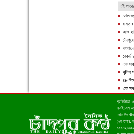
এই পাতা
মোলহেড 
রাস্তার
আজ হাজী
এক সপ্তাহে শনাক্ত বেড়েছে ৫৫%, মৃত্যু ৪৬%
চাঁদপু
বাংলাদ
রেকর্ড 
এক সপ্
পুলিশ 
৪৮ দিনে 
এক সপ্
ফরিদগঞ্জে ড্রেন ও সড়ক নির্মাণে ধীরগতি জনদুর্ভোগ
চরমে
প্রতিষ্ঠাতা
এএইচএম আহসা
সোহাঈদ খান 
(২য় তলা), 
০১৯৭২৪০৮০০