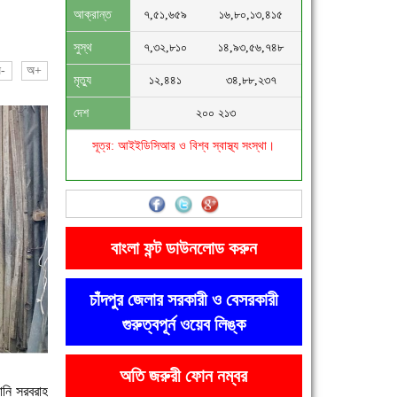
আক্রান্ত
৭,৫১,৬৫৯
১৬,৮০,১৩,৪১৫
সুস্থ
৭,৩২,৮১০
১৪,৯৩,৫৬,৭৪৮
-
অ+
মৃত্যু
১২,৪৪১
৩৪,৮৮,২৩৭
দেশ
২০০ ২১৩
সূত্র: আইইডিসিআর ও বিশ্ব স্বাস্থ্য সংস্থা।
বাংলা ফন্ট ডাউনলোড করুন
চাঁদপুর জেলার সরকারী ও বেসরকারী
গুরুত্বপূর্ন ওয়েব লিঙ্ক
অতি জরুরী ফোন নম্বর
পানি সরবরাহ