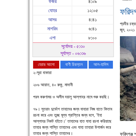
ফজর
৪:০৯
ফরিদগ
যোহর
১২:০৫
আসর
৪:৪১
প্রবীর চক্রব
মাগরিব
৬:৪১
জুন, ২০২১
এশা
৮:০০
সূর্যোদয় - ৫:৩০
সূর্যাস্ত - ০৬:৩৬
হেরার আলো
বাণী চিরন্তন
আল-হাদিস
২-সূরা বাকারা
২৮৬ আয়াত, ৪০ রুকু, মাদানী
পরম করুণাময় ও অসীম দয়ালু আল্লাহর নামে শুরু করছি।
৭৯। সুতরাং দুর্ভোগ তাহাদের জন্য যাহারা নিজ হাতে কিতাব
রচনা করে এবং তুচ্ছ মূল্য প্রাপ্তির জন্য বলে, 'ইহা
আল্লাহর নিকট হইতে।' তাহাদের হাত যাহা রচনা করিয়াছে
চাঁদপুরে উই-এর প্রথম নানা ধরনের পণ্যের সমারোহ
তাহার জন্য শাস্তি তাহাদের এবং যাহা তাহারা উপার্জন করে
তাহার জন্য শাস্তি তাহাদের।
ফরিদগঞ্জ শ