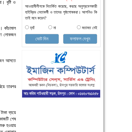
। বৃষ্টি ও
আওয়ামীলীগকে বিতর্কিত করেছে, করছে অনুপ্রবেশকারী
হাইব্রিড নেতাকর্মী ও তাদের পৃষ্ঠপোষকরা। আপনিও কি
তাই মনে করেন?
। কাঁচামাল
হ্যাঁ
না
মতামত নেই
রণে লোকজন
ভোট দিন
ফলাফল দেখুন
লোকজন আসতে
রিয়ে তারপর
টাকা ব্যয়ে
 কাজটি শেষ
শুরু হওয়ায়
িতে একাকার