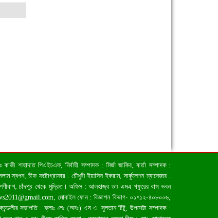
জী শাহাদাত পিএইচএফ, নির্বাহী সম্পাদক : মির্জা জাকির, বার্তা সম্পাদক :
াম স্বপন, চীফ ফটোগ্রাফার : চৌধুরী ইয়াসিন ইকরাম, সার্কুলেশন ম্যানেজার :
িপণীবাগ, চাঁদপুর থেকে মুদ্রিত। অফিস : আলহাজ্ব ডাঃ এমএ গফুরের বাস ভবন
ews2011@gmail.com
, মোবাইল ফোন : বিজ্ঞাপন বিভাগ- ০১৭১২-৪০৮০০৬,
লীর সভাপতি : ফ্লাঃ লেঃ (অবঃ) এস.এ. সুলতান টিটু, উপদেষ্টা সম্পাদক :