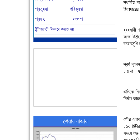
স্থানীয় অ
প্রত্যুষা
পরিক্রমা
ঠিকাদারের
প্রবাহ
সংলাপ
ইন্টারনেটে কিভাবে শুনতে হয়
ব্যবসায়ী 
আজ বিশিষ্ট শিক্ষাবিদ এ.টি. আহমেদ হোসাইন রুশদীর
আজ উঠালে
৪৬তম মৃত্যুবার্ষিকী
বাজারমুখি 
স্বর্ণ ব্
চায় না। ফ
এদিকে নির
নির্মাণ ক
৪৮ দিনে সর্বোচ্চ মৃত্যু
পৌর এলাক
শেয়ার বাজার
৮১০ মিটার
সময়ে শুরু
সড়কের নির