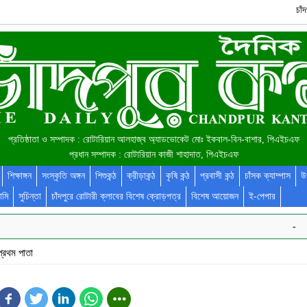
চা
প্রতিষ্ঠাতা ও সম্পাদক : রোটারিয়ান আলহাজ্ব অ্যাডভোকেট মোঃ ইকবাল-বিন-বাশার, পিএইচএফ
প্রধান সম্পাদক : রোটারিয়ান কাজী শাহাদাত, পিএইচএফ
শিক্ষাঙ্গন
সংস্কৃতি অঙ্গন
শিশুকন্ঠ
ক্রীড়াকন্ঠ
কৃষি কন্ঠ
প্রবাসী কন্ঠ
চাঁসক ক্যাম্পাস
উ
ামি
সুচিন্তা
চাঁদপুরে রোটারী ক্লাবের বিশেষ ক্রোড়পত্র
বিশেষ আয়োজন
ই-পেপার
-
প্রথম পাতা