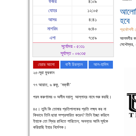
ফজর
৪:০৯
আলোক
যোহর
১২:০৫
হবে
আসর
৪:৪১
মাগরিব
৬:৪০
প্রকৌশলী 
এশা
৭:৫৯
আলমগীর ক
সেপ্টেম্বর
সূর্যোদয় - ৫:৩১
সূর্যাস্ত - ০৬:৩৫
হেরার আলো
বাণী চিরন্তন
আল-হাদিস
২৫-সূরা ফুরকান
৭৭ আয়াত, ৬ রুকু, ‘মক্কী’
পরম করুণাাময় ও অসীম দয়ালু আল্লাহর নামে শুরু করছি।
চাঁদপুরে উই-এর প্রথম নানা ধরনের পণ্যের সমারোহ
৪৫। তুমি কি তোমার প্রতিপালকের প্রতি লক্ষ্য কর না
কিভাবে তিনি ছায়া সম্প্রসারিত করেন? তিনি ইচ্ছা করিলে
ইহাকে তো স্থির রাখিতে পারিতেন; অনন্তর আমি সূর্যকে
করিয়াছি ইহার নির্দেশক।