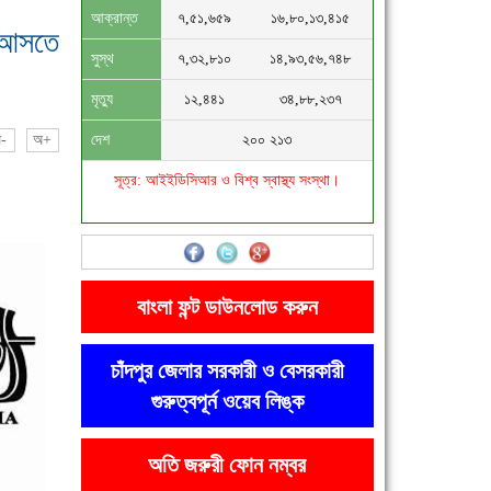
আক্রান্ত
৭,৫১,৬৫৯
১৬,৮০,১৩,৪১৫
 আসতে
সুস্থ
৭,৩২,৮১০
১৪,৯৩,৫৬,৭৪৮
মৃত্যু
১২,৪৪১
৩৪,৮৮,২৩৭
-
অ+
দেশ
২০০ ২১৩
সূত্র: আইইডিসিআর ও বিশ্ব স্বাস্থ্য সংস্থা।
বাংলা ফন্ট ডাউনলোড করুন
চাঁদপুর জেলার সরকারী ও বেসরকারী
গুরুত্বপূর্ন ওয়েব লিঙ্ক
অতি জরুরী ফোন নম্বর