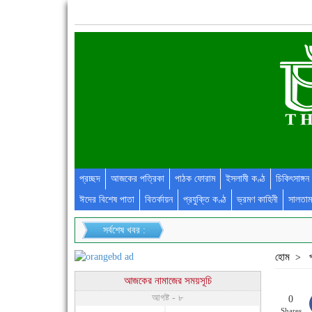
প্রচ্ছদ
আজকের পত্রিকা
পাঠক ফোরাম
ইসলামী কণ্ঠ
চিকিৎসাঙ্গন
ঈদের বিশেষ পাতা
বিতর্কায়ন
প্রযুক্তি কণ্ঠ
ভ্রমণ কাহিনী
সালতাম
সর্বশেষ খবর :
হোম
>
আজকের নামাজের সময়সূচি
আগষ্ট - ৮
0
Shares