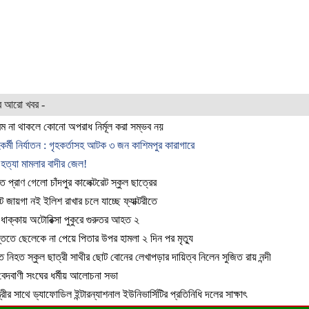
র আরো খবর -
েম না থাকলে কোনো অপরাধ নির্মূল করা সম্ভব নয়
হকর্মী নির্যাতন : গৃহকর্তাসহ আটক ৩ জন কাশিমপুর কারাগারে
হত্যা মামলার বাদীর জেল!
ে প্রাণ গেলো চাঁদপুর কালেক্টরেট স্কুল ছাত্রের
ে জায়গা নই ইলিশ রাখার চলে যাচ্ছে ফ্যাক্টরীতে
 ধাক্কায় অটোরিক্সা পুকুরে গুরুতর আহত ২
তিতে ছেলেকে না পেয়ে পিতার উপর হামলা ২ দিন পর মৃত্যু
ে নিহত স্কুল ছাত্রী সাথীর ছোট বোনের লেখাপড়ার দায়িত্ব নিলেন সুজিত রায় নন্দী
 বেদবাণী সংঘের ধর্মীয় আলোচনা সভা
ন্ত্রীর সাথে ড্যাফোডিল ইন্টারন্যাশনাল ইউনিভার্সিটির প্রতিনিধি দলের সাক্ষাৎ