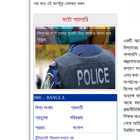
দয়া করে এই অংশটুকু হেফাজত করুন
চাঁদপুরের মানুষ তাদের পুরোটা দিয়ে আমাকে আপন করে
ফটো গ্যালারি
নিয়েছে
একটি আলো
বিস্তারে
পাশাপাশি 
মন্ত্রণাল
কল্যাণ সংঘ
এসব কথা
নতুনবাজার পুলিশ ফাঁড়ি সীমিত জনবলে প্রশংসনীয় কাজ
সংগঠনের স
করছে
বিশেষ অতি
অধ্যক্ষ ম
BBC - BANGLA
আরো বক্ত
বিশ্ব সংবাদ
প্রভাতী
রাজনীতিবিদ
শিক্ষক মাও
প্রত্যুষা
পরিক্রমা
শেষে অতিথ
প্রবাহ
সংলাপ
ইয়াছিন আ
ইন্টারনেটে কিভাবে শুনতে হয়