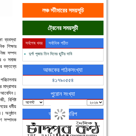
লঞ্চ স্টীমারের সময়সূচি
ট্রেনের সময়সূচী
 ব্যবস্থা
সর্বশেষ খবর
সর্বাধিক পঠিত
ক শিক্ষার
খনিজ সম্পদ
দুর্গা পূজায় তিন দিনের ছুটির দাবি
ত্র ও সমাজ
ির বক্তব্যে
আজকের পাঠকসংখ্যা
 পরিচালনায়
৪১৭৯০৫৫৪
 মাদ্রাসার
াল আবেদিন।
পুরোন সংখ্যা
, বিশিষ্ট
লয়ের ধর্মীয়
দ। অনুষ্ঠান
অনলাইন জরিপ
রণ সম্পাদক