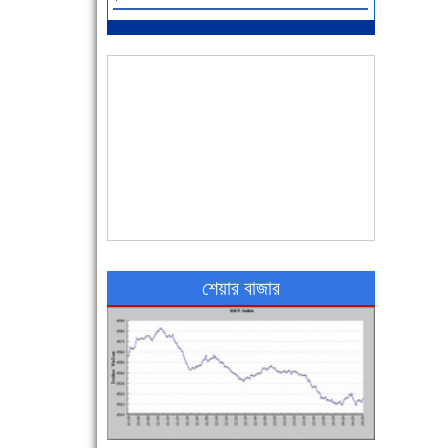
আজ বিশিষ্ট শিক্ষাবিদ এ.টি. আহমেদ হোসাইন রুশদীর
৪৬তম মৃত্যুবার্ষিকী
৪৮ দিনে সর্বোচ্চ মৃত্যু
শেয়ার বাজার
এক সপ্তাহে শনাক্ত বেড়েছে ৫৫%, মৃত্যু ৪৬%