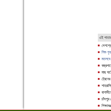
'বাংলা সাহিত্যানুরাগীরা তাঁর অবদানকে চিরকাল স্মরণ
করবে'
এই পাতা
দেশপ্র
শিশু গৃ
মতলবে 
বজ্রপাত
মাছ ঘাট
দেশে রাস্তাঘাটসহ অনেক কিছুই হয়েছে, বাড়েনি
ট্রেনের
কর্মসংস্থান
শাহরাস্
বাগাদীত
চাঁদপুর
শিক্ষাম