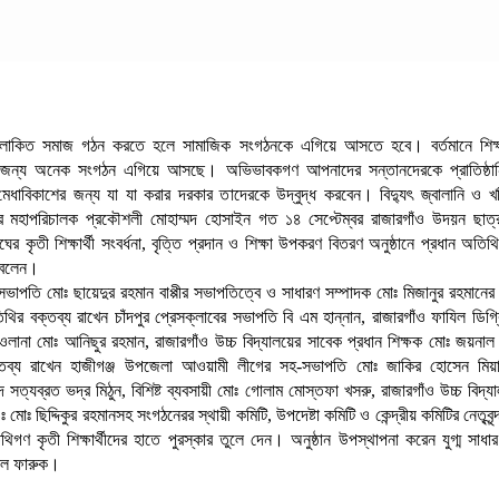
কিত সমাজ গঠন করতে হলে সামাজিক সংগঠনকে এগিয়ে আসতে হবে। বর্তমানে শিক্ষা
র জন্য অনেক সংগঠন এগিয়ে আসছে। অভিভাবকগণ আপনাদের সন্তানদেরকে প্রাতিষ্ঠানি
মেধাবিকাশের জন্য যা যা করার দরকার তাদেরকে উদ্বুদ্ধ করবেন। বিদ্যুৎ জ্বালানি ও 
য়ের মহাপরিচালক প্রকৌশলী মোহাম্মদ হোসাইন গত ১৪ সেপ্টেম্বর রাজারগাঁও উদয়ন ছা
ের কৃতী শিক্ষার্থী সংবর্ধনা, বৃত্তি প্রদান ও শিক্ষা উপকরণ বিতরণ অনুষ্ঠানে প্রধান অতিথ
 বলেন।
ভাপতি মোঃ ছায়েদুর রহমান বাপ্পীর সভাপতিত্বে ও সাধারণ সম্পাদক মোঃ মিজানুর রহমানের
থির বক্তব্য রাখেন চাঁদপুর প্রেসক্লাবের সভাপতি বি এম হান্নান, রাজারগাঁও ফাযিল ডিগ্রি
াওলানা মোঃ আনিছুর রহমান, রাজারগাঁও উচ্চ বিদ্যালয়ের সাবেক প্রধান শিক্ষক মোঃ জয়ন
ব্য রাখেন হাজীগঞ্জ উপজেলা আওয়ামী লীগের সহ-সভাপতি মোঃ জাকির হোসেন মিয়াজী
 সত্যব্রত ভদ্র মিঠুন, বিশিষ্ট ব্যবসায়ী মোঃ গোলাম মোস্তফা খসরু, রাজারগাঁও উচ্চ বিদ্যা
ঃ মোঃ ছিদ্দিকুর রহমানসহ সংগঠনেরর স্থায়ী কমিটি, উপদেষ্টা কমিটি ও কেন্দ্রীয় কমিটির নেতৃবৃন্
িগণ কৃতী শিক্ষার্থীদের হাতে পুরস্কার তুলে দেন। অনুষ্ঠান উপস্থাপনা করেন যুগ্ম সাধা
ল ফারুক।