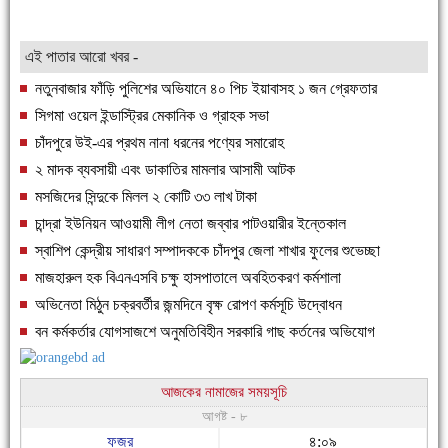
এই পাতার আরো খবর -
নতুনবাজার ফাঁড়ি পুলিশের অভিযানে ৪০ পিচ ইয়াবাসহ ১ জন গ্রেফতার
সিগমা ওয়েল ইন্ডাস্ট্রির মেকানিক ও গ্রাহক সভা
চাঁদপুরে উই-এর প্রথম নানা ধরনের পণ্যের সমারোহ
২ মাদক ব্যবসায়ী এবং ডাকাতির মামলার আসামী আটক
মসজিদের সিন্দুকে মিলল ২ কোটি ৩৩ লাখ টাকা
চান্দ্রা ইউনিয়ন আওয়ামী লীগ নেতা জব্বার পাটওয়ারীর ইন্তেকাল
স্বাশিপ কেন্দ্রীয় সাধারণ সম্পাদককে চাঁদপুর জেলা শাখার ফুলের শুভেচ্ছা
মাজহারুল হক বিএনএসবি চক্ষু হাসপাতালে অবহিতকরণ কর্মশালা
অভিনেতা মিঠুন চক্রবর্তীর জন্মদিনে বৃক্ষ রোপণ কর্মসূচি উদ্বোধন
বন কর্মকর্তার যোগসাজশে অনুমতিবিহীন সরকারি গাছ কর্তনের অভিযোগ
আজকের নামাজের সময়সূচি
আগষ্ট - ৮
ফজর
৪:০৯