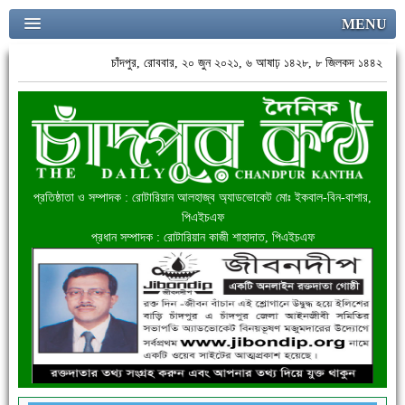
MENU
চাঁদপুর, রোববার, ২০ জুন ২০২১, ৬ আষাঢ় ১৪২৮, ৮ জিলকদ ১৪৪২
প্রতিষ্ঠাতা ও সম্পাদক : রোটারিয়ান আলহাজ্ব অ্যাডভোকেট মোঃ ইকবাল-বিন-বাশার,
পিএইচএফ
প্রধান সম্পাদক : রোটারিয়ান কাজী শাহাদাত, পিএইচএফ