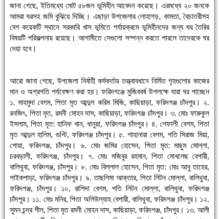
জানা গেছে, ইতিমধ্যে মোট ৫৮জন ভূমিহীন আবেদন করেছে। এরমধ্যে ২০ জনকে
আমরা ঘরসহ জমি বুঝিয়ে দিচ্ছি। এছাড়া উপজেলার লোহাগড়, কামতা, বৈচাতরীসহ
বেশ কয়েকটি স্থানে সরকারি খাস ভূমিতে পর্যায়ক্রমে ভূমিহীনদের জন্য ঘর তৈরির
বিষয়টি পরিকল্পনায় রয়েছে। আগামীতে সেগুলো সম্পন্ন করতে পারলে তাদেরকে ঘর
দেয়া হবে।
আরো জানা গেছে, উপজেলা নির্বাহী কর্মকর্তার তত্ত্বাবধানে নির্মিত গৃহগুলোর কাজের
মান ও অগ্রগতি পর্যবেক্ষণ করা হয়। ফরিদগঞ্জে মুজিববর্ষ উপলক্ষে যারা ঘর পাচ্ছেন
১. মাহমুদা বেগম, পিতা মৃত আব্দুল করিম মিজি, কাছিয়াড়া, ফরিদগঞ্জ চাঁদপুর। ২.
রনজিৎ, পিতা মৃত, রমনী মোহন দাস, কাছিয়াড়া, ফরিদগঞ্জ চাঁদপুর। ৩. মোঃ ফারুকুল
ইসলাম, পিতা মৃত: হানিফ খান, ধানুয়া, ফরিদগঞ্জ চাঁদপুর। ৪. শেফালী বেগম, পিতা
মৃত আব্দুল হালিম, গুপ্টি, ফরিদগঞ্জ চাঁদপুর। ৫. শাহানারা বেগম, পতি সিরাজ মিয়া,
পোয়া, ফরিদগঞ্জ, চাঁদপুর। ৬. মোঃ জমির হোসেন, পিতা মৃত: মাছুম মোল্লা,
চরবড়ালী, ফরিদগঞ্জ, চাঁদপুর। ৭. মোঃ মজিবুর রহমান, পিতা মোখলেছ বেপারী,
বালিথুবা, ফরিদগঞ্জ, চাঁদপুর। ৮. মোঃ বিল্লাল হোসেন, পিতা মৃত: মোঃ আবু তাহের,
পাইকপাড়া, ফরিদগঞ্জ চাঁদপুর। ৯. তাছলিমা আক্তার, পিতা লিটন মোল্লা, বালিথুবা,
ফরিদগঞ্জ, চাঁদপুর। ১০, রাশিদা বেগম, পতি লিটন মোল্লা, বালিথুবা, ফরিদগঞ্জ
চাঁদপুর। ১১. মোঃ মনির, পিতা অলিউল্যাহ বেপারী, বালিথুবা, ফরিদগঞ্জ চাঁদপুর। ১২.
সুমন চন্দ্র শীল, পিতা মৃত রমনী মোহন দাস, কাছিয়াড়া, ফরিদগঞ্জ, চাঁদপুর। ১৩. আলী