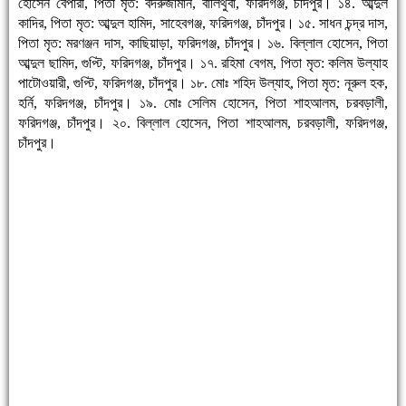
হোসেন বেপারী, পিতা মৃত: বদরুজামান, বালিথুবা, ফরিদগঞ্জ, চাঁদপুর। ১৪. আব্দুল
কাদির, পিতা মৃত: আব্দুল হামিদ, সাহেবগঞ্জ, ফরিদগঞ্জ, চাঁদপুর। ১৫. সাধন চন্দ্র দাস,
পিতা মৃত: মরণঞ্জন দাস, কাছিয়াড়া, ফরিদগঞ্জ, চাঁদপুর। ১৬. বিল্লাল হোসেন, পিতা
আব্দুল ছামিদ, গুপ্টি, ফরিদগঞ্জ, চাঁদপুর। ১৭. রহিমা বেগম, পিতা মৃত: কলিম উল্যাহ
পাটোওয়ারী, গুপ্টি, ফরিদগঞ্জ, চাঁদপুর। ১৮. মোঃ শহিদ উল্যাহ, পিতা মৃত: নূরুল হক,
হর্নি, ফরিদগঞ্জ, চাঁদপুর। ১৯. মোঃ সেলিম হোসেন, পিতা শাহআলম, চরবড়ালী,
ফরিদগঞ্জ, চাঁদপুর। ২০. বিল্লাল হোসেন, পিতা শাহআলম, চরবড়ালী, ফরিদগঞ্জ,
চাঁদপুর।