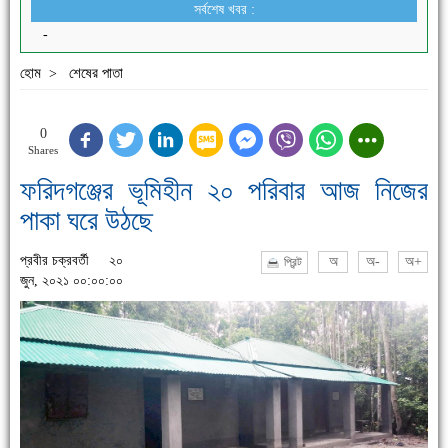
সর্বশেষ খবর :
-
হোম
শেষের পাতা
>
0
Shares
ফরিদগঞ্জের ভূমিহীন ২০ পরিবার আজ নিজের
পাকা ঘরে উঠছে
প্রবীর চক্রবর্তী
২০
অ
অ-
অ+
প্রিন্ট
জুন, ২০২১ ০০:০০:০০