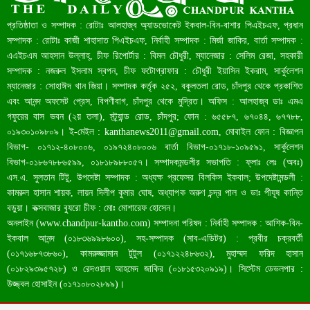
রেকর্ড ৪৫.৪৬ বিলিয়ন ডলারের রিজার্ভ
প্রতিষ্ঠাতা ও সম্পাদক : রোটাঃ আলহাজ্ব অ্যাডভোকেট ইকবাল-বিন-বাশার পিএইচএফ, প্রধান
সম্পাদক : রোটাঃ কাজী শাহাদাত পিএইচএফ, নির্বাহী সম্পাদক : মির্জা জাকির, বার্তা সম্পাদক :
এএইচএম আহসান উল্লাহ্, চীফ রিপোর্টার : বিমল চৌধুরী, ম্যানেজার : সেলিম রেজা, সহকারী
সম্পাদক : নজরুল ইসলাম স্বপন, চীফ ফটোগ্রাফার : চৌধুরী ইয়াসিন ইকরাম, সার্কুলেশন
ম্যানেজার : সোহাঈদ খান জিয়া। সম্পাদক কর্তৃক ২৫২, বকুলতলা রোড, চাঁদপুর থেকে প্রকাশিত
এবং আনন্দ অফসেট প্রেস, বিপণীবাগ, চাঁদপুর থেকে মুদ্রিত। অফিস : আলহাজ্ব ডাঃ এমএ
গফুরের বাস ভবন (২য় তলা), স্ট্র্যান্ড রোড, চাঁদপুর; ফোন : ৬৫৫৮৭, ৬৭০৪৪, ৬৭৭৮৮,
০১৯৩০১০৯৮০৯। ই-মেইল :
kanthanews2011@gmail.com
, মোবাইল ফোন : বিজ্ঞাপন
বিভাগ- ০১৭১২-৪০৮০০৬, ০১৯৭২৪০৮০০৬ বার্তা বিভাগ-০১৭১৮-১০৯৫৯১, সার্কুলেশন
বাংলাদেশ আজ মধ্যম আয়ের দেশে উন্নীত হওয়ার পথে
বিভাগ-০১৮৬৭৮৮৬৫৯৯, ০১৮১৮৯৮৮০৫৭। সম্পাদকমন্ডলীর সভাপতি : ফ্লাঃ লেঃ (অবঃ)
এস.এ. সুলতান টিটু, উপদেষ্টা সম্পাদক : অধ্যক্ষ প্রফেসর বিলকিস ইকবাল; উপদেষ্টামন্ডলী :
কামরুল হাসান শায়ক, লায়ন দিলীপ কুমার ঘোষ, অধ্যাপক অরুণ চন্দ্র পাল ও ডাঃ পীযূষ কান্তি
বড়ুয়া। কক্সবাজার ব্যুরো চীফ : মোঃ মোশারেফ হোসেন।
অনলাইন (
www.chandpur-kantho.com
) সম্পাদনা পরিষদ : নির্বাহী সম্পাদক : আশিক-বিন-
ইকবাল আনন্দ (০১৮৩৬৯৯৮৬০০), সহ-সম্পাদক (সাব-এডিটর) : প্রবীর চক্রবর্তী
(০১৭১৬৮৭৩৮৬০), কামরুজ্জামান টুটুল (০১৭১২২৪৮৬৩২), মুহাম্মদ ফরিদ হাসান
(০১৮২৯৩৯৫৭২৮) ও রেদওয়ান আহমেদ জাকির (০১৮১৫৩২০৯১৯)। সিস্টেম ডেভলপার :
উজ্জ্বল হোসাইন (০১৭১০৮০২৮৯৯)।
চাঁদপুরে একদিনে ১৪ জনের করোনা শনাক্ত