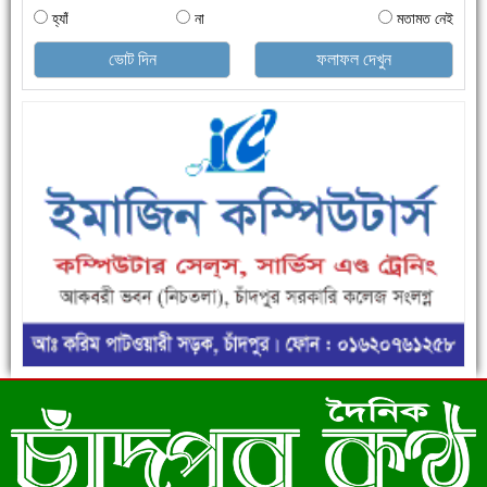
হ্যাঁ
না
মতামত নেই
ভোট দিন
ফলাফল দেখুন
এক সপ্তাহে শনাক্ত বেড়েছে ৫৫%, মৃত্যু ৪৬%
ফরিদগঞ্জে ড্রেন ও সড়ক নির্মাণে ধীরগতি জনদুর্ভোগ চরমে