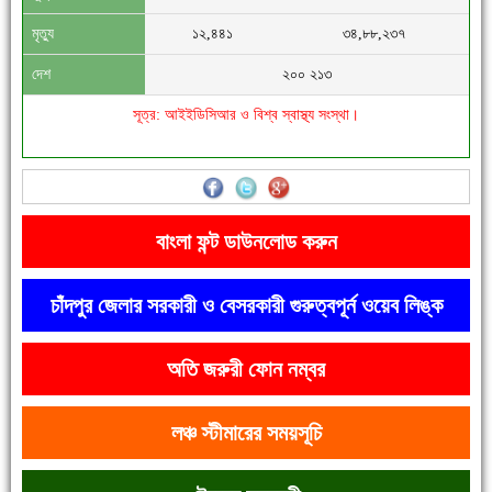
মৃত্যু
১২,৪৪১
৩৪,৮৮,২৩৭
দেশ
২০০ ২১৩
সূত্র: আইইডিসিআর ও বিশ্ব স্বাস্থ্য সংস্থা।
'বাংলা সাহিত্যানুরাগীরা তাঁর অবদানকে চিরকাল স্মরণ করবে'
বাংলা ফন্ট ডাউনলোড করুন
চাঁদপুর জেলার সরকারী ও বেসরকারী গুরুত্বপূর্ন ওয়েব লিঙ্ক
অতি জরুরী ফোন নম্বর
দেশে রাস্তাঘাটসহ অনেক কিছুই হয়েছে, বাড়েনি কর্মসংস্থান
লঞ্চ স্টীমারের সময়সূচি