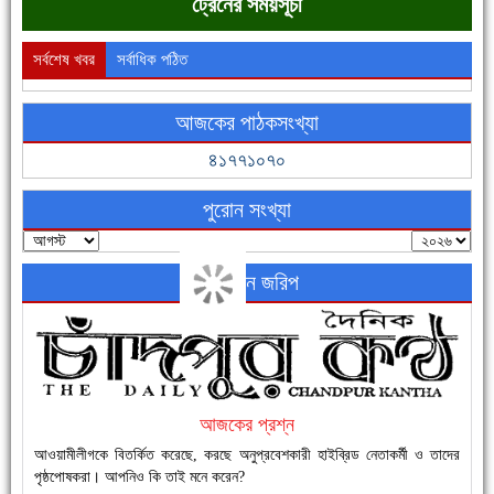
ট্রেনের সময়সূচী
সর্বশেষ খবর
সর্বাধিক পঠিত
আজকের পাঠকসংখ্যা
ফরিদগঞ্জের ভূমিহীন ২০ পরিবার আজ নিজের পাকা ঘরে উঠছে
৪১৭৭১০৭০
পুরোন সংখ্যা
অনলাইন জরিপ
নতুনবাজার ফাঁড়ি পুলিশের অভিযানে ৪০ পিচ ইয়াবাসহ ১ জন গ্রেফতার
আজকের প্রশ্ন
আওয়ামীলীগকে বিতর্কিত করেছে, করছে অনুপ্রবেশকারী হাইব্রিড নেতাকর্মী ও তাদের
পৃষ্ঠপোষকরা। আপনিও কি তাই মনে করেন?