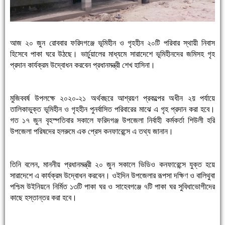
আজ ২০ জুন রোববার ফরিদগঞ্জে ভূমিহীন ও গৃহহীন ২০টি পরিবার স্থায়ী নিবাস
হিসেবে পাকা ঘরে উঠছে। ভার্চুয়ালের মাধ্যমে সারাদেশে ভূমিহীনদের জমিসহ গৃহ
প্রদান কার্যক্রম উদ্বোধন করবেন প্রধানমন্ত্রী শেখ হাসিনা।
মুজিববর্ষ উপলক্ষে ২০২০-২১ অর্থবছরে আশ্রয়ণ প্রকল্পের অধীন ২য় পর্যায়ে
তালিকাভুক্ত ভূমিহীন ও গৃহহীন পুনর্বাসিত পরিবারের মাঝে এ গৃহ প্রদান করা হবে।
গত ১৭ জুন বৃহস্পতিবার সকালে ফরিদগঞ্জ উপজেলা নির্বাহী কর্মকর্তা শিউলী হরি
উপজেলা পরিষদের হলরুমে এক প্রেস কনফারেন্সে এ তথ্য জানান।
তিনি বলেন, মাননীয় প্রধানমন্ত্রী ২০ জুন সকালে ভিডিও কনফারেন্সে যুক্ত হয়ে
সারাদেশে এ কার্যক্রম উদ্বোধন করবেন। ওইদিন উপজেলার রূপসা দক্ষিণ ও বালিথুবা
পশ্চিম উইনিয়নে নির্মিত ১৩টি পাকা ঘর ও সাহেবগঞ্জে ৭টি পাকা ঘর সুবিধাভোগীদের
কাছে হস্তান্তর করা হবে।