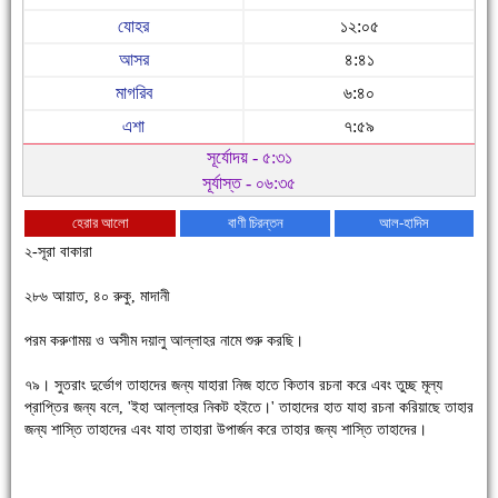
যোহর
১২:০৫
আসর
৪:৪১
মাগরিব
৬:৪০
এশা
৭:৫৯
সূর্যোদয় - ৫:৩১
সূর্যাস্ত - ০৬:৩৫
হেরার আলো
বাণী চিরন্তন
আল-হাদিস
২-সূরা বাকারা
২৮৬ আয়াত, ৪০ রুকু, মাদানী
পরম করুণাময় ও অসীম দয়ালু আল্লাহর নামে শুরু করছি।
৭৯। সুতরাং দুর্ভোগ তাহাদের জন্য যাহারা নিজ হাতে কিতাব রচনা করে এবং তুচ্ছ মূল্য
চাঁদপুরে উই-এর প্রথম নানা ধরনের পণ্যের সমারোহ
প্রাপ্তির জন্য বলে, 'ইহা আল্লাহর নিকট হইতে।' তাহাদের হাত যাহা রচনা করিয়াছে তাহার
জন্য শাস্তি তাহাদের এবং যাহা তাহারা উপার্জন করে তাহার জন্য শাস্তি তাহাদের।