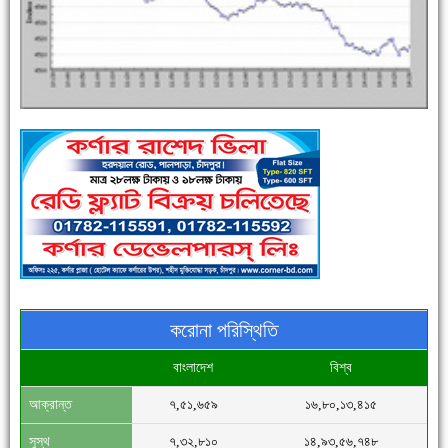
এক সপ্তাহে শনাক্ত বেড়েছে ৫৫%, মৃত্যু ৪৬%
পুলিশ সদস্যদের জন্যে এসপির মৌসুমি ফল উপহার
করোনা পরিস্থিতি
বাংলাদেশ
বিশ্ব
আক্রান্ত
৭,৫১,৬৫৯
১৬,৮০,১৩,৪১৫
সিগমা ওয়েল ইন্ডাস্ট্রির মেকানিক ও গ্রাহক সভা
সুস্থ
৭,৩২,৮১০
১৪,৯৩,৫৬,৭৪৮