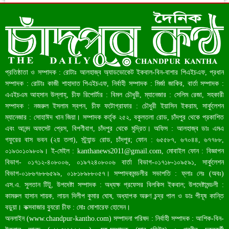
রেকর্ড ৪৫.৪৬ বিলিয়ন ডলারের রিজার্ভ
প্রতিষ্ঠাতা ও সম্পাদক : রোটাঃ আলহাজ্ব অ্যাডভোকেট ইকবাল-বিন-বাশার পিএইচএফ, প্রধান
সম্পাদক : রোটাঃ কাজী শাহাদাত পিএইচএফ, নির্বাহী সম্পাদক : মির্জা জাকির, বার্তা সম্পাদক :
এএইচএম আহসান উল্লাহ্, চীফ রিপোর্টার : বিমল চৌধুরী, ম্যানেজার : সেলিম রেজা, সহকারী
সম্পাদক : নজরুল ইসলাম স্বপন, চীফ ফটোগ্রাফার : চৌধুরী ইয়াসিন ইকরাম, সার্কুলেশন
ম্যানেজার : সোহাঈদ খান জিয়া। সম্পাদক কর্তৃক ২৫২, বকুলতলা রোড, চাঁদপুর থেকে প্রকাশিত
এবং আনন্দ অফসেট প্রেস, বিপণীবাগ, চাঁদপুর থেকে মুদ্রিত। অফিস : আলহাজ্ব ডাঃ এমএ
গফুরের বাস ভবন (২য় তলা), স্ট্র্যান্ড রোড, চাঁদপুর; ফোন : ৬৫৫৮৭, ৬৭০৪৪, ৬৭৭৮৮,
০১৯৩০১০৯৮০৯। ই-মেইল :
kanthanews2011@gmail.com
, মোবাইল ফোন : বিজ্ঞাপন
বিভাগ- ০১৭১২-৪০৮০০৬, ০১৯৭২৪০৮০০৬ বার্তা বিভাগ-০১৭১৮-১০৯৫৯১, সার্কুলেশন
বাংলাদেশ আজ মধ্যম আয়ের দেশে উন্নীত হওয়ার পথে
বিভাগ-০১৮৬৭৮৮৬৫৯৯, ০১৮১৮৯৮৮০৫৭। সম্পাদকমন্ডলীর সভাপতি : ফ্লাঃ লেঃ (অবঃ)
এস.এ. সুলতান টিটু, উপদেষ্টা সম্পাদক : অধ্যক্ষ প্রফেসর বিলকিস ইকবাল; উপদেষ্টামন্ডলী :
কামরুল হাসান শায়ক, লায়ন দিলীপ কুমার ঘোষ, অধ্যাপক অরুণ চন্দ্র পাল ও ডাঃ পীযূষ কান্তি
বড়ুয়া। কক্সবাজার ব্যুরো চীফ : মোঃ মোশারেফ হোসেন।
অনলাইন (
www.chandpur-kantho.com
) সম্পাদনা পরিষদ : নির্বাহী সম্পাদক : আশিক-বিন-