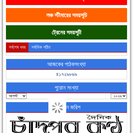
দেশে রাস্তাঘাটসহ অনেক কিছুই হয়েছে, বাড়েনি কর্মসংস্থান
লঞ্চ স্টীমারের সময়সূচি
ট্রেনের সময়সূচী
সর্বশেষ খবর
সর্বাধিক পঠিত
আজকের পাঠকসংখ্যা
ফরিদগঞ্জের ভূমিহীন ২০ পরিবার আজ নিজের পাকা ঘরে উঠছে
৪১৭২৯৮৬৯
পুরোন সংখ্যা
অনলাইন জরিপ
নতুনবাজার ফাঁড়ি পুলিশের অভিযানে ৪০ পিচ ইয়াবাসহ ১ জন গ্রেফতার