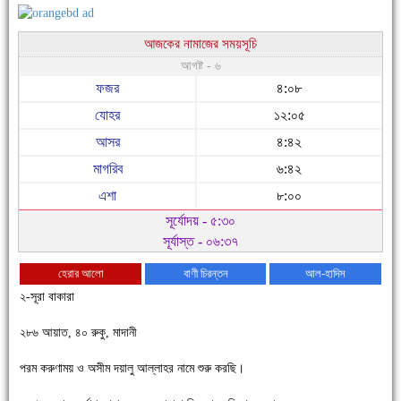
আজকের নামাজের সময়সূচি
আগষ্ট - ৬
ফজর
৪:০৮
যোহর
১২:০৫
আসর
৪:৪২
মাগরিব
৬:৪২
এশা
৮:০০
সূর্যোদয় - ৫:৩০
সূর্যাস্ত - ০৬:৩৭
হেরার আলো
বাণী চিরন্তন
আল-হাদিস
২-সূরা বাকারা
২৮৬ আয়াত, ৪০ রুকু, মাদানী
পরম করুণাময় ও অসীম দয়ালু আল্লাহর নামে শুরু করছি।