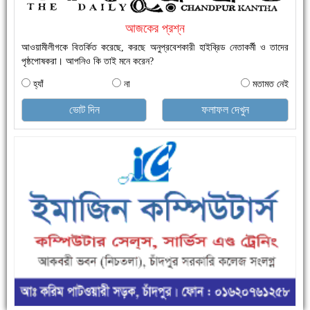
আজকের প্রশ্ন
আওয়ামীলীগকে বিতর্কিত করেছে, করছে অনুপ্রবেশকারী হাইব্রিড নেতাকর্মী ও তাদের
পৃষ্ঠপোষকরা। আপনিও কি তাই মনে করেন?
হ্যাঁ
না
মতামত নেই
ভোট দিন
ফলাফল দেখুন
এক সপ্তাহে শনাক্ত বেড়েছে ৫৫%, মৃত্যু ৪৬%
ফরিদগঞ্জে ড্রেন ও সড়ক নির্মাণে ধীরগতি জনদুর্ভোগ চরমে