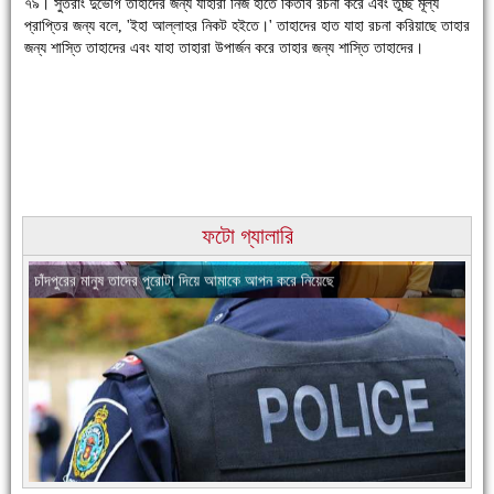
৭৯। সুতরাং দুর্ভোগ তাহাদের জন্য যাহারা নিজ হাতে কিতাব রচনা করে এবং তুচ্ছ মূল্য
প্রাপ্তির জন্য বলে, 'ইহা আল্লাহর নিকট হইতে।' তাহাদের হাত যাহা রচনা করিয়াছে তাহার
চাঁদপুরে উই-এর প্রথম নানা ধরনের পণ্যের সমারোহ
জন্য শাস্তি তাহাদের এবং যাহা তাহারা উপার্জন করে তাহার জন্য শাস্তি তাহাদের।
ফটো গ্যালারি
চাঁদপুরের মানুষ তাদের পুরোটা দিয়ে আমাকে আপন করে নিয়েছে
নতুনবাজার পুলিশ ফাঁড়ি সীমিত জনবলে প্রশংসনীয় কাজ করছে