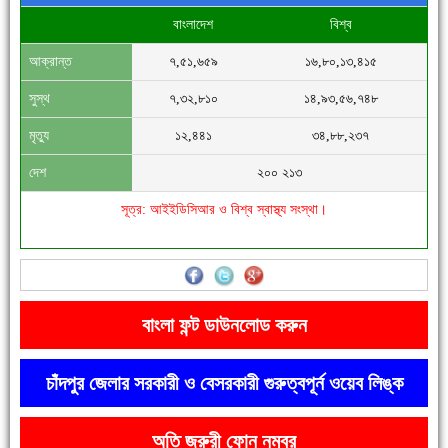
বাংলাদেশ
বিশ্ব
আক্রান্ত
৭,৫১,৬৫৯
১৬,৮০,১৩,৪১৫
সিগমা ওয়েল ইন্ডাস্ট্রির মেকানিক ও গ্রাহক সভা
সুস্থ
৭,৩২,৮১০
১৪,৯৩,৫৬,৭৪৮
মৃত্যু
১২,৪৪১
৩৪,৮৮,২৩৭
দেশ
২০০ ২১৩
সূত্র: আইইডিসিআর ও বিশ্ব স্বাস্থ্য সংস্থা।
'বাংলা সাহিত্যানুরাগীরা তাঁর অবদানকে চিরকাল স্মরণ করবে'
বাংলা ফন্ট ডাউনলোড করুন
চাঁদপুর জেলার সরকারী ও বেসরকারী গুরুত্বপূর্ন ওয়েব লিঙ্ক
অতি জরুরী ফোন নম্বর