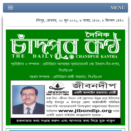
MENU
চাঁদপুর, রোববার, ২০ জুন ২০২১, ৬ আষাঢ় ১৪২৮, ৮ জিলকদ ১৪৪২
প্রতিষ্ঠাতা ও সম্পাদক : রোটারিয়ান আলহাজ্ব অ্যাডভোকেট মোঃ ইকবাল-বিন-বাশার,
পিএইচএফ
প্রধান সম্পাদক : রোটারিয়ান কাজী শাহাদাত, পিএইচএফ