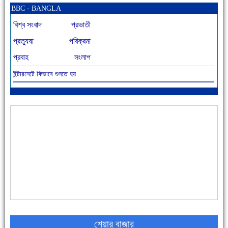
BBC - BANGLA
বিশ্ব সংবাদ
প্রভাতী
প্রত্যুষা
পরিক্রমা
প্রবাহ
সংলাপ
ইন্টারনেটে কিভাবে শুনতে হয়
আজ বিশিষ্ট শিক্ষাবিদ এ.টি. আহমেদ হোসাইন রুশদীর ৪৬তম মৃত্যুবার্ষিকী
৪৮ দিনে সর্বোচ্চ মৃত্যু
শেয়ার বাজার