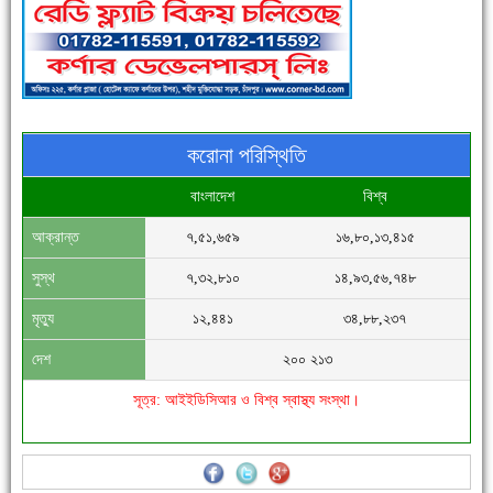
পুলিশ সদস্যদের জন্যে এসপির মৌসুমি ফল উপহার
করোনা পরিস্থিতি
বাংলাদেশ
বিশ্ব
আক্রান্ত
৭,৫১,৬৫৯
১৬,৮০,১৩,৪১৫
সিগমা ওয়েল ইন্ডাস্ট্রির মেকানিক ও গ্রাহক সভা
সুস্থ
৭,৩২,৮১০
১৪,৯৩,৫৬,৭৪৮
মৃত্যু
১২,৪৪১
৩৪,৮৮,২৩৭
দেশ
২০০ ২১৩
সূত্র: আইইডিসিআর ও বিশ্ব স্বাস্থ্য সংস্থা।
'বাংলা সাহিত্যানুরাগীরা তাঁর অবদানকে চিরকাল স্মরণ করবে'