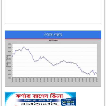
৪৮ দিনে সর্বোচ্চ মৃত্যু
শেয়ার বাজার
এক সপ্তাহে শনাক্ত বেড়েছে ৫৫%, মৃত্যু ৪৬%