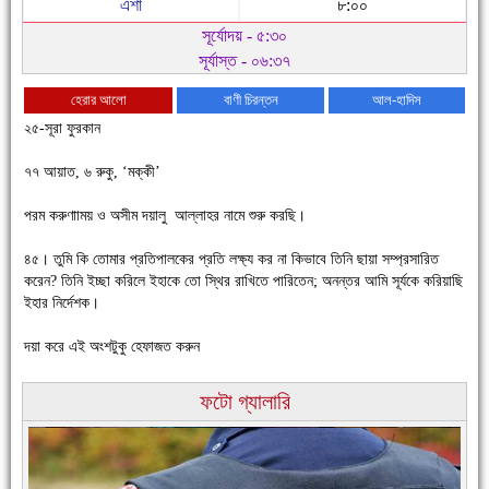
এশা
৮:০০
সূর্যোদয় - ৫:৩০
সূর্যাস্ত - ০৬:৩৭
হেরার আলো
বাণী চিরন্তন
আল-হাদিস
২৫-সূরা ফুরকান
৭৭ আয়াত, ৬ রুকু, ‘মক্কী’
চাঁদপুরে উই-এর প্রথম নানা ধরনের পণ্যের সমারোহ
পরম করুণাাময় ও অসীম দয়ালু আল্লাহর নামে শুরু করছি।
৪৫। তুমি কি তোমার প্রতিপালকের প্রতি লক্ষ্য কর না কিভাবে তিনি ছায়া সম্প্রসারিত
করেন? তিনি ইচ্ছা করিলে ইহাকে তো স্থির রাখিতে পারিতেন; অনন্তর আমি সূর্যকে করিয়াছি
ইহার নির্দেশক।
দয়া করে এই অংশটুকু হেফাজত করুন
ফটো গ্যালারি
চাঁদপুরের মানুষ তাদের পুরোটা দিয়ে আমাকে আপন করে নিয়েছে