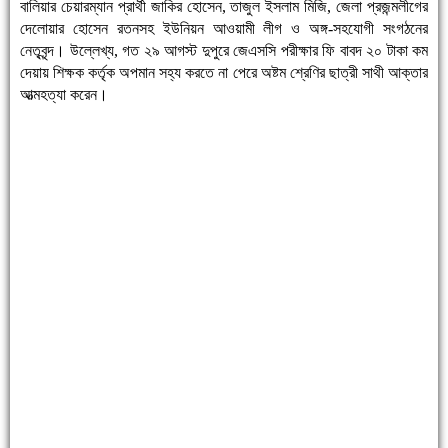
বালিয়ার চেয়ারম্যান প্রার্থী জাকির হোসেন, তাজুল ইসলাম মিজি, জেলা প্রজন্মলীগের
দেলোয়ার হোসেন রতনসহ ইউনিয়ন আওয়ামী লীগ ও অঙ্গ-সহযোগী সংগঠনের
নেতৃবৃন্দ। উল্লেখ্য, গত ২৯ আগস্ট দুপুরে জেএসসি পরীক্ষার ফি বাবদ ২০ টাকা কম
দেয়ায় শিক্ষক কর্তৃক অপমান সহ্য করতে না পেরে অষ্টম শ্রেণির ছাত্রী সাথী আক্তার
আত্মহত্যা করেন।