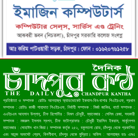
ফরিদগঞ্জে ড্রেন ও সড়ক নির্মাণে ধীরগতি জনদুর্ভোগ চরমে
রেকর্ড ৪৫.৪৬ বিলিয়ন ডলারের রিজার্ভ
প্রতিষ্ঠাতা ও সম্পাদক : রোটাঃ আলহাজ্ব অ্যাডভোকেট ইকবাল-বিন-বাশার পিএইচএফ, প্রধান
সম্পাদক : রোটাঃ কাজী শাহাদাত পিএইচএফ, নির্বাহী সম্পাদক : মির্জা জাকির, বার্তা সম্পাদক :
এএইচএম আহসান উল্লাহ্, চীফ রিপোর্টার : বিমল চৌধুরী, ম্যানেজার : সেলিম রেজা, সহকারী
সম্পাদক : নজরুল ইসলাম স্বপন, চীফ ফটোগ্রাফার : চৌধুরী ইয়াসিন ইকরাম, সার্কুলেশন
ম্যানেজার : সোহাঈদ খান জিয়া। সম্পাদক কর্তৃক ২৫২, বকুলতলা রোড, চাঁদপুর থেকে প্রকাশিত
এবং আনন্দ অফসেট প্রেস, বিপণীবাগ, চাঁদপুর থেকে মুদ্রিত। অফিস : আলহাজ্ব ডাঃ এমএ