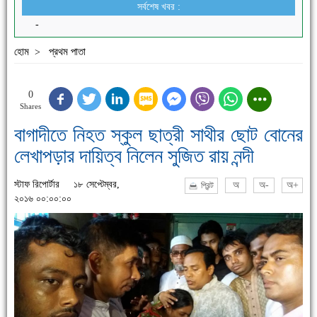
সর্বশেষ খবর :
-
হোম
প্রথম পাতা
>
0
Shares
বাগাদীতে নিহত স্কুল ছাত্রী সাথীর ছোট বোনের
লেখাপড়ার দায়িত্ব নিলেন সুজিত রায় নন্দী
স্টাফ রিপোর্টার
১৮ সেপ্টেম্বর,
অ
অ-
অ+
প্রিন্ট
২০১৬ ০০:০০:০০