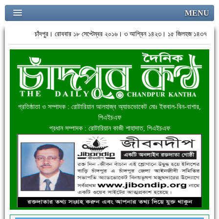
MENU
চাঁদপুর। রোববার ১৮ সেপ্টেম্বর ২০১৬। ৩ আশ্বিন ১৪২৩। ১৫ জিলহজ ১৪৩৭
প্রতিষ্ঠাতা ও সম্পাদক : রোটারিয়ান আলহাজ্ব অ্যাডভোকেট মোঃ ইকবাল-বিন-বাশার,
পিএইচএফ
প্রধান সম্পাদক : রোটারিয়ান কাজী শাহাদাত, পিএইচএফ