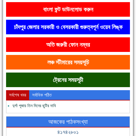
বাংলা ফন্ট ডাউনলোড করুন
চাঁদপুর জেলার সরকারী ও বেসরকারী গুরুত্বপূর্ন ওয়েব লিঙ্ক
অতি জরুরী ফোন নম্বর
দেশে রাস্তাঘাটসহ অনেক কিছুই হয়েছে, বাড়েনি কর্মসংস্থান
লঞ্চ স্টীমারের সময়সূচি
ট্রেনের সময়সূচী
সর্বশেষ খবর
সর্বাধিক পঠিত
দুর্গা পূজায় তিন দিনের ছুটির দাবি
ফরিদগঞ্জের ভূমিহীন ২০ পরিবার আজ নিজের পাকা ঘরে উঠছে
আজকের পাঠকসংখ্যা
৪১৭৪২৮০১