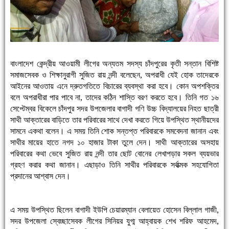
বাংলাদেশ কেন্দ্রীয় আওয়ামী লীগের অন্যতম সদস্য চাঁদপুরের কৃতী সন্তান বিশিষ্ট
সমাজসেবক ও শিক্ষানুরাগী সুজিত রায় নন্দী বলেছেন, অপরাধী যেই হোক তাদেরকে
আইনের আওতায় এনে দ্রুতগতিতে বিচারের ব্যবস্থা করা হবে। কোন অপশক্তির
বলে অপরাধীরা পার পাবে না, তাদের কঠিন শাস্তি বরণ করতে হবে। তিনি গত ১৬
সেপ্টেম্বর বিকেলে চাঁদপুর সদর উপজেলার বাগাদী গণি উচ্চ বিদ্যালয়ের নিহত ছাত্রী
সাথী আক্তারের বাড়িতে তার পরিবারের সাথে দেখা করতে গিয়ে উপস্থিত স্থানীয়দের
সামনে একথা বলেন। এ সময় তিনি শোক সন্তপ্ত পরিবারকে সমবেদনা জানান এবং
সাথীর মায়ের হাতে নগদ ১০ হাজার টাকা তুলে দেন। সাথী আক্তারের অসহায়
পরিবারের কথা ভেবে সুজিত রায় নন্দী তার ছোট বোনের লেখাপড়ার সকল ব্যয়ভার
গ্রহণ করার কথা জানান। এছাড়াও তিনি সাথীর পরিবারকে সর্বাত্মক সহযোগিতা
প্রদানের আশ্বাস দেন।
এ সময় উপস্থিত ছিলেন বাগাদী ইউপি চেয়ারম্যান বেলায়েত হোসেন বিল্লাল গাজী,
সদর উপজেলা স্বেচ্ছাসেবক লীগের সিনিয়র যুগ্ম আহ্বায়ক শেখ শরিফ আহমেদ,