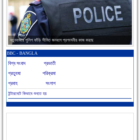
নতুনবাজার পুলিশ ফাঁড়ি সীমিত জনবলে প্রশংসনীয় কাজ করছে
BBC - BANGLA
বিশ্ব সংবাদ
প্রভাতী
প্রত্যুষা
পরিক্রমা
প্রবাহ
সংলাপ
ইন্টারনেটে কিভাবে শুনতে হয়
আজ বিশিষ্ট শিক্ষাবিদ এ.টি. আহমেদ হোসাইন রুশদীর ৪৬তম মৃত্যুবার্ষিকী