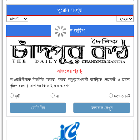
পুরোন সংখ্যা
অনলাইন জরিপ
নতুনবাজার ফাঁড়ি পুলিশের অভিযানে ৪০ পিচ ইয়াবাসহ ১ জন গ্রেফতার
আজকের প্রশ্ন
আওয়ামীলীগকে বিতর্কিত করেছে, করছে অনুপ্রবেশকারী হাইব্রিড নেতাকর্মী ও তাদের
পৃষ্ঠপোষকরা। আপনিও কি তাই মনে করেন?
হ্যাঁ
না
মতামত নেই
এক সপ্তাহে শনাক্ত বেড়েছে ৫৫%, মৃত্যু ৪৬%
ভোট দিন
ফলাফল দেখুন