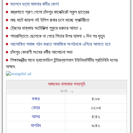
মতলবে হত্যা মামলার বাদীর জেল!
বজ্রপাতে প্রাণ গেলো চাঁদপুর কালেক্টরেট স্কুল ছাত্রের
মাছ ঘাটে জায়গা নই ইলিশ রাখার চলে যাচ্ছে ফ্যাক্টরীতে
ট্রেনের ধাক্কায় অটোরিক্সা পুকুরে গুরুতর আহত ২
শাহরাস্তিতে ছেলেকে না পেয়ে পিতার উপর হামলা ২ দিন পর মৃত্যু
আলোকিত সমাজ গঠন করতে সামাজিক সংগঠনকে এগিয়ে আসতে হবে
চাঁদপুর বেদবাণী সংঘের ধর্মীয় আলোচনা সভা
শিক্ষামন্ত্রীর সাথে ড্যাফোডিল ইন্টারন্যাশনাল ইউনিভার্সিটির প্রতিনিধি দলের
সাক্ষাৎ
আজকের নামাজের সময়সূচি
আগষ্ট - ৬
ফজর
৪:০৮
যোহর
১২:০৫
আসর
৪:৪২
মাগরিব
৬:৪২