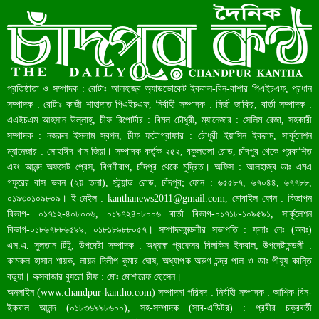
রেকর্ড ৪৫.৪৬ বিলিয়ন ডলারের রিজার্ভ
প্রতিষ্ঠাতা ও সম্পাদক : রোটাঃ আলহাজ্ব অ্যাডভোকেট ইকবাল-বিন-বাশার পিএইচএফ, প্রধান
সম্পাদক : রোটাঃ কাজী শাহাদাত পিএইচএফ, নির্বাহী সম্পাদক : মির্জা জাকির, বার্তা সম্পাদক :
এএইচএম আহসান উল্লাহ্, চীফ রিপোর্টার : বিমল চৌধুরী, ম্যানেজার : সেলিম রেজা, সহকারী
সম্পাদক : নজরুল ইসলাম স্বপন, চীফ ফটোগ্রাফার : চৌধুরী ইয়াসিন ইকরাম, সার্কুলেশন
ম্যানেজার : সোহাঈদ খান জিয়া। সম্পাদক কর্তৃক ২৫২, বকুলতলা রোড, চাঁদপুর থেকে প্রকাশিত
এবং আনন্দ অফসেট প্রেস, বিপণীবাগ, চাঁদপুর থেকে মুদ্রিত। অফিস : আলহাজ্ব ডাঃ এমএ
গফুরের বাস ভবন (২য় তলা), স্ট্র্যান্ড রোড, চাঁদপুর; ফোন : ৬৫৫৮৭, ৬৭০৪৪, ৬৭৭৮৮,
০১৯৩০১০৯৮০৯। ই-মেইল :
kanthanews2011@gmail.com
, মোবাইল ফোন : বিজ্ঞাপন
বাংলাদেশ আজ মধ্যম আয়ের দেশে উন্নীত হওয়ার পথে
বিভাগ- ০১৭১২-৪০৮০০৬, ০১৯৭২৪০৮০০৬ বার্তা বিভাগ-০১৭১৮-১০৯৫৯১, সার্কুলেশন
বিভাগ-০১৮৬৭৮৮৬৫৯৯, ০১৮১৮৯৮৮০৫৭। সম্পাদকমন্ডলীর সভাপতি : ফ্লাঃ লেঃ (অবঃ)
এস.এ. সুলতান টিটু, উপদেষ্টা সম্পাদক : অধ্যক্ষ প্রফেসর বিলকিস ইকবাল; উপদেষ্টামন্ডলী :
কামরুল হাসান শায়ক, লায়ন দিলীপ কুমার ঘোষ, অধ্যাপক অরুণ চন্দ্র পাল ও ডাঃ পীযূষ কান্তি
বড়ুয়া। কক্সবাজার ব্যুরো চীফ : মোঃ মোশারেফ হোসেন।
অনলাইন (
www.chandpur-kantho.com
) সম্পাদনা পরিষদ : নির্বাহী সম্পাদক : আশিক-বিন-
ইকবাল আনন্দ (০১৮৩৬৯৯৮৬০০), সহ-সম্পাদক (সাব-এডিটর) : প্রবীর চক্রবর্তী