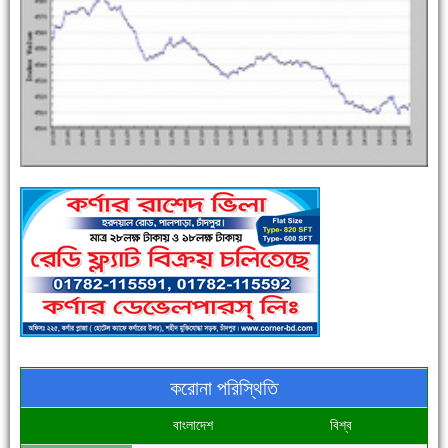
এক সপ্তাহে শনাক্ত বেড়েছে ৫৫%, মৃত্যু ৪৬%
পুলিশ সদস্যদের জন্যে এসপির মৌসুমি ফল উপহার
করোনা পরিস্থিতি
বাংলাদেশ
বিশ্ব