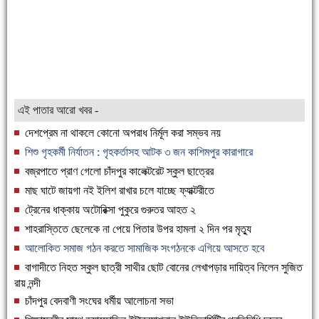
এই পাতার আরো খবর -
দেশপ্রেম না থাকলে কোনো অপরাধ নির্মূল করা সম্ভব নয়
শিশু গৃহকর্মী নির্যাতন : গৃহকর্তাসহ আটক ৩ জন কাশিমপুর কারাগারে
বজ্রপাতে প্রাণ গেলো চাঁদপুর কালেক্টরেট স্কুল ছাত্রের
মাছ ঘাটে জায়গা নই ইলিশ রাখার চলে যাচ্ছে ফ্যাক্টরীতে
ট্রেনের ধাক্কায় অটোরিক্সা পুকুরে গুরুতর আহত ২
শাহরাস্তিতে ছেলেকে না পেয়ে পিতার উপর হামলা ২ দিন পর মৃত্যু
আলোকিত সমাজ গঠন করতে সামাজিক সংগঠনকে এগিয়ে আসতে হবে
বাগাদীতে নিহত স্কুল ছাত্রী সাথীর ছোট বোনের লেখাপড়ার দায়িত্ব নিলেন সুজিত
রায় নন্দী
চাঁদপুর বেদবাণী সংঘের ধর্মীয় আলোচনা সভা