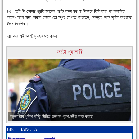
৪৫। তুমি কি তোমার প্রতিপালকের প্রতি লক্ষ্য কর না কিভাবে তিনি ছায়া সম্প্রসারিত
করেন? তিনি ইচ্ছা করিলে ইহাকে তো স্থির রাখিতে পারিতেন; অনন্তর আমি সূর্যকে করিয়াছি
ইহার নির্দেশক।
দয়া করে এই অংশটুকু হেফাজত করুন
ফটো গ্যালারি
চাঁদপুরের মানুষ তাদের পুরোটা দিয়ে আমাকে আপন করে নিয়েছে
নতুনবাজার পুলিশ ফাঁড়ি সীমিত জনবলে প্রশংসনীয় কাজ করছে
BBC - BANGLA