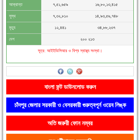
আক্রান্ত
৭,৫১,৬৫৯
১৬,৮০,১৩,৪১৫
সিগমা ওয়েল ইন্ডাস্ট্রির মেকানিক ও গ্রাহক সভা
সুস্থ
৭,৩২,৮১০
১৪,৯৩,৫৬,৭৪৮
মৃত্যু
১২,৪৪১
৩৪,৮৮,২৩৭
দেশ
২০০ ২১৩
সূত্র: আইইডিসিআর ও বিশ্ব স্বাস্থ্য সংস্থা।
'বাংলা সাহিত্যানুরাগীরা তাঁর অবদানকে চিরকাল স্মরণ করবে'
বাংলা ফন্ট ডাউনলোড করুন
চাঁদপুর জেলার সরকারী ও বেসরকারী গুরুত্বপূর্ন ওয়েব লিঙ্ক
অতি জরুরী ফোন নম্বর
দেশে রাস্তাঘাটসহ অনেক কিছুই হয়েছে, বাড়েনি কর্মসংস্থান