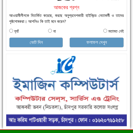
আজকের প্রশ্ন
আওয়ামীলীগকে বিতর্কিত করেছে, করছে অনুপ্রবেশকারী হাইব্রিড নেতাকর্মী ও তাদের
পৃষ্ঠপোষকরা। আপনিও কি তাই মনে করেন?
হ্যাঁ
না
মতামত নেই
এক সপ্তাহে শনাক্ত বেড়েছে ৫৫%, মৃত্যু ৪৬%
ভোট দিন
ফলাফল দেখুন
ফরিদগঞ্জে ড্রেন ও সড়ক নির্মাণে ধীরগতি জনদুর্ভোগ চরমে