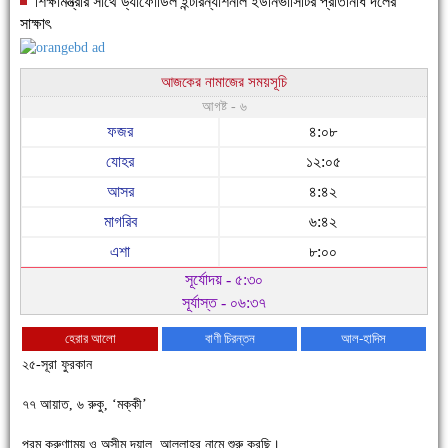
শিক্ষামন্ত্রীর সাথে ড্যাফোডিল ইন্টারন্যাশনাল ইউনিভার্সিটির প্রতিনিধি দলের
সাক্ষাৎ
আজকের নামাজের সময়সূচি
আগষ্ট - ৬
ফজর
৪:০৮
যোহর
১২:০৫
আসর
৪:৪২
মাগরিব
৬:৪২
এশা
৮:০০
সূর্যোদয় - ৫:৩০
সূর্যাস্ত - ০৬:৩৭
হেরার আলো
বাণী চিরন্তন
আল-হাদিস
২৫-সূরা ফুরকান
৭৭ আয়াত, ৬ রুকু, ‘মক্কী’
চাঁদপুরে উই-এর প্রথম নানা ধরনের পণ্যের সমারোহ
পরম করুণাাময় ও অসীম দয়ালু আল্লাহর নামে শুরু করছি।