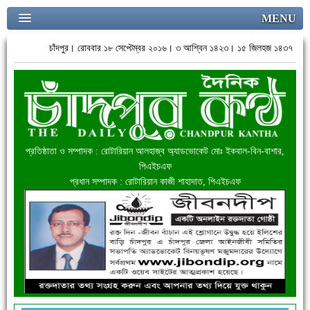
MENU
চাঁদপুর। রোববার ১৮ সেপ্টেম্বর ২০১৬। ৩ আশ্বিন ১৪২৩। ১৫ জিলহজ ১৪৩৭
প্রতিষ্ঠাতা ও সম্পাদক : রোটারিয়ান আলহাজ্ব অ্যাডভোকেট মোঃ ইকবাল-বিন-বাশার,
পিএইচএফ
প্রধান সম্পাদক : রোটারিয়ান কাজী শাহাদাত, পিএইচএফ