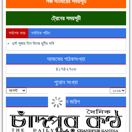
লঞ্চ স্টীমারের সময়সূচি
ট্রেনের সময়সূচী
সর্বশেষ খবর
সর্বাধিক পঠিত
দুর্গা পূজায় তিন দিনের ছুটির দাবি
ফরিদগঞ্জের ভূমিহীন ২০ পরিবার আজ নিজের পাকা ঘরে উঠছে
আজকের পাঠকসংখ্যা
৪১৭৪২৭০৮
পুরোন সংখ্যা
অনলাইন জরিপ
নতুনবাজার ফাঁড়ি পুলিশের অভিযানে ৪০ পিচ ইয়াবাসহ ১ জন গ্রেফতার