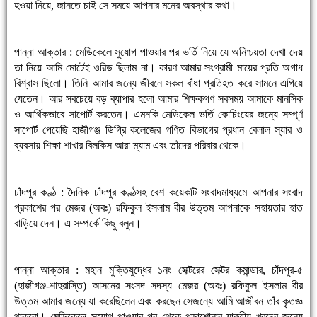
হওয়া নিয়ে, জানতে চাই সে সময়ে আপনার মনের অবস্থার কথা।
পান্না আক্তার : মেডিকেলে সুযোগ পাওয়ার পর ভর্তি নিয়ে যে অনিশ্চয়তা দেখা দেয়
তা নিয়ে আমি মোটেই ওরিড ছিলাম না। কারণ আমার সংগ্রামী মায়ের প্রতি অগাধ
বিশ্বাস ছিলো। তিনি আমার জন্যে জীবনে সকল বাঁধা প্রতিহত করে সামনে এগিয়ে
যেতেন। আর সবচেয়ে বড় ব্যাপার হলো আমার শিক্ষকগণ সবসময় আমাকে মানসিক
ও আর্থিকভাবে সাপোর্ট করতেন। এমনকি মেডিকেল ভর্তি কোচিংয়ের জন্যে সম্পূর্ণ
সাপোর্ট পেয়েছি হাজীগঞ্জ ডিগ্রি কলেজের গণিত বিভাগের প্রধান বেলাল স্যার ও
ব্যবসায় শিক্ষা শাখার বিলকিস আরা ম্যাম এবং তাঁদের পরিবার থেকে।
চাঁদপুর কণ্ঠ : দৈনিক চাঁদপুর কণ্ঠসহ বেশ কয়েকটি সংবাদমাধ্যমে আপনার সংবাদ
প্রকাশের পর মেজর (অবঃ) রফিকুল ইসলাম বীর উত্তম আপনাকে সহায়তার হাত
বাড়িয়ে দেন। এ সম্পর্কে কিছু বলুন।
পান্না আক্তার : মহান মুক্তিযুদ্ধের ১নং সেক্টরের সেক্টর কমান্ডার, চাঁদপুর-৫
(হাজীগঞ্জ-শাহরাস্তি) আসনের সংসদ সদস্য মেজর (অবঃ) রফিকুল ইসলাম বীর
উত্তম আমার জন্যে যা করেছিলেন এবং করছেন সেজন্যে আমি আজীবন তাঁর কৃতজ্ঞ
থাকবো। মেডিকেলে সুযোগ পাওয়ার পর থেকে পড়াশোনার যাবতীয় খরচের জন্যে