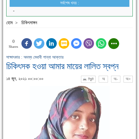
সর্বশেষ খবর :
-
হোম
চিকিৎসাঙ্গন
>
0
Shares
সাক্ষাৎকার : অদম্য মেধাবী পান্না আক্তার
চিকিৎসক হওয়া আমার মায়ের লালিত স্বপ্ন
১৪ জুন, ২০২১ ০০:০০:০০
অ
অ-
অ+
প্রিন্ট