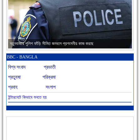
নতুনবাজার পুলিশ ফাঁড়ি সীমিত জনবলে প্রশংসনীয় কাজ করছে
BBC - BANGLA
বিশ্ব সংবাদ
প্রভাতী
প্রত্যুষা
পরিক্রমা
প্রবাহ
সংলাপ
ইন্টারনেটে কিভাবে শুনতে হয়
আজ বিশিষ্ট শিক্ষাবিদ এ.টি. আহমেদ হোসাইন রুশদীর ৪৬তম মৃত্যুবার্ষিকী