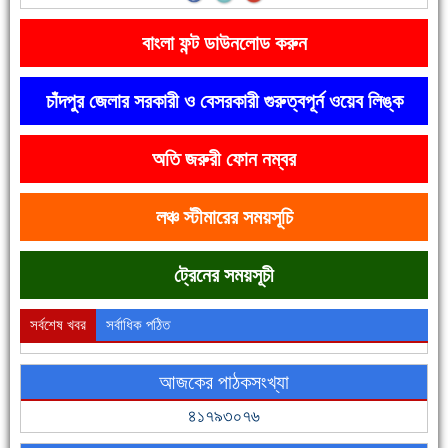
বাংলা ফন্ট ডাউনলোড করুন
চাঁদপুর জেলার সরকারী ও বেসরকারী গুরুত্বপূর্ন ওয়েব লিঙ্ক
অতি জরুরী ফোন নম্বর
দেশে রাস্তাঘাটসহ অনেক কিছুই হয়েছে, বাড়েনি কর্মসংস্থান
লঞ্চ স্টীমারের সময়সূচি
ট্রেনের সময়সূচী
সর্বশেষ খবর
সর্বাধিক পঠিত
আজকের পাঠকসংখ্যা
ফরিদগঞ্জের ভূমিহীন ২০ পরিবার আজ নিজের পাকা ঘরে উঠছে
৪১৭৯৩০৭৬