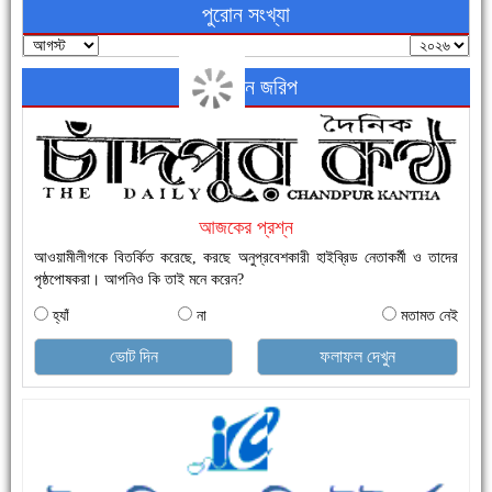
পুরোন সংখ্যা
অনলাইন জরিপ
নতুনবাজার ফাঁড়ি পুলিশের অভিযানে ৪০ পিচ ইয়াবাসহ ১ জন গ্রেফতার
আজকের প্রশ্ন
আওয়ামীলীগকে বিতর্কিত করেছে, করছে অনুপ্রবেশকারী হাইব্রিড নেতাকর্মী ও তাদের
পৃষ্ঠপোষকরা। আপনিও কি তাই মনে করেন?
হ্যাঁ
না
মতামত নেই
ভোট দিন
ফলাফল দেখুন
এক সপ্তাহে শনাক্ত বেড়েছে ৫৫%, মৃত্যু ৪৬%