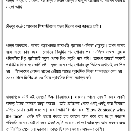
পান্না আক্তার : আলহামদুলিল্লাহ মহান আল্লাহ রাব্বুল আলামিনের অশেষ রহমতে
ভালো আছি।
চাঁদপুর কণ্ঠ : আপনার শিক্ষাজীবনের শুরুর দিকের কথা জানতে চাই।
পান্না আক্তার : আমার পড়াশোনার হাতেখড়ি গ্রামের গণশিক্ষা কেন্দ্রে। তখন আমার
বয়স সাড়ে চার বছর। সেখানে কিছুদিন পড়াশোনার পর এনজিও সংস্থা ব্র্যাক
পরিচালিত প্রি-প্রাইমারি স্কুল থেকে শিশু শ্রেণি পাস করি। তারপর রায়চোঁ সরকারি
প্রাথমিক বিদ্যালয়ে ভর্তি হই। মূলত আমার পড়াশোনার মূল ভিত্তি এখানেই স্থাপিত
হয়। শিক্ষকদের কোমল হাতের ছোঁয়ায় আমার প্রাথমিক শিক্ষা সফলভাবে শেষ হয়।
২০১১ সালে জিপিএ-৪.৫০ নিয়ে প্রাথমিক শিক্ষা সমাপ্ত করি।
মাধ্যমিকে ভর্তি হই বেলচোঁ উচ্চ বিদ্যালয়ে। সবসময় ভালো রেজাল্ট করার একটা
অদম্য ইচ্ছে আমাকে তাড়া করতো। তাই ছোটবেলা থেকে একটু একটু করে নিজেকে
এগিয়ে নেয়ার চেষ্টা করতাম। কারণ আমি বিশ্বাস করি, 'Slow & steady wins
the race'। কেউ যদি ভালো করতে চায় তাহলে হঠাৎ করে তার মধ্যে সবরকম
পরিবর্তন আনার চেষ্টা না করে একটা-দুটো করে ভালো গুণ আয়ত্তে আনা দরকার এবং
তা নিয়মিত মেনে চলা দরকার। তাহলেই সফল হওয়ার সম্ভবনা বেশি।