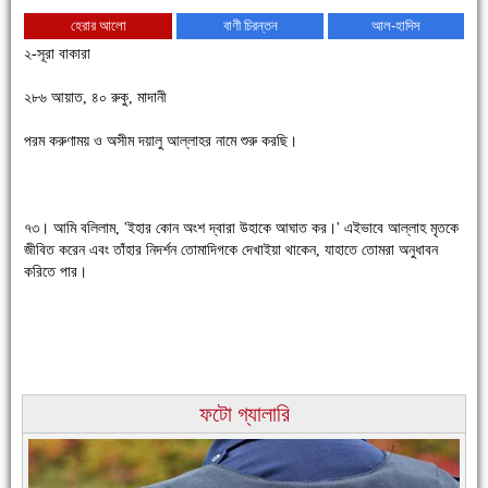
হেরার আলো
বাণী চিরন্তন
আল-হাদিস
২-সূরা বাকারা
২৮৬ আয়াত, ৪০ রুকু, মাদানী
পরম করুণাময় ও অসীম দয়ালু আল্লাহর নামে শুরু করছি।
চাঁদপুরে উই-এর প্রথম নানা ধরনের পণ্যের সমারোহ
৭৩। আমি বলিলাম, 'ইহার কোন অংশ দ্বারা উহাকে আঘাত কর।' এইভাবে আল্লাহ মৃতকে
জীবিত করেন এবং তাঁহার নিদর্শন তোমাদিগকে দেখাইয়া থাকেন, যাহাতে তোমরা অনুধাবন
করিতে পার।
ফটো গ্যালারি
চাঁদপুরের মানুষ তাদের পুরোটা দিয়ে আমাকে আপন করে নিয়েছে