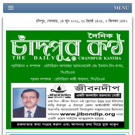
MENU
চাঁদপুর, সোমবার, ১৪ জুন ২০২১, ৩১ জ্যৈষ্ঠ ১৪২৮, ২ জিলকদ ১৪৪২
প্রতিষ্ঠাতা ও সম্পাদক : রোটারিয়ান আলহাজ্ব অ্যাডভোকেট মোঃ ইকবাল-বিন-বাশার,
পিএইচএফ
প্রধান সম্পাদক : রোটারিয়ান কাজী শাহাদাত, পিএইচএফ