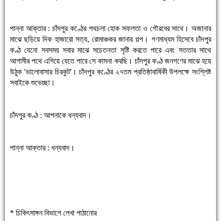
পান্না আক্তার : চাঁদপুর কণ্ঠের পথচলা হোক সফলতা ও গৌরবের সাথে। অজানার
মাঝে ছড়িয়ে দিক হাজারো সত্য, রোমাঞ্চকর জানার গল্প। গণমাধ্যম হিসেবে চাঁদপুর
কণ্ঠ যেনো সবসময় সবার মাঝে সচেতনতা সৃষ্টি করতে পারে এবং সততার সাথে
আগামীর পথে এগিয়ে যেতে পারে সে কামনা করছি। চাঁদপুর কণ্ঠ জনগণের মাঝে হয়ে
উঠুক 'ভালোবাসার চিরকুট'। চাঁদপুর কণ্ঠের ২৭তম প্রতিষ্ঠাবার্ষিকী উপলক্ষে সংশ্লিষ্ট
সবাইকে শুভেচ্ছা।
চাঁদপুর কণ্ঠ : আপনাকে ধন্যবাদ।
পান্না আক্তার : ধন্যবাদ।
* চিকিৎসাঙ্গন বিভাগে লেখা পাঠানোর