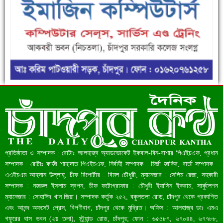
ফরিদগঞ্জে ড্রেন ও সড়ক নির্মাণে ধীরগতি জনদুর্ভোগ চরমে
রেকর্ড ৪৫.৪৬ বিলিয়ন ডলারের রিজার্ভ
প্রতিষ্ঠাতা ও সম্পাদক : রোটাঃ আলহাজ্ব অ্যাডভোকেট ইকবাল-বিন-বাশার পিএইচএফ, প্রধান
সম্পাদক : রোটাঃ কাজী শাহাদাত পিএইচএফ, নির্বাহী সম্পাদক : মির্জা জাকির, বার্তা সম্পাদক :
এএইচএম আহসান উল্লাহ্, চীফ রিপোর্টার : বিমল চৌধুরী, ম্যানেজার : সেলিম রেজা, সহকারী
সম্পাদক : নজরুল ইসলাম স্বপন, চীফ ফটোগ্রাফার : চৌধুরী ইয়াসিন ইকরাম, সার্কুলেশন
ম্যানেজার : সোহাঈদ খান জিয়া। সম্পাদক কর্তৃক ২৫২, বকুলতলা রোড, চাঁদপুর থেকে প্রকাশিত
এবং আনন্দ অফসেট প্রেস, বিপণীবাগ, চাঁদপুর থেকে মুদ্রিত। অফিস : আলহাজ্ব ডাঃ এমএ
গফুরের বাস ভবন (২য় তলা), স্ট্র্যান্ড রোড, চাঁদপুর; ফোন : ৬৫৫৮৭, ৬৭০৪৪, ৬৭৭৮৮,