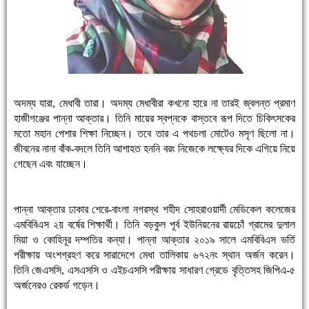
অদম্য যারা, মেধাবী তারা। অদম্য মেধাবীরা কখনো হারে না তারই জ্বলন্ত প্রমাণ
হাজীগঞ্জের পান্না আক্তার। তিনি মায়ের স্বপ্নকে বাস্তবে রূপ দিতে চিকিৎসকের
মতো মহান পেশার শিক্ষা নিচ্ছেন। তবে তার এ পথচলা মোটেও মসৃণ ছিলো না।
জীবনের নানা বাঁক-বদলে তিনি আশাহত হননি বরং নিজেকে লক্ষ্যের দিকে এগিয়ে নিয়ে
গেছেন এবং যাচ্ছেন।
পান্না আক্তার ঢাকার শেরে-বাংলা নগরস্থ শহীদ সোহরাওয়ার্দী মেডিকেল কলেজের
এমবিবিএস ২য় বর্ষের শিক্ষার্থী। তিনি বড়কুল পূর্ব ইউনিয়নের রায়চোঁ গ্রামের দুলাল
মিয়া ও কোহিনূর দম্পতির কন্যা। পান্না আক্তার ২০১৯ সালে এমবিবিএস ভর্তি
পরীক্ষায় অংশগ্রহণ করে সারাদেশে মেধা তালিকায় ৬৭২নং স্থান অর্জন করেন।
তিনি জেএসসি, এসএসসি ও এইচএসসি পরীক্ষায় সাধারণ গ্রেডে বৃত্তিসহ জিপিএ-৫
অর্জনেরও রেকর্ড গড়েন।