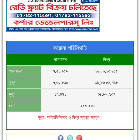
পুলিশ সদস্যদের জন্যে এসপির মৌসুমি ফল উপহার
করোনা পরিস্থিতি
বাংলাদেশ
বিশ্ব
আক্রান্ত
৭,৫১,৬৫৯
১৬,৮০,১৩,৪১৫
সিগমা ওয়েল ইন্ডাস্ট্রির মেকানিক ও গ্রাহক সভা
সুস্থ
৭,৩২,৮১০
১৪,৯৩,৫৬,৭৪৮
মৃত্যু
১২,৪৪১
৩৪,৮৮,২৩৭
দেশ
২০০ ২১৩
সূত্র: আইইডিসিআর ও বিশ্ব স্বাস্থ্য সংস্থা।
'বাংলা সাহিত্যানুরাগীরা তাঁর অবদানকে চিরকাল স্মরণ করবে'