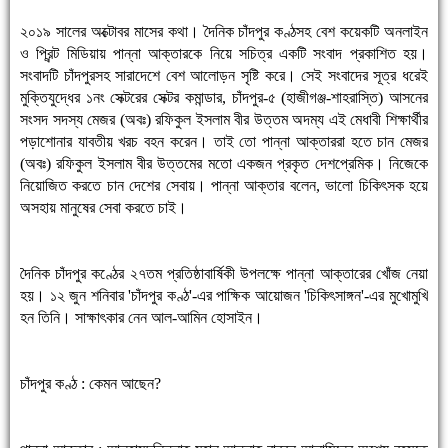
২০১৯ সালের অক্টোবর মাসের কথা। দৈনিক চাঁদপুর কণ্ঠসহ বেশ কয়েকটি অনলাইন
ও প্রিন্ট মিডিয়ায় পান্না আক্তারকে নিয়ে সচিত্র একটি সংবাদ প্রকাশিত হয়।
সংবাদটি চাঁদপুরসহ সারাদেশে বেশ আলোড়ন সৃষ্টি করে। সেই সংবাদের সূত্র ধরেই
মুক্তিযুদ্ধের ১নং সেক্টরের সেক্টর কমান্ডার, চাঁদপুর-৫ (হাজীগঞ্জ-শাহরাস্তি) আসনের
সংসদ সদস্য মেজর (অবঃ) রফিকুল ইসলাম বীর উত্তম অদম্য এই মেধাবী শিক্ষার্থীর
পড়াশোনার যাবতীয় খরচ বহন করেন। তাই তো পান্না আক্তাররা হতে চান মেজর
(অবঃ) রফিকুল ইসলাম বীর উত্তমের মতো একজন প্রকৃত দেশপ্রেমিক। নিজেকে
নিয়োজিত করতে চান দেশের সেবায়। পান্না আক্তার বলেন, ভালো চিকিৎসক হয়ে
অসহায় মানুষের সেবা করতে চাই।
দৈনিক চাঁদপুর কণ্ঠের ২৭তম প্রতিষ্ঠাবার্ষিকী উপলক্ষে পান্না আক্তারের খোঁজ নেয়া
হয়। ১২ জুন শনিবার 'চাঁদপুর কণ্ঠ'-এর পাক্ষিক আয়োজন 'চিকিৎসাঙ্গন'-এর মুখোমুখি
হন তিনি। সাক্ষাৎকার নেন আল-আমিন হোসাইন।
চাঁদপুর কণ্ঠ : কেমন আছেন?