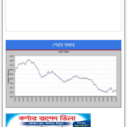
৪৮ দিনে সর্বোচ্চ মৃত্যু
শেয়ার বাজার
এক সপ্তাহে শনাক্ত বেড়েছে ৫৫%, মৃত্যু ৪৬%