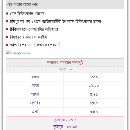
এই পাতার আরো খবর -
কেন চিকিৎসাঙ্গন পড়বেন
চাঁদপুর কণ্ঠের ২৭তম প্রতিষ্ঠাবার্ষিকী উপলক্ষে চিকিৎসকের ভাবনা
চিকিৎসাঙ্গনে লেখালেখির অভিজ্ঞতা
বিষণ্নতার কারণ ও করণীয়
আপনার প্রশ্ন, চিকিৎসকের পরামর্শ
আজকের নামাজের সময়সূচি
আগষ্ট - ৮
ফজর
৪:০৯
যোহর
১২:০৫
আসর
৪:৪১
মাগরিব
৬:৪০
এশা
৭:৫৯
সূর্যোদয় - ৫:৩১
সূর্যাস্ত - ০৬:৩৫