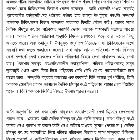
একজন পাঠক বিস্তারিত জানিয়ে উপযুক্ত পদ্ধতি গ্রহণে প্রয়োজনীয় সহযোগিতা ও
পরামর্শ চেয়ে চিকিৎসাঙ্গন বিভাগে মেইল করেছেন। আমি মেইলটি পাওয়া মাত্রই
প্রয়োজনীয় কাউন্সেলিংসহ পাঠকের বর্ণনায় তার জন্যে উপযুক্ত পদ্ধতি সম্পর্কে
পাঠককে চিকিৎসাঙ্গন বিভাগ সম্পাদক মারফতে ফিরতি মেইল করি। আমার সাথে
দৈনিক চাঁদপুর কণ্ঠের পাঠকদের সরাসরি দেখায় অনেক পাঠকেরই মতামত পাওয়া
যায়। আমার পরিবার পরিকল্পনা পদ্ধতি বিষয়ক লেখাগুলো পড়ে তারা অনেক কিছু
জানতে পারেন এবং তদানুযায়ী উপযুক্ত পদ্ধতিও নিয়েছেন, যা চিকিৎসকের সাথে
সরাসরি কথা বলতে লজ্জাবোধ করেন। তারা আরও জানান, পত্রিকায় পাতায় বিভিন্ন
রোগ সম্পর্কে লেখা দেখলেও পরিবার পরিকল্পনা বিষয়ে লেখা সাধারণত কমই দেখা
যায়। কৈশোর স্বাস্থ্য, বয়ঃসন্ধিকালীন স্বাস্থ্যশিক্ষা, পরিবার পরিকল্পনাসহ মানুষ
লুকোচুরি খেলে এমন বিষয় নিয়ে পত্রিকায় বেশি বেশি লেখার প্রয়োজনীয়তা মনে
করেন তারা। সম্প্রতি বাবুরহাট বাজারের এক ব্যবসায়ী যিনি আমার পূর্ব পরিচিত, তিনি
আমাকে মোবাইল ফোনে জানালেন দৈনিক চাঁদপুর কণ্ঠ পত্রিকায় আমার লেখা নিয়মিত
পড়েন। তিনি আমাকে নিয়মিত লিখতে উৎসাহ প্রদান করেন।
আমি অনুপ্রাণিত হই যখন দেখি মানুষজন সময়োপযোগী লেখা হিসেবে লেখাগুলো
গ্রহণ করে। এজন্যে আমি দৈনিক চাঁদপুর কণ্ঠের প্রতি কৃতজ্ঞ। কারণ চাঁদপুর কণ্ঠ
আমার লেখা প্রকাশ না করলে আমি লেখা চালিয়ে যাওয়ার সুযোগ পেতাম না। দৈনিক
চাঁদপুর কণ্ঠের সহযোগিতা নিয়ে পরিবার পরিকল্পনা বিভাগের সাথে সম্পৃক্ত চিকিৎসা
বিষয়ে পরামর্শ ও কাউন্সেলিংমূলক লেখা পাঠকের সামনে নিয়মিত তুলে ধরার চেষ্টা