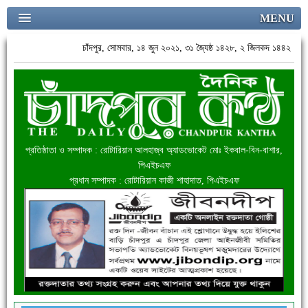
MENU
চাঁদপুর, সোমবার, ১৪ জুন ২০২১, ৩১ জ্যৈষ্ঠ ১৪২৮, ২ জিলকদ ১৪৪২
প্রতিষ্ঠাতা ও সম্পাদক : রোটারিয়ান আলহাজ্ব অ্যাডভোকেট মোঃ ইকবাল-বিন-বাশার,
পিএইচএফ
প্রধান সম্পাদক : রোটারিয়ান কাজী শাহাদাত, পিএইচএফ