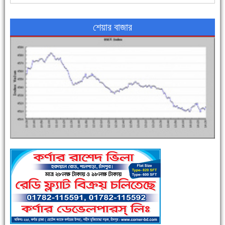
শেয়ার বাজার
এক সপ্তাহে শনাক্ত বেড়েছে ৫৫%, মৃত্যু ৪৬%
পুলিশ সদস্যদের জন্যে এসপির মৌসুমি ফল উপহার