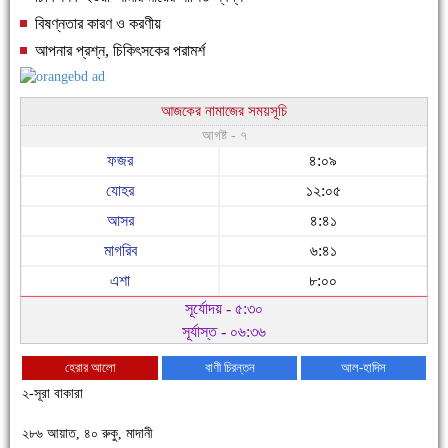
বিষণ্নতার কারণ ও করণীয়
আপনার প্রশ্ন, চিকিৎসকের পরামর্শ
আজকের নামাজের সময়সূচি
আগষ্ট - ৭
ফজর
৪:০৯
যোহর
১২:০৫
আসর
৪:৪১
মাগরিব
৬:৪১
এশা
৮:০০
সূর্যোদয় - ৫:৩০
সূর্যাস্ত - ০৬:৩৬
হেরার আলো
বাণী চিরন্তন
আল-হাদিস
২-সূরা বাকারা
২৮৬ আয়াত, ৪০ রুকু, মাদানী