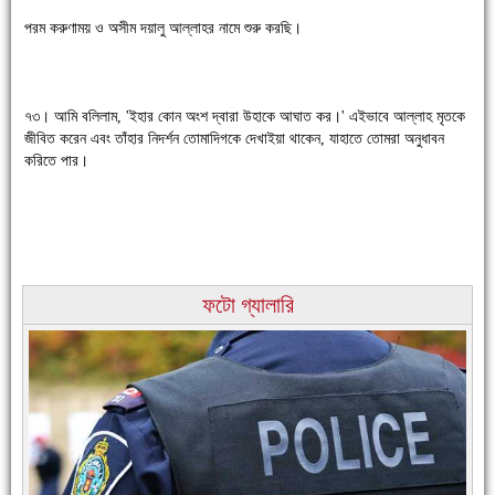
পরম করুণাময় ও অসীম দয়ালু আল্লাহর নামে শুরু করছি।
চাঁদপুরে উই-এর প্রথম নানা ধরনের পণ্যের সমারোহ
৭৩। আমি বলিলাম, 'ইহার কোন অংশ দ্বারা উহাকে আঘাত কর।' এইভাবে আল্লাহ মৃতকে
জীবিত করেন এবং তাঁহার নিদর্শন তোমাদিগকে দেখাইয়া থাকেন, যাহাতে তোমরা অনুধাবন
করিতে পার।
ফটো গ্যালারি
চাঁদপুরের মানুষ তাদের পুরোটা দিয়ে আমাকে আপন করে নিয়েছে