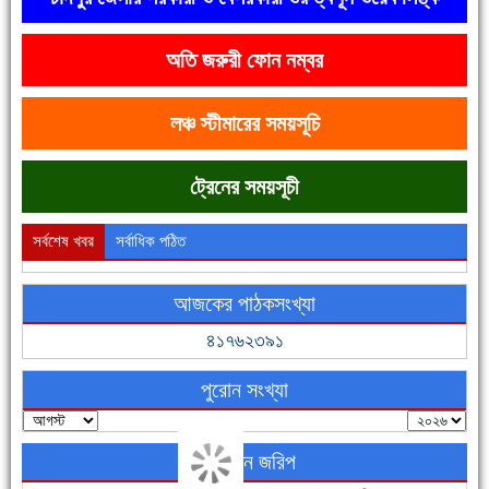
অতি জরুরী ফোন নম্বর
দেশে রাস্তাঘাটসহ অনেক কিছুই হয়েছে, বাড়েনি কর্মসংস্থান
লঞ্চ স্টীমারের সময়সূচি
ট্রেনের সময়সূচী
সর্বশেষ খবর
সর্বাধিক পঠিত
আজকের পাঠকসংখ্যা
ফরিদগঞ্জের ভূমিহীন ২০ পরিবার আজ নিজের পাকা ঘরে উঠছে
৪১৭৬২৩৯১
পুরোন সংখ্যা
অনলাইন জরিপ