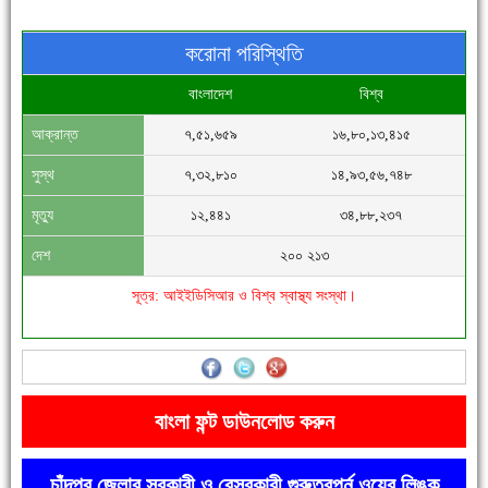
করোনা পরিস্থিতি
বাংলাদেশ
বিশ্ব
আক্রান্ত
৭,৫১,৬৫৯
১৬,৮০,১৩,৪১৫
সিগমা ওয়েল ইন্ডাস্ট্রির মেকানিক ও গ্রাহক সভা
সুস্থ
৭,৩২,৮১০
১৪,৯৩,৫৬,৭৪৮
মৃত্যু
১২,৪৪১
৩৪,৮৮,২৩৭
দেশ
২০০ ২১৩
সূত্র: আইইডিসিআর ও বিশ্ব স্বাস্থ্য সংস্থা।
'বাংলা সাহিত্যানুরাগীরা তাঁর অবদানকে চিরকাল স্মরণ করবে'
বাংলা ফন্ট ডাউনলোড করুন
চাঁদপুর জেলার সরকারী ও বেসরকারী গুরুত্বপূর্ন ওয়েব লিঙ্ক