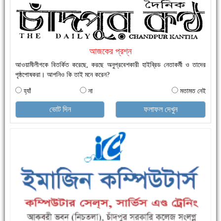
নতুনবাজার ফাঁড়ি পুলিশের অভিযানে ৪০ পিচ ইয়াবাসহ ১ জন গ্রেফতার
আজকের প্রশ্ন
আওয়ামীলীগকে বিতর্কিত করেছে, করছে অনুপ্রবেশকারী হাইব্রিড নেতাকর্মী ও তাদের
পৃষ্ঠপোষকরা। আপনিও কি তাই মনে করেন?
হ্যাঁ
না
মতামত নেই
ভোট দিন
ফলাফল দেখুন
এক সপ্তাহে শনাক্ত বেড়েছে ৫৫%, মৃত্যু ৪৬%
ফরিদগঞ্জে ড্রেন ও সড়ক নির্মাণে ধীরগতি জনদুর্ভোগ চরমে