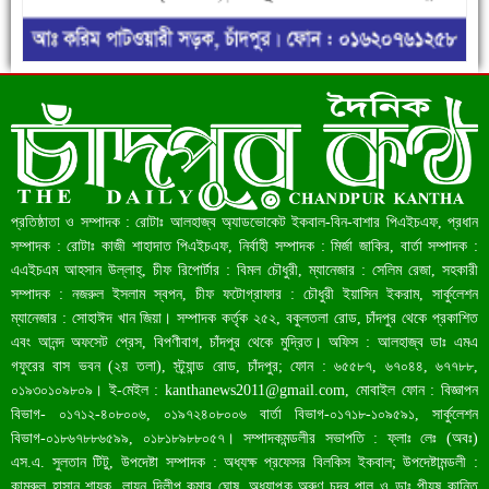
রেকর্ড ৪৫.৪৬ বিলিয়ন ডলারের রিজার্ভ
প্রতিষ্ঠাতা ও সম্পাদক : রোটাঃ আলহাজ্ব অ্যাডভোকেট ইকবাল-বিন-বাশার পিএইচএফ, প্রধান
সম্পাদক : রোটাঃ কাজী শাহাদাত পিএইচএফ, নির্বাহী সম্পাদক : মির্জা জাকির, বার্তা সম্পাদক :
এএইচএম আহসান উল্লাহ্, চীফ রিপোর্টার : বিমল চৌধুরী, ম্যানেজার : সেলিম রেজা, সহকারী
সম্পাদক : নজরুল ইসলাম স্বপন, চীফ ফটোগ্রাফার : চৌধুরী ইয়াসিন ইকরাম, সার্কুলেশন
ম্যানেজার : সোহাঈদ খান জিয়া। সম্পাদক কর্তৃক ২৫২, বকুলতলা রোড, চাঁদপুর থেকে প্রকাশিত
এবং আনন্দ অফসেট প্রেস, বিপণীবাগ, চাঁদপুর থেকে মুদ্রিত। অফিস : আলহাজ্ব ডাঃ এমএ
গফুরের বাস ভবন (২য় তলা), স্ট্র্যান্ড রোড, চাঁদপুর; ফোন : ৬৫৫৮৭, ৬৭০৪৪, ৬৭৭৮৮,
০১৯৩০১০৯৮০৯। ই-মেইল :
kanthanews2011@gmail.com
, মোবাইল ফোন : বিজ্ঞাপন
বিভাগ- ০১৭১২-৪০৮০০৬, ০১৯৭২৪০৮০০৬ বার্তা বিভাগ-০১৭১৮-১০৯৫৯১, সার্কুলেশন
বাংলাদেশ আজ মধ্যম আয়ের দেশে উন্নীত হওয়ার পথে
বিভাগ-০১৮৬৭৮৮৬৫৯৯, ০১৮১৮৯৮৮০৫৭। সম্পাদকমন্ডলীর সভাপতি : ফ্লাঃ লেঃ (অবঃ)
এস.এ. সুলতান টিটু, উপদেষ্টা সম্পাদক : অধ্যক্ষ প্রফেসর বিলকিস ইকবাল; উপদেষ্টামন্ডলী :
কামরুল হাসান শায়ক, লায়ন দিলীপ কুমার ঘোষ, অধ্যাপক অরুণ চন্দ্র পাল ও ডাঃ পীযূষ কান্তি