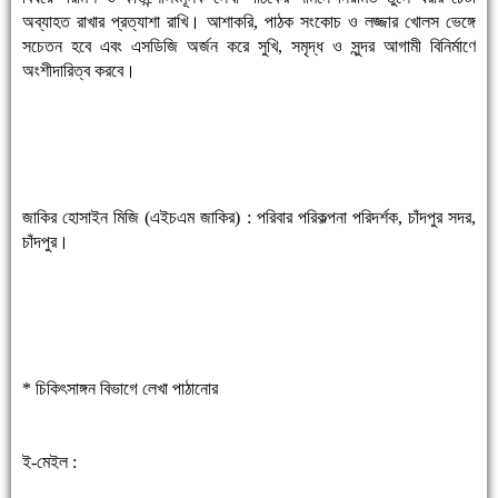
অব্যাহত রাখার প্রত্যাশা রাখি। আশাকরি, পাঠক সংকোচ ও লজ্জার খোলস ভেঙ্গে
সচেতন হবে এবং এসডিজি অর্জন করে সুখি, সমৃদ্ধ ও সুন্দর আগামী বিনির্মাণে
অংশীদারিত্ব করবে।
জাকির হোসাইন মিজি (এইচএম জাকির) : পরিবার পরিকল্পনা পরিদর্শক, চাঁদপুর সদর,
চাঁদপুর।
* চিকিৎসাঙ্গন বিভাগে লেখা পাঠানোর
ই-মেইল :