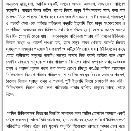
অন্যতম দারিদ্র্যতা, আর্থিক সঙ্কট, সময়ের অভাব, অলসতা, লজ্জাবোধ, পরিবেশ
ইত্যাদি। সাধারণ কিংবা জটিল রোগের বিষয়ে মানুষ চিকিৎসকদের সাথে কথা বলে
চিকিৎসা নিতে পারলেও বিশেষ করে বয়ঃসন্ধিকালীন সমস্যা, নারীর সমস্যা, প্রসব-পূর্ব
ও পরবর্তী সেবা এবং পরিবার পরিকল্পনা পদ্ধতি ইত্যাদি নিয়ে মানুষ সংকোচবোধ ও
গোপনীয়তা অবলম্বন করে চিকিৎসাসেবা থেকে বঞ্চিত হয়। ফলে এ সমস্ত সমস্যা
দিন দিন গোপনই থেকে যায়। এমতাবস্থায় পত্রিকায় পাতায় যদি এসবের চিকিৎসা-
বিষয়ক তথ্য ও পরামর্শ পাওয়া যায়, তবে মানুষ কারণ খোঁজার আগেই নিজের
স্বাস্থ্যগত সমস্যার প্রয়োজনীয় পরামর্শ ও কাউন্সেলিং পেয়ে যায়। চিকিৎসকের কাছে
যেতে অনীহাসহ মানুষের নানাবিধ সমস্যা লাঘবে নিজ কর্মের অর্জিত জ্ঞান থেকে
লেখনীর মাধ্যমে মানুষকে পরিবার পরিকল্পনা বিভাগের সাথে সম্পৃক্ত স্বাস্থ্য-বিষয়ক
তথ্য ও পরামর্শ প্রদান করার কথা মাথায় রেখেই চাঁদপুর কণ্ঠের পাক্ষিক আয়োজন
'চিকিৎসাঙ্গন' বিভাগে পরিবার পরিকল্পনা, মা ও শিশু স্বাস্থ্য বিষয়ক তথ্য ও পরামর্শ,
কৈশোর বিষয়ক স্বাস্থ্য তথ্য ও পরামর্শ, পুষ্টি ইত্যাদি বিষয়ে লেখালেখি শুরু করি।
'চিকিৎসাঙ্গন' বিভাগ সেই লেখা পত্রিকার পাতায় ছাপিয়ে মানুষের কাছে পৌছে
দিচ্ছে।
একদিন 'চিকিৎসাঙ্গন' বিভাগের বিভাগীয় সম্পাদক আল-আমিন হোসাইন আমাকে একটি
মেইল করলেন। তাতে তিনি জানালেন, ২৮ সেপ্টেম্বর ২০২০ তারিখে 'চিকিৎসাঙ্গনে'
'পরিকল্পিত পরিবার গঠনে চাই যুতসই পদ্ধতি' শিরোনামে ছাপানো আমার লেখা পড়ে