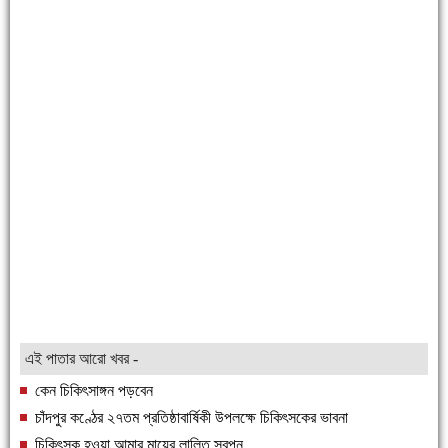
এই পাতার আরো খবর -
কেন চিকিৎসাঙ্গন পড়বেন
চাঁদপুর কণ্ঠের ২৭তম প্রতিষ্ঠাবার্ষিকী উপলক্ষে চিকিৎসকের ভাবনা
চিকিৎসক হওয়া আমার মায়ের লালিত স্বপ্ন