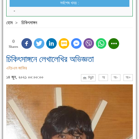
সর্বশেষ খবর :
-
হোম
চিকিৎসাঙ্গন
>
0
Shares
চিকিৎসাঙ্গনে লেখালেখির অভিজ্ঞতা
এইচএম জাকির
১৪ জুন, ২০২১ ০০:০০:০০
অ
অ-
অ+
প্রিন্ট