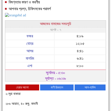
বিষণ্নতার কারণ ও করণীয়
আপনার প্রশ্ন, চিকিৎসকের পরামর্শ
আজকের নামাজের সময়সূচি
আগষ্ট - ৭
ফজর
৪:০৯
যোহর
১২:০৫
আসর
৪:৪১
মাগরিব
৬:৪১
এশা
৮:০০
সূর্যোদয় - ৫:৩০
সূর্যাস্ত - ০৬:৩৬
হেরার আলো
বাণী চিরন্তন
আল-হাদিস
২-সূরা বাকারা
২৮৬ আয়াত, ৪০ রুকু, মাদানী