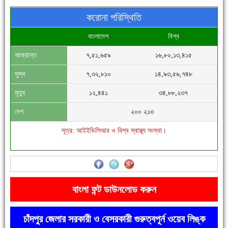
করোনা পরিস্থিতি
বাংলাদেশ
বিশ্ব
আক্রান্ত
৭,৫১,৬৫৯
১৬,৮০,১৩,৪১৫
সিগমা ওয়েল ইন্ডাস্ট্রির মেকানিক ও গ্রাহক সভা
সুস্থ
৭,৩২,৮১০
১৪,৯৩,৫৬,৭৪৮
মৃত্যু
১২,৪৪১
৩৪,৮৮,২৩৭
দেশ
২০০ ২১৩
সূত্র: আইইডিসিআর ও বিশ্ব স্বাস্থ্য সংস্থা।
'বাংলা সাহিত্যানুরাগীরা তাঁর অবদানকে চিরকাল স্মরণ করবে'
বাংলা ফন্ট ডাউনলোড করুন
চাঁদপুর জেলার সরকারী ও বেসরকারী গুরুত্বপূর্ন ওয়েব লিঙ্ক