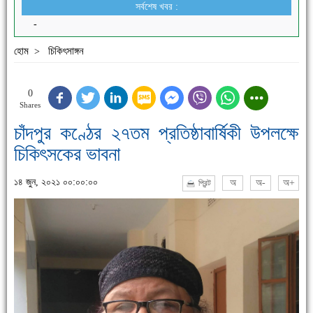
সর্বশেষ খবর :
-
হোম
চিকিৎসাঙ্গন
>
0
Shares
চাঁদপুর কণ্ঠের ২৭তম প্রতিষ্ঠাবার্ষিকী উপলক্ষে
চিকিৎসকের ভাবনা
১৪ জুন, ২০২১ ০০:০০:০০
অ
অ-
অ+
প্রিন্ট