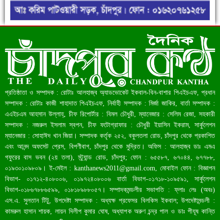
রেকর্ড ৪৫.৪৬ বিলিয়ন ডলারের রিজার্ভ
প্রতিষ্ঠাতা ও সম্পাদক : রোটাঃ আলহাজ্ব অ্যাডভোকেট ইকবাল-বিন-বাশার পিএইচএফ, প্রধান
সম্পাদক : রোটাঃ কাজী শাহাদাত পিএইচএফ, নির্বাহী সম্পাদক : মির্জা জাকির, বার্তা সম্পাদক :
এএইচএম আহসান উল্লাহ্, চীফ রিপোর্টার : বিমল চৌধুরী, ম্যানেজার : সেলিম রেজা, সহকারী
সম্পাদক : নজরুল ইসলাম স্বপন, চীফ ফটোগ্রাফার : চৌধুরী ইয়াসিন ইকরাম, সার্কুলেশন
ম্যানেজার : সোহাঈদ খান জিয়া। সম্পাদক কর্তৃক ২৫২, বকুলতলা রোড, চাঁদপুর থেকে প্রকাশিত
এবং আনন্দ অফসেট প্রেস, বিপণীবাগ, চাঁদপুর থেকে মুদ্রিত। অফিস : আলহাজ্ব ডাঃ এমএ
গফুরের বাস ভবন (২য় তলা), স্ট্র্যান্ড রোড, চাঁদপুর; ফোন : ৬৫৫৮৭, ৬৭০৪৪, ৬৭৭৮৮,
০১৯৩০১০৯৮০৯। ই-মেইল :
kanthanews2011@gmail.com
, মোবাইল ফোন : বিজ্ঞাপন
বিভাগ- ০১৭১২-৪০৮০০৬, ০১৯৭২৪০৮০০৬ বার্তা বিভাগ-০১৭১৮-১০৯৫৯১, সার্কুলেশন
বাংলাদেশ আজ মধ্যম আয়ের দেশে উন্নীত হওয়ার পথে
বিভাগ-০১৮৬৭৮৮৬৫৯৯, ০১৮১৮৯৮৮০৫৭। সম্পাদকমন্ডলীর সভাপতি : ফ্লাঃ লেঃ (অবঃ)
এস.এ. সুলতান টিটু, উপদেষ্টা সম্পাদক : অধ্যক্ষ প্রফেসর বিলকিস ইকবাল; উপদেষ্টামন্ডলী :
কামরুল হাসান শায়ক, লায়ন দিলীপ কুমার ঘোষ, অধ্যাপক অরুণ চন্দ্র পাল ও ডাঃ পীযূষ কান্তি