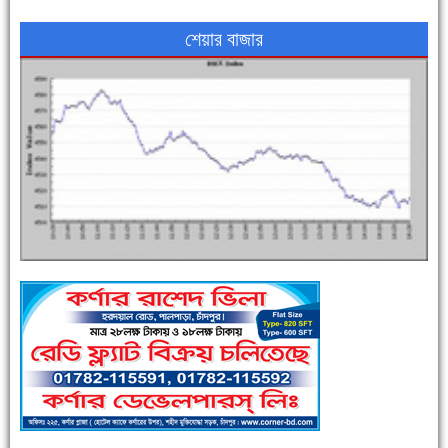
শেয়ার বাজার
এক সপ্তাহে শনাক্ত বেড়েছে ৫৫%, মৃত্যু ৪৬%
পুলিশ সদস্যদের জন্যে এসপির মৌসুমি ফল উপহার