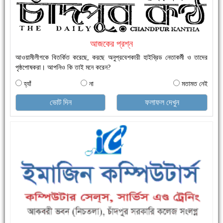
নতুনবাজার ফাঁড়ি পুলিশের অভিযানে ৪০ পিচ ইয়াবাসহ ১ জন গ্রেফতার
আজকের প্রশ্ন
আওয়ামীলীগকে বিতর্কিত করেছে, করছে অনুপ্রবেশকারী হাইব্রিড নেতাকর্মী ও তাদের
পৃষ্ঠপোষকরা। আপনিও কি তাই মনে করেন?
হ্যাঁ
না
মতামত নেই
ভোট দিন
ফলাফল দেখুন
এক সপ্তাহে শনাক্ত বেড়েছে ৫৫%, মৃত্যু ৪৬%
ফরিদগঞ্জে ড্রেন ও সড়ক নির্মাণে ধীরগতি জনদুর্ভোগ চরমে