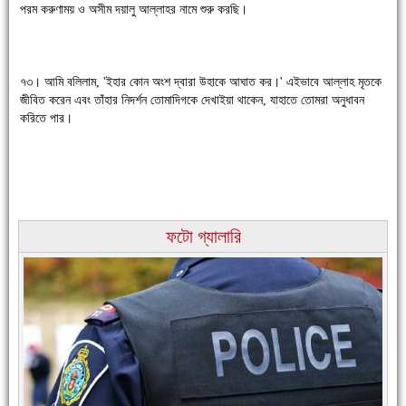
পরম করুণাময় ও অসীম দয়ালু আল্লাহর নামে শুরু করছি।
চাঁদপুরে উই-এর প্রথম নানা ধরনের পণ্যের সমারোহ
৭৩। আমি বলিলাম, 'ইহার কোন অংশ দ্বারা উহাকে আঘাত কর।' এইভাবে আল্লাহ মৃতকে
জীবিত করেন এবং তাঁহার নিদর্শন তোমাদিগকে দেখাইয়া থাকেন, যাহাতে তোমরা অনুধাবন
করিতে পার।
ফটো গ্যালারি
চাঁদপুরের মানুষ তাদের পুরোটা দিয়ে আমাকে আপন করে নিয়েছে