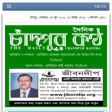
MENU
চাঁদপুর, সোমবার, ১৪ জুন ২০২১, ৩১ জ্যৈষ্ঠ ১৪২৮, ২ জিলকদ ১৪৪২
প্রতিষ্ঠাতা ও সম্পাদক : রোটারিয়ান আলহাজ্ব অ্যাডভোকেট মোঃ ইকবাল-বিন-বাশার,
পিএইচএফ
প্রধান সম্পাদক : রোটারিয়ান কাজী শাহাদাত, পিএইচএফ