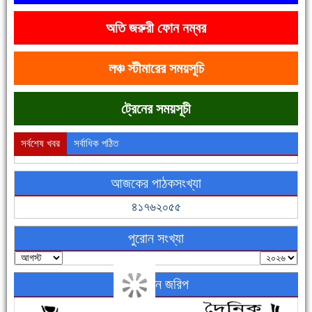
অতি জরুরী ফোন নম্বর
দেশে রাস্তাঘাটসহ অনেক কিছুই হয়েছে, বাড়েনি কর্মসংস্থান
লঞ্চ স্টীমারের সময়সূচি
ট্রেনের সময়সূচী
সর্বশেষ খবর
সর্বাধিক পঠিত
আজকের পাঠকসংখ্যা
ফরিদগঞ্জের ভূমিহীন ২০ পরিবার আজ নিজের পাকা ঘরে উঠছে
৪১৭৬২০৫৫
পুরোন সংখ্যা
অনলাইন জরিপ