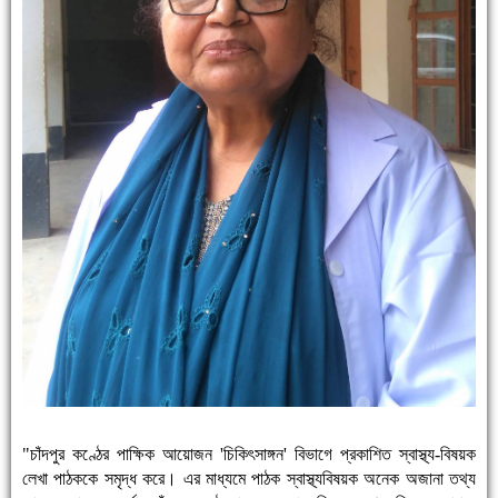
"চাঁদপুর কণ্ঠের পাক্ষিক আয়োজন 'চিকিৎসাঙ্গন' বিভাগে প্রকাশিত স্বাস্থ্য-বিষয়ক
লেখা পাঠককে সমৃদ্ধ করে। এর মাধ্যমে পাঠক স্বাস্থ্যবিষয়ক অনেক অজানা তথ্য