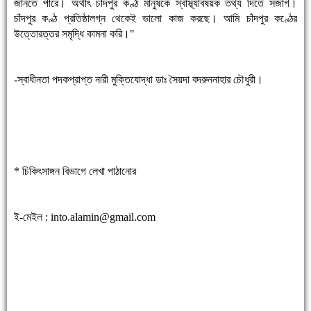
জানতে পারে। অর্থাৎ চাঁদপুর কণ্ঠ মানুষকে স্বাস্থ্যবিষয়ক তথ্য দিতে সজাগ।
চাঁদপুর কণ্ঠ প্রতিষ্ঠালগ্ন থেকেই ভালো কাজ করছে। আমি চাঁদপুর কণ্ঠের
উত্তোরত্তর সমৃদ্ধি কামনা করি।"
-স্বাধীনতা পদকপ্রাপ্ত নারী মুক্তিযোদ্ধা ডাঃ সৈয়দা বদরুননাহার চৌধুরী।
* চিকিৎসাঙ্গন বিভাগে লেখা পাঠানোর
ই-মেইল :
into.alamin@gmail.com