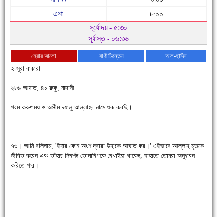
এশা
৮:০০
সূর্যোদয় - ৫:৩০
সূর্যাস্ত - ০৬:৩৬
হেরার আলো
বাণী চিরন্তন
আল-হাদিস
২-সূরা বাকারা
২৮৬ আয়াত, ৪০ রুকু, মাদানী
পরম করুণাময় ও অসীম দয়ালু আল্লাহর নামে শুরু করছি।
চাঁদপুরে উই-এর প্রথম নানা ধরনের পণ্যের সমারোহ
৭৩। আমি বলিলাম, 'ইহার কোন অংশ দ্বারা উহাকে আঘাত কর।' এইভাবে আল্লাহ মৃতকে
জীবিত করেন এবং তাঁহার নিদর্শন তোমাদিগকে দেখাইয়া থাকেন, যাহাতে তোমরা অনুধাবন
করিতে পার।