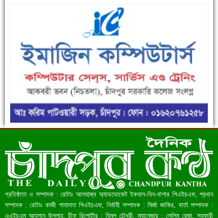
ফরিদগঞ্জে ড্রেন ও সড়ক নির্মাণে ধীরগতি জনদুর্ভোগ চরমে
রেকর্ড ৪৫.৪৬ বিলিয়ন ডলারের রিজার্ভ
প্রতিষ্ঠাতা ও সম্পাদক : রোটাঃ আলহাজ্ব অ্যাডভোকেট ইকবাল-বিন-বাশার পিএইচএফ, প্রধান
সম্পাদক : রোটাঃ কাজী শাহাদাত পিএইচএফ, নির্বাহী সম্পাদক : মির্জা জাকির, বার্তা সম্পাদক :
এএইচএম আহসান উল্লাহ্, চীফ রিপোর্টার : বিমল চৌধুরী, ম্যানেজার : সেলিম রেজা, সহকারী