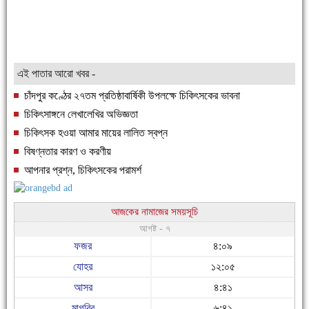
এই পাতার আরো খবর -
চাঁদপুর কণ্ঠের ২৭তম প্রতিষ্ঠাবার্ষিকী উপলক্ষে চিকিৎসকের ভাবনা
চিকিৎসাঙ্গনে লেখালেখির অভিজ্ঞতা
চিকিৎসক হওয়া আমার মায়ের লালিত স্বপ্ন
বিষণ্নতার কারণ ও করণীয়
আপনার প্রশ্ন, চিকিৎসকের পরামর্শ
আজকের নামাজের সময়সূচি
আগষ্ট - ৭
ফজর
৪:০৯
যোহর
১২:০৫
আসর
৪:৪১
মাগরিব
৬:৪১