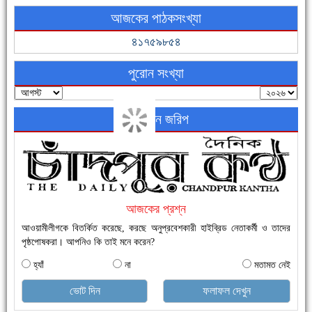
আজকের পাঠকসংখ্যা
ফরিদগঞ্জের ভূমিহীন ২০ পরিবার আজ নিজের পাকা ঘরে উঠছে
৪১৭৫৯৮৫৪
পুরোন সংখ্যা
অনলাইন জরিপ
নতুনবাজার ফাঁড়ি পুলিশের অভিযানে ৪০ পিচ ইয়াবাসহ ১ জন গ্রেফতার
আজকের প্রশ্ন
আওয়ামীলীগকে বিতর্কিত করেছে, করছে অনুপ্রবেশকারী হাইব্রিড নেতাকর্মী ও তাদের
পৃষ্ঠপোষকরা। আপনিও কি তাই মনে করেন?
হ্যাঁ
না
মতামত নেই
ভোট দিন
ফলাফল দেখুন
এক সপ্তাহে শনাক্ত বেড়েছে ৫৫%, মৃত্যু ৪৬%