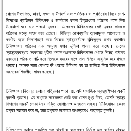
রোগের উৎপত্তি, কারণ, লক্ষণ বা উপসর্গ এবং প্রতিকার ও প্রতিরোধ বিষয়ে দেশ-
বিদেশের খ্যাতিমান চিকিৎসক ও জার্নালের ভাবনা-চিন্তাগুলো পাঠকের পক্ষে নিজ
উদ্যোগে ঘরে বসে পাওয়া দুষ্কর। এক্ষেত্রে চিকিৎসাঙ্গন সেই দুষ্কর কাজকে
পাঠকের জন্যে সহজ করে তোলে। বিভিন্ন রোগব্যাধির তুলনামূলক আলোচনা ও
করণীয় হতে শিক্ষাগ্রহণ করে নিজের স্বাস্থ্যচর্চাকে ঝুঁকিমুক্ত রাখার ব্যাপারে
চিকিৎসাঙ্গন পাঠকের এক অমূল্য সখার ভূমিকা পালন করে যাচ্ছে। দেশের
স্বাস্থ্যব্যবস্থায় সরকারের গৃহীত পদক্ষেপগুলোকে চিকিৎসাঙ্গন পৌছে দিচ্ছে পাঠকের
দরবারে। পাঠক তা পাঠ করে নিজেকে সময়ের সাথে তাল মিলিয়ে আধুনিক করে রাখতে
পারছে। অনেক সময় কোথায় কী ধরনের চিকিৎসা হয় তা জানিয়ে দিয়ে চিকিৎসাঙ্গন
অনেকের শিরঃপীড়া লাঘব করেছে।
চিকিৎসাঙ্গন নিতান্ত কোনো পত্রিকার পাতা নয়, এটা সামাজিক স্বাস্থ্যশিক্ষার একটি
দূরদর্শী প্রয়াস। এর মাধ্যমে সচেতনতা তৈরি করা যেমন মুখ্য বিষয়, তেমনি স্বাস্থ্য
বিভাগের সঙ্কট মোকাবিলার শক্তি যোগানোও অন্যতম লক্ষ্য। চিকিৎসাঙ্গন কেবল
তথ্যই সরবরাহ করে না, তার তথ্যকে মনোবলে রূপান্তরেও অত্যন্ত কুশলী।
চিকিৎসাঙ্গন সমাজে প্রচলিত ভুল ধারণা ও কুসংস্কার নির্মূলে এক কার্যকর মাধ্যম