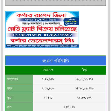
পুলিশ সদস্যদের জন্যে এসপির মৌসুমি ফল উপহার
করোনা পরিস্থিতি
বাংলাদেশ
বিশ্ব
আক্রান্ত
৭,৫১,৬৫৯
১৬,৮০,১৩,৪১৫
সিগমা ওয়েল ইন্ডাস্ট্রির মেকানিক ও গ্রাহক সভা
সুস্থ
৭,৩২,৮১০
১৪,৯৩,৫৬,৭৪৮
মৃত্যু
১২,৪৪১
৩৪,৮৮,২৩৭
দেশ
২০০ ২১৩