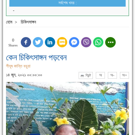
সর্বশেষ খবর :
-
হোম
চিকিৎসাঙ্গন
>
0
Shares
কেন চিকিৎসাঙ্গন পড়বেন
পীযূষ কান্তি বড়ুয়া
১৪ জুন, ২০২১ ০০:০০:০০
অ
অ-
অ+
প্রিন্ট