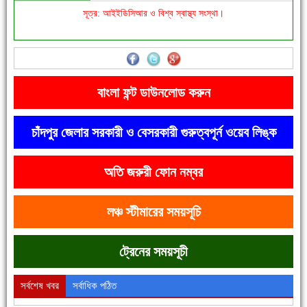
সূত্র: আইইডিসিআর ও বিশ্ব স্বাস্থ্য সংস্থা।
'বাংলা সাহিত্যানুরাগীরা তাঁর অবদানকে চিরকাল স্মরণ করবে'
বাংলা ফন্ট ডাউনলোড করুন
চাঁদপুর জেলার সরকারী ও বেসরকারী গুরুত্বপূর্ন ওয়েব লিঙ্ক
অতি জরুরী ফোন নম্বর
দেশে রাস্তাঘাটসহ অনেক কিছুই হয়েছে, বাড়েনি কর্মসংস্থান
লঞ্চ স্টীমারের সময়সূচি
ট্রেনের সময়সূচী
সর্বশেষ খবর
সর্বাধিক পঠিত