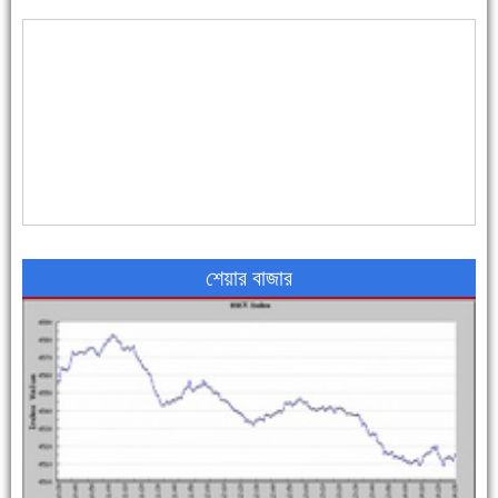
৪৮ দিনে সর্বোচ্চ মৃত্যু
শেয়ার বাজার
এক সপ্তাহে শনাক্ত বেড়েছে ৫৫%, মৃত্যু ৪৬%