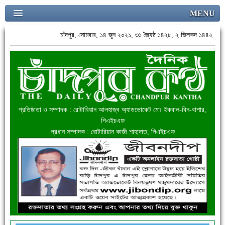
MENU
চাঁদপুর, সোমবার, ১৪ জুন ২০২১, ৩১ জ্যৈষ্ঠ ১৪২৮, ২ জিলকদ ১৪৪২
প্রতিষ্ঠাতা ও সম্পাদক : রোটারিয়ান আলহাজ্ব অ্যাডভোকেট মোঃ ইকবাল-বিন-বাশার,
পিএইচএফ
প্রধান সম্পাদক : রোটারিয়ান কাজী শাহাদাত, পিএইচএফ