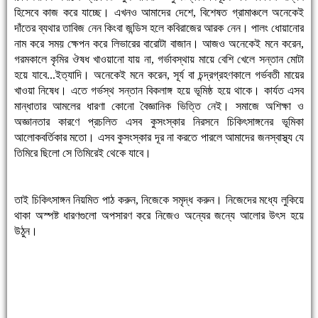
হিসেবে কাজ করে যাচ্ছে। এখনও আমাদের দেশে, বিশেষত গ্রামাঞ্চলে অনেকেই
দাঁতের ব্যথার তাবিজ নেন কিংবা জন্ডিস হলে কবিরাজের আরক নেন। পালং ধোয়ানোর
নাম করে সময় ক্ষেপন করে লিভারের বারোটা বাজান। আজও অনেকেই মনে করেন,
গরমকালে কৃমির ঔষধ খাওয়ানো যায় না, গর্ভাবস্থায় মায়ে বেশি খেলে সন্তান মোটা
হয়ে যাবে...ইত্যাদি। অনেকেই মনে করেন, সূর্য বা চন্দ্রগ্রহণকালে গর্ভবতী মায়ের
খাওয়া নিষেধ। এতে গর্ভস্থ সন্তান বিকলাঙ্গ হয়ে ভূমিষ্ঠ হয়ে থাকে। কার্যত এসব
মান্ধাতার আমলের ধারণা কোনো বৈজ্ঞানিক ভিত্তি নেই। সমাজে অশিক্ষা ও
অজ্ঞানতার কারণে প্রচলিত এসব কুসংস্কার নিরসনে চিকিৎসাঙ্গনের ভূমিকা
আলোকবর্তিকার মতো। এসব কুসংস্কার দূর না করতে পারলে আমাদের জনস্বাস্থ্য যে
তিমিরে ছিলো সে তিমিরেই থেকে যাবে।
তাই চিকিৎসাঙ্গন নিয়মিত পাঠ করুন, নিজেকে সমৃদ্ধ করুন। নিজেদের মধ্যে লুকিয়ে
থাকা অস্পষ্ট ধারণগুলো অপসারণ করে নিজেও অন্যের জন্যে আলোর উৎস হয়ে
উঠুন।