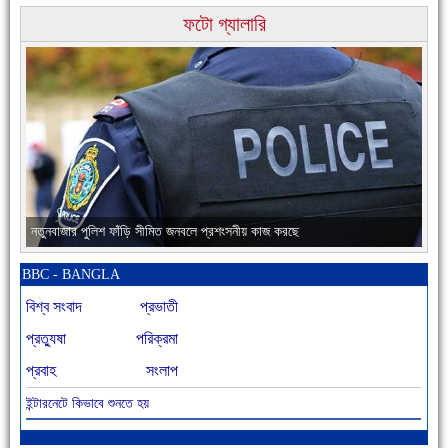
ফটো গ্যালারি
চাঁদপুরের মানুষ তাদের পুরোটা দিয়ে আমাকে আপন করে নিয়েছে
নতুনবাজার পুলিশ ফাঁড়ি সীমিত জনবলে প্রশংসনীয় কাজ করছে
BBC - BANGLA
বিশ্ব সংবাদ
প্রভাতী
প্রত্যুষা
পরিক্রমা
প্রবাহ
সংলাপ
ইন্টারনেটে কিভাবে শুনতে হয়
আজ বিশিষ্ট শিক্ষাবিদ এ.টি. আহমেদ হোসাইন রুশদীর ৪৬তম মৃত্যুবার্ষিকী