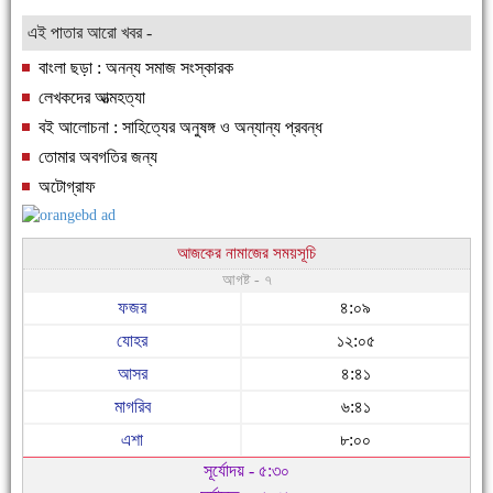
এই পাতার আরো খবর -
বাংলা ছড়া : অনন্য সমাজ সংস্কারক
লেখকদের আত্মহত্যা
বই আলোচনা : সাহিত্যের অনুষঙ্গ ও অন্যান্য প্রবন্ধ
তোমার অবগতির জন্য
অটোগ্রাফ
আজকের নামাজের সময়সূচি
আগষ্ট - ৭
ফজর
৪:০৯
যোহর
১২:০৫
আসর
৪:৪১
মাগরিব
৬:৪১
এশা
৮:০০
সূর্যোদয় - ৫:৩০