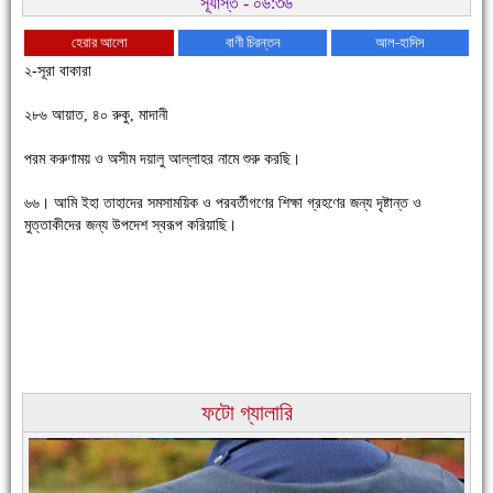
সূর্যাস্ত - ০৬:৩৬
হেরার আলো
বাণী চিরন্তন
আল-হাদিস
২-সূরা বাকারা
২৮৬ আয়াত, ৪০ রুকু, মাদানী
পরম করুণাময় ও অসীম দয়ালু আল্লাহর নামে শুরু করছি।
চাঁদপুরে উই-এর প্রথম নানা ধরনের পণ্যের সমারোহ
৬৬। আমি ইহা তাহাদের সমসাময়িক ও পরবর্তীগণের শিক্ষা গ্রহণের জন্য দৃষ্টান্ত ও
মুত্তাকীদের জন্য উপদেশ স্বরূপ করিয়াছি।
ফটো গ্যালারি
চাঁদপুরের মানুষ তাদের পুরোটা দিয়ে আমাকে আপন করে নিয়েছে