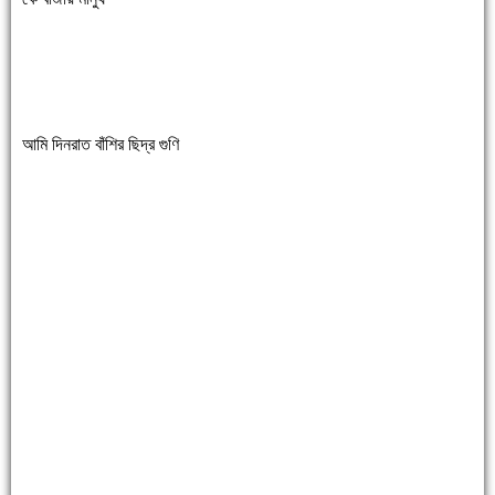
আমি দিনরাত বাঁশির ছিদ্র গুণি