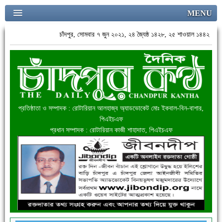
MENU
চাঁদপুর, সোমবার ৭ জুন ২০২১, ২৪ জ্যৈষ্ঠ ১৪২৮, ২৫ শাওয়াল ১৪৪২
প্রতিষ্ঠাতা ও সম্পাদক : রোটারিয়ান আলহাজ্ব অ্যাডভোকেট মোঃ ইকবাল-বিন-বাশার,
পিএইচএফ
প্রধান সম্পাদক : রোটারিয়ান কাজী শাহাদাত, পিএইচএফ