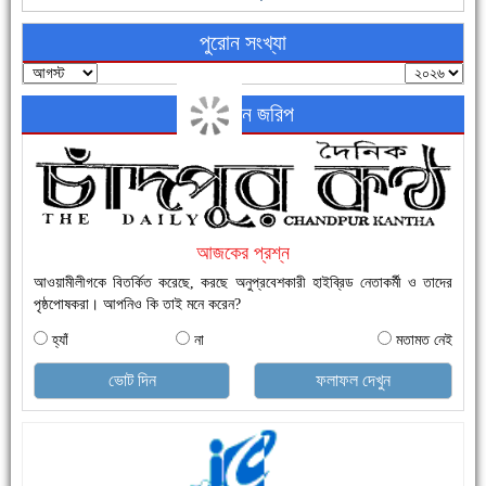
পুরোন সংখ্যা
অনলাইন জরিপ
নতুনবাজার ফাঁড়ি পুলিশের অভিযানে ৪০ পিচ ইয়াবাসহ ১ জন গ্রেফতার
আজকের প্রশ্ন
আওয়ামীলীগকে বিতর্কিত করেছে, করছে অনুপ্রবেশকারী হাইব্রিড নেতাকর্মী ও তাদের
পৃষ্ঠপোষকরা। আপনিও কি তাই মনে করেন?
হ্যাঁ
না
মতামত নেই
এক সপ্তাহে শনাক্ত বেড়েছে ৫৫%, মৃত্যু ৪৬%
ভোট দিন
ফলাফল দেখুন