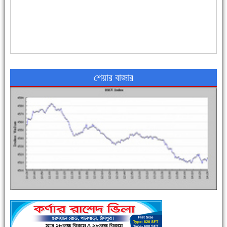
৪৮ দিনে সর্বোচ্চ মৃত্যু
শেয়ার বাজার
এক সপ্তাহে শনাক্ত বেড়েছে ৫৫%, মৃত্যু ৪৬%