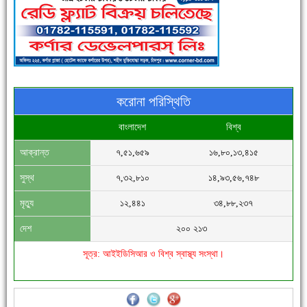
পুলিশ সদস্যদের জন্যে এসপির মৌসুমি ফল উপহার
করোনা পরিস্থিতি
বাংলাদেশ
বিশ্ব
আক্রান্ত
৭,৫১,৬৫৯
১৬,৮০,১৩,৪১৫
সিগমা ওয়েল ইন্ডাস্ট্রির মেকানিক ও গ্রাহক সভা
সুস্থ
৭,৩২,৮১০
১৪,৯৩,৫৬,৭৪৮
মৃত্যু
১২,৪৪১
৩৪,৮৮,২৩৭
দেশ
২০০ ২১৩
সূত্র: আইইডিসিআর ও বিশ্ব স্বাস্থ্য সংস্থা।
'বাংলা সাহিত্যানুরাগীরা তাঁর অবদানকে চিরকাল স্মরণ করবে'