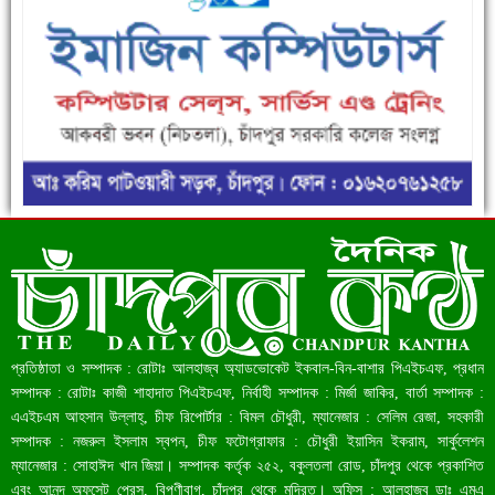
ফরিদগঞ্জে ড্রেন ও সড়ক নির্মাণে ধীরগতি জনদুর্ভোগ চরমে
রেকর্ড ৪৫.৪৬ বিলিয়ন ডলারের রিজার্ভ
প্রতিষ্ঠাতা ও সম্পাদক : রোটাঃ আলহাজ্ব অ্যাডভোকেট ইকবাল-বিন-বাশার পিএইচএফ, প্রধান
সম্পাদক : রোটাঃ কাজী শাহাদাত পিএইচএফ, নির্বাহী সম্পাদক : মির্জা জাকির, বার্তা সম্পাদক :
এএইচএম আহসান উল্লাহ্, চীফ রিপোর্টার : বিমল চৌধুরী, ম্যানেজার : সেলিম রেজা, সহকারী
সম্পাদক : নজরুল ইসলাম স্বপন, চীফ ফটোগ্রাফার : চৌধুরী ইয়াসিন ইকরাম, সার্কুলেশন
ম্যানেজার : সোহাঈদ খান জিয়া। সম্পাদক কর্তৃক ২৫২, বকুলতলা রোড, চাঁদপুর থেকে প্রকাশিত
এবং আনন্দ অফসেট প্রেস, বিপণীবাগ, চাঁদপুর থেকে মুদ্রিত। অফিস : আলহাজ্ব ডাঃ এমএ