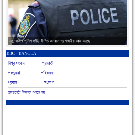
নতুনবাজার পুলিশ ফাঁড়ি সীমিত জনবলে প্রশংসনীয় কাজ করছে
BBC - BANGLA
বিশ্ব সংবাদ
প্রভাতী
প্রত্যুষা
পরিক্রমা
প্রবাহ
সংলাপ
ইন্টারনেটে কিভাবে শুনতে হয়
আজ বিশিষ্ট শিক্ষাবিদ এ.টি. আহমেদ হোসাইন রুশদীর ৪৬তম মৃত্যুবার্ষিকী