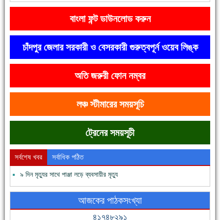
বাংলা ফন্ট ডাউনলোড করুন
চাঁদপুর জেলার সরকারী ও বেসরকারী গুরুত্বপূর্ন ওয়েব লিঙ্ক
অতি জরুরী ফোন নম্বর
দেশে রাস্তাঘাটসহ অনেক কিছুই হয়েছে, বাড়েনি কর্মসংস্থান
লঞ্চ স্টীমারের সময়সূচি
ট্রেনের সময়সূচী
সর্বশেষ খবর
সর্বাধিক পঠিত
৯ দিন মৃত্যুর সাথে পাঞ্জা লড়ে ব্যবসায়ীর মৃত্যু
ফরিদগঞ্জের ভূমিহীন ২০ পরিবার আজ নিজের পাকা ঘরে উঠছে
আজকের পাঠকসংখ্যা
৪১৭৪৮২৯১