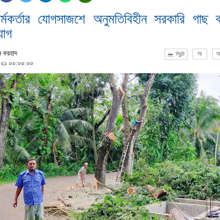
্মকর্তার যোগসাজশে অনুমতিবিহীন সরকারি গাছ ক
োগ
ম ফরহাদ
অ
অ
প্রিন্ট
০২১ ০০:০০:০০