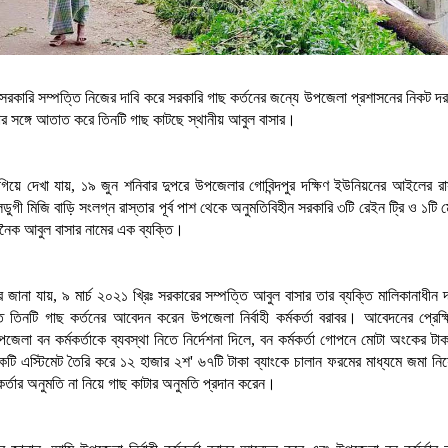
 সরকারি সম্পত্তি নিজের দাবি করে সরকারি গাছ কর্তনের জন্যে উপজেলা প্রশাসনের নিকট দর
্তার সঙ্গে আতাত করে তিনটি গাছ কাটছে স্থানীয় আবুল বাসার।
িয়ে দেখা যায়, ১৯ জুন শনিবার দুপরে উপজেলার গোবিন্দপুর দক্ষিণ ইউনিয়নের আইলের রাস
ুগী মিজি বাড়ি সংলগ্ন রাস্তার পূর্ব পাশ থেকে অনুমতিবিহীন সরকারি ৩টি রেইন ট্রি ও ১টি 
ৈক আবুল বাসার নামের এক ব্যক্তি।
রে জানা যায়, ৯ মার্চ ২০২১ খ্রিঃ সরকারের সম্পত্তি আবুল বাসার তার ব্যক্তি মালিকানাধীন 
ে তিনটি গাছ কর্তনের আবেদন করেন উপজেলা নির্বাহী কর্মকর্তা বরাবর। আবেদনের প্রেক্ষিত
উপজেলা বন কর্মকর্তাকে ব্যবস্থা নিতে নির্দেশনা দিলে, বন কর্মকর্তা গোপনে মোটা অংকের টা
কটি এস্টিমেট তৈরি করে ১২ হাজার ২শ' ৬৭টি টাকা ব্যাংকে চালান ফরমের মাধ্যমে জমা ন
র্মকর্তার অনুমতি না নিয়ে গাছ কাটার অনুমতি প্রদান করেন।