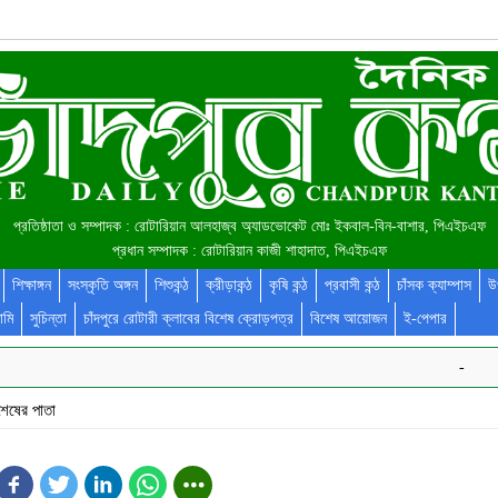
প্রতিষ্ঠাতা ও সম্পাদক : রোটারিয়ান আলহাজ্ব অ্যাডভোকেট মোঃ ইকবাল-বিন-বাশার, পিএইচএফ
প্রধান সম্পাদক : রোটারিয়ান কাজী শাহাদাত, পিএইচএফ
শিক্ষাঙ্গন
সংস্কৃতি অঙ্গন
শিশুকন্ঠ
ক্রীড়াকন্ঠ
কৃষি কন্ঠ
প্রবাসী কন্ঠ
চাঁসক ক্যাম্পাস
উ
ামি
সুচিন্তা
চাঁদপুরে রোটারী ক্লাবের বিশেষ ক্রোড়পত্র
বিশেষ আয়োজন
ই-পেপার
-
শেষের পাতা