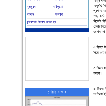
আবুল বাসা
অনুমতি ন
প্রত্যুষা
পরিক্রমা
প্রশাসনের
প্রবাহ
সংলাপ
গাছ কর্তন
নিজেই বিভ
ইন্টারনেটে কিভাবে শুনতে হয়
আজ বিশিষ্ট শিক্ষাবিদ এ.টি. আহমেদ হোসাইন রুশদীর
টেন্ডার ন
৪৬তম মৃত্যুবার্ষিকী
জানান, দা
এ বিষয়ে উ
নিয়ে ওই 
এ বিষয়ে সং
করবো।
৪৮ দিনে সর্বোচ্চ মৃত্যু
এ বিষয়ে উ
শেয়ার বাজার
সংশ্লিষ্ট