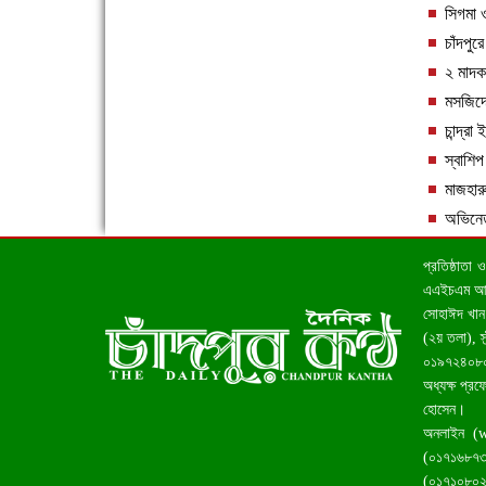
সিগমা ও
চাঁদপু
২ মাদক
মসজিদে
চান্দ্র
এক সপ্তাহে শনাক্ত বেড়েছে ৫৫%, মৃত্যু ৪৬%
স্বাশিপ
মাজহার
অভিনেতা
প্রতিষ্ঠাতা
এএইচএম আহসা
সোহাঈদ খান 
ফরিদগঞ্জে ড্রেন ও সড়ক নির্মাণে ধীরগতি জনদুর্ভোগ
(২য় তলা), 
চরমে
০১৯৭২৪০৮০০
অধ্যক্ষ প্রফ
হোসেন।
অনলাইন (
(০১৭১৬৮৭৩৮
(০১৭১০৮০