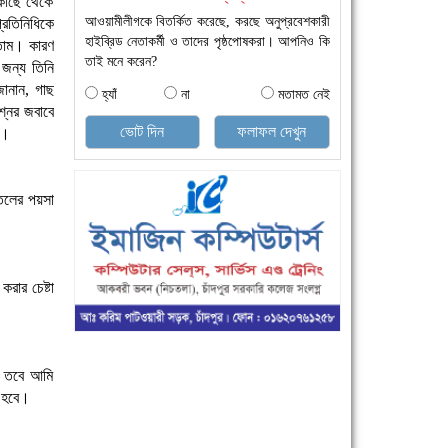
 কাছে থেকে
আওয়ামীলীগকে বিতর্কিত করেছে, করছে অনুপ্রবেশকারী
রতিনিধিকে
হাইব্রিড নেতাকর্মী ও তাদের পৃষ্ঠপোষকরা। আপনিও কি
রতাম। কারণ
তাই মনে করেন?
 জন্য তিনি
জানান, গাছ
হ্যাঁ
না
মতামত নেই
্নের জবাবে
ভোট দিন
ফলাফল দেখুন
ে।
তেলের পয়সা
করার চেষ্টা
ি। তবে আমি
া হবে।