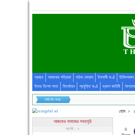
প্রচ্ছদ
আজকের পত্রিকা
পাঠক ফোরাম
ইসলামী কণ্ঠ
চিকিৎসাঙ্গন
ঈদের বিশেষ পাতা
বিতর্কায়ন
প্রযুক্তি কণ্ঠ
ভ্রমণ কাহিনী
সালতাম
সর্বশেষ খবর :
হোম
>
আজকের নামাজের সময়সূচি
আগষ্ট - ৭
0
Shares