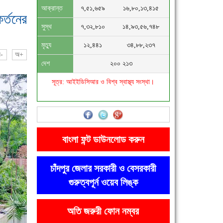
আক্রান্ত
৭,৫১,৬৫৯
১৬,৮০,১৩,৪১৫
র্তনের
সুস্থ
৭,৩২,৮১০
১৪,৯৩,৫৬,৭৪৮
মৃত্যু
১২,৪৪১
৩৪,৮৮,২৩৭
-
অ+
দেশ
২০০ ২১৩
সূত্র: আইইডিসিআর ও বিশ্ব স্বাস্থ্য সংস্থা।
বাংলা ফন্ট ডাউনলোড করুন
চাঁদপুর জেলার সরকারী ও বেসরকারী
গুরুত্বপূর্ন ওয়েব লিঙ্ক
অতি জরুরী ফোন নম্বর