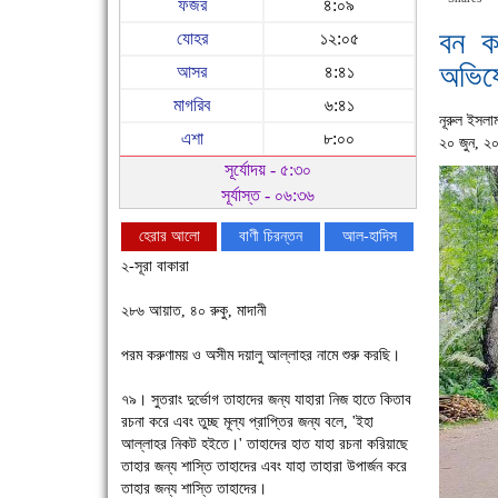
ফজর
৪:০৯
বন কর
যোহর
১২:০৫
অভিয
আসর
৪:৪১
মাগরিব
৬:৪১
নূরুল ইসলা
এশা
৮:০০
২০ জুন, ২
সূর্যোদয় - ৫:৩০
সূর্যাস্ত - ০৬:৩৬
হেরার আলো
বাণী চিরন্তন
আল-হাদিস
২-সূরা বাকারা
২৮৬ আয়াত, ৪০ রুকু, মাদানী
পরম করুণাময় ও অসীম দয়ালু আল্লাহর নামে শুরু করছি।
৭৯। সুতরাং দুর্ভোগ তাহাদের জন্য যাহারা নিজ হাতে কিতাব
রচনা করে এবং তুচ্ছ মূল্য প্রাপ্তির জন্য বলে, 'ইহা
আল্লাহর নিকট হইতে।' তাহাদের হাত যাহা রচনা করিয়াছে
চাঁদপুরে উই-এর প্রথম নানা ধরনের পণ্যের সমারোহ
তাহার জন্য শাস্তি তাহাদের এবং যাহা তাহারা উপার্জন করে
তাহার জন্য শাস্তি তাহাদের।