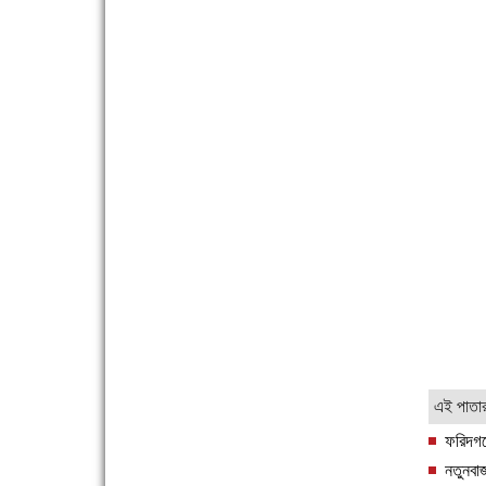
ফরিদগঞ্জের ভূমিহীন ২০ পরিবার আজ নিজের পাকা ঘরে
উঠছে
নতুনবাজার ফাঁড়ি পুলিশের অভিযানে ৪০ পিচ ইয়াবাসহ ১
এই পাতা
জন গ্রেফতার
ফরিদগঞ
নতুনবা