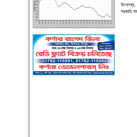
উল্লেখ্য
সরকারি গাছ
এক সপ্তাহে শনাক্ত বেড়েছে ৫৫%, মৃত্যু ৪৬%
পুলিশ সদস্যদের জন্যে এসপির মৌসুমি ফল উপহার