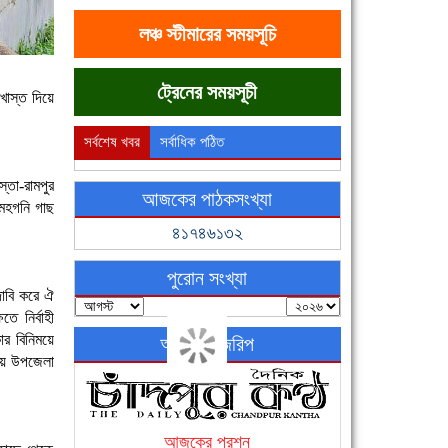
লঞ্চ স্টীমারের সময়সূচি
ট্রেনের সময়সূচী
খাস্ত দিয়ে
সর্বশেষ খবর
সর্বাধিক পঠিত
্তা-রামপুর
আজকের পাঠকসংখ্যা
মেহগনি গাছ
৪১৭৪৬১৩২
পুরোন সংখ্যা
দাবি করে ঐ
ে নির্বাহী
কার বিনিময়ে
অনলাইন জরিপ
িয়ে উপজেলা
আজকের প্রশ্ন