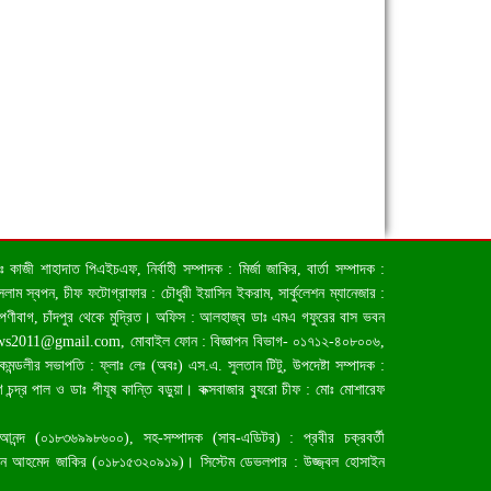
জী শাহাদাত পিএইচএফ, নির্বাহী সম্পাদক : মির্জা জাকির, বার্তা সম্পাদক :
াম স্বপন, চীফ ফটোগ্রাফার : চৌধুরী ইয়াসিন ইকরাম, সার্কুলেশন ম্যানেজার :
িপণীবাগ, চাঁদপুর থেকে মুদ্রিত। অফিস : আলহাজ্ব ডাঃ এমএ গফুরের বাস ভবন
ews2011@gmail.com
, মোবাইল ফোন : বিজ্ঞাপন বিভাগ- ০১৭১২-৪০৮০০৬,
লীর সভাপতি : ফ্লাঃ লেঃ (অবঃ) এস.এ. সুলতান টিটু, উপদেষ্টা সম্পাদক :
চন্দ্র পাল ও ডাঃ পীযূষ কান্তি বড়ুয়া। কক্সবাজার ব্যুরো চীফ : মোঃ মোশারেফ
 আনন্দ (০১৮৩৬৯৯৮৬০০), সহ-সম্পাদক (সাব-এডিটর) : প্রবীর চক্রবর্তী
়ান আহমেদ জাকির (০১৮১৫৩২০৯১৯)। সিস্টেম ডেভলপার : উজ্জ্বল হোসাইন