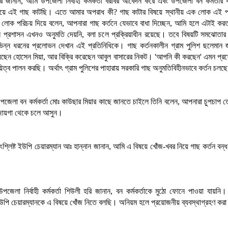
র জানান, আমি উপজেলা নির্বাহী কর্মকর্তা বরাবর আবেদন করে এবং উপজেলা বন কর্মর্তার
িয়ে এই গাছ কাটছি। এতে আমার অপরাধ কী? গাছ কাটার বিষয়ে স্থানীয় এক লোক এই প্
 লোক পরিচয় দিয়ে বলেন, আপনারা গাছ কর্তনে যেভাবে বাধা দিচ্ছেন, আমি হলে এটাই ক
ে প্রশাসন এখনও অনুমতি দেয়নি, বলা চলে প্রক্রিয়াধীন রয়েছে। তবে বিষয়টি সমঝোতার
িন্ন ধরনের প্রলোভন দেখান এই প্রতিনিধিকে। গাছ কর্তনকালীন গ্রাম পুলিশ ছলেমান 
িয়েছেন হোসেন মিয়া, আর বিক্রি করেছেন আবুল বাসারের নিকট। 'আপনি কী করছেন' এমন প্রশ
য়িত্ব পালন করছি। অর্থাৎ গ্রাম পুলিশের পাহারায় সরকারি গাছ অনুমতিবিহীনভাবে কর্তন চলছ
পজেলা বন কর্মকর্তা মোঃ কাউছার মিয়ার কাছে জানতে চাইলে তিনি বলেন, আপনারা চুপচাপ 
জায়গা থেকে চলে আসুন।
শ্লিষ্ট ইউপি চেয়ারম্যান আঃ হান্নান জানান, আমি এ বিষয়ে খোঁজ-খবর নিয়ে গাছ কর্তন বন্ধ 
পজেলা নির্বাহী কর্মকর্তা শিউলী হরি জানান, বন কর্মকর্তাকে মুঠো ফোনে পাওয়া যায়ন
 ইউপি চেয়ারম্যানকে এ বিষয়ে খোঁজ নিতে বলছি। অনিয়ম হলে প্রয়োজনীয় ব্যবস্থাগ্রহণ কর