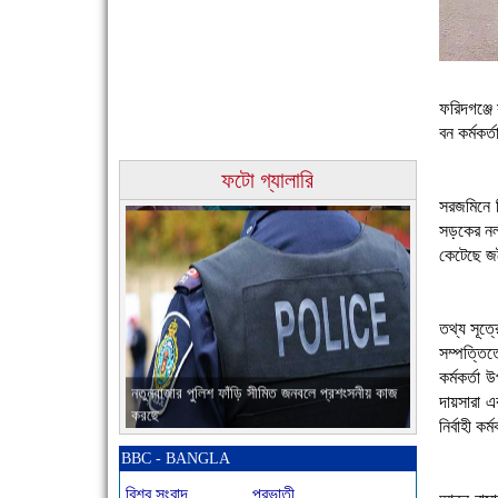
ফরিদগঞ্জে
বন কর্মকর
চাঁদপুরের মানুষ তাদের পুরোটা দিয়ে আমাকে আপন করে
ফটো গ্যালারি
নিয়েছে
সরজমিনে গ
সড়কের নলড
কেটেছে জন
তথ্য সূত্
সম্পত্তিত
কর্মকর্তা 
নতুনবাজার পুলিশ ফাঁড়ি সীমিত জনবলে প্রশংসনীয় কাজ
দায়সারা এ
করছে
নির্বাহী ক
BBC - BANGLA
বিশ্ব সংবাদ
প্রভাতী