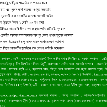
য়েল ইন্ডাস্ট্রির মেকানিক ও গ্রাহক সভা
রে উই-এর প্রথম নানা ধরনের পণ্যের সমারোহ
 ব্যবসায়ী এবং ডাকাতির মামলার আসামী আটক
র সিন্দুকে মিলল ২ কোটি ৩৩ লাখ টাকা
া ইউনিয়ন আওয়ামী লীগ নেতা জব্বার পাটওয়ারীর ইন্তেকাল
 কেন্দ্রীয় সাধারণ সম্পাদককে চাঁদপুর জেলা শাখার ফুলের শুভেচ্ছা
ুল হক বিএনএসবি চক্ষু হাসপাতালে অবহিতকরণ কর্মশালা
 মিঠুন চক্রবর্তীর জন্মদিনে বৃক্ষ রোপণ কর্মসূচি উদ্বোধন
 ও সম্পাদক : রোটাঃ আলহাজ্ব অ্যাডভোকেট ইকবাল-বিন-বাশার পিএইচএফ, প্রধান সম্পাদক : রোটাঃ কা
ন উল্লাহ্, চীফ রিপোর্টার : বিমল চৌধুরী, ম্যানেজার : সেলিম রেজা, সহকারী সম্পাদক : নজরুল ইসল
জিয়া। সম্পাদক কর্তৃক ২৫২, বকুলতলা রোড, চাঁদপুর থেকে প্রকাশিত এবং আনন্দ অফসেট প্রেস, ব
স্ট্র্যান্ড রোড, চাঁদপুর; ফোন : ৬৫৫৮৭, ৬৭০৪৪, ৬৭৭৮৮, ০১৯৩০১০৯৮০৯। ই-মেইল :
kanthan
৬ বার্তা বিভাগ-০১৭১৮-১০৯৫৯১, সার্কুলেশন বিভাগ-০১৮৬৭৮৮৬৫৯৯, ০১৮১৮৯৮৮০৫৭। সম্পাদকমন্ড
েসর বিলকিস ইকবাল; উপদেষ্টামন্ডলী : কামরুল হাসান শায়ক, লায়ন দিলীপ কুমার ঘোষ, অধ্যাপক অরুণ 
www.chandpur-kantho.com
) সম্পাদনা পরিষদ : নির্বাহী সম্পাদক : আশিক-বিন-ইকবাল
৬০), কামরুজ্জামান টুটুল (০১৭১২২৪৮৬৩২), মুহাম্মদ ফরিদ হাসান (০১৮২৯৩৯৫৭২৮) ও রেদওয
২৮৯৯)।