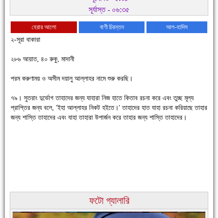
সূর্যাস্ত - ০৬:৩৫
হেরার আলো
বাণী চিরন্তন
আল-হাদিস
২-সূরা বাকারা
২৮৬ আয়াত, ৪০ রুকু, মাদানী
পরম করুণাময় ও অসীম দয়ালু আল্লাহর নামে শুরু করছি।
৭৯। সুতরাং দুর্ভোগ তাহাদের জন্য যাহারা নিজ হাতে কিতাব রচনা করে এবং তুচ্ছ মূল্য
চাঁদপুরে উই-এর প্রথম নানা ধরনের পণ্যের সমারোহ
প্রাপ্তির জন্য বলে, 'ইহা আল্লাহর নিকট হইতে।' তাহাদের হাত যাহা রচনা করিয়াছে তাহার
জন্য শাস্তি তাহাদের এবং যাহা তাহারা উপার্জন করে তাহার জন্য শাস্তি তাহাদের।
ফটো গ্যালারি
চাঁদপুরের মানুষ তাদের পুরোটা দিয়ে আমাকে আপন করে নিয়েছে