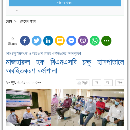
সর্বশেষ খবর :
-
হোম
শেষের পাতা
>
0
Shares
শিশু চক্ষু চিকিৎসা ও আরওপি বিষয়ে এনজিওদের অংশগ্রহণ
মাজহারুল হক বিএনএসবি চক্ষু হাসপাতালে
অবহিতকরণ কর্মশালা
২০ জুন, ২০২১ ০০:০০:০০
অ
অ-
অ+
প্রিন্ট