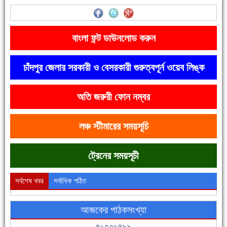
'বাংলা সাহিত্যানুরাগীরা তাঁর অবদানকে চিরকাল স্মরণ করবে'
বাংলা ফন্ট ডাউনলোড করুন
চাঁদপুর জেলার সরকারী ও বেসরকারী গুরুত্বপূর্ন ওয়েব লিঙ্ক
অতি জরুরী ফোন নম্বর
দেশে রাস্তাঘাটসহ অনেক কিছুই হয়েছে, বাড়েনি কর্মসংস্থান
লঞ্চ স্টীমারের সময়সূচি
ট্রেনের সময়সূচী
সর্বশেষ খবর
সর্বাধিক পঠিত
আজকের পাঠকসংখ্যা
ফরিদগঞ্জের ভূমিহীন ২০ পরিবার আজ নিজের পাকা ঘরে উঠছে