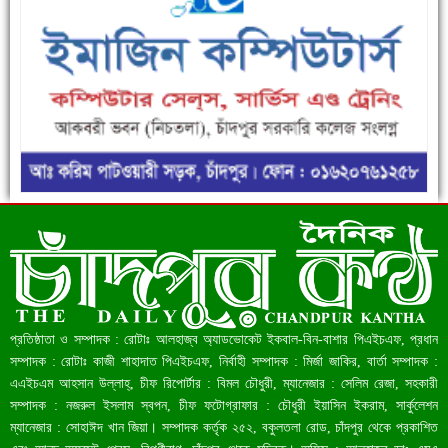
ফরিদগঞ্জে ড্রেন ও সড়ক নির্মাণে ধীরগতি জনদুর্ভোগ চরমে
রেকর্ড ৪৫.৪৬ বিলিয়ন ডলারের রিজার্ভ
প্রতিষ্ঠাতা ও সম্পাদক : রোটাঃ আলহাজ্ব অ্যাডভোকেট ইকবাল-বিন-বাশার পিএইচএফ, প্রধান
সম্পাদক : রোটাঃ কাজী শাহাদাত পিএইচএফ, নির্বাহী সম্পাদক : মির্জা জাকির, বার্তা সম্পাদক :
এএইচএম আহসান উল্লাহ্, চীফ রিপোর্টার : বিমল চৌধুরী, ম্যানেজার : সেলিম রেজা, সহকারী
সম্পাদক : নজরুল ইসলাম স্বপন, চীফ ফটোগ্রাফার : চৌধুরী ইয়াসিন ইকরাম, সার্কুলেশন
ম্যানেজার : সোহাঈদ খান জিয়া। সম্পাদক কর্তৃক ২৫২, বকুলতলা রোড, চাঁদপুর থেকে প্রকাশিত