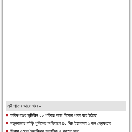
এই পাতার আরো খবর -
ফরিদগঞ্জের ভূমিহীন ২০ পরিবার আজ নিজের পাকা ঘরে উঠছে
নতুনবাজার ফাঁড়ি পুলিশের অভিযানে ৪০ পিচ ইয়াবাসহ ১ জন গ্রেফতার
সিগমা ওয়েল ইন্ডাস্ট্রির মেকানিক ও গ্রাহক সভা