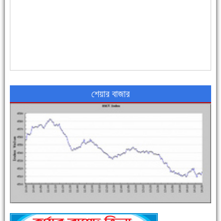
৪৮ দিনে সর্বোচ্চ মৃত্যু
শেয়ার বাজার
এক সপ্তাহে শনাক্ত বেড়েছে ৫৫%, মৃত্যু ৪৬%