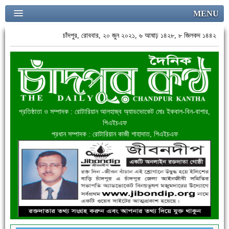
MENU
চাঁদপুর, রোববার, ২০ জুন ২০২১, ৬ আষাঢ় ১৪২৮, ৮ জিলকদ ১৪৪২
প্রতিষ্ঠাতা ও সম্পাদক : রোটারিয়ান আলহাজ্ব অ্যাডভোকেট মোঃ ইকবাল-বিন-বাশার,
পিএইচএফ
প্রধান সম্পাদক : রোটারিয়ান কাজী শাহাদাত, পিএইচএফ