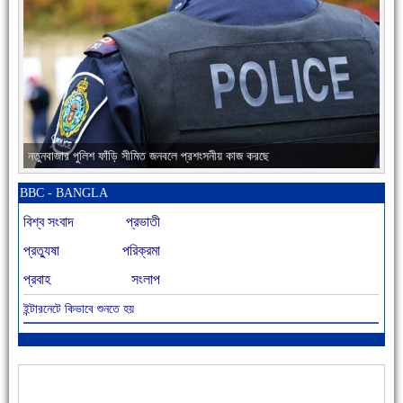
নতুনবাজার পুলিশ ফাঁড়ি সীমিত জনবলে প্রশংসনীয় কাজ করছে
BBC - BANGLA
বিশ্ব সংবাদ
প্রভাতী
প্রত্যুষা
পরিক্রমা
প্রবাহ
সংলাপ
ইন্টারনেটে কিভাবে শুনতে হয়
আজ বিশিষ্ট শিক্ষাবিদ এ.টি. আহমেদ হোসাইন রুশদীর ৪৬তম মৃত্যুবার্ষিকী