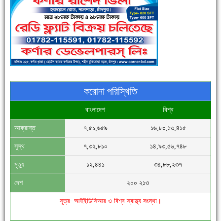
পুলিশ সদস্যদের জন্যে এসপির মৌসুমি ফল উপহার
করোনা পরিস্থিতি
বাংলাদেশ
বিশ্ব
আক্রান্ত
৭,৫১,৬৫৯
১৬,৮০,১৩,৪১৫
সিগমা ওয়েল ইন্ডাস্ট্রির মেকানিক ও গ্রাহক সভা
সুস্থ
৭,৩২,৮১০
১৪,৯৩,৫৬,৭৪৮
মৃত্যু
১২,৪৪১
৩৪,৮৮,২৩৭
দেশ
২০০ ২১৩
সূত্র: আইইডিসিআর ও বিশ্ব স্বাস্থ্য সংস্থা।