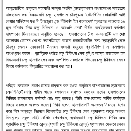
আন্তর্জাতিক উন্নয়ন সহযোগী সংস্থা অরবিস ইন্টারন্যাশনাল বাংলাদেশের সহায়তায়
মাজহারুল হক বিএনএসবি চক্ষু হাসপাতাল চাঁদপুর-এ 'স্টেনথিনিং কোয়ালিটি আই
কেয়ার সার্ভিসেস ফর দি চিলড্রেন এন্ড নিউবর্নস ইন বাংলাদেশ' প্রকল্পের আওতায় ১৯
জুন শনিবার 'শিশু চক্ষু চিকিৎসা ও আরওপি সেবা' শীর্ষক অবহিতকরণ কর্মশালা
হাসপাতাল মিলনায়তনে অনুষ্ঠিত হয়েছে। হাসপাতালের চীফ কনসালটেন্ট ডাঃ মোঃ
আনোয়ার হোসেন শেখের সভাপতিত্বে করোনা মহামারীকালীন সময় স্বাস্থ্যবিধি মেনে
চাঁদপুর জেলার বেসরকারি উন্নয়ন সংস্থা সমূহের প্রতিনিধিগণ এ কর্মশালায়
অংশগ্রহণ করেন। প্রান্তিক পর্যায়ে চক্ষু চিকিৎসা সেবা বৃদ্ধির লক্ষ্যে মাজহারুল হক
বিএনএসবি চক্ষু হাসপাতালের এবং অপরিণত নবজাতক শিশুদের চক্ষু চিকিৎসা সেবার
বিষয়ে কর্মশালায় বিস্তারিত আলোচনা করা হয়।
পবিত্র কোরআন তেলাওয়াতের মাধ্যমে শুরু হওয়া অনুষ্ঠানে হাসপাতালের ম্যানেজার
(এডমিনিস্ট্রেশন) শামীম খানের সঞ্চালনায় স্বাগত বক্তব্য রাখেন হাসপাতালের
সিনিয়র জনসংযোগ কর্মকর্তা মোঃ আবু জাফর। তিনি হাসপাতালের সার্বিক কার্যক্রম
বিষয়ে সকলকে অবগত করেন। তিনি বলেন, হাসপাতালটি অন্ধত্ব নিরসনে বিশেষ
করে শিশু অন্ধত্ব নিরসনে বিশেষায়িত চক্ষু চিকিৎসা সেবা প্রদানসহ অত্র অঞ্চলে
বিনামূল্যে স্কুল সাইট টেস্টিং প্রোগ্রাম, ভ্রাম্যমাণ চক্ষু চিকিৎসা শিবির এবং
প্রাথমিক চক্ষু চিকিৎসা কেন্দ্র (স্থায়ী চক্ষু চিকিৎসা কেন্দ্র) স্থাপনসহ যেভাবে সেবার
ধরন প্রসার করে আসছে, ফলে অল্প সময়ে অত্র অঞ্চলে অন্ধত্বের হার শূন্যের