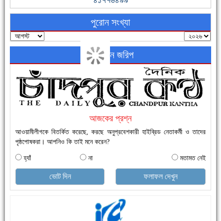
৪১৭৭৬৪৯৯
পুরোন সংখ্যা
অনলাইন জরিপ
নতুনবাজার ফাঁড়ি পুলিশের অভিযানে ৪০ পিচ ইয়াবাসহ ১ জন গ্রেফতার
আজকের প্রশ্ন
আওয়ামীলীগকে বিতর্কিত করেছে, করছে অনুপ্রবেশকারী হাইব্রিড নেতাকর্মী ও তাদের
পৃষ্ঠপোষকরা। আপনিও কি তাই মনে করেন?
হ্যাঁ
না
মতামত নেই
ভোট দিন
ফলাফল দেখুন
এক সপ্তাহে শনাক্ত বেড়েছে ৫৫%, মৃত্যু ৪৬%