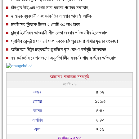
চাঁদপুরে উই-এর প্রথম নানা ধরনের পণ্যের সমারোহ
২ মাদক ব্যবসায়ী এবং ডাকাতির মামলার আসামী আটক
মসজিদের সিন্দুকে মিলল ২ কোটি ৩৩ লাখ টাকা
চান্দ্রা ইউনিয়ন আওয়ামী লীগ নেতা জব্বার পাটওয়ারীর ইন্তেকাল
স্বাশিপ কেন্দ্রীয় সাধারণ সম্পাদককে চাঁদপুর জেলা শাখার ফুলের শুভেচ্ছা
অভিনেতা মিঠুন চক্রবর্তীর জন্মদিনে বৃক্ষ রোপণ কর্মসূচি উদ্বোধন
বন কর্মকর্তার যোগসাজশে অনুমতিবিহীন সরকারি গাছ কর্তনের অভিযোগ
আজকের নামাজের সময়সূচি
আগষ্ট - ৮
ফজর
৪:০৯
যোহর
১২:০৫
আসর
৪:৪১
মাগরিব
৬:৪০
এশা
৭:৫৯
সূর্যোদয় - ৫:৩১