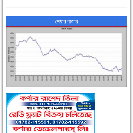
৪৮ দিনে সর্বোচ্চ মৃত্যু
শেয়ার বাজার
এক সপ্তাহে শনাক্ত বেড়েছে ৫৫%, মৃত্যু ৪৬%
পুলিশ সদস্যদের জন্যে এসপির মৌসুমি ফল উপহার