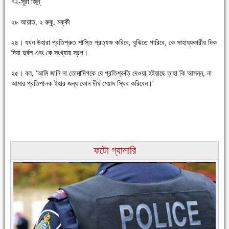
৭২-সূরা জিন্ন্
২৮ আয়াত, ২ রুকু, মক্কী
২৪। যখন উহারা প্রতিশ্রুত শাস্তি প্রত্যক্ষ করিবে, বুঝিতে পারিবে, কে সাহায্যকারীর দিক
চাঁদপুরে উই-এর প্রথম নানা ধরনের পণ্যের সমারোহ
দিয়া দুর্বল এবং কে সংখ্যায় স্বল্প।
২৫। বল, 'আমি জানি না তোমাদিগকে যে প্রতিশ্রুতি দেওয়া হইয়াছে তাহা কি আসন্ন, না
আমার প্রতিপালক ইহার জন্য কোন দীর্ঘ মেয়াদ স্থির করিবেন।'
ফটো গ্যালারি
চাঁদপুরের মানুষ তাদের পুরোটা দিয়ে আমাকে আপন করে নিয়েছে