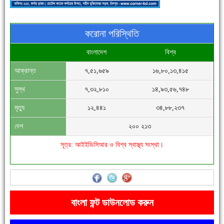
করোনা পরিস্থিতি
বাংলাদেশ
বিশ্ব
আক্রান্ত
৭,৫১,৬৫৯
১৬,৮০,১৩,৪১৫
সিগমা ওয়েল ইন্ডাস্ট্রির মেকানিক ও গ্রাহক সভা
সুস্থ
৭,৩২,৮১০
১৪,৯৩,৫৬,৭৪৮
মৃত্যু
১২,৪৪১
৩৪,৮৮,২৩৭
দেশ
২০০ ২১৩
সূত্র: আইইডিসিআর ও বিশ্ব স্বাস্থ্য সংস্থা।
'বাংলা সাহিত্যানুরাগীরা তাঁর অবদানকে চিরকাল স্মরণ করবে'
বাংলা ফন্ট ডাউনলোড করুন