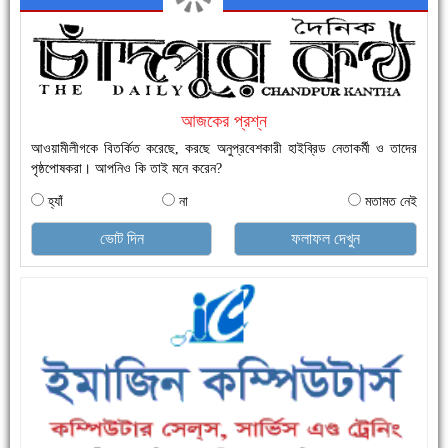
নতুনবাজার ফাঁড়ি পুলিশের অভিযানে ৪০ পিচ ইয়াবাসহ ১ জন গ্রেফতার
আজকের প্রশ্ন
আওয়ামীলীগকে বিতর্কিত করেছে, করছে অনুপ্রবেশকারী হাইব্রিড নেতাকর্মী ও তাদের
পৃষ্ঠপোষকরা। আপনিও কি তাই মনে করেন?
হ্যাঁ
না
মতামত নেই
ভোট দিন
ফলাফল দেখুন
এক সপ্তাহে শনাক্ত বেড়েছে ৫৫%, মৃত্যু ৪৬%