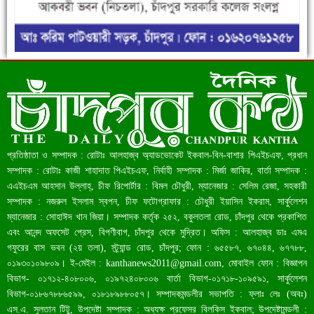
ফরিদগঞ্জে ড্রেন ও সড়ক নির্মাণে ধীরগতি জনদুর্ভোগ চরমে
রেকর্ড ৪৫.৪৬ বিলিয়ন ডলারের রিজার্ভ
প্রতিষ্ঠাতা ও সম্পাদক : রোটাঃ আলহাজ্ব অ্যাডভোকেট ইকবাল-বিন-বাশার পিএইচএফ, প্রধান
সম্পাদক : রোটাঃ কাজী শাহাদাত পিএইচএফ, নির্বাহী সম্পাদক : মির্জা জাকির, বার্তা সম্পাদক :
এএইচএম আহসান উল্লাহ্, চীফ রিপোর্টার : বিমল চৌধুরী, ম্যানেজার : সেলিম রেজা, সহকারী
সম্পাদক : নজরুল ইসলাম স্বপন, চীফ ফটোগ্রাফার : চৌধুরী ইয়াসিন ইকরাম, সার্কুলেশন
ম্যানেজার : সোহাঈদ খান জিয়া। সম্পাদক কর্তৃক ২৫২, বকুলতলা রোড, চাঁদপুর থেকে প্রকাশিত
এবং আনন্দ অফসেট প্রেস, বিপণীবাগ, চাঁদপুর থেকে মুদ্রিত। অফিস : আলহাজ্ব ডাঃ এমএ
গফুরের বাস ভবন (২য় তলা), স্ট্র্যান্ড রোড, চাঁদপুর; ফোন : ৬৫৫৮৭, ৬৭০৪৪, ৬৭৭৮৮,
০১৯৩০১০৯৮০৯। ই-মেইল :
kanthanews2011@gmail.com
, মোবাইল ফোন : বিজ্ঞাপন
বিভাগ- ০১৭১২-৪০৮০০৬, ০১৯৭২৪০৮০০৬ বার্তা বিভাগ-০১৭১৮-১০৯৫৯১, সার্কুলেশন
বাংলাদেশ আজ মধ্যম আয়ের দেশে উন্নীত হওয়ার পথে
বিভাগ-০১৮৬৭৮৮৬৫৯৯, ০১৮১৮৯৮৮০৫৭। সম্পাদকমন্ডলীর সভাপতি : ফ্লাঃ লেঃ (অবঃ)
এস.এ. সুলতান টিটু, উপদেষ্টা সম্পাদক : অধ্যক্ষ প্রফেসর বিলকিস ইকবাল; উপদেষ্টামন্ডলী :