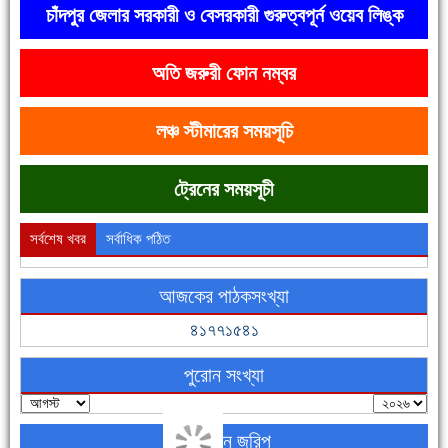
চাঁদপুর জেলার সরকারী ও বেসরকারী গুরুত্বপূর্ন ওয়েব লিঙ্ক
অতি জরুরী ফোন নম্বর
দেশে রাস্তাঘাটসহ অনেক কিছুই হয়েছে, বাড়েনি কর্মসংস্থান
লঞ্চ স্টীমারের সময়সূচি
ট্রেনের সময়সূচী
সর্বশেষ খবর
সর্বাধিক পঠিত
আজকের পাঠকসংখ্যা
ফরিদগঞ্জের ভূমিহীন ২০ পরিবার আজ নিজের পাকা ঘরে উঠছে
৪১৭৭১৫৪১
পুরোন সংখ্যা
অনলাইন জরিপ