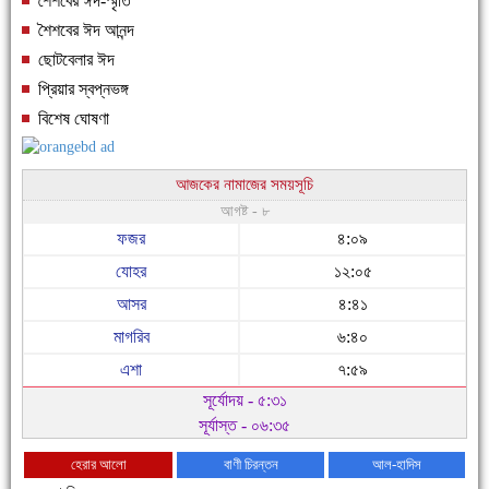
শৈশবের ঈদ-স্মৃতি
শৈশবের ঈদ আনন্দ
ছোটবেলার ঈদ
প্রিয়ার স্বপ্নভঙ্গ
বিশেষ ঘোষণা
আজকের নামাজের সময়সূচি
আগষ্ট - ৮
ফজর
৪:০৯
যোহর
১২:০৫
আসর
৪:৪১
মাগরিব
৬:৪০
এশা
৭:৫৯
সূর্যোদয় - ৫:৩১
সূর্যাস্ত - ০৬:৩৫
হেরার আলো
বাণী চিরন্তন
আল-হাদিস