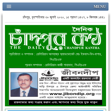
MENU
চাঁদপুর, বৃহস্পতিবার ৩০ জুলাই ২০২০, ১৫ শ্রাবণ ১৪২৭, ৮ জিলহজ ১৪৪১
প্রতিষ্ঠাতা ও সম্পাদক : রোটারিয়ান আলহাজ্ব অ্যাডভোকেট মোঃ ইকবাল-বিন-বাশার,
পিএইচএফ
প্রধান সম্পাদক : রোটারিয়ান কাজী শাহাদাত, পিএইচএফ