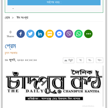
সর্বশেষ খবর :
-
হোম
ঈদ সংখ্যা
>
0
Shares
প্রেম
চন্দন সরকার
৩০ জুলাই, ২০২০ ০০:০০:০০
অ
অ-
অ+
প্রিন্ট