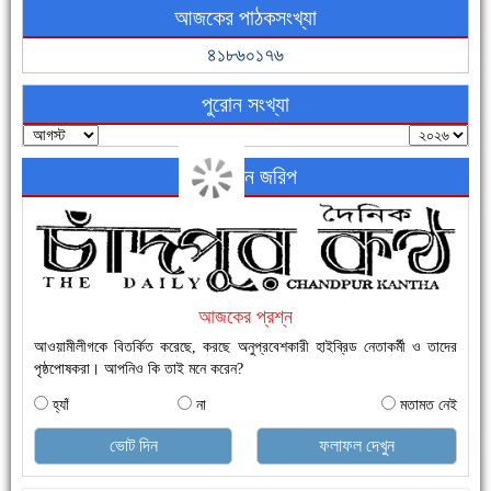
আজকের পাঠকসংখ্যা
নতুনবাজার ফাঁড়ি পুলিশের অভিযানে ৪০ পিচ ইয়াবাসহ ১ জন গ্রেফতার
৪১৮৬০১৭৬
পুরোন সংখ্যা
অনলাইন জরিপ
এক সপ্তাহে শনাক্ত বেড়েছে ৫৫%, মৃত্যু ৪৬%
আজকের প্রশ্ন
আওয়ামীলীগকে বিতর্কিত করেছে, করছে অনুপ্রবেশকারী হাইব্রিড নেতাকর্মী ও তাদের
পৃষ্ঠপোষকরা। আপনিও কি তাই মনে করেন?
হ্যাঁ
না
মতামত নেই
ভোট দিন
ফলাফল দেখুন
ফরিদগঞ্জে ড্রেন ও সড়ক নির্মাণে ধীরগতি জনদুর্ভোগ চরমে