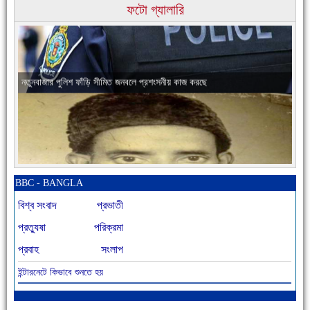
ফটো গ্যালারি
নতুনবাজার পুলিশ ফাঁড়ি সীমিত জনবলে প্রশংসনীয় কাজ করছে
আজ বিশিষ্ট শিক্ষাবিদ এ.টি. আহমেদ হোসাইন রুশদীর ৪৬তম মৃত্যুবার্ষিকী
BBC - BANGLA
বিশ্ব সংবাদ
প্রভাতী
প্রত্যুষা
পরিক্রমা
প্রবাহ
সংলাপ
ইন্টারনেটে কিভাবে শুনতে হয়
৪৮ দিনে সর্বোচ্চ মৃত্যু