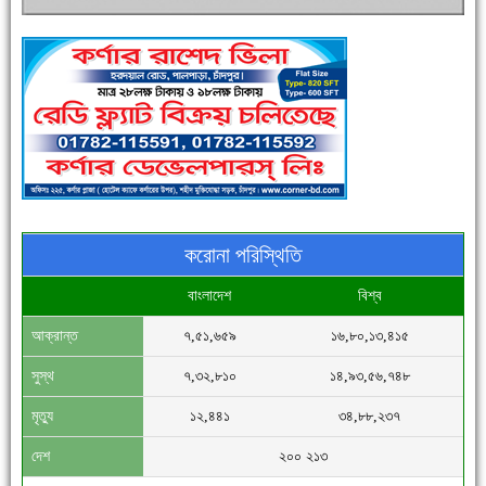
সিগমা ওয়েল ইন্ডাস্ট্রির মেকানিক ও গ্রাহক সভা
করোনা পরিস্থিতি
বাংলাদেশ
বিশ্ব
আক্রান্ত
৭,৫১,৬৫৯
১৬,৮০,১৩,৪১৫
'বাংলা সাহিত্যানুরাগীরা তাঁর অবদানকে চিরকাল স্মরণ করবে'
সুস্থ
৭,৩২,৮১০
১৪,৯৩,৫৬,৭৪৮
মৃত্যু
১২,৪৪১
৩৪,৮৮,২৩৭
দেশ
২০০ ২১৩