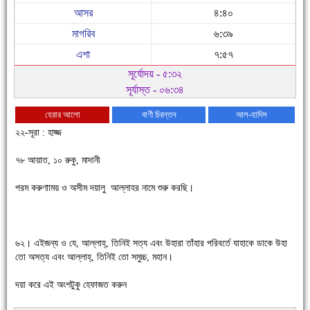
আসর
৪:৪০
মাগরিব
৬:৩৯
এশা
৭:৫৭
চাঁদপুরে উই-এর প্রথম নানা ধরনের পণ্যের সমারোহ
সূর্যোদয় - ৫:৩২
সূর্যাস্ত - ০৬:৩৪
হেরার আলো
বাণী চিরন্তন
আল-হাদিস
২২-সূরা : হাজ্জ
৭৮ আয়াত, ১০ রুকু, মাদানী
পরম করুণাাময় ও অসীম দয়ালু আল্লাহর নামে শুরু করছি।
চাঁদপুরের মানুষ তাদের পুরোটা দিয়ে আমাকে আপন করে নিয়েছে
৬২। এইজন্য ও যে, আল্লাহ্, তিনিই সত্য এবং উহারা তাঁহার পরিবর্তে যাহাকে ডাকে উহা
তো অসত্য এবং আল্লাহ্, তিনিই তো সমুচ্চ, মহান।
দয়া করে এই অংশটুকু হেফাজত করুন