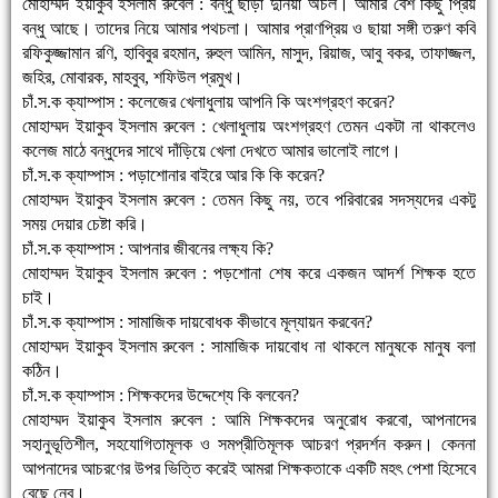
মোহাম্মদ ইয়াকুব ইসলাম রুবেল : বন্ধু ছাড়া দুনিয়া অচল। আমার বেশ কিছু প্রিয়
বন্ধু আছে। তাদের নিয়ে আমার পথচলা। আমার প্রাণপ্রিয় ও ছায়া সঙ্গী তরুণ কবি
রফিকুজ্জামান রণি, হাবিবুর রহমান, রুহুল আমিন, মাসুদ, রিয়াজ, আবু বকর, তাফাজ্জল,
জহির, মোবারক, মাহবুব, শফিউল প্রমুখ।
চাঁ.স.ক ক্যাম্পাস : কলেজের খেলাধুলায় আপনি কি অংশগ্রহণ করেন?
মোহাম্মদ ইয়াকুব ইসলাম রুবেল : খেলাধুলায় অংশগ্রহণ তেমন একটা না থাকলেও
কলেজ মাঠে বন্ধুদের সাথে দাঁড়িয়ে খেলা দেখতে আমার ভালোই লাগে।
চাঁ.স.ক ক্যাম্পাস : পড়াশোনার বাইরে আর কি কি করেন?
মোহাম্মদ ইয়াকুব ইসলাম রুবেল : তেমন কিছু নয়, তবে পরিবারের সদস্যদের একটু
সময় দেয়ার চেষ্টা করি।
চাঁ.স.ক ক্যাম্পাস : আপনার জীবনের লক্ষ্য কি?
মোহাম্মদ ইয়াকুব ইসলাম রুবেল : পড়শোনা শেষ করে একজন আদর্শ শিক্ষক হতে
চাই।
চাঁ.স.ক ক্যাম্পাস : সামাজিক দায়বোধক কীভাবে মূল্যায়ন করবেন?
মোহাম্মদ ইয়াকুব ইসলাম রুবেল : সামাজিক দায়বোধ না থাকলে মানুষকে মানুষ বলা
কঠিন।
চাঁ.স.ক ক্যাম্পাস : শিক্ষকদের উদ্দেশ্যে কি বলবেন?
মোহাম্মদ ইয়াকুব ইসলাম রুবেল : আমি শিক্ষকদের অনুরোধ করবো, আপনাদের
সহানুভূতিশীল, সহযোগিতামূলক ও সমপ্রীতিমূলক আচরণ প্রদর্শন করুন। কেননা
আপনাদের আচরণের উপর ভিত্তি করেই আমরা শিক্ষকতাকে একটি মহৎ পেশা হিসেবে
বেছে নেব।