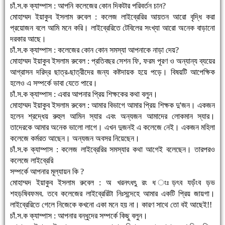
চাঁ.স.ক ক্যাম্পাস : আপনি কলেজের কোন দিকটার পরিবর্তন চান?
মোহাম্মদ ইয়াকুব ইসলাম রুবেল : কলেজ লাইব্রেরির আয়তন আরো বৃদ্ধি করা
প্রয়োজন বলে আমি মনে করি। লাইব্রেরিতে টেবিলের সংখ্যা আরো অনেক বাড়ানো
দরকার আছে।
চাঁ.স.ক ক্যাম্পাস : কলেজের কোন কোন সমস্যা আপনাকে নাড়া দেয়?
মোহাম্মদ ইয়াকুব ইসলাম রুবেল : প্রতিবছর সেশন ফি, ফরম পূরণ ও অন্যান্য ব্যয়ের
আগ্রাসন দরিদ্র ছাত্র-ছাত্রীদের জন্য কষ্টদায়ক হয়ে পড়ে। বিষয়টি আপেক্ষিক
হলেও এ সম্পর্কে ভাবা যেতে পারে।
চাঁ.স.ক ক্যাম্পাস : এবার আপনার প্রিয় শিক্ষকের কথা বলুন।
মোহাম্মদ ইয়াকুব ইসলাম রুবেল : আমার বিভাগে আমার প্রিয় শিক্ষক দু'জন। একজন
হলেন শ্রদ্ধেয় রুহুল আমিন স্যার এবং অন্যজন আমাদের লোকমান স্যার।
তাদেরকে আমার অনেক ভালো লাগে। এখন দুজনই এ কলেজে নেই। একজন মহিলা
কলেজে কর্মরত আছেন। অন্যজন অবসর নিয়েছেন।
চাঁ.স.ক ক্যাম্পাস : কলেজ লাইব্রেরির সমস্যার কথা আগেই বলেছেন। তারপরও
কলেজে লাইব্রেরি
সম্পর্কে আপনার মূল্যায়ন কি ?
মোহাম্মদ ইয়াকুব ইসলাম রুবেল : অ খরনৎধৎু রং ধ ংঃড়ৎব যড়ঁংব ড়ভ
শহড়ষিবফমব. তবে কলেজের লাইব্রেরিটা নিঃসন্দেহে আমার একটি প্রিয় জায়গা।
লাইব্রেরিতে গেলে নিজেকে কখনো একা মনে হয় না। কারণ সাথে তো বই আছেই!!
চাঁ.স.ক ক্যাম্পাস : আপনার বন্ধুদের সম্পর্কে কিছু বলুন।