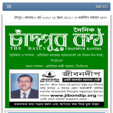
MENU
চাঁদপুর। মঙ্গলবার ৮ মার্চ ২০১৬। ২৫ ফাল্গুন ১৪২২। ২৭ জমাদিউল আউয়াল ১৪৩৭
প্রতিষ্ঠাতা ও সম্পাদক : রোটারিয়ান আলহাজ্ব অ্যাডভোকেট মোঃ ইকবাল-বিন-বাশার,
পিএইচএফ
প্রধান সম্পাদক : রোটারিয়ান কাজী শাহাদাত, পিএইচএফ