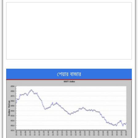
এক সপ্তাহে শনাক্ত বেড়েছে ৫৫%, মৃত্যু ৪৬%
শেয়ার বাজার
পুলিশ সদস্যদের জন্যে এসপির মৌসুমি ফল উপহার