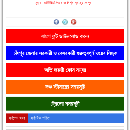
সূত্র: আইইডিসিআর ও বিশ্ব স্বাস্থ্য সংস্থা।
দেশে রাস্তাঘাটসহ অনেক কিছুই হয়েছে, বাড়েনি কর্মসংস্থান
বাংলা ফন্ট ডাউনলোড করুন
চাঁদপুর জেলার সরকারী ও বেসরকারী গুরুত্বপূর্ন ওয়েব লিঙ্ক
অতি জরুরী ফোন নম্বর
ফরিদগঞ্জের ভূমিহীন ২০ পরিবার আজ নিজের পাকা ঘরে উঠছে
লঞ্চ স্টীমারের সময়সূচি
ট্রেনের সময়সূচী
সর্বশেষ খবর
সর্বাধিক পঠিত