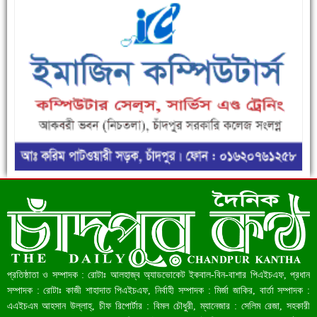
রেকর্ড ৪৫.৪৬ বিলিয়ন ডলারের রিজার্ভ
প্রতিষ্ঠাতা ও সম্পাদক : রোটাঃ আলহাজ্ব অ্যাডভোকেট ইকবাল-বিন-বাশার পিএইচএফ, প্রধান
বাংলাদেশ আজ মধ্যম আয়ের দেশে উন্নীত হওয়ার পথে
সম্পাদক : রোটাঃ কাজী শাহাদাত পিএইচএফ, নির্বাহী সম্পাদক : মির্জা জাকির, বার্তা সম্পাদক :
এএইচএম আহসান উল্লাহ্, চীফ রিপোর্টার : বিমল চৌধুরী, ম্যানেজার : সেলিম রেজা, সহকারী