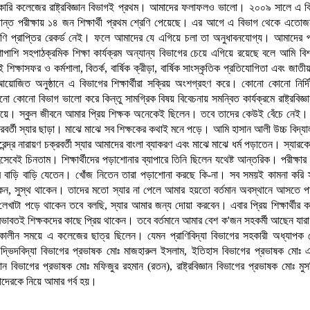
সরকারি কলেজের রাষ্ট্রবিজ্ঞান বিভাগই প্রথম। আমাদের ফলাফলও ভালো। ২০০৯ সালে এ ব
 চূড়ান্ত পরীক্ষায় ১৪ জন শিক্ষার্থী প্রথম শ্রেণি পেয়েছে। এর আগে এ বিভাগ থেকে এতোজন শ
েণি প্রাপ্তির রেকর্ড নেই। ফলে আমাদের যে এগিয়ে চলা তা অনুধাবনযোগ্য। আমাদের প্র
াশাপাশি সহপাঠক্রমিক শিক্ষা কার্যক্রম অন্যান্য বিভাগের চেয়ে এগিয়ে রয়েছে বলে আমি বি
 শিক্ষাসফর ও কর্মশালা, বিতর্ক, বার্ষিক ক্রীড়া, বার্ষিক সাংস্কৃতিক প্রতিযোগিতা এবং জাত
য়োজিত অনুষ্ঠানে এ বিভাগের শিক্ষার্থীরা সক্রিয় অংশগ্রহণ করে। কোনো কোনো নির্দিষ্ট
 কোনো বিভাগ ভালো করে কিন্তু সামগ্রিক বিষয় বিবেচনায় সমন্বিত কার্যক্রমে রাষ্ট্রবিজ্ঞ
য়ে। স্কুল জীবনে আমার প্রিয় শিক্ষক অনেকেই ছিলেন। তবে তাদের কেউই বেঁচে নেই। শুধ
্রবর্তী স্যার ছাড়া। মাঝে মাঝে সব শিক্ষকের কথাই মনে পড়ে। আমি হাসান আলী উচ্চ বিদ্যা
েন্দ্র নারায়ণ চক্রবর্তী স্যার আমাদের বাংলা ব্যাকরণ এবং মাঝে মাঝে ধর্ম পড়াতেন। স্যারক
িসেবেই চিনতাম। শিক্ষার্থীদের পড়াশোনার ব্যাপারে তিনি ছিলেন যথেষ্ট আন্তরিক। পরীক্ষা
ীদের বাড়ি বাড়ি যেতেন। খোঁজ নিতেন তারা পড়াশোনা করছে কি-না। সব সময়ই কামনা করি 
েন, সুস্থ থাকেন। তাদের মতো স্যার না পেলে আমার হয়তো বর্তমান অবস্থানে আসতে প
 লেখাটা পড়ে থাকেন তবে বলছি, স্যার আমার জন্য দোয়া করবেন। এবার প্রিয় শিক্ষার্থীর
ী স্বভাবতই শিক্ষকদের কাছে প্রিয় থাকেন। তবে বর্তমানে আমার বেশ ক'জন সহকর্মী আছেন যা
মকালীন সময়ে এ কলেজের ছাত্র ছিলেন। যেমন প্রাণিবিদ্যা বিভাগের সহকারী অধ্যাপক 
দ্ভিদবিদ্যা বিভাগের প্রভাষক মোঃ মাজহারুল ইসলাম, ইতিহাস বিভাগের প্রভাষক মোঃ এ
্ঞান বিভাগের প্রভাষক মোঃ মফিজুর রহমান (রতন), রাষ্ট্রবিজ্ঞান বিভাগের প্রভাষক মোঃ মু
াদেরকে নিয়ে আমার গর্ব হয়।