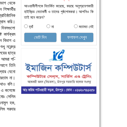
িভাগ থেকে
আওয়ামীলীগকে বিতর্কিত করেছে, করছে অনুপ্রবেশকারী
িক্ষার্থীর
হাইব্রিড নেতাকর্মী ও তাদের পৃষ্ঠপোষকরা। আপনিও কি
াতিষ্ঠানিক
তাই মনে করেন?
শ্বাস করি।
হ্যাঁ
না
মতামত নেই
ীয় দিবসগুলো
 কার্যক্রম
ভোট দিন
ফলাফল দেখুন
ান বিভাগ এ
ু নরেন্দ্র
লয়ের ছাত্র
ে আমরা প-ি
র আগে তিনি
স্যার যেনো
ারতাম না।
 কথাও বলি।
রা এ কলেজে
মোঃ সেলিম
নামুল হক,
সলিম সরদার