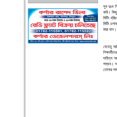
সুখ দুঃখ
করি। কিছুদ
মিটিং হচ্
মিটিং চলা
মারা যান।
যেহেতু আম
পুলিশ সদস্যদের জন্যে এসপির মৌসুমি ফল উপহার
শিক্ষার্থ
দায়িত্ব 
সম্ভব। অভ
তোলার সম
সিগমা ওয়েল ইন্ডাস্ট্রির মেকানিক ও গ্রাহক সভা