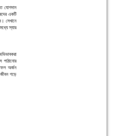
তে যোগদান
রিষদের একটি
েন। সেখানে
ধ্যে স্যার
 অভিভাবকরা
সে পাঠানোর
াফল অর্জন
ে জীবন গড়ে