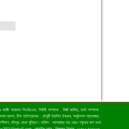
জী শাহাদাত পিএইচএফ, নির্বাহী সম্পাদক : মির্জা জাকির, বার্তা সম্পাদক :
াম স্বপন, চীফ ফটোগ্রাফার : চৌধুরী ইয়াসিন ইকরাম, সার্কুলেশন ম্যানেজার :
িপণীবাগ, চাঁদপুর থেকে মুদ্রিত। অফিস : আলহাজ্ব ডাঃ এমএ গফুরের বাস ভবন
ews2011@gmail.com
, মোবাইল ফোন : বিজ্ঞাপন বিভাগ- ০১৭১২-৪০৮০০৬,