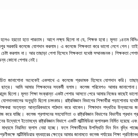
ু হলেও হয়তো হতে পারতাম। আগে লক্ষ্য ছিলো না যে, শিক্ষক হবো। মূলত ১৪তম বিসিএ
াঁদপুর সরকারি কলেজে যোগদান করলাম। এ কলেজে শিক্ষকতা করে ভালো লেগে গেল। তাই 
েষ্টা করলাম না। আর তাছাড়া পেশা হিসেবে শিক্ষকতা যথেষ্ঠ সম্মানজনক। শিক্ষকতা পেশায়
ন্য কোনো পেশায় নেই।
িচিত জানাশোনা অনেকেই একসাথে এ কলেজে প্রভাষক হিসেবে যোগদান করি। তাছা
ছাত্র। আমি আমার শিক্ষকদের সহকর্মী হলাম। কলেজ পরিবেশও আমার জানাশোনা
 আনন্দ ছিলো। মূলত শিক্ষা সংক্রান্ত একটা পেশায় আসতে পেরে আমার নিজের কাছেই ভা
 যোগদানকালের অনুভূতি ছিলো চমৎকার। রাষ্ট্রবিজ্ঞান বিভাগের শিক্ষার্থীরা পড়াশোনায় যথেষ
িক্ষকরা অত্যন্ত আন্তরিকভাবে পাঠদান করে থাকেন। শিক্ষাদান পদ্ধতির উন্নয়নের জ
াজ করে যাচ্ছি। কলেজ প্রশাসনের সহযোগিতা ও রাষ্ট্রবিজ্ঞান বিভাগের বিভাগীয় প্রধান প
ের উদ্যোগে ইতোমধ্যে রাষ্ট্রবিজ্ঞান বিভাগে একটি মাল্টিমিডিয়া ক্লাসরুম নির্মিত হয়েছে এবং ম
ের মাধ্যমে নিয়মিত ক্লাস নেয়া হচ্ছে। ফলে শিক্ষার্থীদের উপস্থিতি দিন দিন বৃদ্ধি পাচ্
রেণীকক্ষে মাল্টিমিডিয়ার ব্যবহারের ক্ষেত্রে আমার জানামতে কলেজ পর্যায়ের শিক্ষা প্রতিষ্ঠান