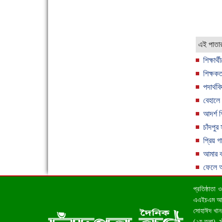
এক সপ্তাহে শনাক্ত বেড়েছে ৫৫%, মৃত্যু ৪৬%
এই পাতা
শিক্ষার্
শিক্ষকত
পদার্থব
বেহালে
আদর্শ শ
ফরিদগঞ্জে ড্রেন ও সড়ক নির্মাণে ধীরগতি জনদুর্ভোগ
চরমে
চাঁদপুর
প্রিয় গ
আমার ক
ফেলে আ
প্রতিষ্ঠাতা
এএইচএম আহসা
সোহাঈদ খান 
(২য় তলা), 