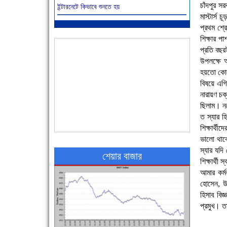
চাঁদপুর 
ইন্টারনেটে কিভাবে শুনতে হয়
আজ বিশিষ্ট শিক্ষাবিদ এ.টি. আহমেদ হোসাইন রুশদীর
মাস্টার্স
৪৬তম মৃত্যুবার্ষিকী
প্রথম শ্র
শিক্ষার প
প্রতি বছরই
উপলক্ষে আ
হয়তো কোনো
বিষয়ে এগি
নারায়ণ চক
ছিলাম। নর
ত স্যার হ
৪৮ দিনে সর্বোচ্চ মৃত্যু
শিক্ষার্থ
ভালো থাক
স্যার যদি
শেয়ার বাজার
শিক্ষার্থ
আমার কর্
হোসেন, উ
হিসাব বিজ
প্রমুখ। ত
এক সপ্তাহে শনাক্ত বেড়েছে ৫৫%, মৃত্যু ৪৬%