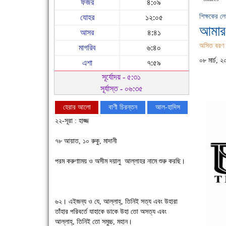
ফজর
৪:০৯
শিক্ষকের লে
যোহর
১২:০৫
আমার 
আসর
৪:৪১
অসিত বরণ 
মাগরিব
৬:৪০
০৮ মার্চ, 
এশা
৭:৫৯
সূর্যোদয় - ৫:৩১
সূর্যাস্ত - ০৬:৩৫
হেরার আলো
বাণী চিরন্তন
আল-হাদিস
২২-সূরা : হাজ্জ
৭৮ আয়াত, ১০ রুকু, মাদানী
পরম করুণাাময় ও অসীম দয়ালু আল্লাহর নামে শুরু করছি।
চাঁদপুরে উই-এর প্রথম নানা ধরনের পণ্যের সমারোহ
৬২। এইজন্য ও যে, আল্লাহ্, তিনিই সত্য এবং উহারা
তাঁহার পরিবর্তে যাহাকে ডাকে উহা তো অসত্য এবং
আল্লাহ্, তিনিই তো সমুচ্চ, মহান।