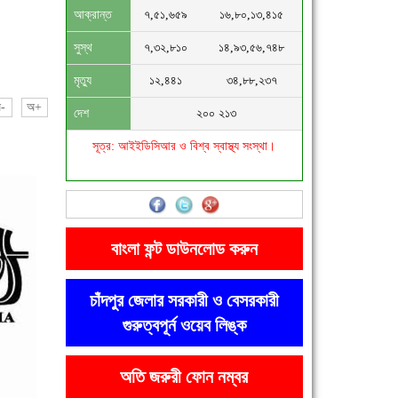
আক্রান্ত
৭,৫১,৬৫৯
১৬,৮০,১৩,৪১৫
সুস্থ
৭,৩২,৮১০
১৪,৯৩,৫৬,৭৪৮
মৃত্যু
১২,৪৪১
৩৪,৮৮,২৩৭
-
অ+
দেশ
২০০ ২১৩
সূত্র: আইইডিসিআর ও বিশ্ব স্বাস্থ্য সংস্থা।
বাংলা ফন্ট ডাউনলোড করুন
চাঁদপুর জেলার সরকারী ও বেসরকারী
গুরুত্বপূর্ন ওয়েব লিঙ্ক
অতি জরুরী ফোন নম্বর