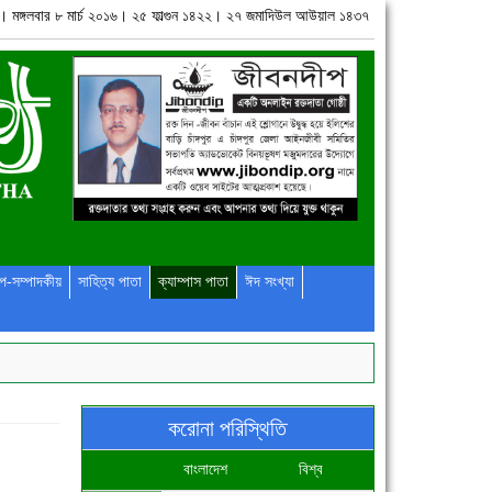
ুর। মঙ্গলবার ৮ মার্চ ২০১৬। ২৫ ফাল্গুন ১৪২২। ২৭ জমাদিউল আউয়াল ১৪৩৭
প-সম্পাদকীয়
সাহিত্য পাতা
ক্যাম্পাস পাতা
ঈদ সংখ্যা
করোনা পরিস্থিতি
বাংলাদেশ
বিশ্ব