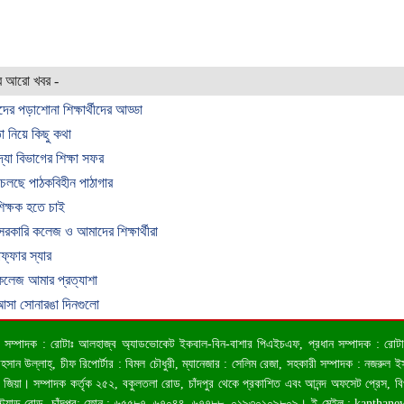
র আরো খবর -
থীদের পড়াশোনা শিক্ষার্থীদের আড্ডা
া নিয়ে কিছু কথা
িদ্যা বিভাগের শিক্ষা সফর
 চলছে পাঠকবিহীন পাঠাগার
িক্ষক হতে চাই
 সরকারি কলেজ ও আমাদের শিক্ষার্থীরা
াফ্ফার স্যার
লেজ আমার প্রত্যাশা
সা সোনারঙা দিনগুলো
 ও সম্পাদক : রোটাঃ আলহাজ্ব অ্যাডভোকেট ইকবাল-বিন-বাশার পিএইচএফ, প্রধান সম্পাদক : রোটাঃ কা
ন উল্লাহ্, চীফ রিপোর্টার : বিমল চৌধুরী, ম্যানেজার : সেলিম রেজা, সহকারী সম্পাদক : নজরুল ইসল
জিয়া। সম্পাদক কর্তৃক ২৫২, বকুলতলা রোড, চাঁদপুর থেকে প্রকাশিত এবং আনন্দ অফসেট প্রেস, ব
স্ট্র্যান্ড রোড, চাঁদপুর; ফোন : ৬৫৫৮৭, ৬৭০৪৪, ৬৭৭৮৮, ০১৯৩০১০৯৮০৯। ই-মেইল :
kanthan