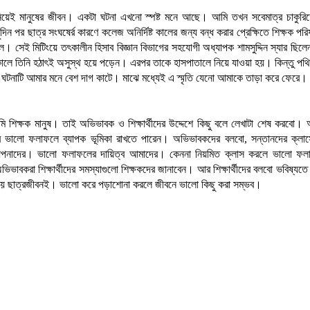
 নিয়েই মানুষের জীবন। একটা ঘটনা এখনো স্পষ্ট মনে আছে। আমি তখন সবেমাত্র চাকুরি
িন পর ছাত্র সংঘষের্র কারণে কলেজ অনির্দিষ্ট কালের জন্য বন্ধ করার প্রেক্ষিতে শিক্ষক প
ছিল। সেই মিটিংয়ে তৎকালীন হিসাব বিজ্ঞান বিভাগের সহযোগী অধ্যাপক শামসুদ্দিন স্যার ছিল
কালে তিনি হঠাৎই অসুস্থ হয়ে পড়েন। এরপর তাকে হাসপাতালে নিয়ে যাওয়া হয়। কিন্তু পথিম
 ঘটনাটি আমার মনে বেশ দাগ কাটে। মাঝে মধ্যেই এ স্মৃতি যেনো আমাকে তাড়া করে ফেরে।
ি শিক্ষক মানুষ। তাই অভিভাবক ও শিক্ষার্থীদের উদ্দেশে কিছু বলে লেখাটা শেষ করবো।
ীদের ভালো ফলাফলে ব্যাপক ভূমিকা রাখতে পারেন। অভিভাবকদের বলবো, সন্তানদের ক্লা
আপনাদের। ভালো ফলাফলের দায়িত্ব আমাদের। কেননা নিয়মিত ক্লাস করলে ভালো ফল
িভাবকরা শিক্ষার্থীদের সমস্যাগুলো শিক্ষকদের জানাবেন। আর শিক্ষার্থীদের বলবো ভবিষ্যত
য় ছাত্রজীবনই। ভালো করে পড়াশোনা করলে জীবনে ভালো কিছু করা সম্ভব।