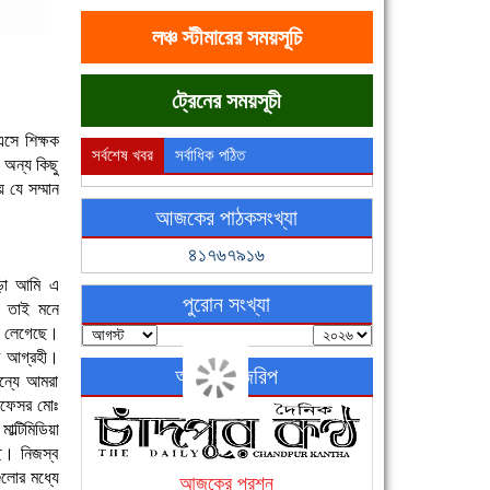
লঞ্চ স্টীমারের সময়সূচি
ট্রেনের সময়সূচী
সে শিক্ষক
সর্বশেষ খবর
সর্বাধিক পঠিত
অন্য কিছু
 যে সম্মান
আজকের পাঠকসংখ্যা
৪১৭৬৭৯১৬
ড়া আমি এ
পুরোন সংখ্যা
। তাই মনে
লো লেগেছে।
্ট আগ্রহী।
অনলাইন জরিপ
ন্যে আমরা
্রফেসর মোঃ
াল্টিমিডিয়া
ছে। নিজস্ব
গুলোর মধ্যে
আজকের প্রশ্ন