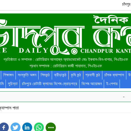
চাঁদপ
প্রতিষ্ঠাতা ও সম্পাদক : রোটারিয়ান আলহাজ্ব অ্যাডভোকেট মোঃ ইকবাল-বিন-বাশার, পিএইচএফ
প্রধান সম্পাদক : রোটারিয়ান কাজী শাহাদাত, পিএইচএফ
শিক্ষাঙ্গন
সংস্কৃতি অঙ্গন
শিশুকন্ঠ
ক্রীড়াকন্ঠ
কৃষি কন্ঠ
প্রবাসী কন্ঠ
চাঁসক ক্যাম্পাস
উ
ামি
সুচিন্তা
চাঁদপুরে রোটারী ক্লাবের বিশেষ ক্রোড়পত্র
বিশেষ আয়োজন
ই-পেপার
-
ক্যাম্পাস পাতা