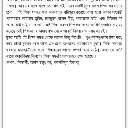
দিলাম। আর এর সাথে সাথে তিন রাত দুই দিনের একটি সুন্দর সফল শিক্ষা সফর শেষ
হলো। এই শিক্ষা সফরে যারা অক্লান্ত পরিশ্রম করেছে তারা হলো আমার সহপাঠী
তোফায়েল আহমেদ তুহিন, মাহমুদুল হাসান হীরা, শাহআলম ভাই, এবং বিভিন্ন বর্ষ
থেকে ছোট ভাই ও বোনরা। এই শিক্ষা সফরে শিক্ষকরা আমাদের বিভিন্নভাবে সাহায্য
করেছে তাই শিক্ষকদের আমার পক্ষ থেকে আন্তরিকভাবে ধন্যবাদ জানাই।
মূলত আমি এই শিক্ষা সফর থেকে অনেক কিছু শিখেছি। শৃঙ্খলাবদ্ধভাবে মজা করা,
সবার মাঝে দূরত্ব কমে আসা এবংএকে অপরদের ভালোভাবে বুঝা। শিক্ষা সফরের
মাধ্যমে ছাএছাএীদের সাথে শিক্ষকদের ভালো সম্পর্ক ঘরে ওঠে। অবশেষে আমি
বলবো পদার্থবিদ্যা বিভাগের শিক্ষা সফরটা সফলভাবে শেষ হয়েছে।
লেখক : শিক্ষার্থী, অর্নাস চর্তুথ বর্ষ, পদার্থবিদ্যা বিভাগ)