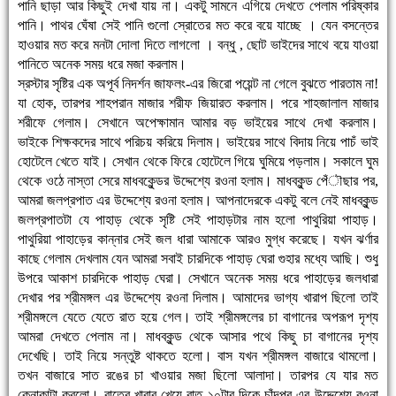
পানি ছাড়া আর কিছুই দেখা যায় না। একটু সামনে এগিয়ে দেখতে পেলাম পরিষ্কার
পানি। পাথর ঘেঁষা সেই পানি গুলো স্রোতের মত করে বয়ে যাচ্ছে । যেন বসন্তের
হাওয়ার মত করে মনটা দোলা দিতে লাগলো । বন্ধু , ছোট ভাইদের সাথে বয়ে যাওয়া
পানিতে অনেক সময় ধরে মজা করলাম।
স্রস্টার সৃষ্টির এক অপূর্ব নিদর্শন জাফলং-এর জিরো পয়েন্ট না গেলে বুঝতে পারতাম না!
যা হোক, তারপর শাহপরান মাজার শরীফ জিয়ারত করলাম। পরে শাহজালাল মাজার
শরীফে গেলাম। সেখানে অপেক্ষামান আমার বড় ভাইয়ের সাথে দেখা করলাম।
ভাইকে শিক্ষকদের সাথে পরিচয় করিয়ে দিলাম। ভাইয়ের সাথে বিদায় নিয়ে পাচঁ ভাই
হোটেলে খেতে যাই। সেখান থেকে ফিরে হোটেলে গিয়ে ঘুমিয়ে পড়লাম। সকালে ঘুম
থেকে ওঠে নাস্তা সেরে মাধবকুেন্ডর উদ্দেশ্যে রওনা হলাম। মাধবকুন্ড পেঁৗছার পর,
আমরা জলপ্রপাত এর উদ্দেশ্যে রওনা হলাম। আপনাদেরকে একটু বলে নেই মাধবকুন্ড
জলপ্রপাতটা যে পাহাড় থেকে সৃষ্টি সেই পাহাড়টার নাম হলো পাথুরিয়া পাহাড়।
পাথুরিয়া পাহাড়ের কান্নার সেই জল ধারা আমাকে আরও মুগ্ধ করেছে। যখন ঝর্ণার
কাছে গেলাম দেখলাম যেন আমরা সবাই চারদিকে পাহাড় ঘেরা গুহার মধ্যে আছি। শুধু
উপরে আকাশ চারদিকে পাহাড় ঘেরা। সেখানে অনেক সময় ধরে পাহাড়ের জলধারা
দেখার পর শ্রীমঙ্গল এর উদ্দেশ্যে রওনা দিলাম। আমাদের ভাগ্য খারাপ ছিলো তাই
শ্রীমঙ্গলে যেতে যেতে রাত হয়ে গেল। তাই শ্রীমঙ্গলের চা বাগানের অপরূপ দৃশ্য
আমরা দেখতে পেলাম না। মাধবকুন্ড থেকে আসার পথে কিছু চা বাগানের দৃশ্য
দেখেছি। তাই নিয়ে সন্তুষ্ট থাকতে হলো। বাস যখন শ্রীমঙ্গল বাজারে থামলো।
তখন বাজারে সাত রঙের চা খাওয়ার মজা ছিলো আলাদা। তারপর যে যার মত
কেনাকাটা করলো। রাতের খাবার খেয়ে রাত ১০টার দিকে চাঁদপুর এর উদ্দেশ্যে রওনা