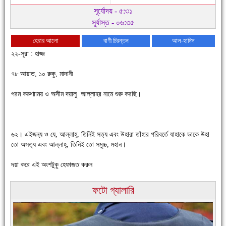
সূর্যোদয় - ৫:৩১
সূর্যাস্ত - ০৬:৩৫
হেরার আলো
বাণী চিরন্তন
আল-হাদিস
২২-সূরা : হাজ্জ
৭৮ আয়াত, ১০ রুকু, মাদানী
চাঁদপুরে উই-এর প্রথম নানা ধরনের পণ্যের সমারোহ
পরম করুণাাময় ও অসীম দয়ালু আল্লাহর নামে শুরু করছি।
৬২। এইজন্য ও যে, আল্লাহ্, তিনিই সত্য এবং উহারা তাঁহার পরিবর্তে যাহাকে ডাকে উহা
তো অসত্য এবং আল্লাহ্, তিনিই তো সমুচ্চ, মহান।
দয়া করে এই অংশটুকু হেফাজত করুন
ফটো গ্যালারি
চাঁদপুরের মানুষ তাদের পুরোটা দিয়ে আমাকে আপন করে নিয়েছে