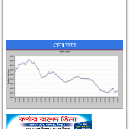
৪৮ দিনে সর্বোচ্চ মৃত্যু
শেয়ার বাজার
এক সপ্তাহে শনাক্ত বেড়েছে ৫৫%, মৃত্যু ৪৬%