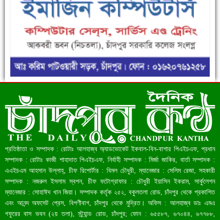
ফরিদগঞ্জে ড্রেন ও সড়ক নির্মাণে ধীরগতি জনদুর্ভোগ চরমে
রেকর্ড ৪৫.৪৬ বিলিয়ন ডলারের রিজার্ভ
প্রতিষ্ঠাতা ও সম্পাদক : রোটাঃ আলহাজ্ব অ্যাডভোকেট ইকবাল-বিন-বাশার পিএইচএফ, প্রধান
সম্পাদক : রোটাঃ কাজী শাহাদাত পিএইচএফ, নির্বাহী সম্পাদক : মির্জা জাকির, বার্তা সম্পাদক :
এএইচএম আহসান উল্লাহ্, চীফ রিপোর্টার : বিমল চৌধুরী, ম্যানেজার : সেলিম রেজা, সহকারী
সম্পাদক : নজরুল ইসলাম স্বপন, চীফ ফটোগ্রাফার : চৌধুরী ইয়াসিন ইকরাম, সার্কুলেশন
ম্যানেজার : সোহাঈদ খান জিয়া। সম্পাদক কর্তৃক ২৫২, বকুলতলা রোড, চাঁদপুর থেকে প্রকাশিত
এবং আনন্দ অফসেট প্রেস, বিপণীবাগ, চাঁদপুর থেকে মুদ্রিত। অফিস : আলহাজ্ব ডাঃ এমএ
গফুরের বাস ভবন (২য় তলা), স্ট্র্যান্ড রোড, চাঁদপুর; ফোন : ৬৫৫৮৭, ৬৭০৪৪, ৬৭৭৮৮,