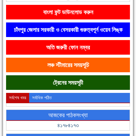
বাংলা ফন্ট ডাউনলোড করুন
চাঁদপুর জেলার সরকারী ও বেসরকারী গুরুত্বপূর্ন ওয়েব লিঙ্ক
অতি জরুরী ফোন নম্বর
দেশে রাস্তাঘাটসহ অনেক কিছুই হয়েছে, বাড়েনি কর্মসংস্থান
লঞ্চ স্টীমারের সময়সূচি
ট্রেনের সময়সূচী
সর্বশেষ খবর
সর্বাধিক পঠিত
আজকের পাঠকসংখ্যা
ফরিদগঞ্জের ভূমিহীন ২০ পরিবার আজ নিজের পাকা ঘরে উঠছে
৪১৭৮৪১৭৩