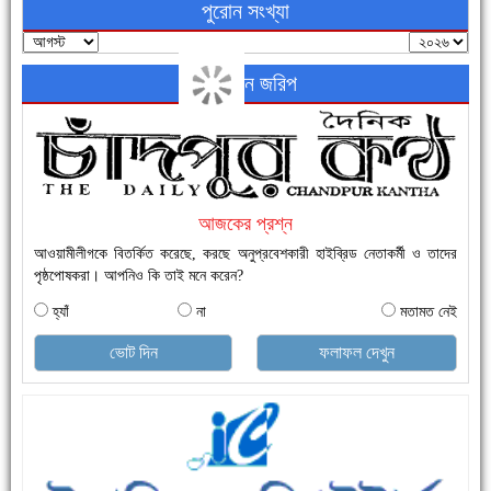
পুরোন সংখ্যা
অনলাইন জরিপ
নতুনবাজার ফাঁড়ি পুলিশের অভিযানে ৪০ পিচ ইয়াবাসহ ১ জন গ্রেফতার
আজকের প্রশ্ন
আওয়ামীলীগকে বিতর্কিত করেছে, করছে অনুপ্রবেশকারী হাইব্রিড নেতাকর্মী ও তাদের
পৃষ্ঠপোষকরা। আপনিও কি তাই মনে করেন?
হ্যাঁ
না
মতামত নেই
ভোট দিন
ফলাফল দেখুন
এক সপ্তাহে শনাক্ত বেড়েছে ৫৫%, মৃত্যু ৪৬%