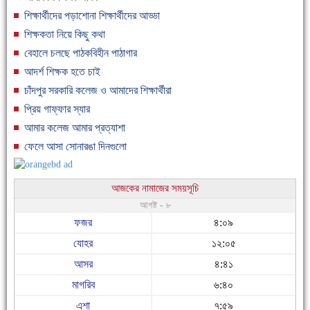
শিক্ষার্থীদের পড়াশোনা শিক্ষার্থীদের আড্ডা
শিক্ষকতা নিয়ে কিছু কথা
বেহালে চলছে পাঠকবিহীন পাঠাগার
আদর্শ শিক্ষক হতে চাই
চাঁদপুর সরকারি কলেজ ও আমাদের শিক্ষার্থীরা
প্রিয় গাফ্ফার স্যার
আমার কলেজ আমার প্রত্যাশা
ফেলে আসা সোনারঙা দিনগুলো
আজকের নামাজের সময়সূচি
আগষ্ট - ৮
ফজর
৪:০৯
যোহর
১২:০৫
আসর
৪:৪১
মাগরিব
৬:৪০
এশা
৭:৫৯