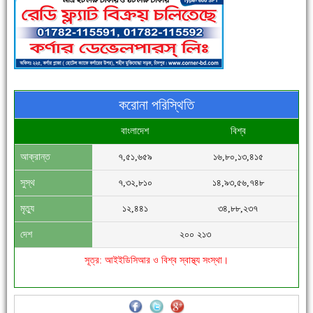
পুলিশ সদস্যদের জন্যে এসপির মৌসুমি ফল উপহার
করোনা পরিস্থিতি
বাংলাদেশ
বিশ্ব
আক্রান্ত
৭,৫১,৬৫৯
১৬,৮০,১৩,৪১৫
সিগমা ওয়েল ইন্ডাস্ট্রির মেকানিক ও গ্রাহক সভা
সুস্থ
৭,৩২,৮১০
১৪,৯৩,৫৬,৭৪৮
মৃত্যু
১২,৪৪১
৩৪,৮৮,২৩৭
দেশ
২০০ ২১৩
সূত্র: আইইডিসিআর ও বিশ্ব স্বাস্থ্য সংস্থা।
'বাংলা সাহিত্যানুরাগীরা তাঁর অবদানকে চিরকাল স্মরণ করবে'