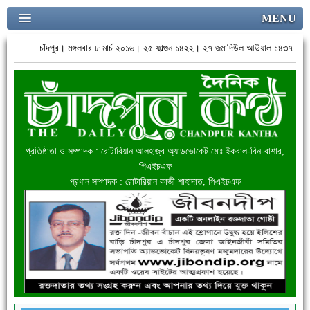
MENU
চাঁদপুর। মঙ্গলবার ৮ মার্চ ২০১৬। ২৫ ফাল্গুন ১৪২২। ২৭ জমাদিউল আউয়াল ১৪৩৭
প্রতিষ্ঠাতা ও সম্পাদক : রোটারিয়ান আলহাজ্ব অ্যাডভোকেট মোঃ ইকবাল-বিন-বাশার,
পিএইচএফ
প্রধান সম্পাদক : রোটারিয়ান কাজী শাহাদাত, পিএইচএফ