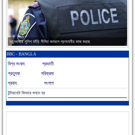
নতুনবাজার পুলিশ ফাঁড়ি সীমিত জনবলে প্রশংসনীয় কাজ করছে
BBC - BANGLA
বিশ্ব সংবাদ
প্রভাতী
প্রত্যুষা
পরিক্রমা
প্রবাহ
সংলাপ
ইন্টারনেটে কিভাবে শুনতে হয়
আজ বিশিষ্ট শিক্ষাবিদ এ.টি. আহমেদ হোসাইন রুশদীর ৪৬তম মৃত্যুবার্ষিকী