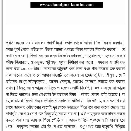
প্রতি বছরের ন্যায় এবারও পদার্থবিদ্যা বিভাগ থেকে আমরা শিক্ষা সফর করলাম।
সবার পূর্বে থেকে পরিকল্পনা ছিলো আমরা এবারের শিক্ষা সফরটা সিলেটে করবো । যে
কথা সে কাজ । শিক্ষা সফরের জন্য সিলেটের জাফলং , শাহজালাল, শাহপরান, মাজার
শরীফ জিয়ারত , মাধবকুন্ড, শ্রীমঙ্গল স্থান নির্ধারণ করা হলো। সফরের যাএাটা শুরু
হলো রাত ১০. ৩০ টায়। আমাদের আনন্দটা শুরু হলো যখন গান বাজতে শুরু করলো
এবং গানের তালে তালে আমার সহপাঠী তোফায়েল আহমেদ তুহিন , শীমুল , ছোট
ভাইদের মধ্যে সাইফুল্লাহ , রাসেদ মোল্লা, আরোও অনেকে নাচতে শুরু করলো
তখন। কিন্তু আমি আনন্দ না দিতে পারলেও মজাটা নিয়েছি। কথায় আছে না আনন্দ
না দিতে পারলেও মজা নেওয়াটা উপভোগের বিষয়। আমার বেলায় তাই হয়েছে। যা
হোক আমরা সিলেট শহরে পৌছঁলাম সকাল ৮ ঘটিকায়। সিলেট শহরে নাস্তা খাওয়া
শেষে জাফলং পৌছানোর আগেই দূর থেকে ভারতকে ঘিরে ধরে রাখা কালো মেঘের মত
পাহাড়টা দেখে দু চোখ যেন কিছুতেই সরতে চায় না। এই পাহাড়কে অবলোকন করতে
করতে এক সময় জাফলং গিয়ে পৌছঁলাম। জাফলং গিয়ে প্রথমে মনটা খারাপ হয়ে
গেল। বন্ধুদের বললাম এটা কি দেখতে আসলাম। শুধু পাথর আর বালুরাশি মিশ্রিত