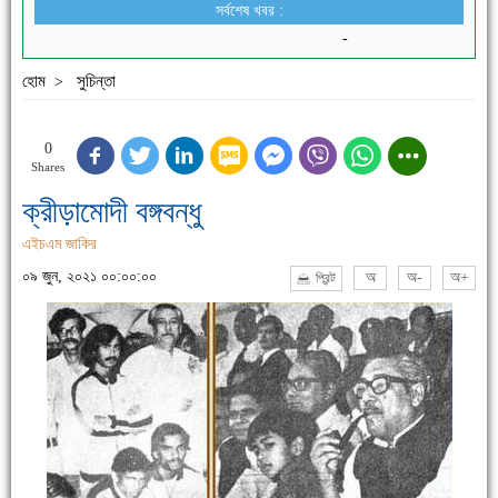
সর্বশেষ খবর :
-
হোম
সুচিন্তা
>
0
Shares
ক্রীড়ামোদী বঙ্গবন্ধু
এইচএম জাকির
০৯ জুন, ২০২১ ০০:০০:০০
অ
অ-
অ+
প্রিন্ট