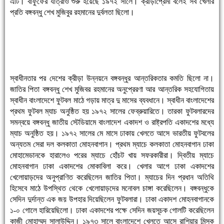
এটি। বাফুফের যাত্রাও শুরু হয়েছে ১৯৭২ সালে। ক্রীড়াপ্রেমী বলেই সব খেলার
প্রতি বঙ্গবন্ধু শেখ মুজিবুর রহমানের দুর্বলতা ছিলো।
স্বাধীনতার পর দেশের ক্রীড়া উন্নয়নে বঙ্গবন্ধুর আন্তরিকতার কমতি ছিলো না।
জাতির পিতা বঙ্গবন্ধু শেখ মুজিবর রহমানের অনুপ্রেরণা আর আন্তরিক সহযোগিতায়
স্বাধীন বাংলাদেশে ফুটবল মাঠে গড়ায় মাত্র দু মাসের ব্যবধানে। স্বাধীন বাংলাদেশের
প্রথম ফুটবল ম্যাচ অনুষ্ঠিত হয় ১৯৭২ সালের ফেব্রুয়ারিতে। তারকা ফুটবলারদের
সমন্বয়ে বঙ্গবন্ধু জাতীয় স্টেডিয়ামে বাংলাদেশ একাদশ ও রাষ্ট্রপতি একাদশের মধ্যে
ম্যাচ অনুষ্ঠিত হয়। ১৯৭২ সালের মে মাসে ঢাকায় খেলতে আসে ভারতীয় ফুটবলের
অন্যতম সেরা দল কলকাতা মোহনবাগান। প্রথম ম্যাচে কলকাতা মোহনবাগান ঢাকা
মোহামেডানকে হারালেও পরের ম্যাচে হোঁচট খায় সফরকারীরা। দ্বিতীয় ম্যাচে
মোহনবাগান ঢাকা একাদশের মোকাবিলা করে। খেলার আগে ঢাকা একাদশের
খেলোয়াড়দের অনুপ্রাণিত করেছিলেন জাতির পিতা। ম্যাচের দিন প্রধান অতিথি
হিসেবে মাঠে উপস্থিত থেকে খেলোয়াড়দের মনোবল চাঙ্গা করেছিলেন। বঙ্গবন্ধুকে
সেদিন দুর্দান্ত এক জয় উপহার দিয়েছিলেন ফুটবলারা। ঢাকা একাদশ মোহনবাগানকে
১-০ গোলে হারিয়েছিলো। ঢাকা একাদশের পক্ষে সেদিন জয়সূচক গোলটি করেছিলেন
কাজী মোহাম্মদ সালাউদ্দিন। ১৯৭৩ সালে বাংলাদেশে খেলতে আসে রাশিয়ার মিন্সক