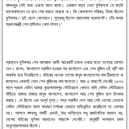
বঙ্গবন্ধুর সেই কথা এখনো কানে বাজে। একজন মহান নেতা ফুটবলকে যে কতটা
ভালোবাসতেন তা বলে শেষ করতে পারবো না। কি খেলাপাগল পরিবার, নিজে ছিলেন
ফুটবলার। দুই ছেলে খেলেছেন। পুত্রবধূ ছিলেন খ্যাতনামা অ্যাথলেট। তাঁর কন্যা
প্রধানমন্ত্রী শেখ হাসিনাও খেলা-পাগল।'
প্রাক্তন ফুটবলার শেখ আশরাফ আলী আরেকটি চমকে দেয়ার মতো তথ্যের যোগান
দেন। বলেন, 'বাংলাদেশ স্বাধীন হওয়ার পর বাংলাদেশ এবং শেখ মুজিব এই দুটি নাম
সমার্থক হয়ে গিয়েছিলো। বাইরের অনেক দেশের মানুষ বাংলাদেশের নাম ঠিকমতো না
জানলেও কেবলই নেতা শেখ মুজিবের নাম জানতো। আর এ কারণেই দেখেছি ১৯৭৩
সালে প্রথম যেদিন আমরা কুয়ালালামপুর স্টেডিয়ামে খেলতে নামি সেদিন স্টেডিয়ামে
দাঁড়িয়ে হাজার হাজার মানুষ বাংলাদেশ, বাংলাদেশ আর শেখ মুজিব বলে চিৎকার
করছে। সে ছিলো এক অপূর্ব দৃশ্য। সদ্য স্বাধীন দেশ আর সেই দেশের নেতাকে
সেদিন স্টেডিয়ামে আসা সাধারণ দর্শকরা যেভাবে অভিনন্দিত করেছিলো তা ভোলার
নয়। আসলে বঙ্গবন্ধু নামটি এমনই_'যার অস্তিত্ব শুধু রাজনৈতিক ময়দান নয়,
দেশের বাইরের ফুটবল ময়দানেও স্বচক্ষে দেখেছি।' মানুষটি অসম্ভব রকম
অনুপ্রেরণাদায়ক ছিলো।