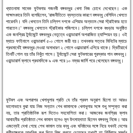
খ্যাতনামা সাবেক ফুটবলার গজনবী বঙ্গবন্ধুর খেলা নিজ চোখে দেখেছেন। এক
সাক্ষাৎকারে তিনি বলেছিলেন, 'রাজনীতিতে ব্যস্ততার কারণে বঙ্গবন্ধু বেশিদিন খেলতে
পারেননি। যদি খেলতেন তিনি চলি্লশ দশকে এশিয়ার অন্যতম সেরা স্ট্রাইকার হতে
পারতেন।' বঙ্গবন্ধু খেলতেন স্ট্রাইকার পজিশনে। চলি্লশ দশকে বগুড়ায় অনুষ্ঠিত
এক জনপ্রিয় টুর্নামেন্টে বঙ্গবন্ধুর নেতৃত্বে ওয়ান্ডারার্স অপরাজিত চ্যাম্পিয়ন হয়। ওই
ম্যাচে ফাইনালে ওয়ান্ডারার্স ৫-০ গোলে জয়ী হয়। তখনকার সত্তর মিনিটের ম্যাচে
প্রথমার্ধেই বঙ্গবন্ধুর দেওয়া অসাধারণ ২ গোলে ওয়াল্ডারার্স এগিয়ে থাকে। দ্বিতীয়ার্ধে
তিনটি গোল হয় তাঁর নিখুঁত পাসে। টুর্নামেন্টে সেরা ফুটবলারের পুরস্কার পান বঙ্গবন্ধু।
ওয়ান্ডারার্স ক্লাবে প্রথমদিকে ৯ এবং পরে ১০ নম্বর জার্সি পরে খেলেছেন বঙ্গবন্ধু।
ফুটবল এবং অপরাপর খেলাধুলার প্রতি যে তাঁর প্রবল অনুরাগ ছিলো তা আরও
ভালোভাবে বুঝা যায় নিজ সন্তান শেখ কামালকে খেলাধুলার সঙ্গে শুধু সম্পৃক্ত করা
নয়, তার প্রাতিষ্ঠানিক রূপ দিতেও সহযোগিতা করা। আজকের জনপ্রিয় ক্লাব
আবাহনীর প্রতিষ্ঠাতা শেখ কামাল হলেও মূল উৎসাহদাতা ছিলেন বঙ্গবন্ধু নিজে। আর
এজন্যেই দেখা গেছে শেখ কামাল তার বন্ধু এবং ঘনিষ্ঠদের সঙ্গে নিয়ে যখনই দেশের
ক্রীড়াঙ্গনকে আধুনিক রূপ দিতে কিছু করতে চেয়েছেন তখনই তা নির্বিবাদে সমর্থন