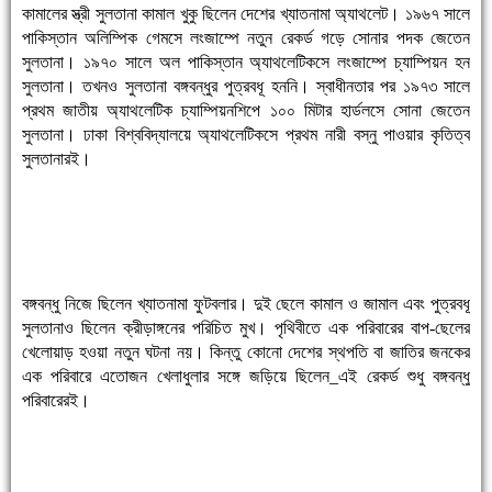
কামালের স্ত্রী সুলতানা কামাল খুকু ছিলেন দেশের খ্যাতনামা অ্যাথলেট। ১৯৬৭ সালে
পাকিস্তান অলিম্পিক গেমসে লংজাম্পে নতুন রেকর্ড গড়ে সোনার পদক জেতেন
সুলতানা। ১৯৭০ সালে অল পাকিস্তান অ্যাথলেটিকসে লংজাম্পে চ্যাম্পিয়ন হন
সুলতানা। তখনও সুলতানা বঙ্গবন্ধুর পুত্রবধূ হননি। স্বাধীনতার পর ১৯৭৩ সালে
প্রথম জাতীয় অ্যাথলেটিক চ্যাম্পিয়নশিপে ১০০ মিটার হার্ডলসে সোনা জেতেন
সুলতানা। ঢাকা বিশ্ববিদ্যালয়ে অ্যাথলেটিকসে প্রথম নারী বস্নু পাওয়ার কৃতিত্ব
সুলতানারই।
বঙ্গবন্ধু নিজে ছিলেন খ্যাতনামা ফুটবলার। দুই ছেলে কামাল ও জামাল এবং পুত্রবধূ
সুলতানাও ছিলেন ক্রীড়াঙ্গনের পরিচিত মুখ। পৃথিবীতে এক পরিবারের বাপ-ছেলের
খেলোয়াড় হওয়া নতুন ঘটনা নয়। কিন্তু কোনো দেশের স্থপতি বা জাতির জনকের
এক পরিবারে এতোজন খেলাধুলার সঙ্গে জড়িয়ে ছিলেন_এই রেকর্ড শুধু বঙ্গবন্ধু
পরিবারেরই।