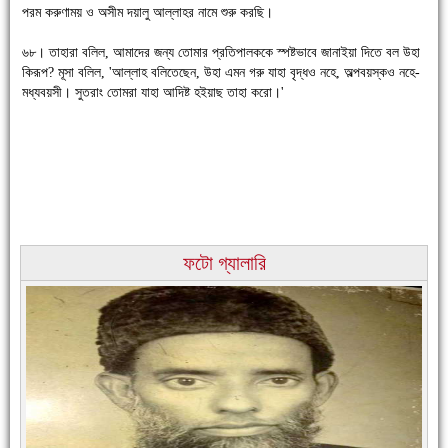
পরম করুণাময় ও অসীম দয়ালু আল্লাহর নামে শুরু করছি।
৬৮। তাহারা বলিল, আমাদের জন্য তোমার প্রতিপালককে স্পষ্টভাবে জানাইয়া দিতে বল উহা
চাঁদপুরের মানুষ তাদের পুরোটা দিয়ে আমাকে আপন করে নিয়েছে
কিরূপ? মূসা বলিল, 'আল্লাহ বলিতেছেন, উহা এমন গরু যাহা বৃদ্ধও নহে, অল্পবয়স্কও নহে-
মধ্যবয়সী। সুতরাং তোমরা যাহা আদিষ্ট হইয়াছ তাহা করো।'
ফটো গ্যালারি
নতুনবাজার পুলিশ ফাঁড়ি সীমিত জনবলে প্রশংসনীয় কাজ করছে