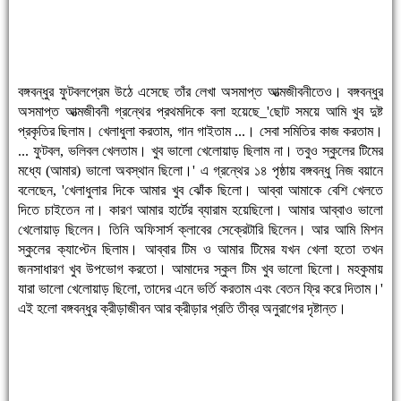
বঙ্গবন্ধুর ফুটবলপ্রেম উঠে এসেছে তাঁর লেখা অসমাপ্ত আত্মজীবনীতেও। বঙ্গবন্ধুর
অসমাপ্ত আত্মজীবনী গ্রন্থের প্রথমদিকে বলা হয়েছে_'ছোট সময়ে আমি খুব দুষ্ট
প্রকৃতির ছিলাম। খেলাধুলা করতাম, গান গাইতাম ...। সেবা সমিতির কাজ করতাম।
... ফুটবল, ভলিবল খেলতাম। খুব ভালো খেলোয়াড় ছিলাম না। তবুও স্কুলের টিমের
মধ্যে (আমার) ভালো অবস্থান ছিলো।' এ গ্রন্থের ১৪ পৃষ্ঠায় বঙ্গবন্ধু নিজ বয়ানে
বলেছেন, 'খেলাধুলার দিকে আমার খুব ঝোঁক ছিলো। আব্বা আমাকে বেশি খেলতে
দিতে চাইতেন না। কারণ আমার হার্টের ব্যারাম হয়েছিলো। আমার আব্বাও ভালো
খেলোয়াড় ছিলেন। তিনি অফিসার্স ক্লাবের সেক্রেটারি ছিলেন। আর আমি মিশন
স্কুলের ক্যাপ্টেন ছিলাম। আব্বার টিম ও আমার টিমের যখন খেলা হতো তখন
জনসাধারণ খুব উপভোগ করতো। আমাদের স্কুল টিম খুব ভালো ছিলো। মহকুমায়
যারা ভালো খেলোয়াড় ছিলো, তাদের এনে ভর্তি করতাম এবং বেতন ফ্রি করে দিতাম।'
এই হলো বঙ্গবন্ধুর ক্রীড়াজীবন আর ক্রীড়ার প্রতি তীব্র অনুরাগের দৃষ্টান্ত।