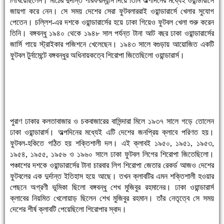
লিখিয়েছিলেন। মাঠের দুর্দান্ত পারফরম্যান্স দিয়ে তিনি অল্পদিনের মধ্যেই ওয়ান্ডারার্সে
জায়গা করে নেন। সে সময় দেশের সেরা ফুটবলাররাই ওয়ান্ডারার্সে খেলার সুযোগ
পেতেন। চলি্লশ-এর দশকে ওয়ান্ডারার্সের হয়ে ঢাকা গিয়েও ফুটবল খেলা শুরু করেন
তিনি। বঙ্গবন্ধু ১৯৪০ থেকে ১৯৪৮ সাল পর্যন্ত টানা আট বছর ঢাকা ওয়ান্ডারার্সের
জার্সি গায়ে স্ট্রাইকার পজিশনে খেলেছেন। ১৯৪৩ সালে বগুড়ায় আয়োজিত একটি
ফুটবল টুর্নামেন্টে বঙ্গবন্ধুর অধিনায়কত্বে শিরোপা জিতেছিলো ওয়ান্ডারার্স।
পুরাণ ঢাকার কলতাবাজার ও চকবাজারের বাসিন্দারা মিলে ১৯৩৭ সালে গড়ে তোলেন
ঢাকা ওয়ান্ডারার্স। অল্পদিনের মধ্যেই এটি দেশের জনপ্রিয় ক্লাবে পরিণত হয়।
ফুটবল-হকিতে গঠিত হয় শক্তিশালী দল। এই ক্লাবই ১৯৫০, ১৯৫১, ১৯৫৩,
১৯৫৪, ১৯৫৫, ১৯৫৬ ও ১৯৬০ সালে ঢাকা ফুটবল লিগের শিরোপা জিতেছিলো।
পঞ্চাশের দশকে ওয়ান্ডারার্সের টানা চারবার লিগ শিরোপা জেতার রেকর্ড আজও দেশের
ফুটবলের এক দুর্দান্ত ইতিহাস হয়ে আছে। তখন ক্লাবটির এমন শক্তিশালী হওয়ার
পেছনে অগ্রণী ভূমিকা ছিলো বঙ্গবন্ধু শেখ মুজিবুর রহমানের। ঢাকা ওয়ান্ডারার্স
ক্লাবের নিয়মিত খেলোয়াড় ছিলেন শেখ মুজিবুর রহমান। তাঁর নেতৃত্বে সে সময়
দেশের শীর্ষ ক্লাবটি পেয়েছিলো শিরোপার স্বাদ।