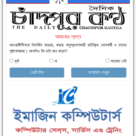
এক সপ্তাহে শনাক্ত বেড়েছে ৫৫%, মৃত্যু ৪৬%
আজকের প্রশ্ন
আওয়ামীলীগকে বিতর্কিত করেছে, করছে অনুপ্রবেশকারী হাইব্রিড নেতাকর্মী ও তাদের
পৃষ্ঠপোষকরা। আপনিও কি তাই মনে করেন?
হ্যাঁ
না
মতামত নেই
ফরিদগঞ্জে ড্রেন ও সড়ক নির্মাণে ধীরগতি জনদুর্ভোগ চরমে
ভোট দিন
ফলাফল দেখুন
রেকর্ড ৪৫.৪৬ বিলিয়ন ডলারের রিজার্ভ