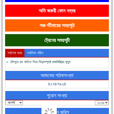
অতি জরুরী ফোন নম্বর
ফরিদগঞ্জের ভূমিহীন ২০ পরিবার আজ নিজের পাকা ঘরে উঠছে
লঞ্চ স্টীমারের সময়সূচি
ট্রেনের সময়সূচী
সর্বশেষ খবর
সর্বাধিক পঠিত
চাঁদপুরে রড কাটতে গিয়ে বিদ্যুৎষ্পৃষ্ঠে রাজমিস্ত্রির মৃত্যু
নতুনবাজার ফাঁড়ি পুলিশের অভিযানে ৪০ পিচ ইয়াবাসহ ১ জন গ্রেফতার
আজকের পাঠকসংখ্যা
৪১৭৪৭৯২৪
পুরোন সংখ্যা
অনলাইন জরিপ