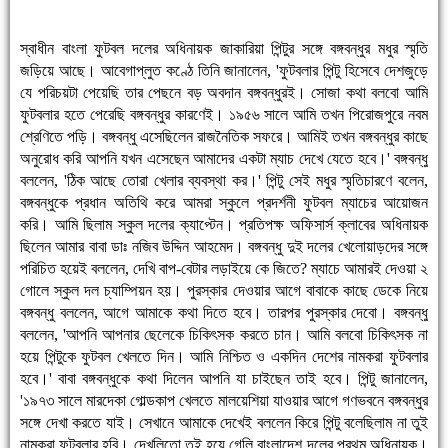
স্বাধীন বাংলা ফুটবল দলের অধিনায়ক জাকারিয়া পিন্টুর সঙ্গে বঙ্গবন্ধুর মধুর স্মৃতি
জড়িয়ে আছে। আবেগাপ্লুত কণ্ঠে তিনি জানালেন, 'ফুটবলার পিন্টু হিসেবে দেশজুড়ে
যে পরিচয়টা পেয়েছি তার পেছনে বড় অবদান বঙ্গবন্ধুরই। সোজা কথা বলবো আমি
ফুটবলার হতে পেরেছি বঙ্গবন্ধুর কারণেই। ১৯৫৬ সালে আমি তখন পিরোজপুরে নবম
শ্রেণিতে পড়ি। বঙ্গবন্ধু এসেছিলেন রাজনৈতিক সফরে। আমিই তখন বঙ্গবন্ধুর কাছে
অনুরোধ করি আপনি যখন এসেছেন আমাদের একটা ম্যাচ দেখে যেতে হবে।' বঙ্গবন্ধু
বললেন, 'ঠিক আছে তোরা খেলার ব্যবস্থা কর।' পিন্টু সেই মধুর স্মৃতিচারণে বলেন,
বঙ্গবন্ধুকে প্রধান অতিথি করে আমরা স্কুলে প্রদর্শনী ফুটবল ম্যাচের আয়োজন
করি। আমি ছিলাম স্কুল দলের ক্যাপ্টেন। প্রতিপক্ষ অফিসার্স ক্লাবের অধিনায়ক
ছিলেন আমার বাবা ডাঃ নজিব উদ্দিন আহমেদ। বঙ্গবন্ধু দুই দলের খেলোয়াড়দের সঙ্গে
পরিচিত হয়েই বললেন, দেখি বাপ-বেটার লড়াইয়ে কে জিতে? ম্যাচে আমারই দেওয়া ২
গোলে স্কুল দল চ্যাম্পিয়ন হয়। পুরস্কার দেওয়ার আগে বাবাকে কাছে ডেকে নিয়ে
বঙ্গবন্ধু বললেন, আগে আমাকে কথা দিতে হবে। তারপর পুরস্কার দেবো। বঙ্গবন্ধু
বললেন, 'আপনি আপনার ছেলেকে চিকিৎসক করতে চান। আমি বলবো চিকিৎসক না
হয়ে পিন্টুকে ফুটবল খেলতে দিন। আমি নিশ্চিত ও একদিন দেশের নামকরা ফুটবলার
হবে।' বাবা বঙ্গবন্ধুকে কথা দিলেন আপনি যা চাইছেন তাই হবে। পিন্টু জানালেন,
'১৯৭৩ সালে মারদেকা গোল্ডকাপ খেলতে মালয়েশিয়া যাওয়ার আগে গণভবনে বঙ্গবন্ধুর
সঙ্গে দেখা করতে যাই। সেখানে আমাকে দেখেই বললেন কিরে পিন্টু বলেছিলাম না তুই
নামকরা ফুটবলার হবি। দেখলিতো তুই হয়ে গেলি বাংলাদেশ দলের প্রথম অধিনায়ক।