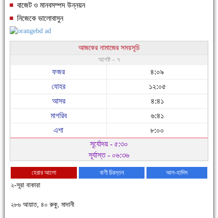
বাজেট ও মানবসম্পদ উন্নয়ন
নিজেকে ভালোবাসুন
আজকের নামাজের সময়সূচি
আগষ্ট - ৭
ফজর
৪:০৯
যোহর
১২:০৫
আসর
৪:৪১
মাগরিব
৬:৪১
এশা
৮:০০
সূর্যোদয় - ৫:৩০
সূর্যাস্ত - ০৬:৩৬
চাঁদপুরে উই-এর প্রথম নানা ধরনের পণ্যের সমারোহ
হেরার আলো
বাণী চিরন্তন
আল-হাদিস
২-সূরা বাকারা
২৮৬ আয়াত, ৪০ রুকু, মাদানী