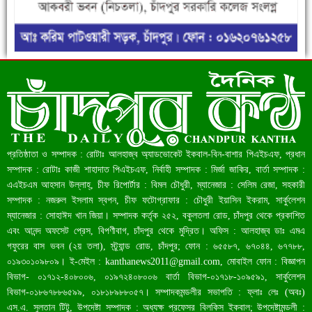
বাংলাদেশ আজ মধ্যম আয়ের দেশে উন্নীত হওয়ার পথে
প্রতিষ্ঠাতা ও সম্পাদক : রোটাঃ আলহাজ্ব অ্যাডভোকেট ইকবাল-বিন-বাশার পিএইচএফ, প্রধান
সম্পাদক : রোটাঃ কাজী শাহাদাত পিএইচএফ, নির্বাহী সম্পাদক : মির্জা জাকির, বার্তা সম্পাদক :
এএইচএম আহসান উল্লাহ্, চীফ রিপোর্টার : বিমল চৌধুরী, ম্যানেজার : সেলিম রেজা, সহকারী
সম্পাদক : নজরুল ইসলাম স্বপন, চীফ ফটোগ্রাফার : চৌধুরী ইয়াসিন ইকরাম, সার্কুলেশন
ম্যানেজার : সোহাঈদ খান জিয়া। সম্পাদক কর্তৃক ২৫২, বকুলতলা রোড, চাঁদপুর থেকে প্রকাশিত
এবং আনন্দ অফসেট প্রেস, বিপণীবাগ, চাঁদপুর থেকে মুদ্রিত। অফিস : আলহাজ্ব ডাঃ এমএ
গফুরের বাস ভবন (২য় তলা), স্ট্র্যান্ড রোড, চাঁদপুর; ফোন : ৬৫৫৮৭, ৬৭০৪৪, ৬৭৭৮৮,
০১৯৩০১০৯৮০৯। ই-মেইল :
kanthanews2011@gmail.com
, মোবাইল ফোন : বিজ্ঞাপন
চাঁদপুরে একদিনে ১৪ জনের করোনা শনাক্ত
বিভাগ- ০১৭১২-৪০৮০০৬, ০১৯৭২৪০৮০০৬ বার্তা বিভাগ-০১৭১৮-১০৯৫৯১, সার্কুলেশন
বিভাগ-০১৮৬৭৮৮৬৫৯৯, ০১৮১৮৯৮৮০৫৭। সম্পাদকমন্ডলীর সভাপতি : ফ্লাঃ লেঃ (অবঃ)
এস.এ. সুলতান টিটু, উপদেষ্টা সম্পাদক : অধ্যক্ষ প্রফেসর বিলকিস ইকবাল; উপদেষ্টামন্ডলী :