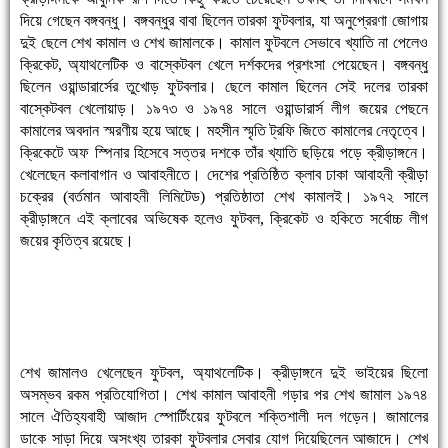
দিয়ে গেছেন বঙ্গবন্ধু। বঙ্গবন্ধুর বাবা ছিলেন তারকা ফুটবলার, যা অনুপ্রেরণা জোগায়
দুই ছেলে শেখ কামাল ও শেখ জামালকে। কামাল ফুটবলে সেভাবে খ্যাতি না পেলেও
ক্রিকেট, অ্যাথলেটিক ও বাস্কেটবল খেলে দর্শকদের প্রশংসা পেয়েছেন। বঙ্গবন্ধু
ছিলেন ওয়ান্ডারার্সের তুখোড় ফুটবলার। ছেলে কামাল ছিলেন সেই দলের তারকা
বাস্কেটবল খেলোয়াড়। ১৯৭৩ ও ১৯৭৪ সালে ওয়ান্ডারার্স লীগ জয়ের পেছনে
কামালের অবদান স্মরণীয় হয়ে আছে। মহসীন স্মৃতি ট্রফি জিতে কামালের নেতৃত্বে।
ক্রিকেটে অফ স্পিনার হিসেবে সত্তর দশকে তাঁর খ্যাতি ছড়িয়ে পড়ে ক্রীড়াঙ্গনে।
খেলেছেন কলাবাগান ও আবাহনীতে। দেশের প্রতিষ্ঠিত ক্লাব ঢাকা আবাহনী ক্রীড়া
চক্রের (বর্তমান আবাহনী লিমিটেড) প্রতিষ্ঠাতা শেখ কামালই। ১৯৭২ সালে
ক্রীড়াঙ্গনে এই ক্লাবের অভিষেক হলেও ফুটবল, ক্রিকেট ও হকিতে সর্বোচ্চ লীগ
জয়ের কৃতিত্ব রয়েছে।
শেখ জামালও খেলেছেন ফুটবল, অ্যাথলেটিক। ক্রীড়াঙ্গনে দুই ভাইয়ের ছিলো
অসম্ভব রকম প্রতিযোগিতা। শেখ কামাল আবাহনী গড়ার পর শেখ জামাল ১৯৭৪
সালে ঐতিহ্যবাহী আজাদ স্পোর্টিংয়ের ফুটবলে শক্তিশালী দল গড়েন। জামালের
ডাকে সাড়া দিয়ে অসংখ্য তারকা ফুটবলার সেবার যোগ দিয়েছিলেন আজাদে। শেখ