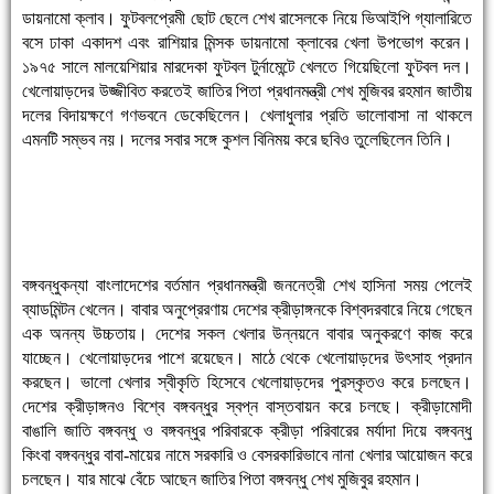
ডায়নামো ক্লাব। ফুটবলপ্রেমী ছোট ছেলে শেখ রাসেলকে নিয়ে ভিআইপি গ্যালারিতে
বসে ঢাকা একাদশ এবং রাশিয়ার মিন্সক ডায়নামো ক্লাবের খেলা উপভোগ করেন।
১৯৭৫ সালে মালয়েশিয়ার মারদেকা ফুটবল টুর্নামেন্টে খেলতে গিয়েছিলো ফুটবল দল।
খেলোয়াড়দের উজ্জীবিত করতেই জাতির পিতা প্রধানমন্ত্রী শেখ মুজিবর রহমান জাতীয়
দলের বিদায়ক্ষণে গণভবনে ডেকেছিলেন। খেলাধুলার প্রতি ভালোবাসা না থাকলে
এমনটি সম্ভব নয়। দলের সবার সঙ্গে কুশল বিনিময় করে ছবিও তুলেছিলেন তিনি।
বঙ্গবন্ধুকন্যা বাংলাদেশের বর্তমান প্রধানমন্ত্রী জননেত্রী শেখ হাসিনা সময় পেলেই
ব্যাডমিন্টন খেলেন। বাবার অনুপ্রেরণায় দেশের ক্রীড়াঙ্গনকে বিশ্বদরবারে নিয়ে গেছেন
এক অনন্য উচ্চতায়। দেশের সকল খেলার উন্নয়নে বাবার অনুকরণে কাজ করে
যাচ্ছেন। খেলোয়াড়দের পাশে রয়েছেন। মাঠে থেকে খেলোয়াড়দের উৎসাহ প্রদান
করছেন। ভালো খেলার স্বীকৃতি হিসেবে খেলোয়াড়দের পুরস্কৃতও করে চলছেন।
দেশের ক্রীড়াঙ্গনও বিশ্বে বঙ্গবন্ধুর স্বপ্ন বাস্তবায়ন করে চলছে। ক্রীড়ামোদী
বাঙালি জাতি বঙ্গবন্ধু ও বঙ্গবন্ধুর পরিবারকে ক্রীড়া পরিবারের মর্যাদা দিয়ে বঙ্গবন্ধু
কিংবা বঙ্গবন্ধুর বাবা-মায়ের নামে সরকারি ও বেসরকারিভাবে নানা খেলার আয়োজন করে
চলছেন। যার মাঝে বেঁচে আছেন জাতির পিতা বঙ্গবন্ধু শেখ মুজিবুর রহমান।