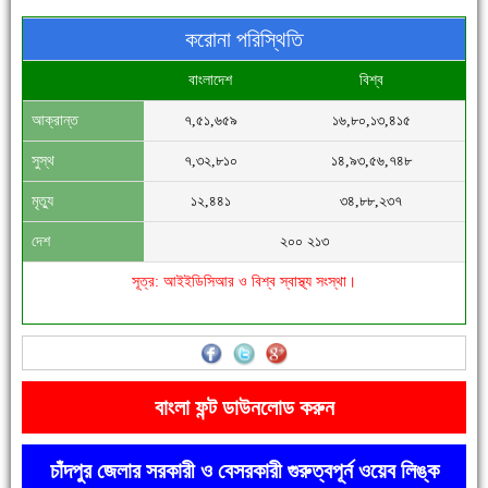
করোনা পরিস্থিতি
বাংলাদেশ
বিশ্ব
আক্রান্ত
৭,৫১,৬৫৯
১৬,৮০,১৩,৪১৫
'বাংলা সাহিত্যানুরাগীরা তাঁর অবদানকে চিরকাল স্মরণ করবে'
সুস্থ
৭,৩২,৮১০
১৪,৯৩,৫৬,৭৪৮
মৃত্যু
১২,৪৪১
৩৪,৮৮,২৩৭
দেশ
২০০ ২১৩
সূত্র: আইইডিসিআর ও বিশ্ব স্বাস্থ্য সংস্থা।
দেশে রাস্তাঘাটসহ অনেক কিছুই হয়েছে, বাড়েনি কর্মসংস্থান
বাংলা ফন্ট ডাউনলোড করুন
চাঁদপুর জেলার সরকারী ও বেসরকারী গুরুত্বপূর্ন ওয়েব লিঙ্ক