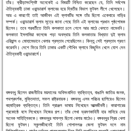
তাঁর। ক্রীড়াসংশ্লিষ্ট অনেকেই এ বিষয়টি নিশ্চিত করেছেন যে, তিনি সর্বশেষ
ঐতিহ্যবাহী ঢাকা ওয়ান্ডারার্স ক্লাবের হয়ে দ্বিতীয় বিভাগ ফুটবল লীগে খেলেছেন।
আর এ কারণেই তাই আজীবন এই ক্লাবটির সঙ্গে তাঁর ছিলো একেবারে নাড়ির
সম্পর্ক। ওয়ান্ডারার্স ক্লাব সূত্রে জানা গেছে তিনি এই ক্লাবের প্রধান পৃষ্ঠপোষক
ছিলেন। তবে পরবর্তীতে তিনি কলকাতা চলে গেলে আর মাঠে খেলতে নামেননি।
কলকাতা ইসলামিয়া কলেজে পড়া অবস্থায় তিনি কলকাতার বিখ্যাত দুই ক্লাব
এরিয়ান্স ও মোহামেডানে খেলার প্রস্তাব পেয়েছিলেন। কিন্তু সেই প্রস্তাব গ্রহণ
করেননি। দেশে ফিরে তিনি ঢাকার একটি শৌখিন ক্লাবে কিছুদিন খেলে যোগ দেন
ঐতিহ্যবাহী ওয়ান্ডারার্সে।
বঙ্গবন্ধু ছিলেন রাজনীতির ময়দানের অবিসংবাদিত ব্যক্তিত্ব, বাঙালি জাতির জনক,
পথপ্রদর্শক, মুক্তিদাতা, সফল রাষ্ট্রনায়ক। বঙ্গবন্ধু এসব পরিচয় ছাপিয়েও ছিলেন
বহুমাত্রিক ব্যক্তিত্ব। তিনি প্রাঞ্জল ভাষায় লিখেছেন আত্মজীবনী। কারাগারের
প্রকোষ্ঠে বসে লিখেছেন নিজের গল্প। তাঁর লেখা ভ্রমণকাহিনী হার মানিয়ে দেয়
অনেক সাহিত্যিককে। বঙ্গবন্ধুর সাফল্য ছিলো খেলার মাঠেও। বঙ্গবন্ধুর প্রিয় খেলা
ছিলো ফুটবল। স্কুলজীবনেই তিনি গোপালগঞ্জ জেলা ফুটবল দলে নাম