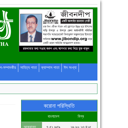
প-সম্পাদকীয়
সাহিত্য পাতা
ক্যাম্পাস পাতা
ঈদ সংখ্যা
করোনা পরিস্থিতি
বাংলাদেশ
বিশ্ব
আক্রান্ত
৭,৫১,৬৫৯
১৬,৮০,১৩,৪১৫