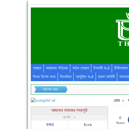
প্রচ্ছদ
আজকের পত্রিকা
পাঠক ফোরাম
ইসলামী কণ্ঠ
চিকিৎসাঙ্গন
ঈদের বিশেষ পাতা
বিতর্কায়ন
প্রযুক্তি কণ্ঠ
ভ্রমণ কাহিনী
সালতাম
সর্বশেষ খবর :
হোম
>
আজকের নামাজের সময়সূচি
আগষ্ট - ৭
0
Shares
ফজর
৪:০৯