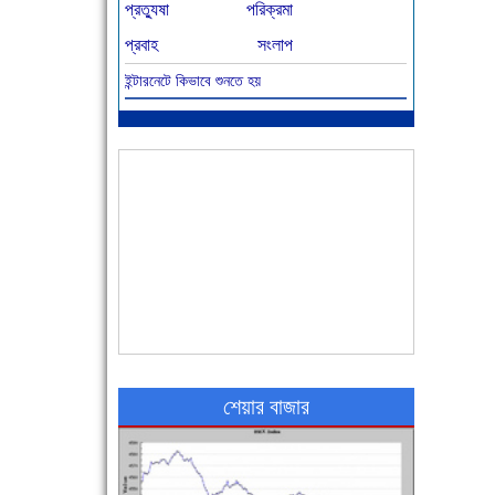
প্রত্যুষা
পরিক্রমা
প্রবাহ
সংলাপ
ইন্টারনেটে কিভাবে শুনতে হয়
আজ বিশিষ্ট শিক্ষাবিদ এ.টি. আহমেদ হোসাইন রুশদীর
৪৬তম মৃত্যুবার্ষিকী
৪৮ দিনে সর্বোচ্চ মৃত্যু
শেয়ার বাজার