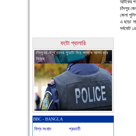
আটকের পর
চাঁদপুর জ
জেলা পুলি
এ ছাড়া স
সর্বমোট ১
চাঁদপুরের মানুষ তাদের পুরোটা দিয়ে আমাকে আপন করে
ফটো গ্যালারি
নিয়েছে
নতুনবাজার পুলিশ ফাঁড়ি সীমিত জনবলে প্রশংসনীয় কাজ
করছে
BBC - BANGLA
বিশ্ব সংবাদ
প্রভাতী