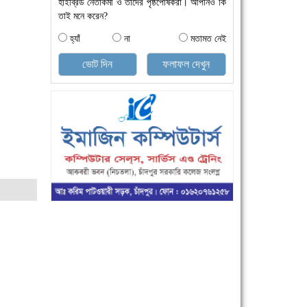
হাইব্রিড নেতাকর্মী ও তাদের পৃষ্ঠপোষকরা। আপনিও কি
তাই মনে করেন?
হ্যাঁ
না
মতামত নেই
ভোট দিন
ফলাফল দেখুন