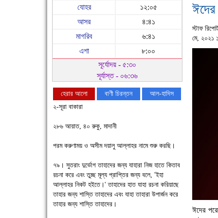
ঈদের 
যোহর
১২:০৫
আসর
৪:৪১
স্টাফ রিপোর্
মাগরিব
৬:৪১
মে, ২০২১ 
এশা
৮:০০
সূর্যোদয় - ৫:৩০
সূর্যাস্ত - ০৬:৩৬
হেরার আলো
বাণী চিরন্তন
আল-হাদিস
২-সূরা বাকারা
২৮৬ আয়াত, ৪০ রুকু, মাদানী
পরম করুণাময় ও অসীম দয়ালু আল্লাহর নামে শুরু করছি।
৭৯। সুতরাং দুর্ভোগ তাহাদের জন্য যাহারা নিজ হাতে কিতাব
রচনা করে এবং তুচ্ছ মূল্য প্রাপ্তির জন্য বলে, 'ইহা
আল্লাহর নিকট হইতে।' তাহাদের হাত যাহা রচনা করিয়াছে
চাঁদপুরে উই-এর প্রথম নানা ধরনের পণ্যের সমারোহ
তাহার জন্য শাস্তি তাহাদের এবং যাহা তাহারা উপার্জন করে
তাহার জন্য শাস্তি তাহাদের।
ঈদের পরে