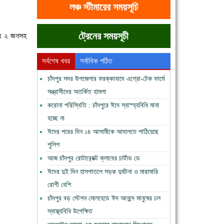
লঞ্চ স্টীমারের সময়সূচি
ট্রেনের সময়সূচী
ায় ২ জনসহ
সর্বশেষ খবর
সর্বাধিক পঠিত
চাঁদপুর সদর উপজেলার ফরক্কাবাদে এগ্রো-টেক ফার্মে
সন্ত্রাসীদের অতর্কিত হামলা
করোনা পরিস্থিতি : চাঁদপুরে ঈদে স্বাস্হ্যবিধি মানা
হচ্ছে না
ঈদের পরের দিন ১৪ আসামীকে আদালতে পাঠিয়েছে
পুলিশ
আজ চাঁদপুর রোটার‍্যেক্ট ক্লাবের চার্টাড ডে
ঈদের দুই দিন হাসপাতলে সড়ক দুর্ঘটনা ও মারামারি
রোগী বেশি
চাঁদপুর বড় স্টেশন মোলহেডে ঈদ আনন্দে মানুষের ঢল
স্বাস্থ্যবিধি উপেক্ষিত