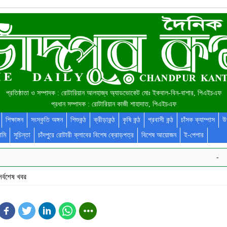
প্রতিষ্ঠাতা ও সম্পাদক : রোটারিয়ান আলহাজ্ব অ্যাডভোকেট মোঃ ইকবাল-বিন-বাশার, পিএইচএফ
প্রধান সম্পাদক : রোটারিয়ান কাজী শাহাদাত, পিএইচএফ
শিক্ষাঙ্গন
সংস্কৃতি অঙ্গন
শিশুকন্ঠ
ক্রীড়াকন্ঠ
কৃষি কন্ঠ
প্রবাসী কন্ঠ
চাঁসক ক্যাম্পাস
উ
ামি
সুচিন্তা
চাঁদপুরে রোটারী ক্লাবের বিশেষ ক্রোড়পত্র
বিশেষ আয়োজন
ই-পেপার
-
সর্বশেষ খবর