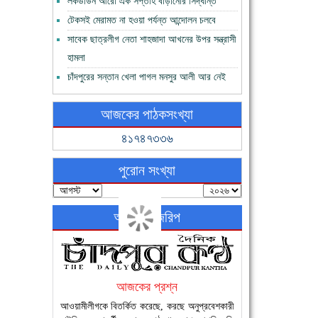
লকডাউন আরো এক সপ্তাহ বাড়ানোর সিদ্ধান্ত
টেকসই মেরামত না হওয়া পর্যন্ত আন্দোলন চলবে
সাবেক ছাত্রলীগ নেতা শাহজাদা আখনের উপর সন্ত্রাসী
হামলা
চাঁদপুরের সন্তান খেলা পাগল মনসুর আলী আর নেই
আজকের পাঠকসংখ্যা
৪১৭৪৭৩৩৬
পুরোন সংখ্যা
অনলাইন জরিপ
আজকের প্রশ্ন
আওয়ামীলীগকে বিতর্কিত করেছে, করছে অনুপ্রবেশকারী