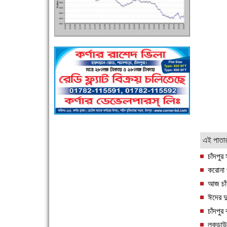
এক সপ্তাহে শনাক্ত বেড়েছে ৫৫%, মৃত্যু ৪৬%
পুলিশ সদস্যদের জন্যে এসপির মৌসুমি ফল উপহার
এই পাতা
চাঁদপুর
করোনা প
আজ চাঁদপ
ঈদের দু
চাঁদপুর
লকডাউন