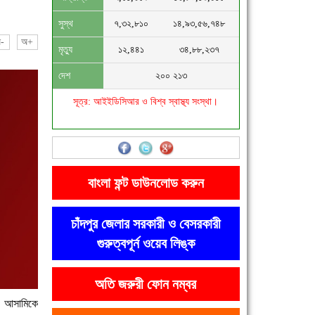
সুস্থ
৭,৩২,৮১০
১৪,৯৩,৫৬,৭৪৮
-
অ+
মৃত্যু
১২,৪৪১
৩৪,৮৮,২৩৭
দেশ
২০০ ২১৩
সূত্র: আইইডিসিআর ও বিশ্ব স্বাস্থ্য সংস্থা।
বাংলা ফন্ট ডাউনলোড করুন
চাঁদপুর জেলার সরকারী ও বেসরকারী
গুরুত্বপূর্ন ওয়েব লিঙ্ক
অতি জরুরী ফোন নম্বর
ন আসামিকে