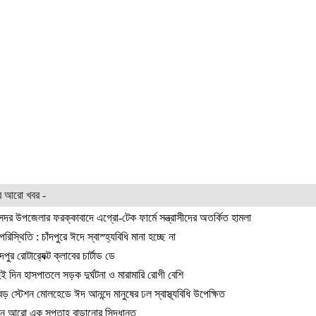
র আরো খবর -
 সদর উপজেলার ফরক্কাবাদে এগ্রো-টেক ফার্মে সন্ত্রাসীদের অতর্কিত হামলা
রিস্থিতি : চাঁদপুরে ঈদে স্বাস্হ্যবিধি মানা হচ্ছে না
ুর রোটার‍্যেক্ট ক্লাবের চার্টাড ডে
ই দিন হাসপাতলে সড়ক দুর্ঘটনা ও মারামারি রোগী বেশি
 বড় স্টেশন মোলহেডে ঈদ আনন্দে মানুষের ঢল স্বাস্থ্যবিধি উপেক্ষিত
 আরো এক সপ্তাহ বাড়ানোর সিদ্ধান্ত