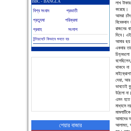
BBC - BANGLA
লাখ টাকায়
করেছে।
বিশ্ব সংবাদ
প্রভাতী
আমরা চাঁদ
প্রত্যুষা
পরিক্রমা
বিবেকবান
রাজনের বা
প্রবাহ
সংলাপ
দিবে। এই
ইন্টারনেটে কিভাবে শুনতে হয়
আমার ছয় 
আজ বিশিষ্ট শিক্ষাবিদ এ.টি. আহমেদ হোসাইন রুশদীর
৪৬তম মৃত্যুবার্ষিকী
একবার তা
চিহ্নগুল
বলেছিলেন,
থাকবে না
মাইক্রোগা
দেয়া, আর 
ভাবতেই ব
উঠলো না।
এমন হতে 
মাধ্যমে ন
৪৮ দিনে সর্বোচ্চ মৃত্যু
মামলাটিকে 
আমাদের আই
শেয়ার বাজার
আলামত, অ