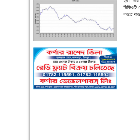
হয়। আর র
ভিডিওটি 
করতে পার
এক সপ্তাহে শনাক্ত বেড়েছে ৫৫%, মৃত্যু ৪৬%
পুলিশ সদস্যদের জন্যে এসপির মৌসুমি ফল উপহার