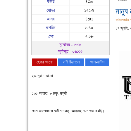
ফজর
৪:১০
মানুষ
যোহর
১২:০৪
আসর
৪:৪১
কামরুজ্জামান
মাগরিব
৬:৪০
১৭ জুলাই,
এশা
৭:৫৮
সূর্যোদয় - ৫:৩১
সূর্যাস্ত - ০৬:৩৫
হেরার আলো
বাণী চিরন্তন
আল-হাদিস
২০-সূরা : তা-হা
১৩৫ আয়াত, ৮ রুকু, মক্কী
পরম করুণাময় ও অসীম দয়ালু আল্লাহ্ নামে শুরু করছি।