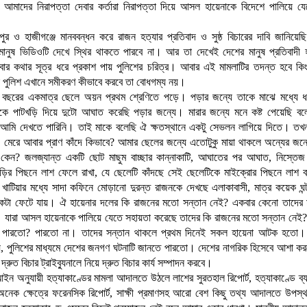
 আমাদের নিরাপত্তা দেবার কর্তারা নিরাপত্তা দিয়ে আসল হায়েনাকে বিদেশে পালিয়ে যে
পুর ও হাজীগঞ্জে মানববন্ধন করে রাজন হত্যার প্রতিবাদ ও সুষ্ঠ বিচারের দাবি জানিয়েছ
 মানুষ ভিডিওটি দেখে স্থির থাকতে পারবে না। আর তা দেখেই দেশের মানুষ প্রতিবাদী
বার কথার সূত্র ধরে প্রকাশ পায় পুলিশের চরিত্র। আবার এই মামলাটির তদন্ত হবে কিংব
 পুলিশ এখানে সমীকরণ কীভাবে করবে তা বোধগম্য নয়।
বছরের একমাত্র ছেলে অয়ন প্রথম শ্রেণিতে পড়ে। পড়ার জন্যে তাকে মাঝে মধ্যে
কে পাটখড়ি দিয়ে দুটো আঘাত করেছি পড়ার জন্যে। মারার জন্যে মনে কষ্ট পেয়েছি ব
ো আমি দেখতে পারিনি। তাই মাকে বলেছি ঐ ক্ষতস্থানে একটু সেভলন লাগিয়ে দিতে। তখ
 মেরে আবার প্রাণ কাঁদে কিভাবে? আমার ছেলের জন্যে এতোটুকু মায়া থাকলে অন্যের জন্
 কেন? জলজ্যান্ত একটি ছোট মাছুম বাচ্ছার কান্নাকাটি, আঘাতের পর আঘাত, নিস্তেজ
ড়ির পিছনে লাশ ফেলে রাখা, যে ছেলেটি কাঁদছে সেই ছেলেটিকে মাইক্রোর পিছনে লাশ ব
খাটিয়ার মধ্যে সাদা কফিনে মোড়ানো দুরন্ত রাজনকে দেখছে এলাকাবাসী, মাত্র কয়েক ঘন্
ুকটা ফেটে যায়। ঐ হায়েনার দলের কি রাজনের মতো সন্তান নেই? একবার কেনো তাদের ম
 যারা আসল হায়েনাকে পালিয়ে যেতে সহায়তা করেছে তাদের কি রাজনের মতো সন্তান নেই?
পারতো? পারতো না। তাদের সন্তান থাকলে প্রথম দিনেই সকল হায়েনা আটক হতো।
য়, পুলিশের মাধ্যমে দেশের জনগণ ঘটনাটি জানতে পারতো। দেশের নাগরিক হিসেবে আশা ক
দ্রুত বিচার ট্রাইব্যুনালে নিয়ে দ্রুত বিচার কার্য সম্পাদন করবে।
ন অনুযায়ী হত্যাকাণ্ডের মামলা আদালতে উঠলে লাশের সুরতহাল রিপোর্ট, হত্যাকাণ্ডে ব্যব
নেক ক্ষেত্রে ফরেনসিক রিপোর্ট, সাক্ষী প্রমাণসহ আরো বেশ কিছু তথ্য আদালতে উপস্