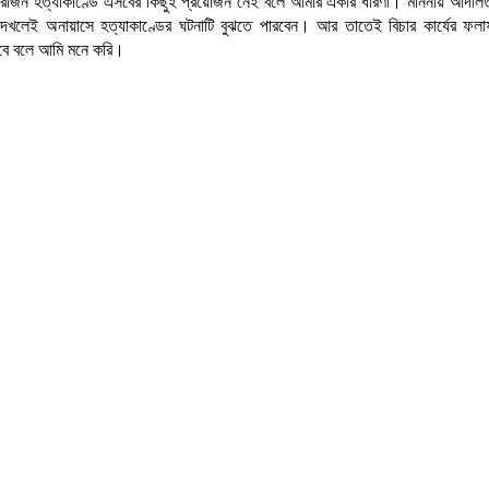
াজন হত্যাকাণ্ডে এসবের কিছুই প্রয়োজন নেই বলে আমার একার ধারণা। মাননীয় আদালত শ
দেখলেই অনায়াসে হত্যাকাণ্ডের ঘটনাটি বুঝতে পারবেন। আর তাতেই বিচার কার্যের ফল
বে বলে আমি মনে করি।