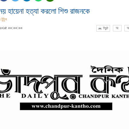
 নয় হায়েনা হত্যা করলো শিশু রাজনকে
 টুটুল
 ২০১৫ ০০:০০:০০
অ
অ
প্রিন্ট