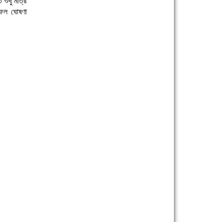
ুধু মাত্র
াফল ঘোষণা