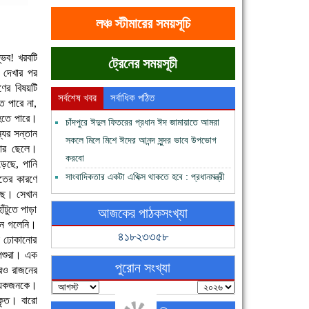
লঞ্চ স্টীমারের সময়সূচি
ভব! খরবটি
ট্রেনের সময়সূচী
 দেখার পর
ের বিষয়টি
সর্বশেষ খবর
সর্বাধিক পঠিত
ে পারে না,
 হতে পারে।
চাঁদপুরে ঈদুল ফিতরের প্রধান ঈদ জামায়াতে আমরা
ের সন্তান
সকলে মিলে মিশে ঈদের আনন্দ সুন্দর ভাবে উপভোগ
নার ছেলে।
করবো
ড়েছে, পানি
সাংবাদিকতার একটা এথিক্স থাকতে হবে : প্রধানমন্ত্রী
তের কারণে
েছে। সেখান
ঁটুতে পাড়া
আজকের পাঠকসংখ্যা
মন গলেনি।
৪১৮২৩৩৫৮
টা ঢোকানোর
 পশুরা। এক
পুরোন সংখ্যা
রেও রাজনের
কয়েকজনকে।
কৃত। বারো