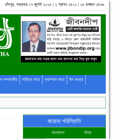
চাঁদপুর, শুক্রবার ১৭ জুলাই ২০১৫ | ২ শ্রাবন ১৪২২ | ২৯ রমজান ১৪৩৬
প-সম্পাদকীয়
সাহিত্য পাতা
ক্যাম্পাস পাতা
ঈদ সংখ্যা
করোনা পরিস্থিতি
বাংলাদেশ
বিশ্ব