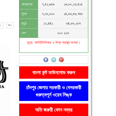
আক্রান্ত
৭,৫১,৬৫৯
১৬,৮০,১৩,৪১৫
সুস্থ
৭,৩২,৮১০
১৪,৯৩,৫৬,৭৪৮
মৃত্যু
১২,৪৪১
৩৪,৮৮,২৩৭
-
অ+
দেশ
২০০ ২১৩
সূত্র: আইইডিসিআর ও বিশ্ব স্বাস্থ্য সংস্থা।
বাংলা ফন্ট ডাউনলোড করুন
চাঁদপুর জেলার সরকারী ও বেসরকারী
গুরুত্বপূর্ন ওয়েব লিঙ্ক
অতি জরুরী ফোন নম্বর