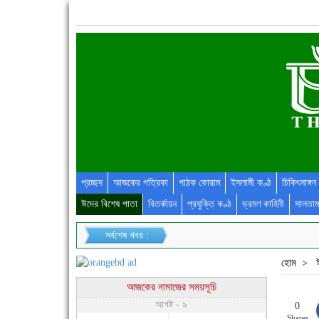
প্রচ্ছদ
আজকের পত্রিকা
পাঠক ফোরাম
ইসলামী কণ্ঠ
চিকিৎসাঙ্গন
ঈদের বিশেষ পাতা
বিতর্কায়ন
প্রযুক্তি কণ্ঠ
ভ্রমণ কাহিনী
সালতাম
সর্বশেষ খবর :
হোম
>
আজকের নামাজের সময়সূচি
আগষ্ট - ৯
0
Shares