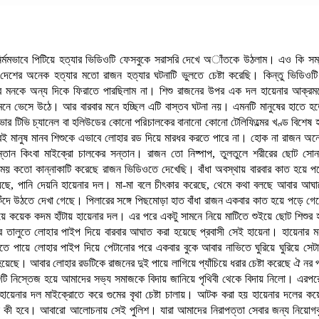
ির্মমভাবে পিটিয়ে হত্যার ভিডিওটি ফেসবুকে সরাসরি দেখে অাঁতকে উঠলাম। এও কি সম্
দেশের অনেক হত্যার মতো রাজন হত্যার ঘটনাটি ভুলতে চেষ্টা করেছি। কিন্তু ভিডিওটি
 মনকে অন্য দিকে ফিরাতে পারছিলাম না। শিশু রাজনের উপর এক দল হায়েনার আক্রমণ
নে ভেসে উঠে। আর বারবার মনে হচ্ছিল এটি বাস্তব ঘটনা নয়। এমনটি মানুষের হাতে হত
ার টিভি চ্যানেল বা হলিউডের কোনো পরিচালকের বানানো কোনো টেলিফিল্মের খণ্ড বিশেষ
ই মানুষ মানব শিশুকে এভাবে লোহার রড দিয়ে মারধর করতে পারে না। হোক না রাজন অন্য
ন্তান কিংবা মাইক্রো চালকের সন্তান। রাজন তো নিষ্পাপ, তুলতুলে শরীরের ছোট সো
ময় কতো কান্নাকাটি করেছে রাজন ভিডিওতে দেখেছি। বাঁধা অবস্থায় বারবার কাত হয়ে প
েছে, পানি দেয়নি হায়েনার দল। মা-মা বলে চীৎকার করেছে, থেমে কথা বলছে আবার আঘা
ঁদে উঠতে দেখা গেছে। পিলারের সঙ্গে পিছমোড়া হাত বাঁধা রাজন একবার কাত হয়ে পড়ে গ
ে কয়েক কদম হাঁটায় হায়েনার দল। এর পরে একটু সামনে নিয়ে মাটিতে শুইয়ে ছোট শিশুর হা
ের তালুতে লোহার পাইপ দিয়ে বারবার আঘাত করা হয়েছে প্রবাসী সেই হায়েনা। হায়েনার 
তে পায়ে লোহার পাইপ দিয়ে পেটানোর পরে একবার বুকে আবার নাভিতে ঘুরিয়ে ঘুরিয়ে সে
া হয়েছে। আবার লোহার রডটিকে রাজনের দুই পায়ে লাগিয়ে প্যাঁচিয়ে ধরার চেষ্টা করেছে ঐ নর
িশুটি নিস্তেজ হয়ে আমাদের সভ্য সমাজকে বিদায় জানিয়ে পৃথিবী থেকে বিদায় নিলো। এরপ
 হায়েনার দল মাইক্রোতে করে গুমের বৃথা চেষ্টা চালায়। আটক করা হয় হায়েনার দলের 
কী হবে। আবারো আলোচনায় সেই পুলিশ। যারা আমাদের নিরাপত্তা সেবার জন্য নিয়োগ