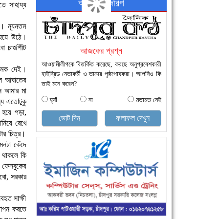
অনলাইন জরিপ
তে সাহায্য
ি। নূ্যনতম
 হয়ে উঠে।
া চার্জশীট
আজকের প্রশ্ন
আওয়ামীলীগকে বিতর্কিত করেছে, করছে অনুপ্রবেশকারী
 ধমক দেই।
হাইব্রিড নেতাকর্মী ও তাদের পৃষ্ঠপোষকরা। আপনিও কি
লে আঘাতের
তাই মনে করেন?
ন আমার মা
হ্যাঁ
না
মতামত নেই
যে এতোটুকু
 হয়ে পড়া,
ভোট দিন
ফলাফল দেখুন
ানিয়ে রেখে
টার চিত্র।
নটা কেঁদে
 থাকলে কি
 ফেসবুকের
রবো, সরকার
হৃত সাক্ষী
থাপন করতে