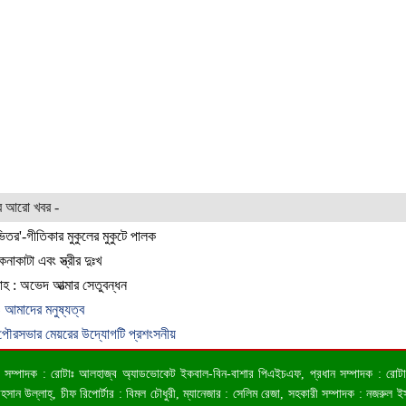
র আরো খবর -
িতর'-গীতিকার মুকুলের মুকুটে পালক
নাকাটা এবং স্ত্রীর দুঃখ
াহ : অভেদ আত্মার সেতুবন্ধন
 আমাদের মনুষ্যত্ব
র পৌরসভার মেয়রের উদ্যোগটি প্রশংসনীয়
 ও সম্পাদক : রোটাঃ আলহাজ্ব অ্যাডভোকেট ইকবাল-বিন-বাশার পিএইচএফ, প্রধান সম্পাদক : রোটাঃ কা
ন উল্লাহ্, চীফ রিপোর্টার : বিমল চৌধুরী, ম্যানেজার : সেলিম রেজা, সহকারী সম্পাদক : নজরুল ইসল