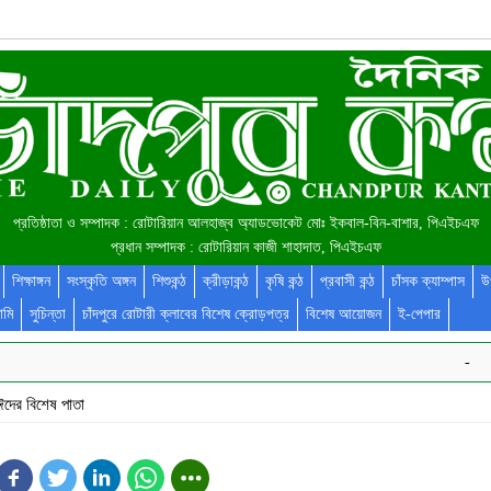
প্রতিষ্ঠাতা ও সম্পাদক : রোটারিয়ান আলহাজ্ব অ্যাডভোকেট মোঃ ইকবাল-বিন-বাশার, পিএইচএফ
প্রধান সম্পাদক : রোটারিয়ান কাজী শাহাদাত, পিএইচএফ
শিক্ষাঙ্গন
সংস্কৃতি অঙ্গন
শিশুকন্ঠ
ক্রীড়াকন্ঠ
কৃষি কন্ঠ
প্রবাসী কন্ঠ
চাঁসক ক্যাম্পাস
উ
ামি
সুচিন্তা
চাঁদপুরে রোটারী ক্লাবের বিশেষ ক্রোড়পত্র
বিশেষ আয়োজন
ই-পেপার
-
ঈদের বিশেষ পাতা