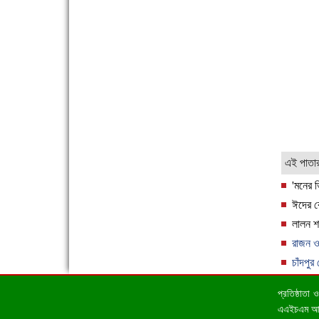
কর্মসংস্থান
ফরিদগঞ্জের ভূমিহীন ২০ পরিবার আজ নিজের পাকা ঘরে
উঠছে
এই পাতা
'মনের ভ
ঈদের কে
লালন শ
রাজন ও
চাঁদপু
নতুনবাজার ফাঁড়ি পুলিশের অভিযানে ৪০ পিচ ইয়াবাসহ ১
প্রতিষ্ঠাতা
জন গ্রেফতার
এএইচএম আহসা