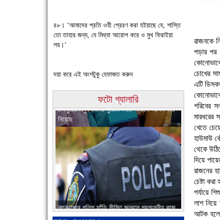
চাঁদপুরে উই-এর প্রথম নানা ধরনের পণ্যের সমারোহ
৪৮। ‘আমাদের প্রতি ওহী প্রেরণ করা হইয়াছে যে, শাস্তি
তো তাহার জন্য, যে মিথ্যা আরোপ করে ও মুখ ফিরাইয়া
রাজনকে ন
লয়।’
পড়ার পর 
কোনোভাবে
চোখের সাম
দয়া করে এই অংশটুকু হেফাজত করুন
এটি ডিসকভ
চাঁদপুরের মানুষ তাদের পুরোটা দিয়ে আমাকে আপন করে
কোনোভাবে
ফটো গ্যালারি
নিয়েছে
গরিবের স
মারধরের স
খেতে চেয়
হাউমাউ কে
থেকে উঠিয়
দিয়ে পায়
রাজনের হা
চেষ্টা কর
নতুনবাজার পুলিশ ফাঁড়ি সীমিত জনবলে প্রশংসনীয় কাজ
পর্যায়ে শ
করছে
লাশ নিয়ে
আটক হলে 