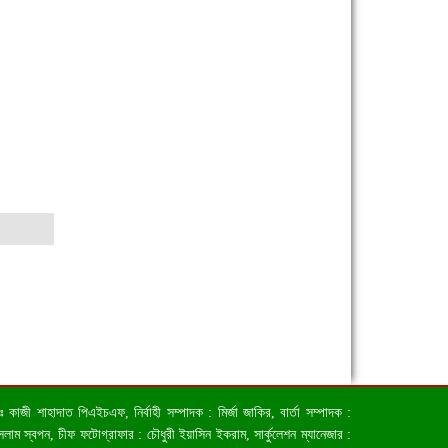
জী শাহাদাত পিএইচএফ, নির্বাহী সম্পাদক : মির্জা জাকির, বার্তা সম্পাদক :
াম স্বপন, চীফ ফটোগ্রাফার : চৌধুরী ইয়াসিন ইকরাম, সার্কুলেশন ম্যানেজার :