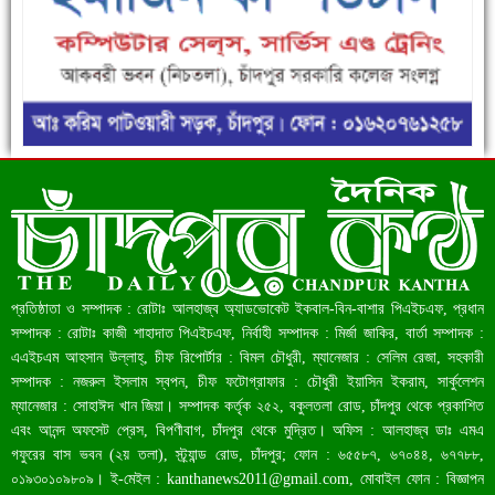
রেকর্ড ৪৫.৪৬ বিলিয়ন ডলারের রিজার্ভ
প্রতিষ্ঠাতা ও সম্পাদক : রোটাঃ আলহাজ্ব অ্যাডভোকেট ইকবাল-বিন-বাশার পিএইচএফ, প্রধান
সম্পাদক : রোটাঃ কাজী শাহাদাত পিএইচএফ, নির্বাহী সম্পাদক : মির্জা জাকির, বার্তা সম্পাদক :
এএইচএম আহসান উল্লাহ্, চীফ রিপোর্টার : বিমল চৌধুরী, ম্যানেজার : সেলিম রেজা, সহকারী
সম্পাদক : নজরুল ইসলাম স্বপন, চীফ ফটোগ্রাফার : চৌধুরী ইয়াসিন ইকরাম, সার্কুলেশন
ম্যানেজার : সোহাঈদ খান জিয়া। সম্পাদক কর্তৃক ২৫২, বকুলতলা রোড, চাঁদপুর থেকে প্রকাশিত
বাংলাদেশ আজ মধ্যম আয়ের দেশে উন্নীত হওয়ার পথে
এবং আনন্দ অফসেট প্রেস, বিপণীবাগ, চাঁদপুর থেকে মুদ্রিত। অফিস : আলহাজ্ব ডাঃ এমএ
গফুরের বাস ভবন (২য় তলা), স্ট্র্যান্ড রোড, চাঁদপুর; ফোন : ৬৫৫৮৭, ৬৭০৪৪, ৬৭৭৮৮,
০১৯৩০১০৯৮০৯। ই-মেইল :
kanthanews2011@gmail.com
, মোবাইল ফোন : বিজ্ঞাপন