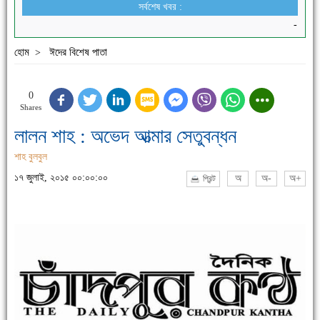
সর্বশেষ খবর :
-
হোম
ঈদের বিশেষ পাতা
>
0
Shares
লালন শাহ : অভেদ আত্মার সেতুবন্ধন
শাহ বুলবুল
১৭ জুলাই, ২০১৫ ০০:০০:০০
অ
অ-
অ+
প্রিন্ট