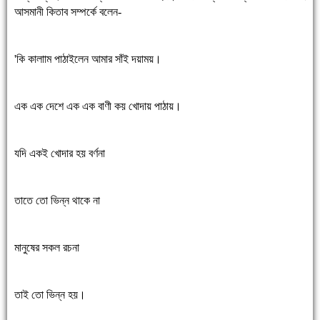
আসমানী কিতাব সম্পর্কে বলেন-
'কি কালাাম পাঠাইলেন আমার সাঁই দয়াময়।
এক এক দেশে এক এক বাণী কয় খোদায় পাঠায়।
যদি একই খোদার হয় বর্ণনা
তাতে তো ভিন্ন থাকে না
মানুষের সকল রচনা
তাই তো ভিন্ন হয়।