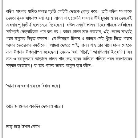
বাউল সাধনার যাপিত মালার প্রতি গোটাই দেহকে কেন্দ্র করে। তাই বাউল সাধনাকে
দেহতাত্তি্বক সাধনাও বলা হয়। লালন শাহ তেমনি সাধনার শীর্ষ চূড়ায় মানব দেহকেই
সাধনার পুণ্যতীর্থ বলে মেনে নিয়েছেন। বাউল সম্রাট লালন শাহের গানকে সর্বকালের
সর্বশ্রেষ্ঠ দেহতাত্তি্বক গান বলা হয়। কারণ লালন মনে করতেন, এই দেহের মধ্যেই
পরম মানুষের নিভৃত বসবাস। যে নিজেকে চিনবে ও জানবে সেই খুঁজে নিতে পারবে
আত্মার ভেতরকার বসতীকে। আমরা দেখতে পাই, লালন শাহ তার গানে মানব দেহকে
নানা উপমায় উপস্থাপন করেছেন। যেমন- 'ঘর', 'খাঁচা', ' আরশিনগর' ইত্যাদি। সব
নাম ও ব্যাকুলতার আড়ালে লালন শাহ দেহ ঘরের অলিতে গলিতে পরম করুণাময়ের
সন্ধান করেছেন। যা তার গানের ভাষায় আকুল হয়ে কাঁদে-
'আমার এ ঘর খানায় কে বিরাজ করে।
তারে জনম-ভর একদিন দেখলাম নারে।
নড়ে চড়ে ঈশান কোণে