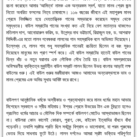
রচনা করেছেন আমার 'আমিত্ব' নামক এক অন্যরকম স্বর্গ, যাতে মানব প্রেম জন্ম
নিতো অবরিত ফসলের নিত্য চাষাবাসে। ১১৬ বছরের জীবনে এই মহাপুরুষ মানব
প্রেমে নিমজ্জিত হয়ে দেহতাত্তি্বক গানের সম্ভারকে করেছেন সমৃদ্ধ থেকে
সমৃদ্ধতর। বাউল সম্রাটের গানের সংখ্যা কত এই নিয়ে বেশ মতান্তর থাকলেও
মতিলাল দাশ, আনোয়ারুল করিম, ড. উপেন্দ্র নাথ ভট্টাচার্য, রিয়াজুল হক, ড. আশরাফ
সিদ্দিকী-এর মতো লালন গবেষকরা লালনের গান সহস্রাধিক বলে অভিমত দিয়েছেন।
উল্লেখ্য যে, লালন শাহ শুধু সহস্রাধিক গানেরই রচয়িতা ছিলেন না বরং সুরও
দিয়েছেন মানুষের মন প্রাণ স্পর্শ করে। এই বাউল সম্রাটের হাতেই বাউল গানের
ভিন্ন ধাঁচ ও নতুন ঘরানার এক লৌকিক সৌধ তৈরি হয়। বাউল সমপ্রদায়ের
অবিস্মরণীয় ব্যক্তিত্ব মুকুটহীন বাউল সম্রাট লালন ছিলেন উভয় বাংলার আড়াই লক্ষ
বাউলের গুরু। এই বাউল গুরুর মরমীয়াবাদ আজও আমাদের অন্তরস্থলকে ভাব ও
মানব প্রেমের এক অমিয় সুধায় আবিষ্ট করে রাখে।
বাউলগণ আনুষ্ঠানিক ধর্মকে অস্বীকার ও প্রত্যাখ্যান করে মানব ধর্মের মহান আভায়
মিশেছেন স্বকালে ও স্বীয় মহিমায়। ঈশ্বর প্রেমে উভয়ের টান এক বিন্দুতে হলেও
প্রচলিত ধর্মের আচার ও মৌলিক দিক সম্পর্কে বাউলগণ মোটেও আস্থাভাজন ছিলেন
না। বাউলরা কোন কালেই কোরান, পুরাণ, বেদ, বাইবেল ইত্যাদির বাঁধনে বাঁধা
পড়েননি। তথাপি স্রষ্টার প্রতি ছিল সবটুকু বিশ্বাস ও ভালোবাসা, যা পরম পুরুষের
ভেতর দিয়ে সাধনায় ফুটে উঠে। লালন দর্শনেও আমরা স্রষ্টা ভক্তির পরিপূর্ণতা