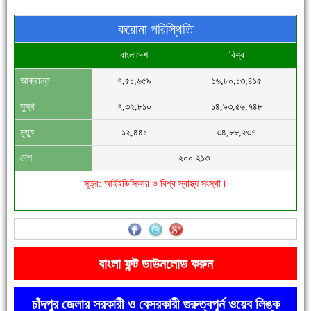
করোনা পরিস্থিতি
বাংলাদেশ
বিশ্ব
আক্রান্ত
৭,৫১,৬৫৯
১৬,৮০,১৩,৪১৫
সিগমা ওয়েল ইন্ডাস্ট্রির মেকানিক ও গ্রাহক সভা
সুস্থ
৭,৩২,৮১০
১৪,৯৩,৫৬,৭৪৮
মৃত্যু
১২,৪৪১
৩৪,৮৮,২৩৭
দেশ
২০০ ২১৩
সূত্র: আইইডিসিআর ও বিশ্ব স্বাস্থ্য সংস্থা।
'বাংলা সাহিত্যানুরাগীরা তাঁর অবদানকে চিরকাল স্মরণ করবে'
বাংলা ফন্ট ডাউনলোড করুন
চাঁদপুর জেলার সরকারী ও বেসরকারী গুরুত্বপূর্ন ওয়েব লিঙ্ক