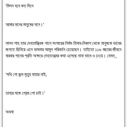
'মিলন হবে কত দিনে
আমার মনের মানুষের সনে।'
লালন শাহ তার দেহতাত্তি্বক গানে সংসারের নির্মম হিসাব-নিকাশ থেকে মানুষকে ভাবের
জগতে ছিনিয়ে এনে ভাবনার আমূল পরিবর্তন চেয়েছেন। তাইতো ১১৬ বছরের জীবনে
বারবার গানের প্রতি অক্ষরে দেহতত্ত্বের কথা এসেছে নানা ভাবে ও ঢংয়ে। যেমন_
'সখি গো জন্ম মৃত্যু যাহার নাই,
তাহার সঙ্গে প্রেম গো চাই।'
অথবা