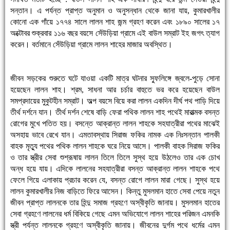
সন্তান। এ পর্যন্ত প্রাপ্ত অনুমান ও অনুসন্ধান থেকে জানা যায়, কুমারখালীর
কোনো এক গাঁয়ে ১৭৭৪ সালে লালন শাহ জন্ম গ্রহণ করেন এবং ১৮৯০ সালের ১৭
অক্টোবর শুক্রবার ১১৬ বছর বয়সে সেঁউড়িয়া গ্রামে এই বাউল সম্রাট ইহ জগৎ ত্যাগ
করেন। বর্তমানে সেঁউড়িয়া গ্রামে লালন শাহের মাজার অবস্থিত।
জীবন সড়কের শুরুতে ঘটে যাওয়া একটি মাত্র ঘটনার স্ফুলিঙ্গে জ্বলে-পুড়ে সোনা
হয়েছেন লালন শাহ। শ্রম, সাধনা আর চর্চার বাহুতে ভর করে হয়েছেন বাউল
সমপ্রদায়ের মুকুটহীন সম্রাট। অল্প বয়সে বিয়ে করা লালন একদিন দীর্ঘ পথ পাড়ি দিয়ে
তীর্থ দর্শনে যান। তীর্থ দর্শন শেষে বাড়ি ফেরা পথিক লালন শাহ পথেই মারাত্মক বসন্ত
রোগের মুখে পতিত হয়। বসন্তে আক্রান্ত লালন শাহকে সহযাত্রীরা পথের মাঝেই
অসহায় ভাবে রেখে যান। এমতাবস্থায় সিরাজ ফকির নামক এক নিঃসন্তান পালকী
বাহক মৃত্যু পথের পথিক লালন শাহকে ঘরে নিয়ে আসে। পালকী বাহক সিরাজ ফকির
ও তার স্ত্রীর সেবা শুশ্রূষায় লালন তিলে তিলে সুস্থ হয়ে উঠলেও তার এক চোখ
অন্ধ হয়ে যায়। এদিকে লালনের সহযাত্রীরা বসন্ত আক্রান্ত লালন শাহকে পথে
ফেলে গিয়ে এলাকায় প্রচার করেন যে, বসন্ত রোগে লালন মারা গেছে। সুস্থ হয়ে
লালন কুমারখালীর নিজ বাড়িতে ফিরে আসেন। কিন্তু মুসলমান হাতে সেবা পেয়ে নতুন
জীবন প্রাপ্ত লালনকে তার হিন্দু সমাজ গ্রহণে অস্বীকৃতি জানায়। মুসলমান হাতের
সেবা গ্রহণে লালনের ধর্ম বিকিয়ে গেছে এমন অভিযোগে লালন শাহের পরিজন এমনকি
স্ত্রী পর্যন্ত লালনকে গ্রহণে অস্বীকৃতি জানায়। জীবনের দুর্গম পথে ধর্মের এমন