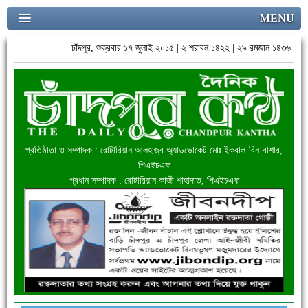
MENU
চাঁদপুর, শুক্রবার ১৭ জুলাই ২০১৫ | ২ শ্রাবন ১৪২২ | ২৯ রমজান ১৪৩৬
প্রতিষ্ঠাতা ও সম্পাদক : রোটারিয়ান আলহাজ্ব অ্যাডভোকেট মোঃ ইকবাল-বিন-বাশার,
পিএইচএফ
প্রধান সম্পাদক : রোটারিয়ান কাজী শাহাদাত, পিএইচএফ