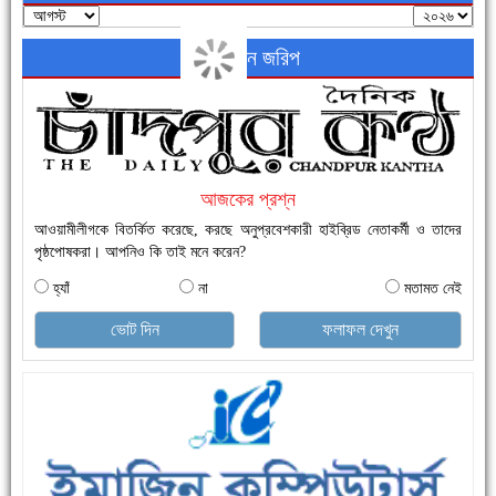
নতুনবাজার ফাঁড়ি পুলিশের অভিযানে ৪০ পিচ ইয়াবাসহ ১ জন গ্রেফতার
অনলাইন জরিপ
আজকের প্রশ্ন
আওয়ামীলীগকে বিতর্কিত করেছে, করছে অনুপ্রবেশকারী হাইব্রিড নেতাকর্মী ও তাদের
পৃষ্ঠপোষকরা। আপনিও কি তাই মনে করেন?
এক সপ্তাহে শনাক্ত বেড়েছে ৫৫%, মৃত্যু ৪৬%
হ্যাঁ
না
মতামত নেই
ভোট দিন
ফলাফল দেখুন
ফরিদগঞ্জে ড্রেন ও সড়ক নির্মাণে ধীরগতি জনদুর্ভোগ চরমে