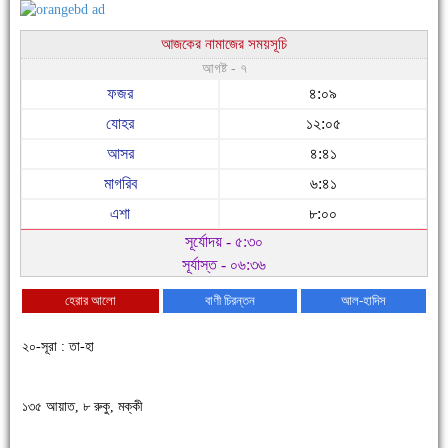
আজকের নামাজের সময়সূচি
আগষ্ট - ৭
ফজর
৪:০৯
যোহর
১২:০৫
আসর
৪:৪১
মাগরিব
৬:৪১
এশা
৮:০০
সূর্যোদয় - ৫:৩০
সূর্যাস্ত - ০৬:৩৬
হেরার আলো
বাণী চিরন্তন
আল-হাদিস
২০-সূরা : তা-হা
১৩৫ আয়াত, ৮ রুকু, মক্কী