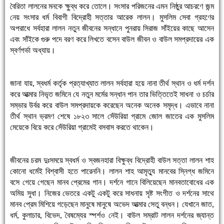
বৈরিতা লালনের মনকে ক্ষু্ব্ধ করে তোলে। সংসার পরিজনের এমন নিষ্ঠুর আচরণে জন্ম
নেয় সংসার ধর্ম বিবাগী বিদ্রোহী সত্তার আরেক লালন। মুসলিম সেবা গ্রহণের
অপরাধে সর্বহারা লালন নতুন জীবনের সন্ধানে পুনরায় সিরাজ সাঁইয়ের কাছে আসেন
এবং সাঁইকে গুরু পদে বরণ করে লিখতে বসেন বাউল জীবন ও বাউল সমপ্রদায়ের এক
স্বর্ণগর্ভা অধ্যায়।
জানা যায়, স্বধর্ম কর্তৃক প্রত্যাখ্যাত লালন সর্বহারা হয়ে নানা তীর্থ স্থান ও ধর্ম দর্শন
করে আত্মার নিভৃত জমিনে যে নতুন মর্মের সন্ধান পান তার ভিত্তিতেই সাধনা ও চর্চার
সম্ভার উর্বর করে বাউল সমপ্রদায়কে করেছেন অনেক অনেক সমৃদ্ধ। এভাবে নানা
তীর্থ স্থান ভ্রমণ শেষে ১৮২৩ সালে সেঁউরিয়া গ্রামে জোল জাতের এক মুসলিম
মেয়েকে বিয়ে করে সেঁউরিয়া গ্রামেই বসবাস করতে থাকেন।
জীবনের চরম দুঃসময়ে স্বধর্ম ও স্বজনহারা বিক্ষুব্ধ বিদ্রোহী বাউল সত্তা লালন শাহ
কোনো ধর্মেই বিশ্বাসী হতে পারেননি। লালন শাহ আমৃত্যু মানবের স্নিগ্ধ জমিনে
বসে গেয়ে গেছেন মানব প্রেমের গান। দর্শনে গানে বিলিয়েছেন মানবতাবোধের এক
অমিয় সুধা। নিজের ভেতরে একটু একটু করে সাধনায় সৃষ্ট সংগীত ও দর্শনের সাথে
মানব প্রেম মিশিয়ে গড়েছেন মানুষে মানুষে অভেদ আত্মার সেতু বন্ধন। যেখানে জাত,
ধর্ম, কুলাচার, বিভেদ, বৈষম্যের স্পর্শও নেই। বাউল সম্রাট লালন দর্শনের জ্যান্ত