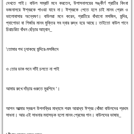
দেখতে পাই। বাউল সম্রাট মনে করতেন, উপাসনালয়ের সঙ্কীর্ণ প্রাচীর কিংবা
ভজনালয়ে ঈশ্বরকে পাওয়া যাবে না। ঈশ্বরকে পেতে হলে চাই মানব প্রেম ও
ভালোবাসার অন্বেষণ। বাউলরা মনে করেন, প্রাচীরে বাঁধানো মসজিদ, মন্দির,
প্যাগোডা বা গির্জায় মানব মুক্তির সব দ্বার রুদ্ধ হয়ে আছে। তাইতো বাউল গানে
চিরাচরিত বাঁধন ছেঁড়ার আহ্বান_
'তোমার পথ ঢ্যাকছে মন্দিরে-মসজিদে
ও তোর ডাক শুনে সাঁই চলতে না পাই
আমায় রুখে দাঁড়ায় গুরুতে মুরশিদে '।
আপন আত্মার স্বরূপ উপলব্ধির মাধ্যমে পরম আরাধ্য ঈশ্বর খোঁজা বাউলদের প্রথম
সাধনা। আর এই সাধনার মহাসড়ক হলো মানব প্রেমের গান। বাউলদের ভাষায়_