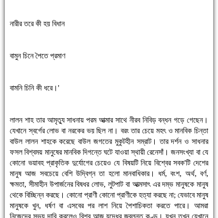
নারীর তরে কী হয় বিধান
বামুন চিনে পৈতে প্রমাণ
বামনি চিনি কী ধরে।'
লালন শাহ তার আমৃত্যু সাধনায় পরম আত্মার সাথে নীরব নিবিড় বন্ধন গড়ে গেছেন।
যেখানে স্বর্গের লোভ বা নরকের ভয় ছিল না। বরং তার চেয়ে মহৎ ও মানবিক চিন্তা
বাউল লালন শাহকে করেছে বাউল জগতের মুকুটহীন সম্রাট। তার দর্শন ও সাধনার
ফসল বিশ্বময় মানুষের মানবিক দিগন্তে ঘটে যাওয়া স্থায়ী রেনেসাঁ। জনসংখ্যা বা যে
কোনো ভয়াবহ প্রাকৃতিক দুর্যোগের চেয়েও যে বিষয়টি নিয়ে বিশ্বের সবক'টি দেশের
মানুষ আজ সবচেয়ে বেশি উদ্বিগ্ন তা হলো মানবাধিকার। ধর্ম, বংশ, অর্থ, বর্ণ,
ক্ষমতা, সীমাহীন উপার্জনের বিষধর লোভ, লুটপাট বা আত্মসাৎ এর দম্ভ মানুষকে মানুষ
থেকে বিচ্ছিন্ন করছে। কোনো প্রাণী কোনো প্রাণীকে হত্যা করছে না; যেভাবে মানুষ
মানুষকে খুন, ধর্ষণ বা এসবের পর লাশ নিয়ে পৈশাচিকতা করতে পারে। আমরা
নিজেদের সভ্য দাবি করলেও বিশ্ব আজ যুদ্ধের জ্বলন্ত কুণ্ড। যখন তখন যেখানে