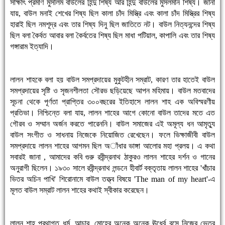
সাক্ষাৎ প্রমাণ মুসলিম বাউলের হিন্দু শিষ্য আর হিন্দু বাউলের মুসলমান শিষ্য। জানা
যায়, বাউল মনাই শেখের শিষ্য ছিল কালা চাঁদ মিস্ত্রি এবং কালা চাঁদ মিস্ত্রির শিষ্য
হারাই ছিল নমশূদ্র এবং তার শিষ্য দিনু ছিল জাতিতে নট। বাউল নিত্যনন্দের শিষ্য
ছিল বলা কৈর্বত আবার বলা কৈর্বতের শিষ্য ছিল মাধা পটিয়াল, কাপালি এবং তার শিষ্য
গঙ্গারাম ইত্যাদি।
লালন শাহকে বলা হয় বাউল সমপ্রদায়ের মুকুটহীন সম্রাট, কারণ তার হাতেই বাউল
সমপ্রদায়ের সৃষ্টি ও সৃজনশীলতা সৌরভ ছড়িয়েছে আপন মহিমায়। বাউল মতবাদের
সূচনা থেকে পূর্ণতা প্রাপ্তির ৩০০বছরের ইতিহাসে লালন শাহ এক অবিস্মরণীয়
প্রতিভা। নিশ্চিন্তে বলা যায়, লালন শাহের আগে কোনো বাউল তাদের মতে এত
গৌরব ও সম্মান অর্জন করতে পারেননি। বাউল সমাজের এই অমূল্য ধন আমৃত্যু
বাউল সংগীত ও সাধনায় নিজেকে নিয়োজিত রেখেছেন। ফলে ভিক্ষাজীবী বাউল
সমপ্রদায়ে লালন শাহের আগমন ছিল অাঁধার ভাঙ্গা আলোর মহা প্রলয়। এ কথা
সবারই জানা , আমাদের কবি গুরু রবীন্দ্রনাথ ঠাকুরও লালন শাহের দর্শন ও গানের
অনুরাগী ছিলেন। ১৯৩০ সালে রবীন্দ্রনাথ লন্ডনে হীবার্ট বক্তৃতায় লালন শাহের 'খাঁচার
ভিতর অচিন পাখি' শিরোনামে বাউল তত্ত্ব বিষয়ে 'The man of my heart'-এ
মূলত বাউল সম্রাট লালন শাহের কথাই স্বীকার করেছেন।
লালন শাহ প্রথাগত ধর্ম, আচার, মোহের অনেক অনেক ঊর্ধ্বে বসে নিজের ভেতর