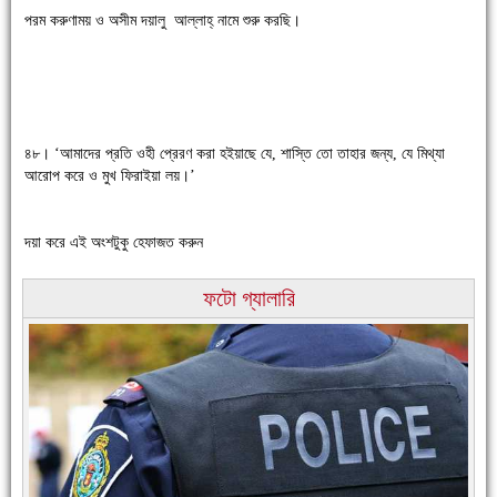
পরম করুণাময় ও অসীম দয়ালু আল্লাহ্ নামে শুরু করছি।
চাঁদপুরে উই-এর প্রথম নানা ধরনের পণ্যের সমারোহ
৪৮। ‘আমাদের প্রতি ওহী প্রেরণ করা হইয়াছে যে, শাস্তি তো তাহার জন্য, যে মিথ্যা
আরোপ করে ও মুখ ফিরাইয়া লয়।’
দয়া করে এই অংশটুকু হেফাজত করুন
ফটো গ্যালারি
চাঁদপুরের মানুষ তাদের পুরোটা দিয়ে আমাকে আপন করে নিয়েছে