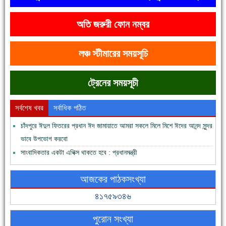
অতি জরুরী ফোন নম্বর
দেশে রাস্তাঘাটসহ অনেক কিছুই হয়েছে, বাড়েনি কর্মসংস্থান
লঞ্চ স্টীমারের সময়সূচি
ট্রেনের সময়সূচী
সর্বশেষ খবর
সর্বাধিক পঠিত
চাঁদপুরে ঈদুল ফিতরের প্রধান ঈদ জামায়াতে আমরা সকলে মিলে মিশে ঈদের আনন্দ সুন্দর
ভাবে উপভোগ করবো
ফরিদগঞ্জের ভূমিহীন ২০ পরিবার আজ নিজের পাকা ঘরে উঠছে
সাংবাদিকতার একটা এথিক্স থাকতে হবে : প্রধানমন্ত্রী
আজকের পাঠকসংখ্যা
৪১৭৫৯৩৪৬
পুরোন সংখ্যা