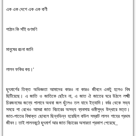
এক এক দেশে এক এক বাণী
পাঠান কি সাঁই গুণমণি
মানুষের রচনা জানি
লালন ফকির কয়।'
ছুৎমার্গের তিক্ত অভিজ্ঞতা আমাদের কারও না কারও জীবনে একটু হলেও বিষ
ছিটিয়েছে। এ জাতি ও জাতিকে ছোঁবে না, এ জাত ঐ জাতের ঘরে উঠলে লক্ষ্মী
চিরজনমের জন্যে পালাবে অথবা জল ছুঁলেও তল যাবে ইত্যাদি। বর্বর থেকে সভ্য
সময়ে পা রেখেও আমরা জাত বিচারের অসভ্য ব্যবসায় গুষ্ঠিসুদ্ধ উদ্ধারে মত্ত।
জাত-পাতের বিষাক্ত ছোবলে ছিন্নভিন্ন হয়েছিল বাউল সম্রাট লালন শাহের প্রথম
জীবন। তাই লালনকন্ঠে ছুৎমার্গ আর জাত বিচারের অসারতা প্রকাশ পেয়েছে_