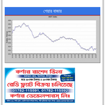
শেয়ার বাজার
এক সপ্তাহে শনাক্ত বেড়েছে ৫৫%, মৃত্যু ৪৬%
পুলিশ সদস্যদের জন্যে এসপির মৌসুমি ফল উপহার