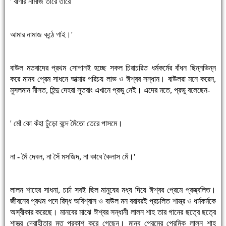
' বীণার নামাজ তারে তারে
আমার নামাজ কন্ঠে গাই।'
বাউল মতবাদের প্রথম সোপানই হচ্ছে সকল চিরাচরিত ধর্মকর্মের বাঁধন ছিন্নভিন্ন
করে মানব প্রেম সাধনে আত্মার পরিচয় লাভ ও ঈশ্বর সন্ধান। বাউলরা মনে করেন,
মুসলমান মীসত, হিন্দু দেহরা সুতরাং এখানে প্রভু নেই। এদের মতে, প্রভু বলেছেন-
' মোঁ কো কঁহা ঢুঁড়ো বন্দে মৈঁতো তেরে পাসমে।
না - মৈঁ দেবল, না সৈঁ মসজিদ, না কাবে কৈলাস মেঁ।'
লালন শাহের সাধনা, চর্চা সবই ছিল মানুষের মধ্য দিয়ে ঈশ্বর প্রেমে প্রজ্বলিত।
জীবনের প্রথম পদে রিদ্ধ অবিশ্বাস ও বাউল মন বরাবরই প্রচলিত শাস্ত্র ও ধর্মকর্মকে
অস্বীকার করেছে। মানবের মাঝে ঈশ্বর সন্ধানী লালন শাহ তার গানের ছত্রে ছত্রে
শাস্ত্র দ্রোহীতার মত প্রকাশ করে গেছেন। মানব প্রেমের প্রেমিক লালন শাহ