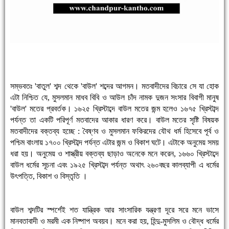
সম্ভবতঃ 'বাতুল' শব্দ থেকে 'বাউল' শব্দের আগমন। মতবাদীদের বিচারে সে যা হোক
এটা নিশ্চিত যে, মুসলমান মাধব বিবি ও আউল চাঁদ নামক দুজন সংসার বিবাগী মানুষ
'বাউল' মতের প্রবর্তক। ১৬২৫ খ্রিস্টাব্দে বাউল মতের জন্ম হলেও ১৬৭৫ খ্রিস্টাব্দ
পর্যন্ত তা একটি পরিপূর্ণ মতবাদের আকার ধারণ করে। বাউল মতের সৃষ্টি বিষয়ক
মতবাদীদের বক্তব্য হচ্ছে : বৈষ্ণব ও মুসলমান ফকিরদের যৌথ ধর্ম হিসেবে পূর্ব ও
পশ্চিম বাংলায় ১৭০০ খ্রিস্টাব্দ পর্যন্ত এটার জন্ম ও বিকাশ ঘটে। এটাকে অনুমেয় সময়
ধরা হয়। অনুমেয় ও শাস্ত্রীয় বক্তব্য ছাড়াও অনেকে মনে করেন, ১৬৬০ খ্রিস্টাব্দে
বাউল ধর্মের সূচনা এবং ১৯২৫ খ্রিস্টাব্দ পর্যন্ত অথাৎ ২৬০বছর কালব্যাপী এ ধর্মের
উৎপত্তি, বিকাশ ও বিস্তৃতি ।
বাউল শব্দটির স্পর্শেই শত যান্ত্রিক আর সাংসারিক যন্ত্রণা দূরে সরে মনে ভাসে
মানবতাবাদী ও মরমী এক নিষ্পাপ অবয়ব। মনে করা হয়, হিন্দু-মুসলিম ও বৌদ্ধ ধর্মের