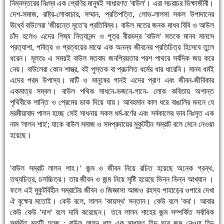
নিম্নস্তরের নিঃস্ব এক শ্রেণির মানুষই সাধারণত 'বাউল'। এরা সচরাচর ভিক্ষাজীবী।
দেশ-সমাজ, রাষ্ট্র-লোকাচার, সম্মান, প্রতিপত্তি, লোভ-লালসা সকল উপাদানের
ঊর্ধ্বে বাউলেরা 'জীয়ন্তে মৃতে'র প্রতিবিম্ব। বাউল মতের জনক মাধব বিবি ও আউল
চাঁদ হলেও এদের শিষ্য নিত্যানন্দ ও পুত্র বীরভদ্র 'বাউল' মতকে মানব মানসে
প্রত্যাশা, পবিত্র ও প্রত্যয়ের মাঝে এক অনন্য জীবনের প্রতিচিত্র হিসেবে তুলে
ধরেন। মূলতঃ এ সময়ই বাউল মতবাদ জনপ্রিয়তার পরশ পাথরে সর্বদিক জয় করে
নেয়। বাউলেরা কোন শাস্ত্র, বই পুস্তক বা প্রচলিত ধর্মের ধার ধারেনি। মানব ধর্মই
এদের পরম উপাস্য। মাটি ও মানুষের গানই এদের প্রাণ এবং জীবন-জীবিকার
একমাত্র সম্বল। বাউল পথিক সাধনে-ভজনে-গানে- লোক কবিতায় অশান্ত
পৃথিবীকে শান্তি ও প্রেমের ডাক দিয়ে যায়। আবহমান কাল ধরে বাঙালির মননে যে
মরমীয়াবাদ পালন হচ্ছে সেই সাধনায় সকল ধর্ম-বর্ণের এবং সর্বকালের ভাব নিঃসৃত এক
নাম 'লালন শাহ'; যাকে বাউল সমাজ ও সমপ্রদায়ের মুকুটহীন সম্রাট বলে মেনে নেওয়া
হয়েছে।
'বাউল সম্রাট লালন শাহ।' জন্ম ও জীবন নিয়ে রচিত হয়েছে অনেক গ্রন্থ,
তথ্যচিত্র, চলচ্চিত্র। তার জীবন ও জন্ম নিয়ে সৃষ্টি হয়েছে ভিন্ন ভিন্ন আখ্যান ।
ফলে এই মুকুটবিহীন সম্রাটের জীবন ও জিজ্ঞাসা আজও রহস্য পাহাড়ের ওপারে দেখা
ঐ বৃক্ষের মতোই। কেউ বলে, লালন 'কায়স্থ' সন্তান। কেউ বলে 'কর'। আবার
কেউ কেউ 'দাশ' বলে দাবি করেছেন। তবে লালন শাহের জন্ম সম্পর্কিত সর্বাধিক
সমর্থিত মতটি হচ্ছে : বাউল লালন শাহ এক সাধারণ হিন্দু ঘরে জন্ম নেওয়া হিন্দু