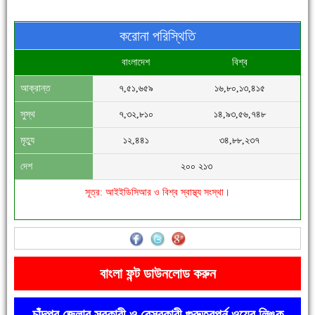
করোনা পরিস্থিতি
বাংলাদেশ
বিশ্ব
আক্রান্ত
৭,৫১,৬৫৯
১৬,৮০,১৩,৪১৫
সিগমা ওয়েল ইন্ডাস্ট্রির মেকানিক ও গ্রাহক সভা
সুস্থ
৭,৩২,৮১০
১৪,৯৩,৫৬,৭৪৮
মৃত্যু
১২,৪৪১
৩৪,৮৮,২৩৭
দেশ
২০০ ২১৩
সূত্র: আইইডিসিআর ও বিশ্ব স্বাস্থ্য সংস্থা।
'বাংলা সাহিত্যানুরাগীরা তাঁর অবদানকে চিরকাল স্মরণ করবে'
বাংলা ফন্ট ডাউনলোড করুন
চাঁদপুর জেলার সরকারী ও বেসরকারী গুরুত্বপূর্ন ওয়েব লিঙ্ক