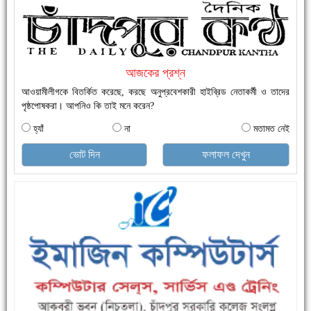
নতুনবাজার ফাঁড়ি পুলিশের অভিযানে ৪০ পিচ ইয়াবাসহ ১ জন গ্রেফতার
আজকের প্রশ্ন
আওয়ামীলীগকে বিতর্কিত করেছে, করছে অনুপ্রবেশকারী হাইব্রিড নেতাকর্মী ও তাদের
পৃষ্ঠপোষকরা। আপনিও কি তাই মনে করেন?
হ্যাঁ
না
মতামত নেই
ভোট দিন
ফলাফল দেখুন
এক সপ্তাহে শনাক্ত বেড়েছে ৫৫%, মৃত্যু ৪৬%
ফরিদগঞ্জে ড্রেন ও সড়ক নির্মাণে ধীরগতি জনদুর্ভোগ চরমে