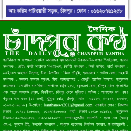
রেকর্ড ৪৫.৪৬ বিলিয়ন ডলারের রিজার্ভ
প্রতিষ্ঠাতা ও সম্পাদক : রোটাঃ আলহাজ্ব অ্যাডভোকেট ইকবাল-বিন-বাশার পিএইচএফ, প্রধান
সম্পাদক : রোটাঃ কাজী শাহাদাত পিএইচএফ, নির্বাহী সম্পাদক : মির্জা জাকির, বার্তা সম্পাদক :
এএইচএম আহসান উল্লাহ্, চীফ রিপোর্টার : বিমল চৌধুরী, ম্যানেজার : সেলিম রেজা, সহকারী
সম্পাদক : নজরুল ইসলাম স্বপন, চীফ ফটোগ্রাফার : চৌধুরী ইয়াসিন ইকরাম, সার্কুলেশন
ম্যানেজার : সোহাঈদ খান জিয়া। সম্পাদক কর্তৃক ২৫২, বকুলতলা রোড, চাঁদপুর থেকে প্রকাশিত
এবং আনন্দ অফসেট প্রেস, বিপণীবাগ, চাঁদপুর থেকে মুদ্রিত। অফিস : আলহাজ্ব ডাঃ এমএ
গফুরের বাস ভবন (২য় তলা), স্ট্র্যান্ড রোড, চাঁদপুর; ফোন : ৬৫৫৮৭, ৬৭০৪৪, ৬৭৭৮৮,
০১৯৩০১০৯৮০৯। ই-মেইল :
kanthanews2011@gmail.com
, মোবাইল ফোন : বিজ্ঞাপন
বিভাগ- ০১৭১২-৪০৮০০৬, ০১৯৭২৪০৮০০৬ বার্তা বিভাগ-০১৭১৮-১০৯৫৯১, সার্কুলেশন
বাংলাদেশ আজ মধ্যম আয়ের দেশে উন্নীত হওয়ার পথে
বিভাগ-০১৮৬৭৮৮৬৫৯৯, ০১৮১৮৯৮৮০৫৭। সম্পাদকমন্ডলীর সভাপতি : ফ্লাঃ লেঃ (অবঃ)
এস.এ. সুলতান টিটু, উপদেষ্টা সম্পাদক : অধ্যক্ষ প্রফেসর বিলকিস ইকবাল; উপদেষ্টামন্ডলী :
কামরুল হাসান শায়ক, লায়ন দিলীপ কুমার ঘোষ, অধ্যাপক অরুণ চন্দ্র পাল ও ডাঃ পীযূষ কান্তি