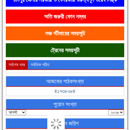
অতি জরুরী ফোন নম্বর
দেশে রাস্তাঘাটসহ অনেক কিছুই হয়েছে, বাড়েনি কর্মসংস্থান
লঞ্চ স্টীমারের সময়সূচি
ট্রেনের সময়সূচী
সর্বশেষ খবর
সর্বাধিক পঠিত
আজকের পাঠকসংখ্যা
ফরিদগঞ্জের ভূমিহীন ২০ পরিবার আজ নিজের পাকা ঘরে উঠছে
৪১৭৩৮২৮৪
পুরোন সংখ্যা
অনলাইন জরিপ