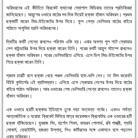
অরিথরনের এই কীর্তিতে ক্রিকেট ফ্যানেরা স্যোশাল মিডিয়ায় তাদের প্রতিক্রিয়া
জানিয়েছেন। আয়ুশের ওভারে মাঠের সব দিক দিয়েই ছক্কা হাঁকান অরিথরন। প্রথম
ছক্কাটি মারেন মিড-উইকেটের উপর দিয়ে। ফুল লেন্থ ডেলিভার মাঠের বাইরে
পাঠাতে অসুবিধা হয়নি অরিথরনের।
দ্বিতীয় বলটি লেন্থে রাখলেও পরিণাম একি হয়। এবার অবশ্য পুল শটে স্কোয়ার
লেগ বাউন্ডারির উপর দিয়ে ছক্কা মারেন তিনি। পরের বলটি আয়ুশ স্টাম্পে রাখলেও
ছক্কা হাঁকান অরিথরন। পরের ডেলিভারিতে এগিয়ে এসে ডিপ মিড-উইকেটের উপর
গিয়ে ছক্কা মারেন তিনি।
প্রথম চারটি বলে ছক্কা খেয়ে পঞ্চম ডেলিভারি হাফ-ভলি দেন। তা মিস করেননি
বিইউ বুস্টার্সের এই ব্যাটসম্যান। এগিয়ে এসে স্কোয়ার লেগের উপর দিয়ে মাঠের
বাইরে পাঠান অরিথরন। আর ওভারের শেষ ডেলিভারি লেন্থে রাখলেও তাতেও ছক্কা
হাঁকান অরিথরন।
এক ওভারে ছয়টি ছক্কার ইতিহাসে ঢুকে পড়া অত্যন্ত গর্বের। এখনও পর্যন্ত
আন্তর্জাতিক ও ঘরোয়া ক্রিকেট মিলিয়ে মাত্র কয়েকজন ক্রিকেটার এক ওভারের ছটি
ছক্কা হাঁকিয়েছেন। যুবরাজ সিং, হার্শেল গিবস, কায়রন পোলার্ড, রবি শাস্ত্রী, গ্যারি
সোবার্স, হোয়াইটলি, হজরত উল্লাহ্, লিও কার্টারদের সঙ্গে একাসনে বসে পড়লেন
এবার অরিথরন।