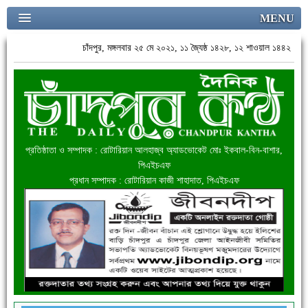
MENU
চাঁদপুর, মঙ্গলবার ২৫ মে ২০২১, ১১ জ্যৈষ্ঠ ১৪২৮, ১২ শাওয়াল ১৪৪২
প্রতিষ্ঠাতা ও সম্পাদক : রোটারিয়ান আলহাজ্ব অ্যাডভোকেট মোঃ ইকবাল-বিন-বাশার,
পিএইচএফ
প্রধান সম্পাদক : রোটারিয়ান কাজী শাহাদাত, পিএইচএফ