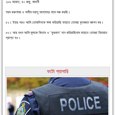
২৮৬ আয়াত, ৪০ রুকু, মাদানী
পরম করুণাময় ও অসীম দয়ালু আল্লাহর নামে শুরু করছি।
চাঁদপুরে উই-এর প্রথম নানা ধরনের পণ্যের সমারোহ
৫২। ইহার পরও আমি তোমাদিগকে ক্ষমা করিয়াছি যাহাতে তোমরা কৃতজ্ঞতা জ্ঞাপন কর।
৫৩। আর যখন আমি মূসাকে কিতাব ও ‘ফুরকান’ দান করিয়াছিলাম যাহাতে তোমরা হিদায়াত
প্রাপ্ত হও।
ফটো গ্যালারি
চাঁদপুরের মানুষ তাদের পুরোটা দিয়ে আমাকে আপন করে নিয়েছে