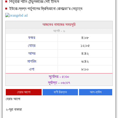
পিতৃহারা শচীন টেন্ডুলকারের সেই ইনিংস
ইউরো-স্বপ্ন পর্তুগালের ক্রিশ্চিয়ানো রোনাল্ডো’র নেতৃত্বে
আজকের নামাজের সময়সূচি
আগষ্ট - ৬
ফজর
৪:০৮
যোহর
১২:০৫
আসর
৪:৪২
মাগরিব
৬:৪২
এশা
৮:০০
সূর্যোদয় - ৫:৩০
সূর্যাস্ত - ০৬:৩৭
হেরার আলো
বাণী চিরন্তন
আল-হাদিস
হেরার আলো
২-সূরা বাকারা