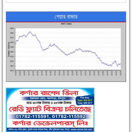
শেয়ার বাজার
এক সপ্তাহে শনাক্ত বেড়েছে ৫৫%, মৃত্যু ৪৬%
পুলিশ সদস্যদের জন্যে এসপির মৌসুমি ফল উপহার