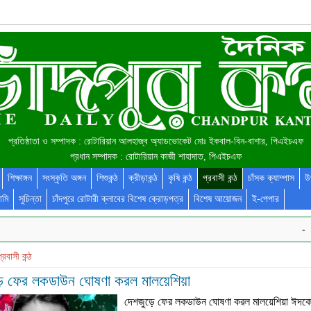
প্রতিষ্ঠাতা ও সম্পাদক : রোটারিয়ান আলহাজ্ব অ্যাডভোকেট মোঃ ইকবাল-বিন-বাশার, পিএইচএফ
প্রধান সম্পাদক : রোটারিয়ান কাজী শাহাদাত, পিএইচএফ
শিক্ষাঙ্গন
সংস্কৃতি অঙ্গন
শিশুকন্ঠ
ক্রীড়াকন্ঠ
কৃষি কন্ঠ
প্রবাসী কন্ঠ
চাঁসক ক্যাম্পাস
উ
ামি
সুচিন্তা
চাঁদপুরে রোটারী ক্লাবের বিশেষ ক্রোড়পত্র
বিশেষ আয়োজন
ই-পেপার
-
্রবাসী কন্ঠ
়ে ফের লকডাউন ঘোষণা করল মালয়েশিয়া
দেশজুড়ে ফের লকডাউন ঘোষণা করল মালয়েশিয়া ঈদকে