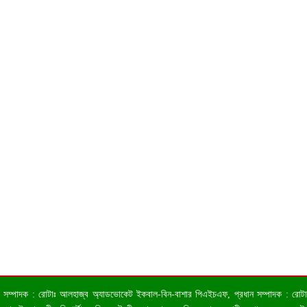
 ও সম্পাদক : রোটাঃ আলহাজ্ব অ্যাডভোকেট ইকবাল-বিন-বাশার পিএইচএফ, প্রধান সম্পাদক : রোটাঃ কা