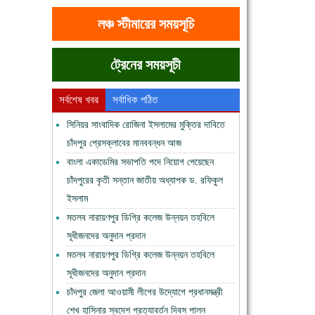
লঞ্চ স্টীমারের সময়সূচি
ট্রেনের সময়সূচী
সর্বশেষ খবর
সর্বাধিক পঠিত
সিনিয়র সাংবাদিক রোজিনা ইসলামের মুক্তির দাবিতে
চাঁদপুর প্রেসক্লাবের মানববন্ধন আজ
বাংলা একাডেমির সভাপতি পদে নিয়োগ পেয়েছেন
চাঁদপুরের কৃতী সন্তান জাতীয় অধ্যাপক ড. রফিকুল
ইসলাম
মতলব নারায়ণপুর ডিগ্রি কলেজ উন্নয়ন তহবিলে
সূধীজনদের অনুদান প্রদান
মতলব নারায়ণপুর ডিগ্রি কলেজ উন্নয়ন তহবিলে
সূধীজনদের অনুদান প্রদান
চাঁদপুর জেলা আওয়ামী লীগের উদ্যোগে প্রধানমন্ত্রী
শেখ হাসিনার স্বদেশ প্রত্যাবর্তন দিবস পালন