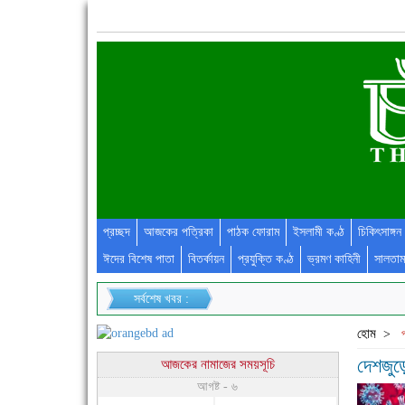
প্রচ্ছদ
আজকের পত্রিকা
পাঠক ফোরাম
ইসলামী কণ্ঠ
চিকিৎসাঙ্গন
ঈদের বিশেষ পাতা
বিতর্কায়ন
প্রযুক্তি কণ্ঠ
ভ্রমণ কাহিনী
সালতাম
সর্বশেষ খবর :
হোম
>
প
দেশজুড
আজকের নামাজের সময়সূচি
আগষ্ট - ৬