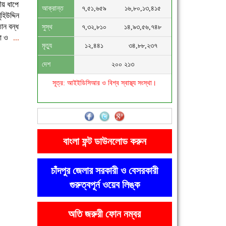
য় ধাপে
আক্রান্ত
৭,৫১,৬৫৯
১৬,৮০,১৩,৪১৫
হিউদ্দিন
ঠান বন্ধ
সুস্থ
৭,৩২,৮১০
১৪,৯৩,৫৬,৭৪৮
া ও
...
মৃত্যু
১২,৪৪১
৩৪,৮৮,২৩৭
দেশ
২০০ ২১৩
সূত্র: আইইডিসিআর ও বিশ্ব স্বাস্থ্য সংস্থা।
বাংলা ফন্ট ডাউনলোড করুন
চাঁদপুর জেলার সরকারী ও বেসরকারী
গুরুত্বপূর্ন ওয়েব লিঙ্ক
অতি জরুরী ফোন নম্বর