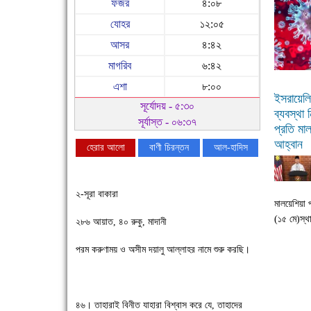
ফজর
৪:০৮
যোহর
১২:০৫
আসর
৪:৪২
মাগরিব
৬:৪২
এশা
৮:০০
ইসরায়েলি
সূর্যোদয় - ৫:৩০
ব্যবস্থা
সূর্যাস্ত - ০৬:৩৭
প্রতি মাল
আহ্বান
হেরার আলো
বাণী চিরন্তন
আল-হাদিস
২-সূরা বাকারা
মালয়েশিয়া 
(১৫ মে)স্থ
২৮৬ আয়াত, ৪০ রুকু, মাদানী
পরম করুণাময় ও অসীম দয়ালু আল্লাহর নামে শুরু করছি।
চাঁদপুরে উই-এর প্রথম নানা ধরনের পণ্যের সমারোহ
৪৬। তাহারাই বিনীত যাহারা বিশ্বাস করে যে, তাহাদের