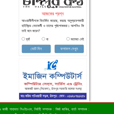
আজকের প্রশ্ন
আওয়ামীলীগকে বিতর্কিত করেছে, করছে অনুপ্রবেশকারী
হাইব্রিড নেতাকর্মী ও তাদের পৃষ্ঠপোষকরা। আপনিও কি
তাই মনে করেন?
হ্যাঁ
না
মতামত নেই
ভোট দিন
ফলাফল দেখুন
জী শাহাদাত পিএইচএফ, নির্বাহী সম্পাদক : মির্জা জাকির, বার্তা সম্পাদক :