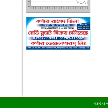
এক সপ্তাহে শনাক্ত বেড়েছে ৫৫%, মৃত্যু ৪৬%
পুলিশ সদস্যদের জন্যে এসপির মৌসুমি ফল উপহার
প্রতিষ্ঠাতা