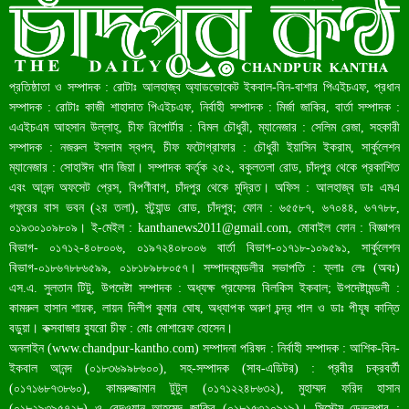
রেকর্ড ৪৫.৪৬ বিলিয়ন ডলারের রিজার্ভ
প্রতিষ্ঠাতা ও সম্পাদক : রোটাঃ আলহাজ্ব অ্যাডভোকেট ইকবাল-বিন-বাশার পিএইচএফ, প্রধান
সম্পাদক : রোটাঃ কাজী শাহাদাত পিএইচএফ, নির্বাহী সম্পাদক : মির্জা জাকির, বার্তা সম্পাদক :
এএইচএম আহসান উল্লাহ্, চীফ রিপোর্টার : বিমল চৌধুরী, ম্যানেজার : সেলিম রেজা, সহকারী
সম্পাদক : নজরুল ইসলাম স্বপন, চীফ ফটোগ্রাফার : চৌধুরী ইয়াসিন ইকরাম, সার্কুলেশন
ম্যানেজার : সোহাঈদ খান জিয়া। সম্পাদক কর্তৃক ২৫২, বকুলতলা রোড, চাঁদপুর থেকে প্রকাশিত
এবং আনন্দ অফসেট প্রেস, বিপণীবাগ, চাঁদপুর থেকে মুদ্রিত। অফিস : আলহাজ্ব ডাঃ এমএ
গফুরের বাস ভবন (২য় তলা), স্ট্র্যান্ড রোড, চাঁদপুর; ফোন : ৬৫৫৮৭, ৬৭০৪৪, ৬৭৭৮৮,
০১৯৩০১০৯৮০৯। ই-মেইল :
kanthanews2011@gmail.com
, মোবাইল ফোন : বিজ্ঞাপন
বিভাগ- ০১৭১২-৪০৮০০৬, ০১৯৭২৪০৮০০৬ বার্তা বিভাগ-০১৭১৮-১০৯৫৯১, সার্কুলেশন
বাংলাদেশ আজ মধ্যম আয়ের দেশে উন্নীত হওয়ার পথে
বিভাগ-০১৮৬৭৮৮৬৫৯৯, ০১৮১৮৯৮৮০৫৭। সম্পাদকমন্ডলীর সভাপতি : ফ্লাঃ লেঃ (অবঃ)
এস.এ. সুলতান টিটু, উপদেষ্টা সম্পাদক : অধ্যক্ষ প্রফেসর বিলকিস ইকবাল; উপদেষ্টামন্ডলী :
কামরুল হাসান শায়ক, লায়ন দিলীপ কুমার ঘোষ, অধ্যাপক অরুণ চন্দ্র পাল ও ডাঃ পীযূষ কান্তি
বড়ুয়া। কক্সবাজার ব্যুরো চীফ : মোঃ মোশারেফ হোসেন।
অনলাইন (
www.chandpur-kantho.com
) সম্পাদনা পরিষদ : নির্বাহী সম্পাদক : আশিক-বিন-
ইকবাল আনন্দ (০১৮৩৬৯৯৮৬০০), সহ-সম্পাদক (সাব-এডিটর) : প্রবীর চক্রবর্তী
(০১৭১৬৮৭৩৮৬০), কামরুজ্জামান টুটুল (০১৭১২২৪৮৬৩২), মুহাম্মদ ফরিদ হাসান
(০১৮২৯৩৯৫৭২৮) ও রেদওয়ান আহমেদ জাকির (০১৮১৫৩২০৯১৯)। সিস্টেম ডেভলপার :