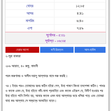
যোহর
১২:০৫
আসর
৪:৪১
মাগরিব
৬:৪০
এশা
৭:৫৯
সূর্যোদয় - ৫:৩১
সূর্যাস্ত - ০৬:৩৫
হেরার আলো
বাণী চিরন্তন
আল-হাদিস
২-সূরা বাকারা
২৮৬ আয়াত, ৪০ রুকু, মাদানী
পরম করুণাময় ও অসীম দয়ালু আল্লাহর নামে শুরু করছি।
৭৪। ইহার পরও তোমাদের হৃদয় কঠিন হইয়া গেল, উহা পাষাণ কিংবা তদপেক্ষা কঠিন। পাথর
ও কতক এমন যে, উহা হইতে নদী-নালা প্রবাহিত এবং কতক এইরূপ যে, বিদীর্ণ হওয়ার পর
উহা হইতে পানি নির্গত হয়, আবার কতক এমন যাহা আল্লাহর ভয়ে ধসিয়া পড়ে এবং তোমরা
যাহা কর আল্লাহ সে সম্বন্ধে অনবহিত নহেন।
চাঁদপুরে উই-এর প্রথম নানা ধরনের পণ্যের সমারোহ