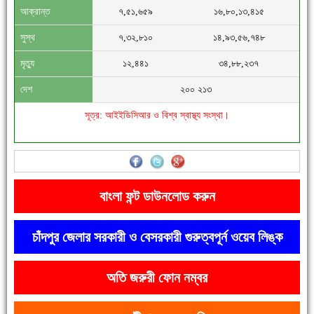
আক্রান্ত
৭,৫১,৬৫৯
১৬,৮০,১৩,৪১৫
সিগমা ওয়েল ইন্ডাস্ট্রির মেকানিক ও গ্রাহক সভা
সুস্থ
৭,৩২,৮১০
১৪,৯৩,৫৬,৭৪৮
মৃত্যু
১২,৪৪১
৩৪,৮৮,২৩৭
দেশ
২০০ ২১৩
সূত্র: আইইডিসিআর ও বিশ্ব স্বাস্থ্য সংস্থা।
'বাংলা সাহিত্যানুরাগীরা তাঁর অবদানকে চিরকাল স্মরণ করবে'
বাংলা ফন্ট ডাউনলোড করুন
চাঁদপুর জেলার সরকারী ও বেসরকারী গুরুত্বপূর্ন ওয়েব লিঙ্ক
অতি জরুরী ফোন নম্বর
দেশে রাস্তাঘাটসহ অনেক কিছুই হয়েছে, বাড়েনি কর্মসংস্থান