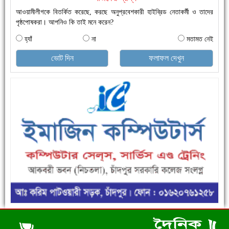
আওয়ামীলীগকে বিতর্কিত করেছে, করছে অনুপ্রবেশকারী হাইব্রিড নেতাকর্মী ও তাদের
পৃষ্ঠপোষকরা। আপনিও কি তাই মনে করেন?
হ্যাঁ
না
মতামত নেই
ভোট দিন
ফলাফল দেখুন
এক সপ্তাহে শনাক্ত বেড়েছে ৫৫%, মৃত্যু ৪৬%
ফরিদগঞ্জে ড্রেন ও সড়ক নির্মাণে ধীরগতি জনদুর্ভোগ চরমে