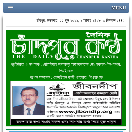
MENU
চাঁদপুর, মঙ্গলবার, ১৫ জুন ২০২১, ১ আষাঢ় ১৪২৮, ৩ জিলকদ ১৪৪২
প্রতিষ্ঠাতা ও সম্পাদক : রোটারিয়ান আলহাজ্ব অ্যাডভোকেট মোঃ ইকবাল-বিন-বাশার,
পিএইচএফ
প্রধান সম্পাদক : রোটারিয়ান কাজী শাহাদাত, পিএইচএফ