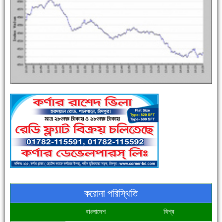
এক সপ্তাহে শনাক্ত বেড়েছে ৫৫%, মৃত্যু ৪৬%
পুলিশ সদস্যদের জন্যে এসপির মৌসুমি ফল উপহার
করোনা পরিস্থিতি
বাংলাদেশ
বিশ্ব