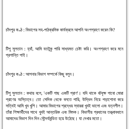
চাঁদপুর কণ্ঠ : বিভাগের সহ-পাঠক্রমিক কার্যক্রমে আপনি অংশগ্রহণ করেন কি?
টিপু সুলতান : হ্যাঁ, আমি যতটুকু পারি সাধ্যমত চেষ্টা করি। অংশগ্রহণ করে মনে
প্রশান্তি পাই।
চাঁদপুর কণ্ঠ : আপনার বিভাগ সম্পর্কে কিছু বলুন।
টিপু সুলতান : কথায় বলে, 'একটি গাছ একটি প্রাণ'। যদি থাকে বটবৃক্ষ পাবো মোরা
প্রাণের অস্তিত্ব। তো সেদিক থেকে বলতে পারি, উদ্ভিদ নিয়ে পড়াশোনা করে
সত্যিই আমি খুব খুশি। আমার বিভাগের শ্রদ্ধেয় স্যাররা খুবই ভালো এবং যত্নশীল।
তাঁরা শিক্ষার্থীদের সাথে খুবই আন্তরিক এবং মিশুক। বিভাগীয় প্রধানের তত্ত্বাবধানে
আমাদের বিভাগ দিন দিন সৌন্দর্যমন্ডিত হয়ে উঠেছে। যা দেখার মতো।