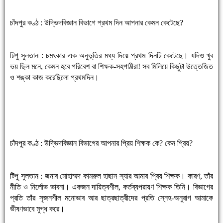
চাঁদপুর কণ্ঠ : উদ্ভিদবিজ্ঞান বিভাগে প্রথম দিন আপনার কেমন কেটেছে?
টিপু সুলতান : চমৎকার এক অনুভূতির মধ্য দিয়ে প্রথম দিনটি কেটেছে। যদিও খুব
ভয় ছিল মনে, কেমন হবে পরিবেশ বা শিক্ষক-সহপাঠীরা! সব মিলিয়ে কিছুটা উত্তেজিত
ও শঙ্কা কাজ করেছিলো প্রথমদিন।
চাঁদপুর কণ্ঠ : উদ্ভিদবিজ্ঞান বিভাগের আপনার প্রিয় শিক্ষক কে? কেন প্রিয়?
টিপু সুলতান : জনাব মোহাম্মদ কামরুল হাছান স্যার আমার প্রিয় শিক্ষক। কারণ, তাঁর
নীতি ও নির্লোভ ভাবনা। একজন দায়িত্বশীল, কর্তব্যপরায়ণ শিক্ষক তিনি। বিভাগের
প্রতি তাঁর সৃজনশীল মনোভাব আর ছাত্রছাত্রীদের প্রতি স্নেহ-অনুরাগ আমাকে
ভীষণভাবে মুগ্ধ করে।