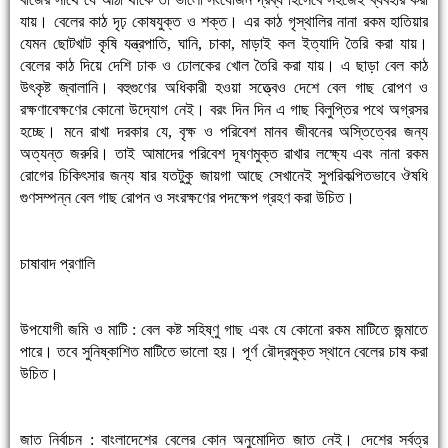
যায়। বেলের কাঠ দৃঢ় কোষযুক্ত ও শক্ত। এর কাঠ গৃস্থালির নানা রকম হাতিয়ার
যেমন ছোটখাট কৃষি যন্ত্রপাতি, ঘানি, চাকা, মাড়াই কল ইত্যাদি তৈরি করা যায়।
বেলের কাঠ দিয়ে দেশি ঢাক ও ঢোলকের খোল তৈরি করা যায়। এ ছাড়া বেল কাঠ
উৎকৃষ্ট জ্বালানি। বহুগুণের অধিকারী হওয়া সত্ত্বেও দেশে বেল গাছ রোপণ ও
রক্ষণাবেক্ষণের কোনো উদ্যোগ নেই। বরং দিন দিন এ গাছ বিলুপ্তির পথে অগ্রসর
হচ্ছে। মনে রাখা দরকার যে, বৃক্ষ ও পরিবেশ মানব জীবনের অস্তিত্বের জন্য
অত্যন্ত জরুরি। তাই আমাদের পরিবেশ দূষণমুক্ত রাখার লক্ষ্যে এবং নানা রকম
রোগের চিকিৎসার জন্য ষার যতটুকু জায়গা আছে সেখানেই সুপরিকল্পিতভাবে ঔষধি
গুণসম্পন্ন বেল গাছ রোপন ও সংরক্ষণের পদক্ষেপ গ্রহণ করা উচিত।
চাষাবাদ প্রণালি
উপযোগী জমি ও মাটি : বেল কষ্ট সহিষ্ণু গাছ এবং যে কোনো রকম মাটিতে জন্মাতে
পারে। তবে সুনিষ্কাশিত মাটিতে ভালো হয়। পূর্ণ রৌদ্রমুক্ত স্থানে বেলের চাষ করা
উচিত।
জাত নির্বাচন : বাংলাদেশের বেলের কোন অনুমোদিত জাত নেই। দেশের সর্বত্র