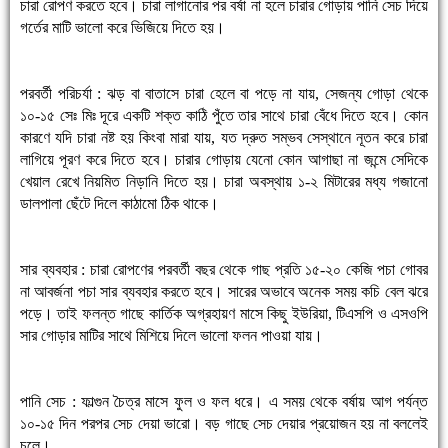
চারা রোপণ করতে হবে। চারা লাগানোর পর বর্ষা না হলে চারার গোড়ায় পানি সেচ দিয়ে
গর্তের মাটি ভালো করে ভিজিয়ে দিতে হয়।
পরবর্তী পরিচর্যা : ঝড় বা বাতাসে চারা হেলে বা পড়ে না যায়, সেজন্য গোড়া থেকে
১০-১৫ সেঃ মিঃ দূরে একটি শক্ত কাঠি পুঁতে তার সাথে চারা বেঁধে দিতে হবে। কোন
কারণে যদি চারা নষ্ট হয় কিংবা মারা যায়, যত দ্রুত সম্ভব সেস্থানে নূতন করে চারা
লাগিয়ে পূরণ করে দিতে হবে। চারার গোড়ায় যেনো কোন আগাছা না জন্মে সেদিকে
খেয়াল রেখে নিয়মিত নিড়ানি দিতে হয়। চারা অবস্থায় ১-২ মিটারের মধ্য গজানো
ডালপালা ছেঁটে দিলে কাঠামো ঠিক থাকে।
সার ব্যবহার : চারা রোপণের পরবর্তী বছর থেকে গাছ প্রতি ১৫-২০ কেজি পচা গোবর
না আবর্জনা পচা সার ব্যবহার করতে হবে। সারের অভাবে অনেক সময় কচি বেল ঝরে
পড়ে। তাই ফলন্ত গাছে কার্তিক অগ্রহায়ণ মাসে কিছু ইউরিয়া, টিএসপি ও এসওপি
সার গোড়ার মাটির সাথে মিশিয়ে দিলে ভালো ফলন পাওয়া যায়।
পানি সেচ : ফাল্গুন চৈত্র মাসে ফুল ও ফল ধরে। এ সময় থেকে বর্ষায় আগ পর্যন্ত
১০-১৫ দিন পরপর সেচ দেয়া ভারো। বড় গাছে সেচ দেয়ার প্রয়োজন হয় না বললেই
চলে।