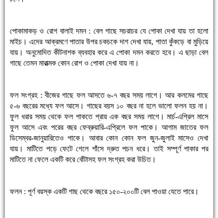
পোকামাকড় ও রোগ বালাই দমন : বেল গাছে সচরাচর যে পোকা দেখা যায় তা হলো
মাইচ। এদের আক্রমণে পাতার উপর চকচকে দাগ দেখা যায়, পাতা কুঁকড়ে বা মুড়িয়ে
যায়। অনুমোদিত কীটনাশক ব্যবহার করে এ পোকা দমন করতে হবে। এ ছাড়া বেল
গাছে তেমন মারাত্মক কোন রোগ ও পোকা দেখা যায় না।
ফল সংগ্রহ : বীজের গাছে ফল আসতে ৬-৭ বছর সময় লাগে। আর কলমের গাছে
৫-৬ বছরের মধ্যে ফল আসে। গাছের বয়স ১০ বছর না হলে ভালো ফলন হয় না।
ফুল ধরার সময় থেকে ফল পাকতে প্রায় এক বছর সময় লাগে। মার্চ-এপ্রিল মাসে
ফুল আসে এবং পরের বছর ফেব্রুয়ারি-এপ্রিলে ফল পাকে। আগাম জাতের ফল
ডিসেম্বর-জানুয়ারিতেও পাকে। আবার কোন কোন ফল জুন-জুলাই মাসেও দেখা
যায়। মাটিতে পড়ে ফেটে গেলে শাঁসে দ্রুত পচন ধরে। তাই সম্পূর্ণ পাকার পর
মাটিতে না ফেলে একটি করে বোঁটাসহ ফল সংগ্রহ করা উচিত।
ফলন : পূর্ণ বয়স্ক একটি গাছ থেকে বছরে ১৫০-২০০টি বেল পাওয়া যেতে পারে।