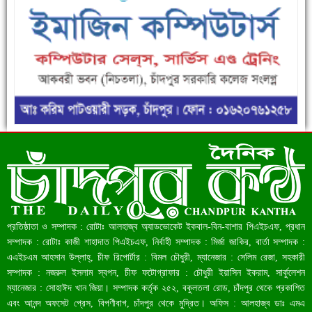
ফরিদগঞ্জে ড্রেন ও সড়ক নির্মাণে ধীরগতি জনদুর্ভোগ চরমে
রেকর্ড ৪৫.৪৬ বিলিয়ন ডলারের রিজার্ভ
প্রতিষ্ঠাতা ও সম্পাদক : রোটাঃ আলহাজ্ব অ্যাডভোকেট ইকবাল-বিন-বাশার পিএইচএফ, প্রধান
সম্পাদক : রোটাঃ কাজী শাহাদাত পিএইচএফ, নির্বাহী সম্পাদক : মির্জা জাকির, বার্তা সম্পাদক :
এএইচএম আহসান উল্লাহ্, চীফ রিপোর্টার : বিমল চৌধুরী, ম্যানেজার : সেলিম রেজা, সহকারী
সম্পাদক : নজরুল ইসলাম স্বপন, চীফ ফটোগ্রাফার : চৌধুরী ইয়াসিন ইকরাম, সার্কুলেশন
ম্যানেজার : সোহাঈদ খান জিয়া। সম্পাদক কর্তৃক ২৫২, বকুলতলা রোড, চাঁদপুর থেকে প্রকাশিত
এবং আনন্দ অফসেট প্রেস, বিপণীবাগ, চাঁদপুর থেকে মুদ্রিত। অফিস : আলহাজ্ব ডাঃ এমএ