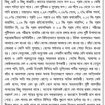
কিছু ছোট ও কিছু মাঝারি। জাতের তারতম্য ভেদে ফল ৪০০ গ্রাম থেকে ৩ কেজি
ওজন পর্যন্ত হতে পারে। বেল পুষ্টিকর ও সুস্বাদু ফল। এর শাঁসে ৫৬ থেকে ৭৭ ভাগ
পানি রয়েছে। তাছাড়াও আছে ২.৬্ব প্রোটিন, ০.৩৯% স্নেহ, ১.৭% খনিজ পদার্থ,
৩১.৮% শ্বেতসার। প্রতি ১০০ গ্রামে ৫৫ মাইঃ গ্রাম ক্যারোটিন, ০.১৩ মিঃ গ্রাম
থায়ামিন, ১.১৯ মিঃ গ্রাম রাইবোফ্লেবিন, ১.১ মিঃ গ্রাম নায়াসিন, ৮ মিঃ গ্রাম
ভিটামিন সি, ৩৫ মিঃ গ্রাম ক্যালসিয়াম ও ০.৬ মিঃ গ্রাম লৌহ থাকে। শরীরের
পুষ্টিসাধন এবং শরীরকে নানাবিধ রোগের হাত থেকে রক্ষার জন্য এসব পুষ্টি উপাদানের
প্রয়োজনীয়তা অপিরিসীম। বেল বিভিন্নভাবে ব্যবহার হয়। টাটকা অবস্থায়ও শরবত
আকারে বেল খাওয়া হয়। কাঁচা বেলের মোরব্বা আকারে বেল খাওয়া হয়। কাঁচা বেলের
মোরব্বা ও জেলি অতি সুস্বাদু। বেলের পাউডার ও দানা এবং পোড়া দিয়েও খাওয়া
হয়। বেলে সেলুলোজ, হেমি অলুলোজ এবং পেকটিন জাতীয় শর্করা বেশি থাকায় ভালো
জ্যাম ও জেলি প্রস্তুতের প্রচুর সম্ভাবনা রয়েছে। পেটের পীড়ায়, আমাশয় ও
কোষ্ঠবদ্ধতায় বেল ও বেলের শরবত অত্যন্ত উপকারী। বেলের সাথে ঘোল বা তেতুল
গোলা পানি, চিনি, এলাচি ইত্যাদি মিশিয়ে অতি তৃপ্তিকর পানীয় প্রস্তুত করা হয়।
কাঁচা বা আধাপাকা বেলের ক্বাথ অথবা উত্তমরূপে আগুনে পোড়া বেল অগি্নবর্ধক
এবং পেটের অতি সার (দাস্ত রোগে) ও আমাশয়ে অধিক কার্যকরী। অবশ্য কেউ
কেউ বলেন, পাকা বেল খুব বেশি খেলে মলের সাথে অভ্যন্তরীণ পুষ্টি সামগ্রীর
অপচয়ের কিছু সম্ভাবনা থাকে। অনেকে শ্বাসকষ্ট রোগে বেল পাতার ক্বাথ সেবনের
পরামর্শ দেন। বেল গাছের মূলের চাল শুক্রতারল্য ও হৃদরোগে উপকারী বলে জানা
গেছে। বেল পাতার রস পানিতে মিশিয়ে শরীর মুছলে ঘামে দুর্গন্ধ হয় না। বেলের
বীজের সাথে যে আঠা থাকে তা ভালো সংযোজন দ্রব্য হিসেবে সহজেই ব্যবহার করা