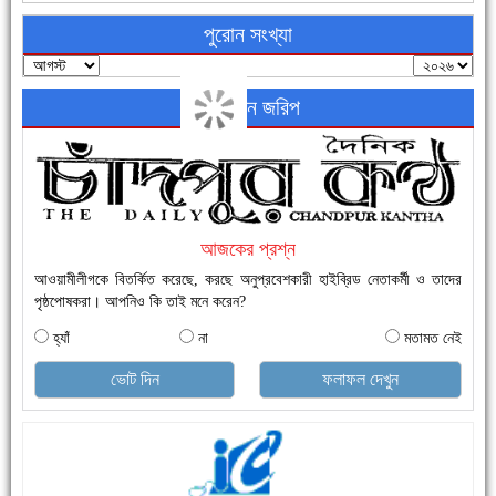
পুরোন সংখ্যা
অনলাইন জরিপ
নতুনবাজার ফাঁড়ি পুলিশের অভিযানে ৪০ পিচ ইয়াবাসহ ১ জন গ্রেফতার
আজকের প্রশ্ন
আওয়ামীলীগকে বিতর্কিত করেছে, করছে অনুপ্রবেশকারী হাইব্রিড নেতাকর্মী ও তাদের
পৃষ্ঠপোষকরা। আপনিও কি তাই মনে করেন?
হ্যাঁ
না
মতামত নেই
এক সপ্তাহে শনাক্ত বেড়েছে ৫৫%, মৃত্যু ৪৬%
ভোট দিন
ফলাফল দেখুন