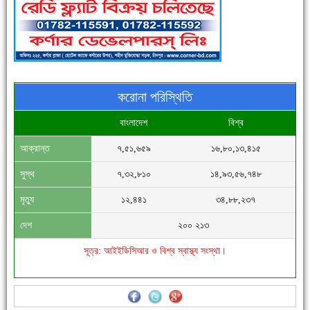
পুলিশ সদস্যদের জন্যে এসপির মৌসুমি ফল উপহার
করোনা পরিস্থিতি
বাংলাদেশ
বিশ্ব
আক্রান্ত
৭,৫১,৬৫৯
১৬,৮০,১৩,৪১৫
সিগমা ওয়েল ইন্ডাস্ট্রির মেকানিক ও গ্রাহক সভা
সুস্থ
৭,৩২,৮১০
১৪,৯৩,৫৬,৭৪৮
মৃত্যু
১২,৪৪১
৩৪,৮৮,২৩৭
দেশ
২০০ ২১৩
সূত্র: আইইডিসিআর ও বিশ্ব স্বাস্থ্য সংস্থা।
'বাংলা সাহিত্যানুরাগীরা তাঁর অবদানকে চিরকাল স্মরণ করবে'