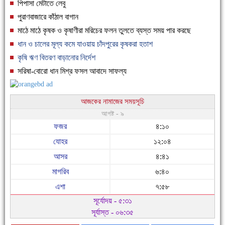
পিপাসা মেটাতে লেবু
পুরাণবাজারে কাঁঠাল বাগান
মাঠে মাঠে কৃষক ও কৃষাণীরা মরিচের ফলন তুলতে ব্যস্ত সময় পার করছে
ধান ও চালের মূল্য কমে যাওয়ায় চাঁদপুরের কৃষকরা হতাশ
কৃষি ঋণ বিতরণ বাড়ানোর নির্দেশ
সরিষা-বোরো ধান মিশ্র ফসল আবাদে সাফল্য
আজকের নামাজের সময়সূচি
আগষ্ট - ৯
ফজর
৪:১০
যোহর
১২:০৪
আসর
৪:৪১
মাগরিব
৬:৪০
এশা
৭:৫৮
সূর্যোদয় - ৫:৩১
সূর্যাস্ত - ০৬:৩৫