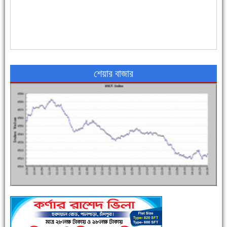
৪৮ দিনে সর্বোচ্চ মৃত্যু
শেয়ার বাজার
এক সপ্তাহে শনাক্ত বেড়েছে ৫৫%, মৃত্যু ৪৬%