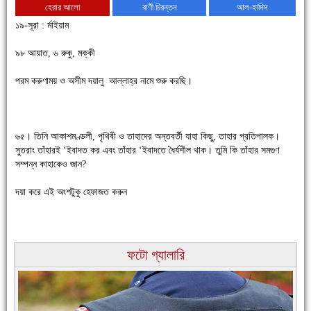
হেরার আলো
বাণী চিরন্তন
আল-হাদিস
১৯-সূরা : র্মাইয়াম
৯৮ আয়াত, ৬ রুকু, মক্কী
পরম করুণাময় ও অসীম দয়ালু আল্লাহ্র নামে শুরু করছি।
চাঁদপুরে উই-এর প্রথম নানা ধরনের পণ্যের সমারোহ
৬৫। তিনি আকাশমণ্ডলী, পৃথিবী ও তাহাদের অন্তবর্তী যাহা কিছু, তাহার প্রতিপালক।
সুতরাং তাঁহারই ‘ইবাদত কর এবং তাঁহার ‘ইবাদতে ধৈর্যশীল থাক। তুমি কি তাঁহার সমগুণ
সম্পন্ন কাহাকেও জান?
দয়া করে এই অংশটুকু হেফাজত করুন
ফটো গ্যালারি
চাঁদপুরের মানুষ তাদের পুরোটা দিয়ে আমাকে আপন করে নিয়েছে