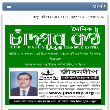
MENU
চাঁদপুর, রবিবার ২৪ মে ২০১৫ | ১০ জ্যৈষ্ঠ ১৪২২ | ৫ শাবান ১৪৩৬
প্রতিষ্ঠাতা ও সম্পাদক : রোটারিয়ান আলহাজ্ব অ্যাডভোকেট মোঃ ইকবাল-বিন-বাশার,
পিএইচএফ
প্রধান সম্পাদক : রোটারিয়ান কাজী শাহাদাত, পিএইচএফ