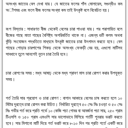
অসংখ্য জাতের বেল দেখা যায়। যে জাতের ফলের শাঁস মোলায়েম, সগুন্ধীও কম
অাঁশময় এবং ফলে বীজ ফলের সংখ্যা কম তাই উৎকৃষ্ট বলে বিবেচিত হয়।
বংশ বিস্তার : সাধারণত বীজ থেকেই বেলের চারা পাওয়া যায়। পর পরাগায়িত বলে
বীজের গাছে মাতা গাছের বৈশিষ্ট্য অপরিবর্তিত থাকে না। এজন্য গুটি কলম অথবা
কুঁড়ি সংযোজন পদ্ধতিতে মাধ্যমে উৎকৃষ্ট জাতের চারা উৎপাদন করতে হবে। বেল
গাছের গোড়ার চারপাশের শিকড় থেকে অসংখ্য ফেকড়ী বের হয়, এগুলো মাটিসহ
সাবধানে তুলে আনলেই নুতন চারা তৈরি হবে।
চারা রোপণের সময় : মধ্য আষাঢ় থেকে মধ্য শ্রাবণ মাস চারা রোপণ করার উপযুক্ত
সময়।
গর্ত তৈরি সার প্রয়োগ ও চারা রোপণ : বাগান আকারে বেলের চাষ করতে হলে ১০
মিটার দূরত্বে চারা রোপন করা উচিত। নির্ধারিত দূরত্বে ৫০ সেঃ মিঃ চওড়া ও ৫০ সেঃ
মিঃ গভীর গর্ত করে প্রতি গর্ভে ১০ কেজি পচা গোবর বা আবর্জনা পচা সার, ২৫০ গ্রাম
টিএসপি ও ১৫০ গ্রাম এমওপি সার ভালোভাবে মিশিয়ে গর্তটি পুনরায় ভরাট করতে
হবে। সার মিশানো মাটি দিয়ে গর্ত ভরাট করে ৮-১০ দিন পর প্রতি গর্তে একটি করে