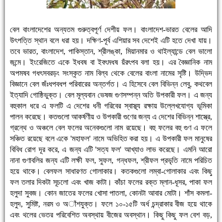
বেল বাংলাদেশের অন্যতম গুরুত্বপূর্ণ দেশীয় ফল। বাংলাদেশ-ভারত বেলের আদি
উৎপত্তি স্থান বলে ধরা হয়। দক্ষিণ-পূর্ব এশিয়ার সব দেশেই এটি হতে দেখা যায়।
তবে ভারত, বাংলাদেশ, পাকিস্তান, শ্রীলঙ্কা, মিয়ানমার ও থাইল্যান্ডে বেল ভালো
জন্মে। ইংরেজিতে একে ইধবষ বা ইবৎমধষ য়ঁরৎপব বলা হয়। এর বৈজ্ঞানিক নাম
অপমষব গধৎসবরড়ং সংস্কৃত নাম বিল্ব থেকে বেলের বাংলা নামের সৃষ্টি। উদ্ভিদ
বিজ্ঞানে বেল জঁঃধপবধপ পরিবারের অন্তর্গত। এ হিসেবে বেল বিভিন্ন লেবু, কথবেল
ইত্যাদি গোষ্ঠিভুক্ত। বেল মূল্যবান ভেষজ গুণসম্পন্ন অতি উপকারী ফল। এ জন্য
বহুকাল ধরে এ ফলটি এ দেশের ধনী গরিবের স্বাস্থ্য রক্ষায় উল্লেখযোগ্য ভূমিকা
পালন করেছে। কতগুলো আকর্ষণীয় ও উপকারী গুণের জন্য এ দেশের বিভিন্ন শাস্ত্রে,
গ্রন্থে ও অঞ্চলে বেল ফলের অনেকগুলো নাম রয়েছে। বহু ফলের বহু গুণ এ ফলে
সঞ্চিত রয়েছে বলে একে 'মহাফল' নামে অভিহিত করা হয়। এ উপকারী ফল মানুষের
বিবিধ রোগ দূর করে, এ জন্য এটি 'সত্য ফল' আখ্যাও লাভ করেছে। এমনি আরো
নানা গুণাবলির জন্য এটি লক্ষী ফল, সুফল, গন্ধফল, শ্রীফল প্রভৃতি নামে পরিচিত
হয়ে থাকে। বেলফল সাধারণত গোলাকার। কতকগুলো লম্বা-গোলাকার এবং কিছু
ফল তলার দিকটা সূচলো এবং খাজ কাটা। কাঁচা ফলের রক্ত ম্লান-ধূসর, পাকা ফল
হলুদা সুবজ। কোন জাতের ফলের খোসা পাতলা, কোনটা আবার মোটা। শাঁস কমলা-
হলুদ, সুমিষ্ট, নরম ও অাঁশযুক্ত। ফলে ১০-১৫টি অর্ধ চন্দ্রাকার বীজ হয়ে থাকে
এবং থলের ভেতর পরিবেশিত অবস্থায় বীজের অবস্থান। কিছু কিছু ফল বেশ বড়,