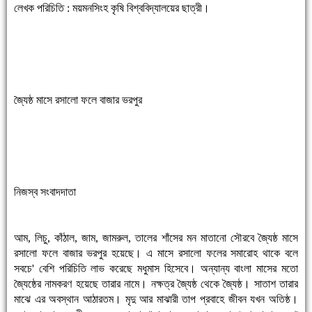
লেখক পরিচিতি : ময়মনসিংহ কৃষি বিশ্ববিদ্যালয়ের ছাত্রী।
জ্যৈষ্ঠ মাসে রসালো ফলে বাজার ভরপুর
নিজস্ব সংবাদদাতা
আম, লিচু, কাঁঠাল, জাম, জামরুল, তালের শাঁসের মন মাতানো সৌরবে জ্যৈষ্ঠ মাসে
রসালো ফলে বাজার ভরপুর হয়েছে। এ মাসে রসালো ফলের সমারোহ থাকে বলে
সবচে' বেশি পরিচিতি লাভ করেছে মধুমাস হিসেবে। অন্যান্য বাংলা মাসের মতো
জ্যৈষ্ঠের নামকরণ হয়েছে তারার নামে। নক্ষত্র জ্যৈষ্ঠ থেকে জ্যৈষ্ঠ। সাতাশ তারার
মাঝে এর অবস্থান আঠারতম। মৃদু আর মাঝারী তাপ প্রবাহে জীবন যখন অতিষ্ঠ।