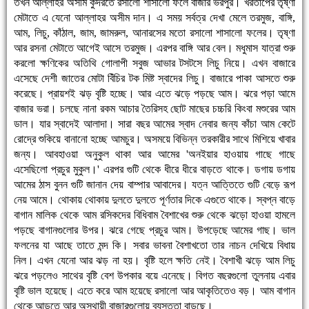
তখন আল্লাহর অসীম কুদরতে রসালো শাসালো ফলে বাজার ভরপুর। খরতাপের তৃষ্ণা
মেটাতে এ যেনো আল্লাহর অসীম দান। এ সময় সর্বত্র দেখা মেলে তরমুজ, বাঙ্গি,
আম, লিচু, কাঁঠাল, জাম, জামরুল, আনারসের মতো রসালো শাসালো ফলের। তৃষ্ণা
আর রসনা মেটাতে আগেই আসে তরমুজ। এরপর বাঙ্গি আর বেল। মধুমাস যাত্রা শুরু
করলো ক্ষণিকের অতিথি গোলাপী সবুজ আভার টসটসে লিচু নিয়ে। এখন বাজারে
এসেছে দেশী জাতের মোটা বিঁচির টক মিষ্ট স্বাদের লিচু। বাজারে পাকা আসতে শুরু
করেছে। প্রায়শই ঝড় বৃষ্টি হচ্ছে। আর এতে ঝড়ে পড়ছে আম। ঝরে পড়া আমে
বাজার ভরা। চলছে নানা রকম আচার তৈরিসহ ছোট মাছের চচ্চরি কিংবা মশুরের আম
ডাল। যার স্বাদেই আলাদা। সারা বছর আমের স্বাদ নেবার জন্য কাঁচা আম কেটে
রোদ্রে শুকিয়ে বানানো হচ্ছে আমচুর। অসময়ে বিভিন্ন তরকারীর সাথে মিশিয়ে খাবার
জন্য। আবহাওয়া অনুকুল থাকা আর আমের 'অনইয়ার হাওয়ায় গাছে গাছে
এসেছিলো প্রচুর মুকুল।' এরপর গুটি থেকে ধীরে ধীরে বাড়তে থাকে। ডগায় ডগায়
আমের ঠাস বুনন গুটি জানান দেয় বাম্পার আবাদের। যত্ন আত্তিতে গুটি বেড়ে রূপ
নেয় আমে। থোকায় থোকায় দুলতে দুলতে পূর্ণতার দিকে এগুতে থাকে। স্বপ্ন বাড়ে
বাগান মালিক থেকে আম রসিকদের বিধিবাম বৈশাখের শুরু থেকে ঝড়ো হাওয়া হামলে
পড়ছে বাগানগুলোর উপর। ঝরে গেছে প্রচুর আম। উপড়েছে আমের গাছ। ভাল
ফলনের যা আছে তাতে মন্দ কি। সবার ভাবনা বৈশাখতো তার নাচন দেখিয়ে বিধায়
নিল। এখন যেনো আর ঝড় না হয়। বৃষ্টি হলে ক্ষতি নেই। বৈশাখী ঝড়ে আম লিচু
ঝরে পড়লেও সাথের বৃষ্টি বেশ উপকার বয়ে এনেছে। বিগত বছরগুলো তুলনায় এবার
বৃষ্টি ভাল হয়েছে। এতে করে আম হয়েছে রসালো আর আকৃতিতেও বড়। আম বাগান
থেকে আড়তে আর অস্থায়ী বাজারগুলোয় ব্যস্ততা বাড়ছে।