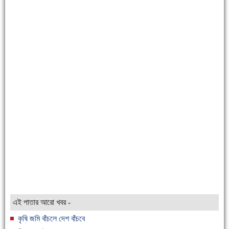
এই পাতার আরো খবর -
কৃষি জমি বাঁচলে দেশ বাঁচবে