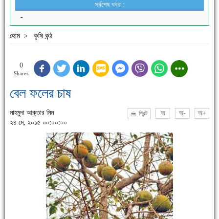
সর্বশেষ খবর :
-
হোম
কৃষি কন্ঠ
>
0
Shares
বেল ফলের চাষ
মাহমুদা আক্তার মিম
অ
অ-
অ+
প্রিন্ট
২৪ মে, ২০১৫ ০০:০০:০০