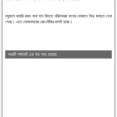
মধুমাসে বাহারি রকম নানা ফল কিনতে খরিদদাররা ফলের দোকানে ভিড় জমাতে দেখা
গেছে। এতে দোকানদারের বেচা-বিক্রি ভালই হচ্ছে।
খবরটি সর্বমোট 24 বার পড়া হয়েছে