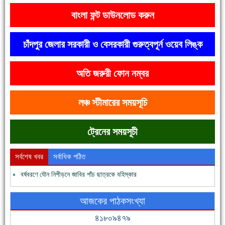
বাংলা ফন্ট ডাউনলোড করুন
চাঁদপুর জেলার সরকারী ও বেসরকারী গুরুত্বপূর্ন ওয়েব লিঙ্ক
অতি জরুরী ফোন নম্বর
দেশে রাস্তাঘাটসহ অনেক কিছুই হয়েছে, বাড়েনি কর্মসংস্থান
লঞ্চ স্টীমারের সময়সূচি
ট্রেনের সময়সূচী
সর্বশেষ খবর
সর্বাধিক পঠিত
বর্ষবরণে যৌন নিপীড়নে জাবির পাঁচ ছাত্রকে বহিস্কার
ফরিদগঞ্জের ভূমিহীন ২০ পরিবার আজ নিজের পাকা ঘরে উঠছে
আজকের পাঠকসংখ্যা
৪১৮০৯৪৭৯