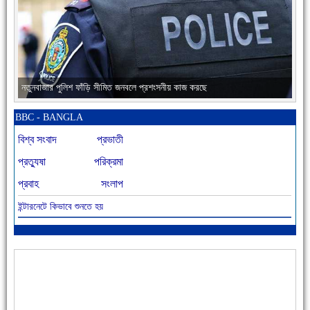
নতুনবাজার পুলিশ ফাঁড়ি সীমিত জনবলে প্রশংসনীয় কাজ করছে
BBC - BANGLA
বিশ্ব সংবাদ
প্রভাতী
প্রত্যুষা
পরিক্রমা
প্রবাহ
সংলাপ
ইন্টারনেটে কিভাবে শুনতে হয়
আজ বিশিষ্ট শিক্ষাবিদ এ.টি. আহমেদ হোসাইন রুশদীর ৪৬তম মৃত্যুবার্ষিকী