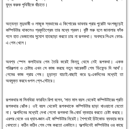
যুদ্ধ করুক পৃথিবীকে বাঁচাতে।
অত্যন্ত মৃদুভাষী ও লাজুক স্বভাবের এ কিশোরের ভাবনার প্রায় পুরোটা অংশজুড়েই
কম্পিউটার থাকলেও প্রকৃতিপ্রেম তার মধ্যে প্রবল। বৃষ্টি শুরু হলে জানালার ফাঁক
গলে হাত ভেজানোর সুযোগ হাতছাড়া করতে চায় না রূপকথা। অবসরে পিএস ফোর-
এ গেম খেলে।
অবশ্য স্পেস কলাইডার গেম তৈরি করেই কিন্তু থেমে নেই রূপকথা। একক
পরিকল্পনা ও চেষ্টায় এখন সে কাজ করছে নতুন আরেকটি গেম 'ডিফেন্ড দি আর্থ'।
গেমের কাজ প্রায় শেষ। চূড়ান্ত যাচাই-বাছাই করে দু-একদিনের মধ্যেই তা
অবমুক্ত করবে গুগল প্লে-স্টোরে।
রূপকথার মা সিনথিয়া ফারহিন রিশা বলেন, 'সাত মাস বয়স থেকেই কম্পিউটারের প্রতি
রূপকথার ঝোঁক। ওই বয়স থেকেই রূপকথাকে কম্পিউটার ছাড়া খাওয়ানো যেতো
না। অল্পদিনের মধ্যেই দেখা গেলো রূপকথা কি-বোর্ড ব্যবহার করতে চেষ্টা করছে।
এরপর থেকে ওর ধ্যান-জ্ঞান এই কম্পিউটার নিয়েই। শৈশবেই চিটকোড ব্যবহার করে
খেলতো। কঠিন কঠিন গেম শেষ করতো একটানে। অল্পদিনেই কম্পিউটার ওর কাছে