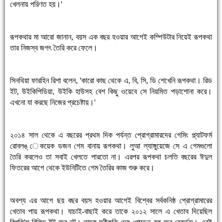
খেলনায় পরিণত হয়।'
রূপকথার মা আরো জানান, বয়স এক বছর হওয়ার আগেই কম্পিউটার নিয়েই রূপকথা
তার নিজস্ব জগৎ তৈরি করে ফেলে।
সিনথিয়া ফারহিন রিশা বলেন, 'কারো কাছ থেকে এ, বি, সি, ডি শেখেনি রূপকথা। রিড
ইট, উইকিপিডিয়া, উইকি হাউসহ বেশ কিছু ওয়েবে সে নিয়মিত পড়াশোনা করে।
এখনো যা করছে নিজের প্রচেষ্টায়।'
২০১৪ সাল থেকে এ বছরের প্রথম দিক পর্যন্ত প্রোগ্রামারদের গেমিং প্ল্যাটফর্ম
রোবলঙ্ েকয়েক ডজন গেম বানায় রূপকথা। লুআ ল্যাঙ্গুয়েজে সে এ গেমগুলো
তৈরি করলেও তা সবাই খেলতে পারতো না। এরপর রূপকথা চলতি বছরের ঈদুল
ফিতরের আগে থেকে ইউনিটিতে গেম তৈরির কাজ শুরু করে।
অবশ্য এর আগে ছয় বছর বয়স হওয়ার আগেই বিশ্বের সর্বকনিষ্ঠ প্রোগ্রামারের
খেতাব পায় রূপকথা। যাচাই-বাছাই করে তাকে ২০১২ সালে এ খেতাব দিয়েছিল