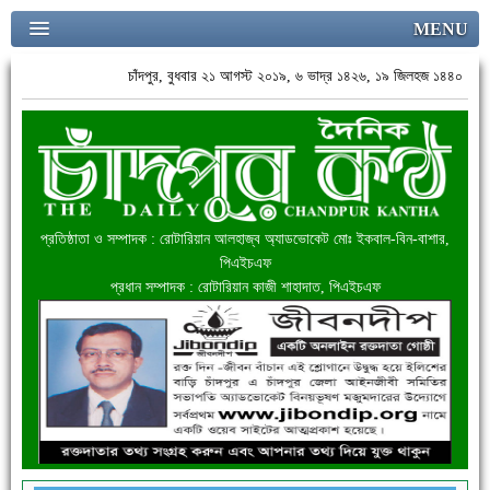
MENU
চাঁদপুর, বুধবার ২১ আগস্ট ২০১৯, ৬ ভাদ্র ১৪২৬, ১৯ জিলহজ ১৪৪০
প্রতিষ্ঠাতা ও সম্পাদক : রোটারিয়ান আলহাজ্ব অ্যাডভোকেট মোঃ ইকবাল-বিন-বাশার,
পিএইচএফ
প্রধান সম্পাদক : রোটারিয়ান কাজী শাহাদাত, পিএইচএফ