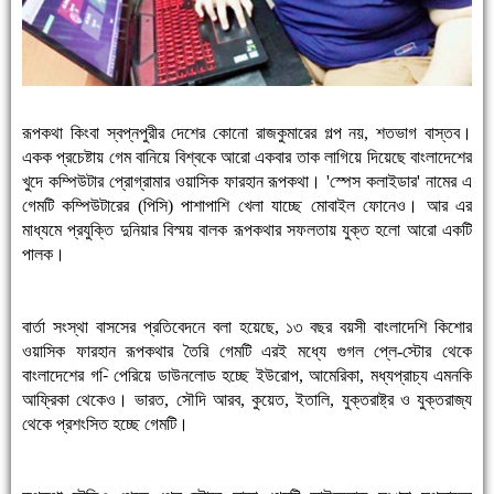
রূপকথা কিংবা স্বপ্নপুরীর দেশের কোনো রাজকুমারের গল্প নয়, শতভাগ বাস্তব।
একক প্রচেষ্টায় গেম বানিয়ে বিশ্বকে আরো একবার তাক লাগিয়ে দিয়েছে বাংলাদেশের
খুদে কম্পিউটার প্রোগ্রামার ওয়াসিক ফারহান রূপকথা। 'স্পেস কলাইডার' নামের এ
গেমটি কম্পিউটারের (পিসি) পাশাপাশি খেলা যাচ্ছে মোবাইল ফোনেও। আর এর
মাধ্যমে প্রযুক্তি দুনিয়ার বিস্ময় বালক রূপকথার সফলতায় যুক্ত হলো আরো একটি
পালক।
বার্তা সংস্থা বাসসের প্রতিবেদনে বলা হয়েছে, ১৩ বছর বয়সী বাংলাদেশি কিশোর
ওয়াসিক ফারহান রূপকথার তৈরি গেমটি এরই মধ্যে গুগল প্লে-স্টোর থেকে
বাংলাদেশের গ-ি পেরিয়ে ডাউনলোড হচ্ছে ইউরোপ, আমেরিকা, মধ্যপ্রাচ্য এমনকি
আফ্রিকা থেকেও। ভারত, সৌদি আরব, কুয়েত, ইতালি, যুক্তরাষ্ট্র ও যুক্তরাজ্য
থেকে প্রশংসিত হচ্ছে গেমটি।