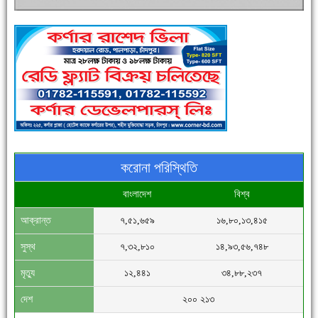
পুলিশ সদস্যদের জন্যে এসপির মৌসুমি ফল উপহার
করোনা পরিস্থিতি
বাংলাদেশ
বিশ্ব
আক্রান্ত
৭,৫১,৬৫৯
১৬,৮০,১৩,৪১৫
সিগমা ওয়েল ইন্ডাস্ট্রির মেকানিক ও গ্রাহক সভা
সুস্থ
৭,৩২,৮১০
১৪,৯৩,৫৬,৭৪৮
মৃত্যু
১২,৪৪১
৩৪,৮৮,২৩৭
দেশ
২০০ ২১৩