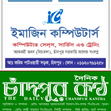
ফরিদগঞ্জে ড্রেন ও সড়ক নির্মাণে ধীরগতি জনদুর্ভোগ চরমে
রেকর্ড ৪৫.৪৬ বিলিয়ন ডলারের রিজার্ভ
প্রতিষ্ঠাতা ও সম্পাদক : রোটাঃ আলহাজ্ব অ্যাডভোকেট ইকবাল-বিন-বাশার পিএইচএফ, প্রধান
সম্পাদক : রোটাঃ কাজী শাহাদাত পিএইচএফ, নির্বাহী সম্পাদক : মির্জা জাকির, বার্তা সম্পাদক :