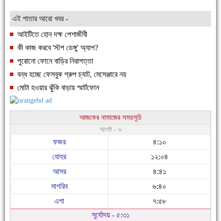
এই পাতার আরো খবর -
আইটিতে হোন দক্ষ পেশাজীবী
কী কাজ করবে 'স্টপ ডেঙ্গু' অ্যাপ?
পুরোনো ফোনে বাড়ির নিরাপত্তা
বন্ধ হচ্ছে ফেসবুক গ্রুপ চ্যাট, মেসেঞ্জারে নয়
মোটা হওয়ার ঝুঁকি বাড়ায় স্মার্টফোন
আজকের নামাজের সময়সূচি
আগষ্ট - ৯
ফজর
৪:১০
যোহর
১২:০৪
আসর
৪:৪১
মাগরিব
৬:৪০
এশা
৭:৫৮
সূর্যোদয় - ৫:৩১