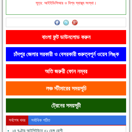
সূত্র: আইইডিসিআর ও বিশ্ব স্বাস্থ্য সংস্থা।
'বাংলা সাহিত্যানুরাগীরা তাঁর অবদানকে চিরকাল স্মরণ করবে'
বাংলা ফন্ট ডাউনলোড করুন
চাঁদপুর জেলার সরকারী ও বেসরকারী গুরুত্বপূর্ন ওয়েব লিঙ্ক
অতি জরুরী ফোন নম্বর
দেশে রাস্তাঘাটসহ অনেক কিছুই হয়েছে, বাড়েনি কর্মসংস্থান
লঞ্চ স্টীমারের সময়সূচি
ট্রেনের সময়সূচী
সর্বশেষ খবর
সর্বাধিক পঠিত
২৪ ঘণ্টায় আইসিইউতে ৫১ ডেঙ্গু রোগী