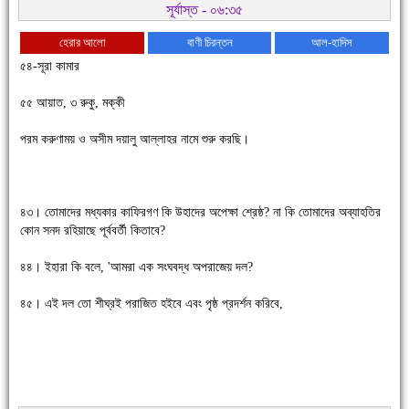
সূর্যাস্ত - ০৬:৩৫
হেরার আলো
বাণী চিরন্তন
আল-হাদিস
৫৪-সূরা কামার
৫৫ আয়াত, ৩ রুকু, মক্কী
পরম করুণাময় ও অসীম দয়ালু আল্লাহর নামে শুরু করছি।
৪৩। তোমাদের মধ্যকার কাফিরগণ কি উহাদের অপেক্ষা শ্রেষ্ঠ? না কি তোমাদের অব্যাহতির
কোন সনদ রহিয়াছে পূর্ববর্তী কিতাবে?
চাঁদপুরে উই-এর প্রথম নানা ধরনের পণ্যের সমারোহ
৪৪। ইহারা কি বলে, 'আমরা এক সংঘবদ্ধ অপরাজেয় দল?
৪৫। এই দল তো শীঘ্রই পরাজিত হইবে এবং পৃষ্ঠ প্রদর্শন করিবে,