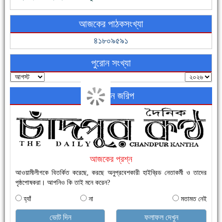
ফরিদগঞ্জের ভূমিহীন ২০ পরিবার আজ নিজের পাকা ঘরে উঠছে
আজকের পাঠকসংখ্যা
৪১৮০৯৫৯১
পুরোন সংখ্যা
অনলাইন জরিপ
নতুনবাজার ফাঁড়ি পুলিশের অভিযানে ৪০ পিচ ইয়াবাসহ ১ জন গ্রেফতার
আজকের প্রশ্ন
আওয়ামীলীগকে বিতর্কিত করেছে, করছে অনুপ্রবেশকারী হাইব্রিড নেতাকর্মী ও তাদের
পৃষ্ঠপোষকরা। আপনিও কি তাই মনে করেন?
হ্যাঁ
না
মতামত নেই
এক সপ্তাহে শনাক্ত বেড়েছে ৫৫%, মৃত্যু ৪৬%
ভোট দিন
ফলাফল দেখুন