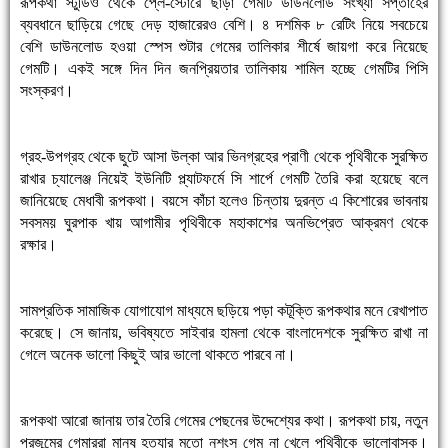
রূপকথা স্টুডিও থেকে প্লে-স্টোরে ছাড়া গেমটি ডাউনলোড সংখ্যা সপ্তাহের
ব্যবধানে ছাড়িয়ে গেছে দেড় হাজারেরও বেশি। ৪ দশমিক ৮ রেটিং নিয়ে সবচেয়ে
বেশি ডাউনলোড হওয়া স্পেস শুটার গেমের তালিকার শীর্ষে জায়গা করে নিয়েছে
গেমটি। একই সঙ্গে দিন দিন জনপ্রিয়তার তালিকায় শামিল হচ্ছে গেমটির পিসি
সংস্করণ।
গ্রহ-উপগ্রহ থেকে ছুটে আসা উল্কা আর ভিনগ্রহের প্রাণী থেকে পৃথিবীকে সুরক্ষিত
রাখার চ্যালেঞ্জ নিয়েই ইউনিটি প্ল্যাটফর্মে সি শার্পে গেমটি তৈরি করা হয়েছে বলে
জানিয়েছে মেধাবী রূপকথা। বয়সে কাঁচা হলেও চিন্তায় দুরন্ত এ কিশোরের ভাবনায়
সবসময় ঘুরপাক খায় আগামীর পৃথিবীকে মহাকাশের অনভিপ্রেত আক্রমণ থেকে
রক্ষার।
সামপ্রতিক সামাজিক যোগাযোগ মাধ্যমে ছড়িয়ে পড়া কটূক্তি রূপকথার মনে রেখাপাত
করেছে। সে জানায়, ভবিষ্যতে সাইবার হামলা থেকে বাংলাদেশকে সুরক্ষিত রাখা না
গেলে অনেক ভালো কিছুই আর ভালো থাকতে পারবে না।
রূপকথা আরো জানায় তার তৈরি গেমের পেছনের উদ্দেশ্যের কথা। রূপকথা চায়, নতুন
প্রজন্মের গেমাররা মানুষ হত্যার মতো নৃশংস গেম না খেলে পৃথিবীকে ভালোবাসুক।