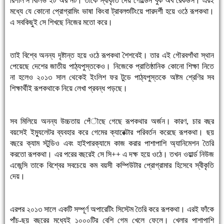
রিপলি'স বিলিভ ইট অর নট। তাকে স্বীকৃতি দেয় গোল্ডেন বুক অব রেকর্ডস। এরই
মধ্যে যে কোনো প্রোগ্রামিং ভাষা কিংবা ট্রাবলশুটিংয়ে পারদর্শী হয়ে ওঠে রূপকথা।
এ সবকিছুই সে শিখছে নিজের মতো করে।
তাই বিশ্বে অনন্য দৃষ্টান্ত হয়ে ওঠে রূপকথা শৈশবেই। তার এই গৌরবগাঁথা স্থান
পেয়েছে দেশের জাতীয় পাঠ্যপুস্তকেও। নিজেকে প্রাতিষ্ঠানিক কোনো শিক্ষা নিতে
না হলেও ২০১৩ সাল থেকেই ইংলিশ ফর টুডে পাঠ্যপুস্তকে অষ্টম শ্রেণির সব
শিক্ষার্থীই রূপকথাকে নিয়ে লেখা প্রবন্ধ পড়ছে।
সব মিলিয়ে অনন্য উচ্চতায় পেঁৗছে গেছে রূপকথার অর্জন। কারণ, চার বছর
বয়সেই ইম্যুলেটর ব্যবহার করে গেমের ক্যারেক্টার পরিবর্তন করেছে রূপকথা। ছয়
বছরে ক্যাম স্টুডিও এবং হাইপারক্যামে কাজ করার পাশাপাশি অ্যানিমেশন তৈরি
করতো রূপকথা। এর পরের বছরেই সে সি++ এ দক্ষ হয়ে ওঠে। তখন ওয়ার্ল্ড নিউজ
এজেন্সি তাকে বিশ্বের সবচেয়ে কম বয়সী কম্পিউটার প্রোগ্রামার হিসেবে স্বীকৃতি
দেয়।
এরপর ২০১৩ সালে একটি সম্পূর্ণ অপারেটিং সিস্টেম তৈরি করে রূপকথা। এরই ফাঁকে
পাঁচ-ছয় বছরের মধ্যেই ১০০০টির বেশি গেম খেলে ফেলে। খেলার পাশাপাশি