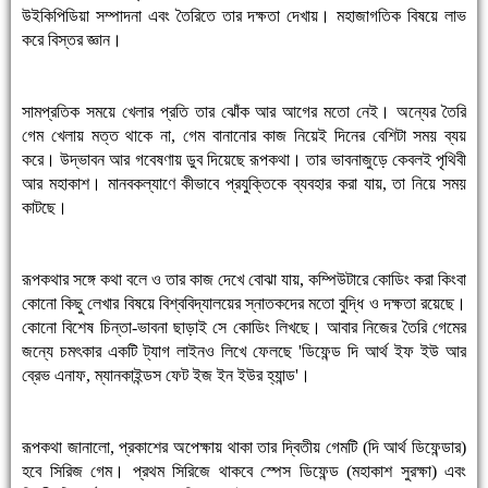
উইকিপিডিয়া সম্পাদনা এবং তৈরিতে তার দক্ষতা দেখায়। মহাজাগতিক বিষয়ে লাভ
করে বিস্তর জ্ঞান।
সামপ্রতিক সময়ে খেলার প্রতি তার ঝোঁক আর আগের মতো নেই। অন্যের তৈরি
গেম খেলায় মত্ত থাকে না, গেম বানানোর কাজ নিয়েই দিনের বেশিটা সময় ব্যয়
করে। উদ্ভাবন আর গবেষণায় ডুব দিয়েছে রূপকথা। তার ভাবনাজুড়ে কেবলই পৃথিবী
আর মহাকাশ। মানবকল্যাণে কীভাবে প্রযুক্তিকে ব্যবহার করা যায়, তা নিয়ে সময়
কাটছে।
রূপকথার সঙ্গে কথা বলে ও তার কাজ দেখে বোঝা যায়, কম্পিউটারে কোডিং করা কিংবা
কোনো কিছু লেখার বিষয়ে বিশ্ববিদ্যালয়ের স্নাতকদের মতো বুদ্ধি ও দক্ষতা রয়েছে।
কোনো বিশেষ চিন্তা-ভাবনা ছাড়াই সে কোডিং লিখছে। আবার নিজের তৈরি গেমের
জন্যে চমৎকার একটি ট্যাগ লাইনও লিখে ফেলছে 'ডিফেন্ড দি আর্থ ইফ ইউ আর
ব্রেভ এনাফ, ম্যানকাইন্ডস ফেট ইজ ইন ইউর হ্যান্ড'।
রূপকথা জানালো, প্রকাশের অপেক্ষায় থাকা তার দ্বিতীয় গেমটি (দি আর্থ ডিফেন্ডার)
হবে সিরিজ গেম। প্রথম সিরিজে থাকবে স্পেস ডিফেন্ড (মহাকাশ সুরক্ষা) এবং