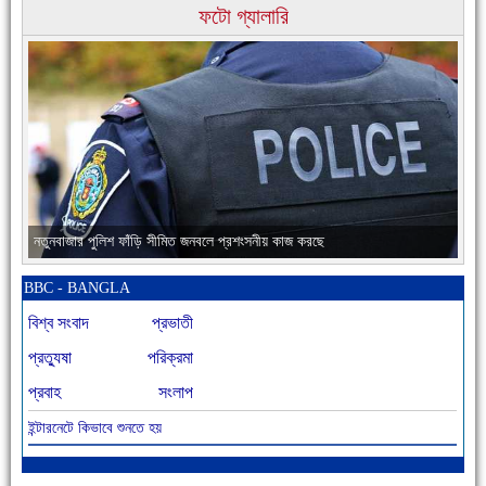
ফটো গ্যালারি
চাঁদপুরের মানুষ তাদের পুরোটা দিয়ে আমাকে আপন করে নিয়েছে
নতুনবাজার পুলিশ ফাঁড়ি সীমিত জনবলে প্রশংসনীয় কাজ করছে
BBC - BANGLA
বিশ্ব সংবাদ
প্রভাতী
প্রত্যুষা
পরিক্রমা
প্রবাহ
সংলাপ
ইন্টারনেটে কিভাবে শুনতে হয়
আজ বিশিষ্ট শিক্ষাবিদ এ.টি. আহমেদ হোসাইন রুশদীর ৪৬তম মৃত্যুবার্ষিকী