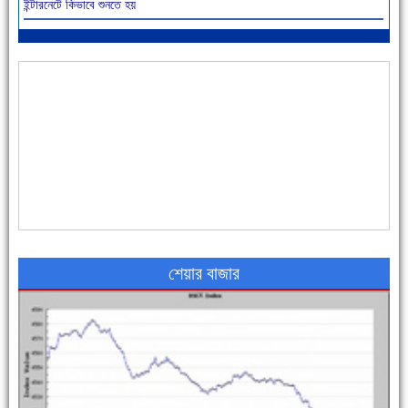
ইন্টারনেটে কিভাবে শুনতে হয়
আজ বিশিষ্ট শিক্ষাবিদ এ.টি. আহমেদ হোসাইন রুশদীর ৪৬তম মৃত্যুবার্ষিকী
৪৮ দিনে সর্বোচ্চ মৃত্যু
শেয়ার বাজার
এক সপ্তাহে শনাক্ত বেড়েছে ৫৫%, মৃত্যু ৪৬%