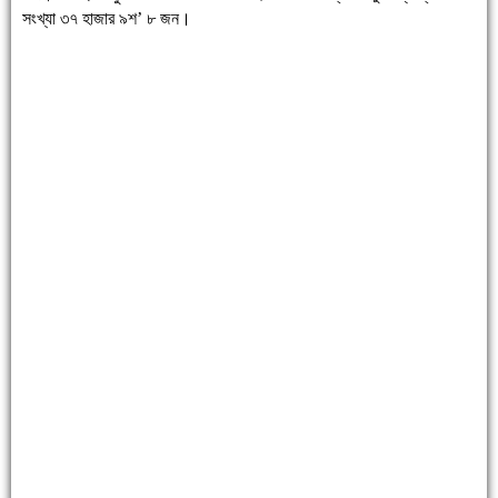
সংখ্যা ৩৭ হাজার ৯শ’ ৮ জন।