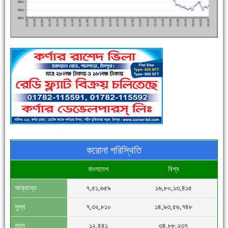
পুলিশ সদস্যদের জন্যে এসপির মৌসুমি ফল উপহার
করোনা পরিস্থিতি
বাংলাদেশ
বিশ্ব
আক্রান্ত
৭,৫১,৬৫৯
১৬,৮০,১৩,৪১৫
সিগমা ওয়েল ইন্ডাস্ট্রির মেকানিক ও গ্রাহক সভা
সুস্থ
৭,৩২,৮১০
১৪,৯৩,৫৬,৭৪৮
মৃত্যু
১২,৪৪১
৩৪,৮৮,২৩৭