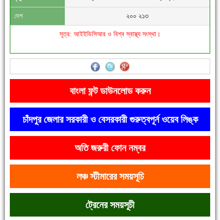
দেশ
২০০ ২১৩
সূত্র: আইইডিসিআর ও বিশ্ব স্বাস্থ্য সংস্থা।
'বাংলা সাহিত্যানুরাগীরা তাঁর অবদানকে চিরকাল স্মরণ করবে'
বাংলা ফন্ট ডাউনলোড করুন
চাঁদপুর জেলার সরকারী ও বেসরকারী গুরুত্বপূর্ন ওয়েব লিঙ্ক
অতি জরুরী ফোন নম্বর
দেশে রাস্তাঘাটসহ অনেক কিছুই হয়েছে, বাড়েনি কর্মসংস্থান
লঞ্চ স্টীমারের সময়সূচি
ট্রেনের সময়সূচী