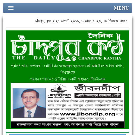
MENU
চাঁদপুর, বুধবার ২১ আগস্ট ২০১৯, ৬ ভাদ্র ১৪২৬, ১৯ জিলহজ ১৪৪০
প্রতিষ্ঠাতা ও সম্পাদক : রোটারিয়ান আলহাজ্ব অ্যাডভোকেট মোঃ ইকবাল-বিন-বাশার,
পিএইচএফ
প্রধান সম্পাদক : রোটারিয়ান কাজী শাহাদাত, পিএইচএফ