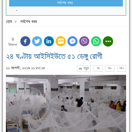
সর্বশেষ খবর :
-
হোম
সর্বশেষ খবর
>
0
Shares
২৪ ঘণ্টায় আইসিইউতে ৫১ ডেঙ্গু রোগী
২১ আগস্ট, ২০১৯ ১১:৫৩:১৫
অ
অ-
অ+
প্রিন্ট