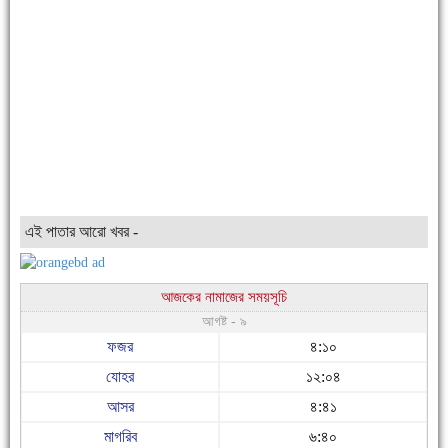
এই পাতার আরো খবর -
আজকের নামাজের সময়সূচি
আগষ্ট - ৯
ফজর
৪:১০
যোহর
১২:০৪
আসর
৪:৪১
মাগরিব
৬:৪০