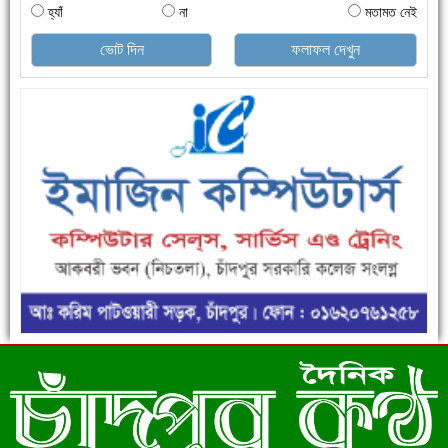
হ্যাঁ
না
মতামত নেই
এক সপ্তাহে শনাক্ত বেড়েছে ৫৫%, মৃত্যু ৪৬%
ভোট দিন
ফলাফল দেখুন
ফরিদগঞ্জে ড্রেন ও সড়ক নির্মাণে ধীরগতি জনদুর্ভোগ চরমে
রেকর্ড ৪৫.৪৬ বিলিয়ন ডলারের রিজার্ভ