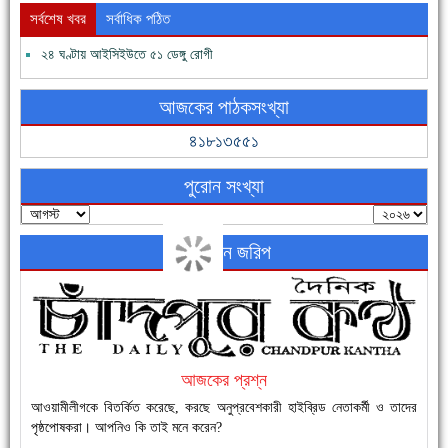
সর্বশেষ খবর
সর্বাধিক পঠিত
২৪ ঘণ্টায় আইসিইউতে ৫১ ডেঙ্গু রোগী
ফরিদগঞ্জের ভূমিহীন ২০ পরিবার আজ নিজের পাকা ঘরে উঠছে
আজকের পাঠকসংখ্যা
৪১৮১৩৫৫১
পুরোন সংখ্যা
অনলাইন জরিপ
নতুনবাজার ফাঁড়ি পুলিশের অভিযানে ৪০ পিচ ইয়াবাসহ ১ জন গ্রেফতার
আজকের প্রশ্ন
আওয়ামীলীগকে বিতর্কিত করেছে, করছে অনুপ্রবেশকারী হাইব্রিড নেতাকর্মী ও তাদের
পৃষ্ঠপোষকরা। আপনিও কি তাই মনে করেন?