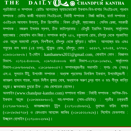
প্রতিষ্ঠাতা ও সম্পাদক : রোটাঃ আলহাজ্ব অ্যাডভোকেট ইকবাল-বিন-বাশার পিএইচএফ, প্রধান
সম্পাদক : রোটাঃ কাজী শাহাদাত পিএইচএফ, নির্বাহী সম্পাদক : মির্জা জাকির, বার্তা সম্পাদক :
এএইচএম আহসান উল্লাহ্, চীফ রিপোর্টার : বিমল চৌধুরী, ম্যানেজার : সেলিম রেজা, সহকারী
সম্পাদক : নজরুল ইসলাম স্বপন, চীফ ফটোগ্রাফার : চৌধুরী ইয়াসিন ইকরাম, সার্কুলেশন
ম্যানেজার : সোহাঈদ খান জিয়া। সম্পাদক কর্তৃক ২৫২, বকুলতলা রোড, চাঁদপুর থেকে প্রকাশিত
এবং আনন্দ অফসেট প্রেস, বিপণীবাগ, চাঁদপুর থেকে মুদ্রিত। অফিস : আলহাজ্ব ডাঃ এমএ
গফুরের বাস ভবন (২য় তলা), স্ট্র্যান্ড রোড, চাঁদপুর; ফোন : ৬৫৫৮৭, ৬৭০৪৪, ৬৭৭৮৮,
০১৯৩০১০৯৮০৯। ই-মেইল :
kanthanews2011@gmail.com
, মোবাইল ফোন : বিজ্ঞাপন
বাংলাদেশ আজ মধ্যম আয়ের দেশে উন্নীত হওয়ার পথে
বিভাগ- ০১৭১২-৪০৮০০৬, ০১৯৭২৪০৮০০৬ বার্তা বিভাগ-০১৭১৮-১০৯৫৯১, সার্কুলেশন
বিভাগ-০১৮৬৭৮৮৬৫৯৯, ০১৮১৮৯৮৮০৫৭। সম্পাদকমন্ডলীর সভাপতি : ফ্লাঃ লেঃ (অবঃ)
এস.এ. সুলতান টিটু, উপদেষ্টা সম্পাদক : অধ্যক্ষ প্রফেসর বিলকিস ইকবাল; উপদেষ্টামন্ডলী :
কামরুল হাসান শায়ক, লায়ন দিলীপ কুমার ঘোষ, অধ্যাপক অরুণ চন্দ্র পাল ও ডাঃ পীযূষ কান্তি
বড়ুয়া। কক্সবাজার ব্যুরো চীফ : মোঃ মোশারেফ হোসেন।
অনলাইন (
www.chandpur-kantho.com
) সম্পাদনা পরিষদ : নির্বাহী সম্পাদক : আশিক-বিন-
ইকবাল আনন্দ (০১৮৩৬৯৯৮৬০০), সহ-সম্পাদক (সাব-এডিটর) : প্রবীর চক্রবর্তী
(০১৭১৬৮৭৩৮৬০), কামরুজ্জামান টুটুল (০১৭১২২৪৮৬৩২), মুহাম্মদ ফরিদ হাসান
(০১৮২৯৩৯৫৭২৮) ও রেদওয়ান আহমেদ জাকির (০১৮১৫৩২০৯১৯)। সিস্টেম ডেভলপার :
চাঁদপুরে একদিনে ১৪ জনের করোনা শনাক্ত
উজ্জ্বল হোসাইন (০১৭১০৮০২৮৯৯)।