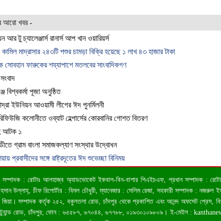
র আরো খবর -
য়ন আর টু চ্যালেঞ্জার্স রানার্স আপ খান ওয়ারিয়র্স
কামিল মাদ্রাসার ২৪৩টি পশুর চামড়া বিক্রি হয়েছে ১ লাখ ৪৩ হাজার টাকা
িক সোবহান ফারুকের শয্যাপাশে মতলবের সাংবাদিকগণ
 সংবাদ
ে বিশ্বকর্মা পূজা অনুষ্ঠিত
ন্দ্রা ইউনিয়ন আওয়ামী লীগের ঈদ পুনর্মিলনী
 রিফিউজি কলোনীতে ওব্যাট হেল্পার্সের কোরবানির গোশত বিতরণ
হ আটক ১
্ডীতে গ্রাম বাংলা সমাজকল্যাণ সংস্থার উদ্বোধন
য়ায় প্রবাসীদের সঙ্গে রাষ্ট্রদূতের ঈদ শুভেচ্ছা বিনিময়
 ও সম্পাদক : রোটাঃ আলহাজ্ব অ্যাডভোকেট ইকবাল-বিন-বাশার পিএইচএফ, প্রধান সম্পাদক : রোটাঃ কা
ন উল্লাহ্, চীফ রিপোর্টার : বিমল চৌধুরী, ম্যানেজার : সেলিম রেজা, সহকারী সম্পাদক : নজরুল ইসল
জিয়া। সম্পাদক কর্তৃক ২৫২, বকুলতলা রোড, চাঁদপুর থেকে প্রকাশিত এবং আনন্দ অফসেট প্রেস, ব
স্ট্র্যান্ড রোড, চাঁদপুর; ফোন : ৬৫৫৮৭, ৬৭০৪৪, ৬৭৭৮৮, ০১৯৩০১০৯৮০৯। ই-মেইল :
kanthan