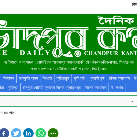
চা
প্রতিষ্ঠাতা ও সম্পাদক : রোটারিয়ান আলহাজ্ব অ্যাডভোকেট মোঃ ইকবাল-বিন-বাশার, পিএইচএফ
প্রধান সম্পাদক : রোটারিয়ান কাজী শাহাদাত, পিএইচএফ
শিক্ষাঙ্গন
সংস্কৃতি অঙ্গন
শিশুকন্ঠ
ক্রীড়াকন্ঠ
কৃষি কন্ঠ
প্রবাসী কন্ঠ
চাঁসক ক্যাম্পাস
উ
ামি
সুচিন্তা
চাঁদপুরে রোটারী ক্লাবের বিশেষ ক্রোড়পত্র
বিশেষ আয়োজন
ই-পেপার
-
শেষের পাতা