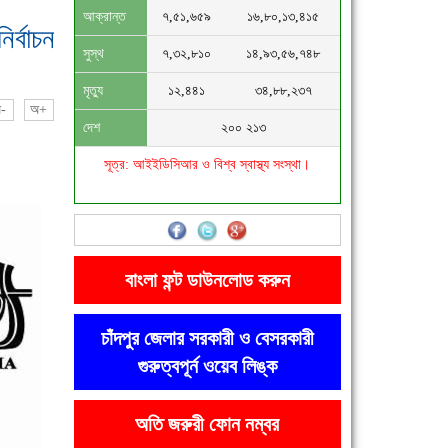
আক্রান্ত
৭,৫১,৬৫৯
১৬,৮০,১৩,৪১৫
র্বাচন
সুস্থ
৭,৩২,৮১০
১৪,৯৩,৫৬,৭৪৮
মৃত্যু
১২,৪৪১
৩৪,৮৮,২৩৭
-
অ+
দেশ
২০০ ২১৩
সূত্র: আইইডিসিআর ও বিশ্ব স্বাস্থ্য সংস্থা।
বাংলা ফন্ট ডাউনলোড করুন
চাঁদপুর জেলার সরকারী ও বেসরকারী
গুরুত্বপূর্ন ওয়েব লিঙ্ক
অতি জরুরী ফোন নম্বর