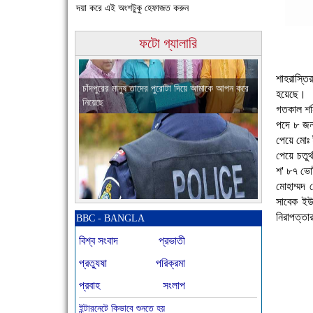
দয়া করে এই অংশটুকু হেফাজত করুন
চাঁদপুরের মানুষ তাদের পুরোটা দিয়ে আমাকে আপন করে
ফটো গ্যালারি
নিয়েছে
শাহরাস্তির
হয়েছে।
গতকাল শনি
পদে ৮ জন 
পেয়ে মোঃ 
পেয়ে চতুর
শ' ৮৭ ভোট
নতুনবাজার পুলিশ ফাঁড়ি সীমিত জনবলে প্রশংসনীয় কাজ
মোহাম্মদ 
করছে
সাবেক ইউ
নিরাপত্তা
BBC - BANGLA
বিশ্ব সংবাদ
প্রভাতী
প্রত্যুষা
পরিক্রমা
প্রবাহ
সংলাপ
ইন্টারনেটে কিভাবে শুনতে হয়