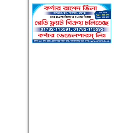
পুলিশ সদস্যদের জন্যে এসপির মৌসুমি ফল উপহার
সিগমা ওয়েল ইন্ডাস্ট্রির মেকানিক ও গ্রাহক সভা