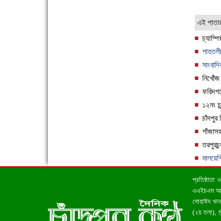
এই পাতা
চ্যাম্পি
শাহতলী 
'বাংলা সাহিত্যানুরাগীরা তাঁর অবদানকে চিরকাল স্মরণ
সাংবাদ
করবে'
নিখোঁজ
ফরিদগঞ্জ
১২নং চা
চাঁদপুর
গাঁজাস
তরপুরচন
দেশে রাস্তাঘাটসহ অনেক কিছুই হয়েছে, বাড়েনি
মালয়েশি
কর্মসংস্থান
প্রতিষ্ঠাতা
এএইচএম আহসা
সোহাঈদ খান 
(২য় তলা), 