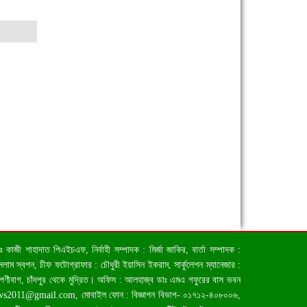
জী শাহাদাত পিএইচএফ, নির্বাহী সম্পাদক : মির্জা জাকির, বার্তা সম্পাদক :
াম স্বপন, চীফ ফটোগ্রাফার : চৌধুরী ইয়াসিন ইকরাম, সার্কুলেশন ম্যানেজার :
িপণীবাগ, চাঁদপুর থেকে মুদ্রিত। অফিস : আলহাজ্ব ডাঃ এমএ গফুরের বাস ভবন
ews2011@gmail.com
, মোবাইল ফোন : বিজ্ঞাপন বিভাগ- ০১৭১২-৪০৮০০৬,