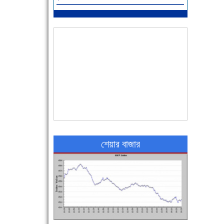
আজ বিশিষ্ট শিক্ষাবিদ এ.টি. আহমেদ হোসাইন রুশদীর
৪৬তম মৃত্যুবার্ষিকী
৪৮ দিনে সর্বোচ্চ মৃত্যু
শেয়ার বাজার
এক সপ্তাহে শনাক্ত বেড়েছে ৫৫%, মৃত্যু ৪৬%