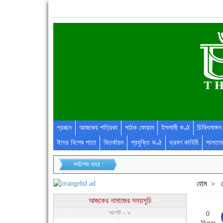
প্রচ্ছদ
আজকের পত্রিকা
পাঠক ফোরাম
ইসলামী কণ্ঠ
চিকিৎসাঙ্গন
ঈদের বিশেষ পাতা
বিতর্কায়ন
প্রযুক্তি কণ্ঠ
ভ্রমণ কাহিনী
সালতাম
সর্বশেষ খবর :
হোম
>
আজকের নামাজের সময়সূচি
আগষ্ট - ৮
0
Shares