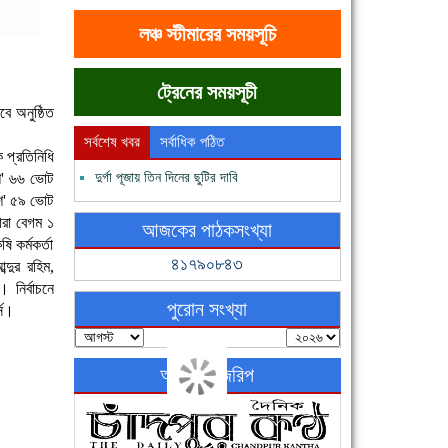
লঞ্চ স্টীমারের সময়সূচি
ট্রেনের সময়সূচী
বে অনুষ্ঠিত
সর্বশেষ খবর
সর্বাধিক পঠিত
 প্রতিনিধি
১শ' ৬৬ ভোট
দুর্গা পূজায় তিন দিনের ছুটির দাবি
১শ' ৫৯ ভোট
ারা বেগম ১
আজকের পাঠকসংখ্যা
 কর্মকর্তা
৪১৭৯০৮৪৩
্দুর রহিম,
নির্বাচনে
পুরোন সংখ্যা
্স।
অনলাইন জরিপ