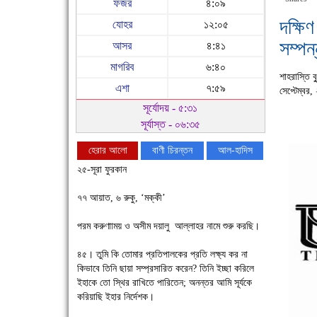
ফজর
৪:০৯
দক্ষি
যোহর
১২:০৫
সম্পন্
আসর
৪:৪১
মাগরিব
৬:৪০
শাহরাস্তি ব
এশা
৭:৫৯
সেপ্টেম্বর
সূর্যোদয় - ৫:৩১
সূর্যাস্ত - ০৬:৩৫
হেরার আলো
বাণী চিরন্তন
আল-হাদিস
২৫-সূরা ফুরকান
৭৭ আয়াত, ৬ রুকু, ‘মক্কী’
পরম করুণাাময় ও অসীম দয়ালু আল্লাহর নামে শুরু করছি।
চাঁদপুরে উই-এর প্রথম নানা ধরনের পণ্যের সমারোহ
৪৫। তুমি কি তোমার প্রতিপালকের প্রতি লক্ষ্য কর না
কিভাবে তিনি ছায়া সম্প্রসারিত করেন? তিনি ইচ্ছা করিলে
ইহাকে তো স্থির রাখিতে পারিতেন; অনন্তর আমি সূর্যকে
করিয়াছি ইহার নির্দেশক।