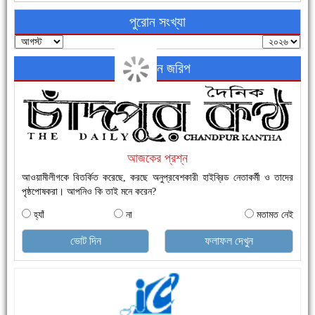
পুরোন সংখ্যা
অনলাইন জরিপ
নতুনবাজার ফাঁড়ি পুলিশের অভিযানে ৪০ পিচ ইয়াবাসহ ১ জন গ্রেফতার
আজকের প্রশ্ন
আওয়ামীলীগকে বিতর্কিত করেছে, করছে অনুপ্রবেশকারী হাইব্রিড নেতাকর্মী ও তাদের
পৃষ্ঠপোষকরা। আপনিও কি তাই মনে করেন?
হ্যাঁ
না
মতামত নেই
এক সপ্তাহে শনাক্ত বেড়েছে ৫৫%, মৃত্যু ৪৬%
ভোট দিন
ফলাফল দেখুন