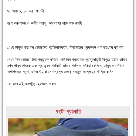
৭৮ আয়াত, ১০ রুকূ, মাদানী
পরম করুণাাময় ও অসীম দয়ালু আল্লাহর নামে শুরু করছি।
১/ হে মানুষ! ভয় কর তোমাদের প্রতিপালককে; কিয়ামতের প্রকম্পন এক ভয়ংকর ব্যাপার!
চাঁদপুরে উই-এর প্রথম নানা ধরনের পণ্যের সমারোহ
২/ যে দিন তোমরা উহা প্রত্যক্ষ করিবে সেই দিন প্রত্যেক স্তন্যদাত্রী বিস্মৃত হইবে তাহার
দুগ্ধপোষ্য শিশুকে এবং প্রত্যেক গর্ভবতী তাহার গর্ভপাত করিয়া ফেলিবে; মানুষকে দেখিবে
নেশাগ্রস্ত সদৃশ, যদিও উহারা নেশাগ্রস্ত নহে। বস্তুত আল্লাহ্র শাস্তি কঠিন।
দয়া করে এই অংশটুকু হেফাজত করুন
ফটো গ্যালারি
চাঁদপুরের মানুষ তাদের পুরোটা দিয়ে আমাকে আপন করে নিয়েছে