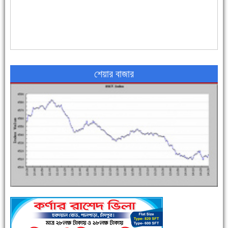
৪৮ দিনে সর্বোচ্চ মৃত্যু
শেয়ার বাজার
এক সপ্তাহে শনাক্ত বেড়েছে ৫৫%, মৃত্যু ৪৬%