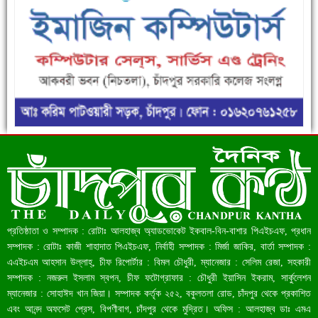
ফরিদগঞ্জে ড্রেন ও সড়ক নির্মাণে ধীরগতি জনদুর্ভোগ চরমে
রেকর্ড ৪৫.৪৬ বিলিয়ন ডলারের রিজার্ভ
প্রতিষ্ঠাতা ও সম্পাদক : রোটাঃ আলহাজ্ব অ্যাডভোকেট ইকবাল-বিন-বাশার পিএইচএফ, প্রধান
সম্পাদক : রোটাঃ কাজী শাহাদাত পিএইচএফ, নির্বাহী সম্পাদক : মির্জা জাকির, বার্তা সম্পাদক :
এএইচএম আহসান উল্লাহ্, চীফ রিপোর্টার : বিমল চৌধুরী, ম্যানেজার : সেলিম রেজা, সহকারী
সম্পাদক : নজরুল ইসলাম স্বপন, চীফ ফটোগ্রাফার : চৌধুরী ইয়াসিন ইকরাম, সার্কুলেশন
ম্যানেজার : সোহাঈদ খান জিয়া। সম্পাদক কর্তৃক ২৫২, বকুলতলা রোড, চাঁদপুর থেকে প্রকাশিত
এবং আনন্দ অফসেট প্রেস, বিপণীবাগ, চাঁদপুর থেকে মুদ্রিত। অফিস : আলহাজ্ব ডাঃ এমএ