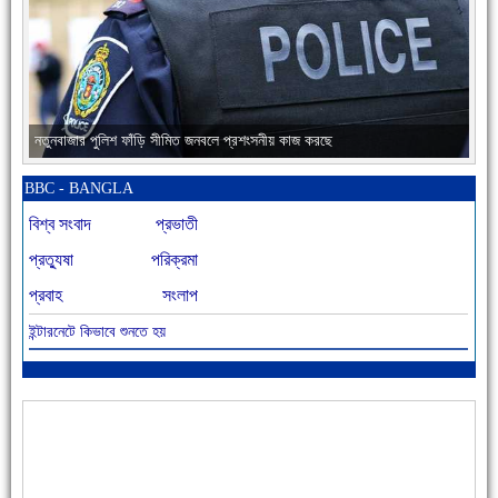
নতুনবাজার পুলিশ ফাঁড়ি সীমিত জনবলে প্রশংসনীয় কাজ করছে
BBC - BANGLA
বিশ্ব সংবাদ
প্রভাতী
প্রত্যুষা
পরিক্রমা
প্রবাহ
সংলাপ
ইন্টারনেটে কিভাবে শুনতে হয়
আজ বিশিষ্ট শিক্ষাবিদ এ.টি. আহমেদ হোসাইন রুশদীর ৪৬তম মৃত্যুবার্ষিকী