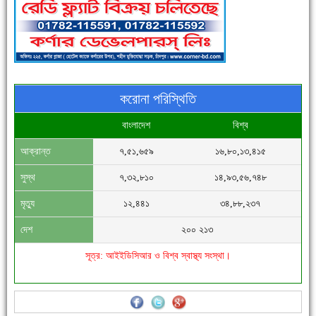
পুলিশ সদস্যদের জন্যে এসপির মৌসুমি ফল উপহার
করোনা পরিস্থিতি
বাংলাদেশ
বিশ্ব
আক্রান্ত
৭,৫১,৬৫৯
১৬,৮০,১৩,৪১৫
সিগমা ওয়েল ইন্ডাস্ট্রির মেকানিক ও গ্রাহক সভা
সুস্থ
৭,৩২,৮১০
১৪,৯৩,৫৬,৭৪৮
মৃত্যু
১২,৪৪১
৩৪,৮৮,২৩৭
দেশ
২০০ ২১৩
সূত্র: আইইডিসিআর ও বিশ্ব স্বাস্থ্য সংস্থা।
'বাংলা সাহিত্যানুরাগীরা তাঁর অবদানকে চিরকাল স্মরণ করবে'