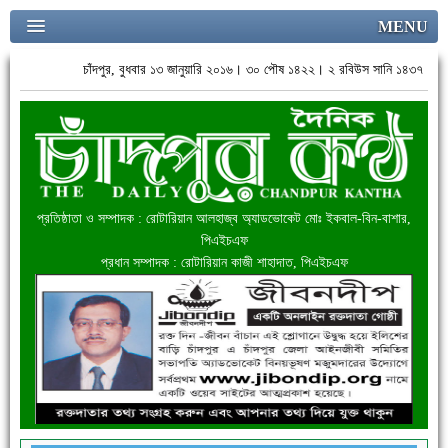
MENU
চাঁদপুর, বুধবার ১৩ জানুয়ারি ২০১৬। ৩০ পৌষ ১৪২২। ২ রবিউস সানি ১৪৩৭
প্রতিষ্ঠাতা ও সম্পাদক : রোটারিয়ান আলহাজ্ব অ্যাডভোকেট মোঃ ইকবাল-বিন-বাশার,
পিএইচএফ
প্রধান সম্পাদক : রোটারিয়ান কাজী শাহাদাত, পিএইচএফ