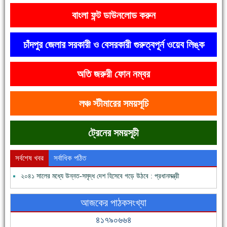
বাংলা ফন্ট ডাউনলোড করুন
চাঁদপুর জেলার সরকারী ও বেসরকারী গুরুত্বপূর্ন ওয়েব লিঙ্ক
অতি জরুরী ফোন নম্বর
দেশে রাস্তাঘাটসহ অনেক কিছুই হয়েছে, বাড়েনি কর্মসংস্থান
লঞ্চ স্টীমারের সময়সূচি
ট্রেনের সময়সূচী
সর্বশেষ খবর
সর্বাধিক পঠিত
২০৪১ সালের মধ্যে উন্নত-সমৃদ্ধ দেশ হিসেবে গড়ে উঠবে : প্রধানমন্ত্রী
ফরিদগঞ্জের ভূমিহীন ২০ পরিবার আজ নিজের পাকা ঘরে উঠছে
আজকের পাঠকসংখ্যা
৪১৭৯০৬৬৪