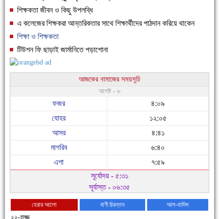
শিক্ষকতা জীবন ও কিছু উপলব্ধি
এ কলেজের শিক্ষকরা আন্তরিকতার সাথে শিক্ষার্থীদের পাঠদান করিয়ে থাকেন
শিক্ষা ও শিক্ষকতা
টিউশন ফি ছাড়াই জার্মানিতে পড়াশোনা
আজকের নামাজের সময়সূচি
আগষ্ট - ৮
ফজর
৪:০৯
যোহর
১২:০৫
আসর
৪:৪১
মাগরিব
৬:৪০
এশা
৭:৫৯
সূর্যোদয় - ৫:৩১
সূর্যাস্ত - ০৬:৩৫
হেরার আলো
বাণী চিরন্তন
আল-হাদিস
২২-হাজ্জ