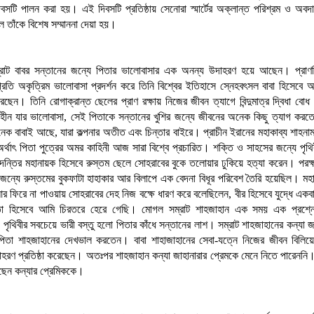
বসটি পালন করা হয়। এই দিবসটি প্রতিষ্ঠায় সেনোরা স্মার্টের অক্লান্ত পরিশ্রম ও অবদ
 তাঁকে বিশেষ সম্মাননা দেয়া হয়।
রাট বাবর সন্তানের জন্যে পিতার ভালোবাসার এক অনন্য উদাহরণ হয়ে আছেন। প্রাণপ
 প্রতি অকৃত্রিম ভালোবাসা প্রদর্শন করে তিনি বিশ্বের ইতিহাসে স্নেহবৎসল বাবা হিসেবে 
েছেন। তিনি রোগাক্রান্ত ছেলের প্রাণ রক্ষায় নিজের জীবন ত্যাগে বিন্দুমাত্র দ্বিধা বো
্থহীন যার ভালোবাসা, সেই পিতাকে সন্তানের খুশির জন্যে জীবনের অনেক কিছু ত্যাগ ক
নেক বাবাই আছে, যারা কল্পনার অতীত এবং চিন্তার বাইরে। প্রাচীন ইরানের মহাকাব্য শাহনা
অর্থাৎ পিতা পুত্রের অমর কাহিনী আজ সারা বিশ্বে প্রচারিত। শক্তি ও সাহসের জন্যে পৃথিব
দন্তির মহানায়ক হিসেবে রুস্তম ছেলে সোহরাবের বুকে তলোয়ার ঢুকিয়ে হত্যা করেন। পরক
জন্যে রুস্তমের বুকফাটা হাহাকার আর বিলাপে এক বেদনা বিধূর পরিবেশ তৈরি হয়েছিল। মহা
 ফিরে না পাওয়ায় সোহরাবের দেহ নিজ বক্ষে ধারণ করে বলেছিলেন, বীর হিসেবে যুদ্ধে একব
িতা হিসেবে আমি চিরতরে হেরে গেছি। মোগল সম্রাট শাহজাহান এক সময় এক প্রশ্ন
পৃথিবীর সবচেয়ে ভারী বস্তু হলো পিতার কাঁধে সন্তানের লাশ। সম্রাট শাহজাহানের কন্যা জাহ
পিতা শাহজাহানের দেখভাল করতেন। বাবা শাহাজাহানের সেবা-যত্নে নিজের জীবন বিলিয়
হরণ প্রতিষ্ঠা করেছেন। অতঃপর শাহজাহান কন্যা জাহানারার প্রেমকে মেনে নিতে পারেননি। ন
ছেন কন্যার প্রেমিককে।