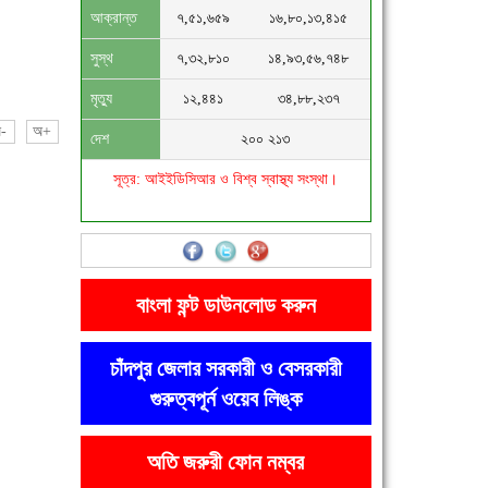
আক্রান্ত
৭,৫১,৬৫৯
১৬,৮০,১৩,৪১৫
সুস্থ
৭,৩২,৮১০
১৪,৯৩,৫৬,৭৪৮
মৃত্যু
১২,৪৪১
৩৪,৮৮,২৩৭
-
অ+
দেশ
২০০ ২১৩
সূত্র: আইইডিসিআর ও বিশ্ব স্বাস্থ্য সংস্থা।
বাংলা ফন্ট ডাউনলোড করুন
চাঁদপুর জেলার সরকারী ও বেসরকারী
গুরুত্বপূর্ন ওয়েব লিঙ্ক
অতি জরুরী ফোন নম্বর