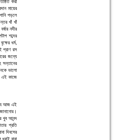
তিষ্ঠিত করা
বদান মায়ের
 পানি পড়লে
তর খাঁ খাঁ
র্ষার নদীর
টাপ শব্দের
্ষের ধর্ম,
ই প্রাণ রস
ারের জন্যে
হ সন্তানের
তানকে ভালো
র এই কাজে
ন্যে আজ এই
 জানানোর।
 খুব আনন্দ
তার প্রতি
াবা দিবসের
 ধরাই বাবা