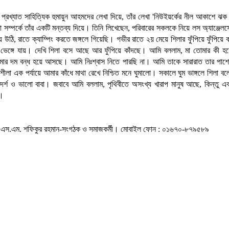
প্রখ্যাত সাহিত্যিক হুমায়ুন আহমদের লেখা দিয়ে, তাঁর লেখা 'নিউইয়র্কের নীল আকাশে ঝ
াবা সম্পর্কে তাঁর একটি মন্তব্য দিয়ে। তিনি লিখেছেন, পরিবারের সকলকে নিয়ে লস অ্যাঞ্জেল
ায় উঠি, রাতে ক্যাম্পিং করতে জঙ্গলে গিয়েছি। গভীর রাতে ২য় মেয়ে শিলার ফুঁপিয়ে ফুঁপিয়ে কা
 ভেঙ্গে যায়। দেখি শিলা বসে আছে আর ফুঁপিয়ে কাঁদছে। আমি বললাম, মা তোমার কী হয়
ার দম বন্ধ হয়ে আসছে। আমি নিঃশ্বাস নিতে পারছি না। আমি তাকে সারারাত তার পাশে
শীলা এক পর্যায়ে আমার কাঁধে মাথা রেখে নিশ্চিত মনে ঘুমালো। সকালে ঘুম ভাঙ্গলে শিলা বলে,
্শ ও ভালো বাবা। জবাবে আমি বললাম, পৃথিবীতে অসংখ্য খারাপ মানুষ আছে, কিন্তু এ
ই।
.এস.এম. শফিকুর রহমান-সংগঠক ও সমাজকর্মী। মোবাইল ফোন : ০১৬৭০-৮৭৯৫৮৯