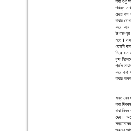
বাবা শুধু 
সিগমা ওয়েল ইন্ডাস্ট্রির মেকানিক ও গ্রাহক সভা
পর্যন্ত স
চেয়ে কম ন
বাবার চোখ
করে, আর ব
উপচেপড়া ঢ
মতে। এসব 
তেমনি বাব
দিয়ে যান 
বৃক্ষ হিস
'বাংলা সাহিত্যানুরাগীরা তাঁর অবদানকে চিরকাল স্মরণ
প্রতি মায়
করবে'
করে বাবা
বাবার অবদা
সন্তানের 
বাবা দিব
বাবা দিবস
দেয়। অনে
দেশে রাস্তাঘাটসহ অনেক কিছুই হয়েছে, বাড়েনি
সন্তানদের
কর্মসংস্থান
গুরুত্ব আ