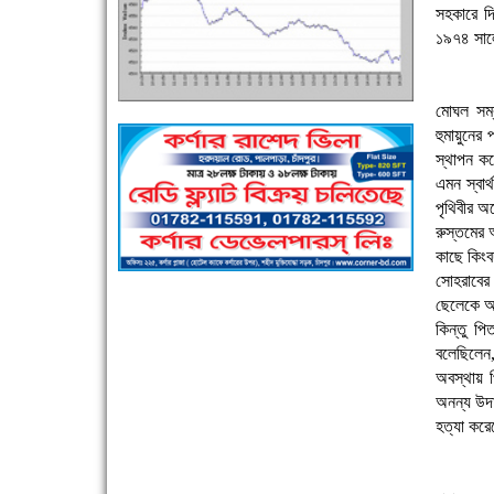
সহকারে দি
১৯৭৪ সালে
এক সপ্তাহে শনাক্ত বেড়েছে ৫৫%, মৃত্যু ৪৬%
মোঘল সম্
হুমায়ুনের
স্থাপন কর
এমন স্বার
পৃথিবীর অ
রুস্তমের 
কাছে কিংব
সোহরাবের 
পুলিশ সদস্যদের জন্যে এসপির মৌসুমি ফল উপহার
ছেলেকে আর
কিন্তু প
বলেছিলেন, 
অবস্থায় 
অনন্য উদা
হত্যা করে