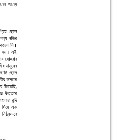
ানের জন্যে
্রিয় ছেলে
অনন্য নজির
ধ করেন নি।
রতে হয়। এই
মায় সোহরাব
ীর মানুষের
্ষণেই ছেলে
বীর রুস্তম
ার জিতেছি,
ের উত্তরে
ানারা বন্দি
ে দিয়ে এক
িষ্ঠুরভাবে