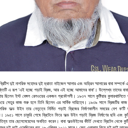
ব্রিটিশ দুই নাগরিক সহোদর দুই ভ্রাতা নাইজেল স্মালার এবং অড্রিন স্মালারের বাবা সম্পর্কে
তিটি এ রূপ 'এই হচ্ছে গড়াই ব্রিজ, আর এই হচ্ছে আমাদের বাবা'। উল্লেখ্য তাদের বাব
শায় ছিলেন ইস্ট বেঙ্গল রেলওয়ের একজন প্রকৌশলী। ১৯৩৭ সালে কুষ্টিয়ার কুমারখাালিতে
য়ে সেতুর কাজ শুরু হলে তিনি ছিলেন এর সার্বিক দায়িত্বে। ১৯৩৯ সালে ব্রিজটির কা
াগরিক অল্ড উইন তার নেতৃত্বে নির্মিত গড়াই ব্রিজের নির্মাণকালীন সময়ের বেশ ক'টি
। ১৯৫১ সালে চাকুরি শেষে ব্রিটেনে ফিরে অল্ড উইন গড়াই ব্রিজ নির্মাণের ছবি এবং কুষ্
িহ্য তার ছেলেমেয়েদের অবহিত করেন। বাবা অল্ডউইনের কীর্তি দেখতে ব্রিটেন থেকে কুষ্
োদর দুই ভাই এসেছিলেন গত ২৮ এপ্রিল ২০২১ সালে। সেতু এলাকায় গিয়ে দুই ভাই আবেগা