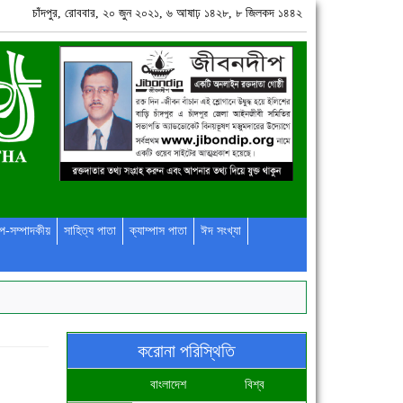
চাঁদপুর, রোববার, ২০ জুন ২০২১, ৬ আষাঢ় ১৪২৮, ৮ জিলকদ ১৪৪২
প-সম্পাদকীয়
সাহিত্য পাতা
ক্যাম্পাস পাতা
ঈদ সংখ্যা
করোনা পরিস্থিতি
বাংলাদেশ
বিশ্ব