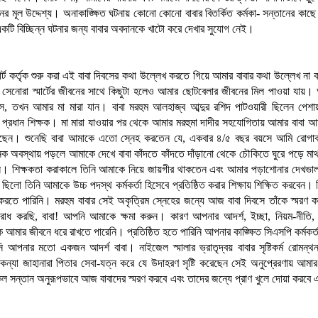
ের মূল উদ্দেশ্য। অনাকাঙ্ক্ষিত ঘটনায় কোনো কোনো বাবার বিতর্কিত কর্মকা- সন্তানের কাছে প
কটি বিচ্ছিন্ন ঘটনার জন্য বাবার অবদানকে খাটো করে দেখার সুযোগ নেই।
মার্ট কর্তৃক শুরু করা এই বাবা দিবসের কথা উল্লেখ করতে গিয়ে আমার বাবার কথা উল্লেখ না 
সেনোরা স্মার্টের জীবনের সাথে কিছুটা হলেও আমার ছোটবেলার জীবনের মিল পাওয়া যায়
স, তখন আমার মা মারা যান। বাবা মরহুম আলহাজ্ব আব্দুর রশিদ পাটওয়ারী ছিলেন পেশায়
র প্রধান শিক্ষক। মা মারা যাওয়ার পর থেকে আমার মরহুমা দাদীর সহযোগিতায় আমার বাবা 
ছেন। শুনেছি বাবা আমাকে এতো স্নেহ করতেন যে, একবার ৪/৫ বছর বয়সে আমি রোগাক্
অবস্থায় পড়লে আমাকে দেখে বাবা কাঁদতে কাঁদতে দাঁড়ানো থেকে চৌকিতে ঘুরে পড়ে মাথ
। শিক্ষকতা করাকালে তিনি আমাকে নিয়ে জায়গীর থাকতেন এবং আমার পড়াশোনার দেখভ
া ছিলো তিনি আমাকে উচ্চ পদস্থ কর্মকর্তা হিসেবে প্রতিষ্ঠিত করার শিক্ষায় শিক্ষিত করবেন। ক
 করতে পারিনি। মরহুম বাবার সেই অকৃত্রিম স্নেহের জন্যে আজ বাবা দিবসে তাঁকে স্মরণ কর
োধ করছি, বাবা! আপনি আমাকে ক্ষমা করুন। কারণ আপনার আদর্শ, ইচ্ছা, নিয়ম-নীতি, শ
ে আমার জীবনে ধরে রাখতে পারেনি। প্রতিষ্ঠিত হতে পারিনি আপনার কাঙ্ক্ষিত সিএসপি কর্মকর্
ি আপনার মতো একজন আদর্শ বাবা। নাইজেল স্মালার ভ্রাতৃদ্বয় বাবার সৃষ্টিকর্ম রোমন্
কন্যা জাহানারা পিতার সেবা-যত্ন করে যে উদাহরণ সৃষ্টি করেছেন সেই অনুপ্রেরণায় আমা
কল সন্তান অনুরূপভাবে আজ বাবাদের স্মরণ করবে এবং তাদের জন্যে প্রাণ খুলে দোয়া করবে
।