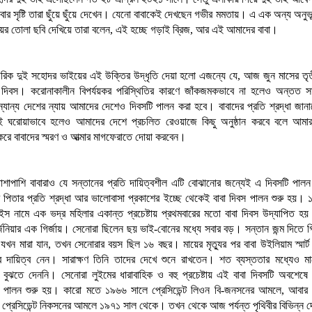
ার সৃষ্টি তারা ছুঁয়ে ছুঁয়ে দেখেন। যেনো বাবাকেই দেখছেন গভীর মমতায়। এ এক অন্য অনুভ
ের তোলা ছবি দেখিয়ে তারা বলেন, এই হচ্ছে গড়াই ব্রিজ, আর এই আমাদের বাবা।
াগরিক দুই সহোদর ভাইয়ের এই উক্তির উদ্ধৃতি দেয়া হলো এজন্যে যে, আজ জুন মাসের তৃ
বা দিবস। করোনাকালীন বিপর্যয়কর পরিস্থিতির কারণে জাঁকজমকভাবে না হলেও অন্তত সাদ
ন্যান্য দেশের ন্যায় আমাদের দেশেও দিবসটি পালন করা হবে। বাবাদের প্রতি শ্রদ্ধা জান
েই ঘরোয়াভাবে হলেও আমাদের দেশে প্রচলিত রেওয়াজে কিছু অনুষ্ঠান করবে বলে আমার
 বাবাদের স্মরণ ও আত্মার মাগফেরাতে দোয়া করবেন।
াশাপাশি বাবারাও যে সন্তানের প্রতি দায়িত্বশীল এটি বোঝানোর জন্যেই এ দিবসটি পা
ব পিতার প্রতি শ্রদ্ধা আর ভালোবাসা প্রকাশের ইচ্ছে থেকেই বাবা দিবস পালন শুরু হয়।
ইস নামে এক ভদ্র মহিলার একান্ত প্রচেষ্টায় প্রথমবারের মতো বাবা দিবস উদ্যাপিত হ
র্জিনিয়ার এক গির্জায়। সেনোরা ছিলেন ছয় ভাই-বোনের মধ্যে সবার বড়। সন্তান জন্ম দিতে গ
ট যখন মারা যান, তখন সেনোরার বয়স ছিল ১৬ বছর। মায়ের মৃত্যুর পর বাবা উইলিয়াম স্মার্ট
ার দায়িত্ব নেন। সারাক্ষণ তিনি তাদের দেখে শুনে রাখতেন। শত ব্যস্ততার মধ্যেও ম
 বুঝতে দেননি। সেনোরা লুইমের ধারাবাহিক ও বহু প্রচেষ্টায় এই বাবা দিবসটি অবশেষ
বে পালন শুরু হয়। কারো মতে ১৯৬৬ সালে প্রেসিডেন্ট লিওন বি-জনসনের আমলে, আবার
প্রেসিডেন্ট নিকসনের আমলে ১৯৭১ সাল থেকে। তখন থেকে আজ পর্যন্ত পৃথিবীর বিভিন্ন দে