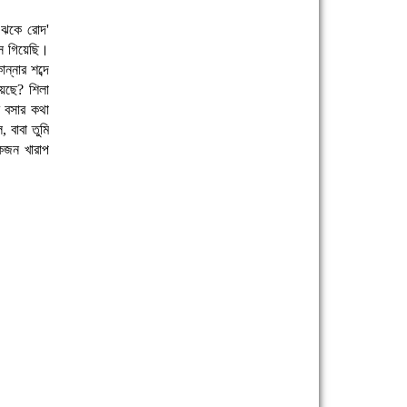
ক ঝকে রোদ'
সে গিয়েছি।
ন্নার শব্দে
েছে? শিলা
 বসার কথা
 বাবা তুমি
কজন খারাপ