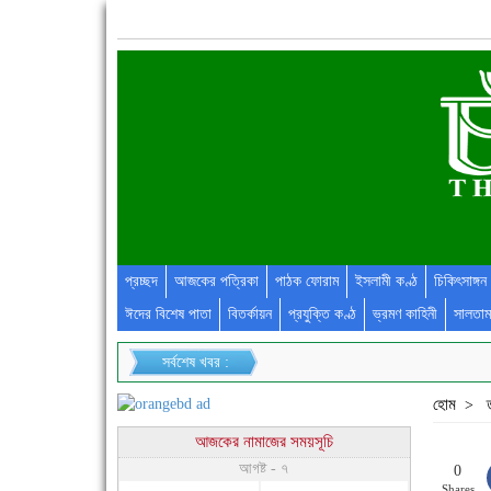
প্রচ্ছদ
আজকের পত্রিকা
পাঠক ফোরাম
ইসলামী কণ্ঠ
চিকিৎসাঙ্গন
ঈদের বিশেষ পাতা
বিতর্কায়ন
প্রযুক্তি কণ্ঠ
ভ্রমণ কাহিনী
সালতাম
সর্বশেষ খবর :
হোম
>
আজকের নামাজের সময়সূচি
আগষ্ট - ৭
0
Shares