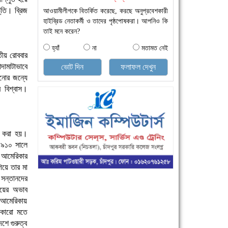
ূতি। ব্রিজ
আওয়ামীলীগকে বিতর্কিত করেছে, করছে অনুপ্রবেশকারী
হাইব্রিড নেতাকর্মী ও তাদের পৃষ্ঠপোষকরা। আপনিও কি
তাই মনে করেন?
হ্যাঁ
না
মতামত নেই
তীয় রোববার
ামাটাভাবে
ভোট দিন
ফলাফল দেখুন
ানোর জন্যে
 বিশ্বাস।
লন করা হয়।
 ১৯১০ সালে
য় আমেরিকার
িয়ে তার মা
 সন্তানদের
ায়ের অভাব
ে আমেরিকায়
 কারো মতে
শে গুরুত্ব