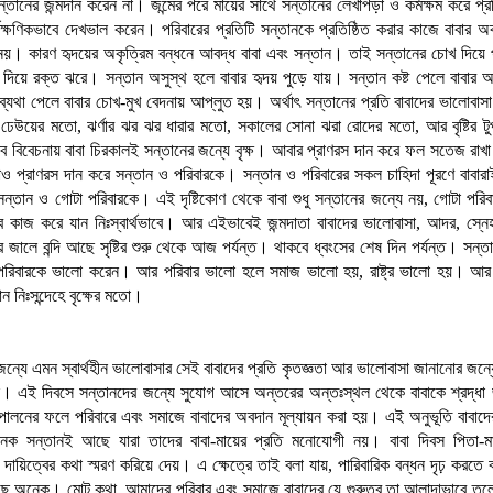
সন্তানের জন্মদান করেন না। জন্মের পরে মায়ের সাথে সন্তানের লেখাপড়া ও কর্মক্ষম করে প্র
ার্বক্ষণিকভাবে দেখভাল করেন। পরিবারের প্রতিটি সন্তানকে প্রতিষ্ঠিত করার কাজে বাবার অ
য়। কারণ হৃদয়ের অকৃত্রিম বন্ধনে আবদ্ধ বাবা এবং সন্তান। তাই সন্তানের চোখ দিয়ে
 দিয়ে রক্ত ঝরে। সন্তান অসুস্থ হলে বাবার হৃদয় পুড়ে যায়। সন্তান কষ্ট পেলে বাবার অন্
্যথা পেলে বাবার চোখ-মুখ বেদনায় আপ্লুত হয়। অর্থাৎ সন্তানের প্রতি বাবাদের ভালোবাসা ব
েউয়ের মতো, ঝর্ণার ঝর ঝর ধারার মতো, সকালের সোনা ঝরা রোদের মতো, আর বৃষ্টির টুপ
বিবেচনায় বাবা চিরকালই সন্তানের জন্যে বৃক্ষ। আবার প্রাণরস দান করে ফল সতেজ রাখা বৃক
াও প্রাণরস দান করে সন্তান ও পরিবারকে। সন্তান ও পরিবারের সকল চাহিদা পূরণে বাবারা
সন্তান ও গোটা পরিবারকে। এই দৃষ্টিকোণ থেকে বাবা শুধু সন্তানের জন্যে নয়, গোটা পরিব
েবে কাজ করে যান নিঃস্বার্থভাবে। আর এইভাবেই জন্মদাতা বাবাদের ভালোবাসা, আদর, স্নে
ার জালে বন্দি আছে সৃষ্টির শুরু থেকে আজ পর্যন্ত। থাকবে ধ্বংসের শেষ দিন পর্যন্ত। সন্
 পরিবারকে ভালো করেন। আর পরিবার ভালো হলে সমাজ ভালো হয়, রাষ্ট্র ভালো হয়। আ
ন নিঃসন্দেহে বৃক্ষের মতো।
জন্যে এমন স্বার্থহীন ভালোবাসার সেই বাবাদের প্রতি কৃতজ্ঞতা আর ভালোবাসা জানানোর জ
বস। এই দিবসে সন্তানদের জন্যে সুযোগ আসে অন্তরের অন্তঃস্থল থেকে বাবাকে শ্রদ্ধা
 পালনের ফলে পরিবারে এবং সমাজে বাবাদের অবদান মূল্যায়ন করা হয়। এই অনুভূতি বাবাদের
ক সন্তানই আছে যারা তাদের বাবা-মায়ের প্রতি মনোযোগী নয়। বাবা দিবস পিতা-মা
 দায়িত্বের কথা স্মরণ করিয়ে দেয়। এ ক্ষেত্রে তাই বলা যায়, পারিবারিক বন্ধন দৃঢ় করতে ব
ছে অনেক। মোট কথা, আমাদের পরিবার এবং সমাজে বাবাদের যে গুরুত্ব তা আলাদাভাবে তুলে