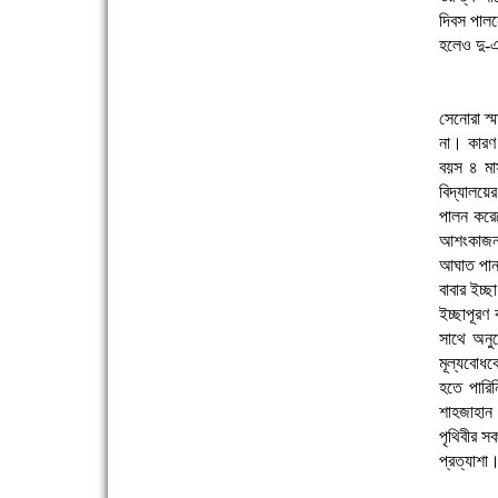
দিবস পালন
হলেও দু-এ
সেনোরা স্
না। কারণ 
বয়স ৪ মা
ফরিদগঞ্জের ভূমিহীন ২০ পরিবার আজ নিজের পাকা ঘরে
বিদ্যালয়ে
উঠছে
পালন করে
আশংকাজনক 
আঘাত পান
বাবার ইচ্ছ
ইচ্ছাপূরণ
সাথে অনুর
মূল্যবোধক
হতে পারিন
নতুনবাজার ফাঁড়ি পুলিশের অভিযানে ৪০ পিচ ইয়াবাসহ ১
শাহজাহান 
জন গ্রেফতার
পৃথিবীর স
প্রত্যাশা