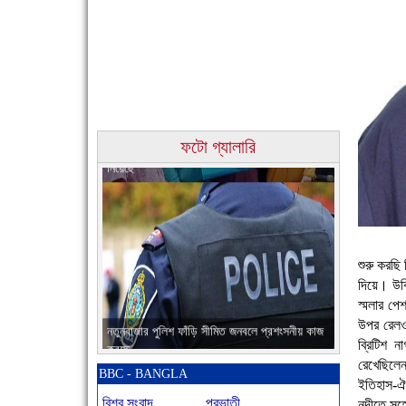
চাঁদপুরের মানুষ তাদের পুরোটা দিয়ে আমাকে আপন করে
ফটো গ্যালারি
নিয়েছে
শুরু করছি 
দিয়ে। উক্
স্মলার পে
নতুনবাজার পুলিশ ফাঁড়ি সীমিত জনবলে প্রশংসনীয় কাজ
উপর রেলও
করছে
ব্রিটিশ ন
রেখেছিলেন
BBC - BANGLA
ইতিহাস-ঐত
বিশ্ব সংবাদ
প্রভাতী
নদীতে সহ