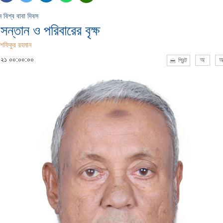
বিশ্ব বাবা দিবস
 সন্তান ও পরিবারের বৃক্ষ
শফিকুর রহমান
০২১ ০০:০০:০০
অ
অ
প্রিন্ট