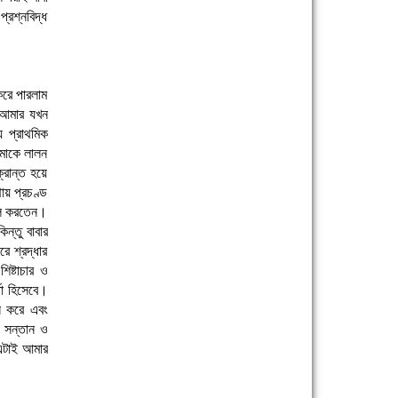
্রশ্নবিদ্ধ
করে পারলাম
। আমার যখন
 প্রাথমিক
আমাকে লালন
রান্ত হয়ে
ায় প্রচণ্ড
াল করতেন।
িন্তু বাবার
ে শ্রদ্ধার
িষ্টাচার ও
তা হিসেবে।
থন করে এবং
র সন্তান ও
 এটাই আমার