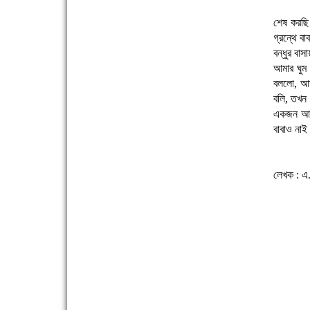
শেষ করছি 
গ্রন্থে ব
বন্ধুর বাস
আমার ঘুম
বললো, আম
এক সপ্তাহে শনাক্ত বেড়েছে ৫৫%, মৃত্যু ৪৬%
বলি, তখন 
একজন আদর
বাবাও না
লেখক : এ
ফরিদগঞ্জে ড্রেন ও সড়ক নির্মাণে ধীরগতি জনদুর্ভোগ
চরমে