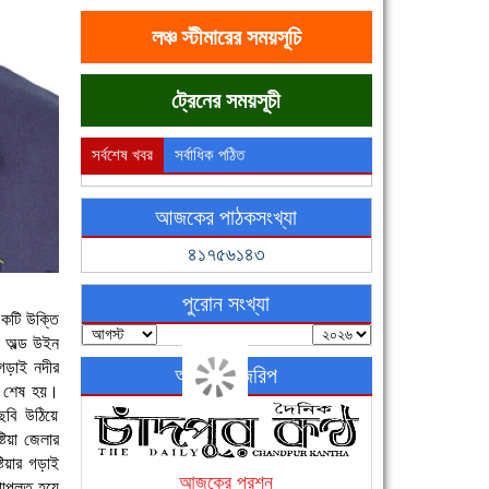
লঞ্চ স্টীমারের সময়সূচি
ট্রেনের সময়সূচী
সর্বশেষ খবর
সর্বাধিক পঠিত
আজকের পাঠকসংখ্যা
৪১৭৫৬১৪৩
পুরোন সংখ্যা
 একটি উক্তি
া অল্ড উইন
 গড়াই নদীর
অনলাইন জরিপ
জ শেষ হয়।
 ছবি উঠিয়ে
টিয়া জেলার
টিয়ার গড়াই
আজকের প্রশ্ন
প্লুত হয়ে