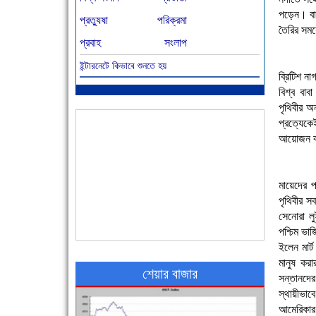
পড়েন। বাব
প্রত্যুষা
পরিক্রমা
তৈরির সময়
প্রবাহ
সংলাপ
ইন্টারনেটে কিভাবে শুনতে হয়
আজ বিশিষ্ট শিক্ষাবিদ এ.টি. আহমেদ হোসাইন রুশদীর
ব্রিটিশ ন
৪৬তম মৃত্যুবার্ষিকী
বিশ্ব বা
পৃথিবীর অ
প্রত্যেক
আয়োজন করে
মায়েদের প
পৃথিবীর স
সেনোরা লু
৪৮ দিনে সর্বোচ্চ মৃত্যু
পশ্চিম ভা
ইলেন মার্
মানুষ কর
শেয়ার বাজার
সন্তানদের
স্থায়ীভা
আমেরিকার 