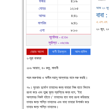
ফজর
৪:০৯
আজ ২০ জুন 
যোহর
১২:০৫
বাবা :
আসর
৪:৪১
এ.এস.এম. 
মাগরিব
৬:৪১
২০ জুন, ২
এশা
৮:০০
সূর্যোদয় - ৫:৩০
সূর্যাস্ত - ০৬:৩৬
হেরার আলো
বাণী চিরন্তন
আল-হাদিস
২-সূরা বাকারা
২৮৬ আয়াত, ৪০ রুকু, মাদানী
পরম করুণাময় ও অসীম দয়ালু আল্লাহর নামে শুরু করছি।
৭৯। সুতরাং দুর্ভোগ তাহাদের জন্য যাহারা নিজ হাতে কিতাব
রচনা করে এবং তুচ্ছ মূল্য প্রাপ্তির জন্য বলে, 'ইহা
আল্লাহর নিকট হইতে।' তাহাদের হাত যাহা রচনা করিয়াছে
চাঁদপুরে উই-এর প্রথম নানা ধরনের পণ্যের সমারোহ
তাহার জন্য শাস্তি তাহাদের এবং যাহা তাহারা উপার্জন করে
তাহার জন্য শাস্তি তাহাদের।