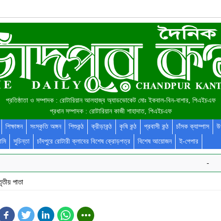
প্রতিষ্ঠাতা ও সম্পাদক : রোটারিয়ান আলহাজ্ব অ্যাডভোকেট মোঃ ইকবাল-বিন-বাশার, পিএইচএফ
প্রধান সম্পাদক : রোটারিয়ান কাজী শাহাদাত, পিএইচএফ
শিক্ষাঙ্গন
সংস্কৃতি অঙ্গন
শিশুকন্ঠ
ক্রীড়াকন্ঠ
কৃষি কন্ঠ
প্রবাসী কন্ঠ
চাঁসক ক্যাম্পাস
উ
ামি
সুচিন্তা
চাঁদপুরে রোটারী ক্লাবের বিশেষ ক্রোড়পত্র
বিশেষ আয়োজন
ই-পেপার
-
তৃতীয় পাতা