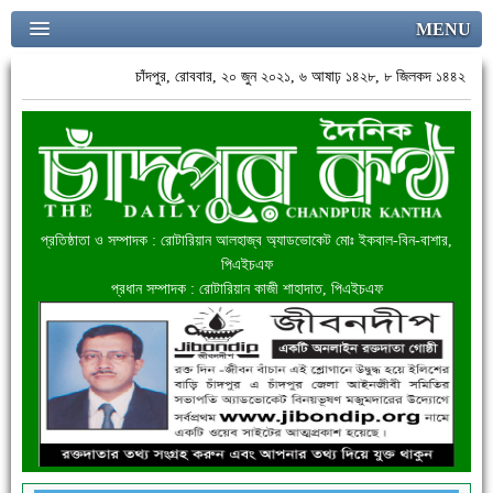
MENU
চাঁদপুর, রোববার, ২০ জুন ২০২১, ৬ আষাঢ় ১৪২৮, ৮ জিলকদ ১৪৪২
প্রতিষ্ঠাতা ও সম্পাদক : রোটারিয়ান আলহাজ্ব অ্যাডভোকেট মোঃ ইকবাল-বিন-বাশার,
পিএইচএফ
প্রধান সম্পাদক : রোটারিয়ান কাজী শাহাদাত, পিএইচএফ