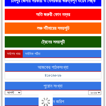
চাঁদপুর জেলার সরকারী ও বেসরকারী গুরুত্বপূর্ন ওয়েব লিঙ্ক
অতি জরুরী ফোন নম্বর
দেশে রাস্তাঘাটসহ অনেক কিছুই হয়েছে, বাড়েনি কর্মসংস্থান
লঞ্চ স্টীমারের সময়সূচি
ট্রেনের সময়সূচী
সর্বশেষ খবর
সর্বাধিক পঠিত
আজকের পাঠকসংখ্যা
ফরিদগঞ্জের ভূমিহীন ২০ পরিবার আজ নিজের পাকা ঘরে উঠছে
৪১৮১৯৮২৬
পুরোন সংখ্যা
অনলাইন জরিপ