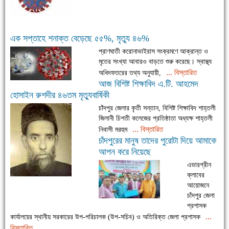
এক সপ্তাহে শনাক্ত বেড়েছে ৫৫%, মৃত্যু ৪৬%
প্রাণঘাতী করোনাভাইরাস সংক্রমণে আক্রান্ত ও
মৃতের সংখ্যা আবারও বাড়তে শুরু করেছে। স্বাস্থ্য
... বিস্তারিত
অধিদফতরের তথ্য অনুযায়ী,
আজ বিশিষ্ট শিক্ষাবিদ এ.টি. আহমেদ
হোসাইন রুশদীর ৪৬তম মৃত্যুবার্ষিকী
চাঁদপুর জেলার কৃতী সন্তান, বিশিষ্ট শিক্ষাবিদ শাহ্তলী
জিলানী চিশতী কলেজের প্রতিষ্ঠাতা অধ্যক্ষ শাহ্তলী
... বিস্তারিত
নিবাসী মরহুম
চাঁদপুরের মানুষ তাদের পুরোটা দিয়ে আমাকে
আপন করে নিয়েছে
এভারগ্রীন
ক্লাবের
আয়োজনে
চাঁদপুর জেলা
প্রশাসক
...
কার্যালয়ের স্থানীয় সরকারের উপ-পরিচালক (উপ-সচিব) ও অতিরিক্ত জেলা প্রশাসক
বিস্তারিত