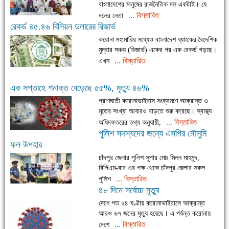
বাংলাদেশের মানুষের রাজনৈতিক দল একটাই। যে
... বিস্তারিত
দলের নেতা
রেকর্ড ৪৫.৪৬ বিলিয়ন ডলারের রিজার্ভ
করোনা মহামারির মধ্যেও বাংলাদেশ ব্যাংকের বৈদেশিক
মুদ্রার সঞ্চয় (রিজার্ভ) একের পর এক রেকর্ড গড়ছে।
... বিস্তারিত
এখন
এক সপ্তাহে শনাক্ত বেড়েছে ৫৫%, মৃত্যু ৪৬%
প্রাণঘাতী করোনাভাইরাস সংক্রমণে আক্রান্ত ও
মৃতের সংখ্যা আবারও বাড়তে শুরু করেছে। স্বাস্থ্য
... বিস্তারিত
অধিদফতরের তথ্য অনুযায়ী,
পুলিশ সদস্যদের জন্যে এসপির মৌসুমি
ফল উপহার
চাঁদপুর জেলার পুলিশ সুপার মোঃ মিলন মাহমুদ,
বিপিএম-বার এর পক্ষ থেকে চাঁদপুর জেলার সকল
... বিস্তারিত
পুলিশ
৪৮ দিনে সর্বোচ্চ মৃত্যু
দেশে গত ২৪ ঘণ্টায় করোনাভাইরাসে আক্রান্ত
আরও ৬৭ জনের মৃত্যু হয়েছে। এ পর্যন্ত করোনায়
... বিস্তারিত
দেশে