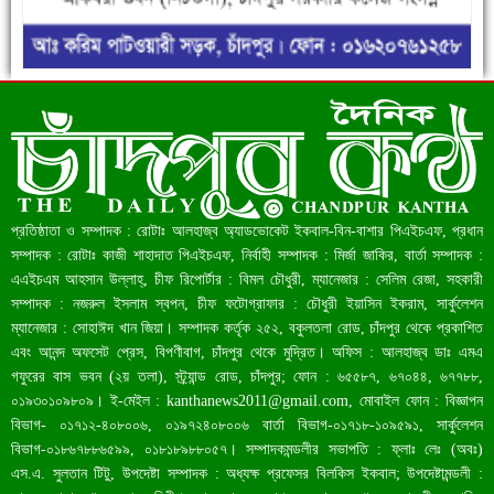
ফরিদগঞ্জে ড্রেন ও সড়ক নির্মাণে ধীরগতি জনদুর্ভোগ চরমে
রেকর্ড ৪৫.৪৬ বিলিয়ন ডলারের রিজার্ভ
প্রতিষ্ঠাতা ও সম্পাদক : রোটাঃ আলহাজ্ব অ্যাডভোকেট ইকবাল-বিন-বাশার পিএইচএফ, প্রধান
সম্পাদক : রোটাঃ কাজী শাহাদাত পিএইচএফ, নির্বাহী সম্পাদক : মির্জা জাকির, বার্তা সম্পাদক :
এএইচএম আহসান উল্লাহ্, চীফ রিপোর্টার : বিমল চৌধুরী, ম্যানেজার : সেলিম রেজা, সহকারী
সম্পাদক : নজরুল ইসলাম স্বপন, চীফ ফটোগ্রাফার : চৌধুরী ইয়াসিন ইকরাম, সার্কুলেশন
ম্যানেজার : সোহাঈদ খান জিয়া। সম্পাদক কর্তৃক ২৫২, বকুলতলা রোড, চাঁদপুর থেকে প্রকাশিত
এবং আনন্দ অফসেট প্রেস, বিপণীবাগ, চাঁদপুর থেকে মুদ্রিত। অফিস : আলহাজ্ব ডাঃ এমএ
গফুরের বাস ভবন (২য় তলা), স্ট্র্যান্ড রোড, চাঁদপুর; ফোন : ৬৫৫৮৭, ৬৭০৪৪, ৬৭৭৮৮,
০১৯৩০১০৯৮০৯। ই-মেইল :
kanthanews2011@gmail.com
, মোবাইল ফোন : বিজ্ঞাপন
বিভাগ- ০১৭১২-৪০৮০০৬, ০১৯৭২৪০৮০০৬ বার্তা বিভাগ-০১৭১৮-১০৯৫৯১, সার্কুলেশন
বাংলাদেশ আজ মধ্যম আয়ের দেশে উন্নীত হওয়ার পথে
বিভাগ-০১৮৬৭৮৮৬৫৯৯, ০১৮১৮৯৮৮০৫৭। সম্পাদকমন্ডলীর সভাপতি : ফ্লাঃ লেঃ (অবঃ)
এস.এ. সুলতান টিটু, উপদেষ্টা সম্পাদক : অধ্যক্ষ প্রফেসর বিলকিস ইকবাল; উপদেষ্টামন্ডলী :