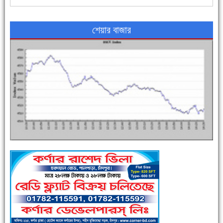
শেয়ার বাজার
এক সপ্তাহে শনাক্ত বেড়েছে ৫৫%, মৃত্যু ৪৬%
পুলিশ সদস্যদের জন্যে এসপির মৌসুমি ফল উপহার