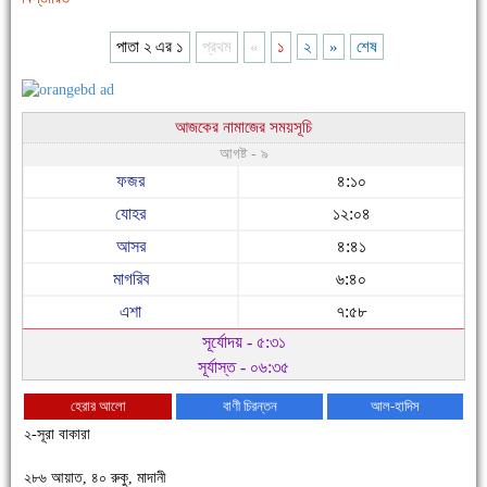
পাতা ২ এর ১
প্রথম
«
১
২
»
শেষ
আজকের নামাজের সময়সূচি
আগষ্ট - ৯
ফজর
৪:১০
যোহর
১২:০৪
আসর
৪:৪১
মাগরিব
৬:৪০
এশা
৭:৫৮
সূর্যোদয় - ৫:৩১
সূর্যাস্ত - ০৬:৩৫
হেরার আলো
বাণী চিরন্তন
আল-হাদিস
২-সূরা বাকারা
২৮৬ আয়াত, ৪০ রুকু, মাদানী