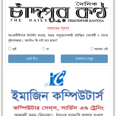
নতুনবাজার ফাঁড়ি পুলিশের অভিযানে ৪০ পিচ ইয়াবাসহ ১ জন গ্রেফতার
আজকের প্রশ্ন
আওয়ামীলীগকে বিতর্কিত করেছে, করছে অনুপ্রবেশকারী হাইব্রিড নেতাকর্মী ও তাদের
পৃষ্ঠপোষকরা। আপনিও কি তাই মনে করেন?
হ্যাঁ
না
মতামত নেই
ভোট দিন
ফলাফল দেখুন
এক সপ্তাহে শনাক্ত বেড়েছে ৫৫%, মৃত্যু ৪৬%