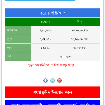
করোনা পরিস্থিতি
বাংলাদেশ
বিশ্ব
আক্রান্ত
৭,৫১,৬৫৯
১৬,৮০,১৩,৪১৫
সিগমা ওয়েল ইন্ডাস্ট্রির মেকানিক ও গ্রাহক সভা
সুস্থ
৭,৩২,৮১০
১৪,৯৩,৫৬,৭৪৮
মৃত্যু
১২,৪৪১
৩৪,৮৮,২৩৭
দেশ
২০০ ২১৩
সূত্র: আইইডিসিআর ও বিশ্ব স্বাস্থ্য সংস্থা।
'বাংলা সাহিত্যানুরাগীরা তাঁর অবদানকে চিরকাল স্মরণ করবে'
বাংলা ফন্ট ডাউনলোড করুন