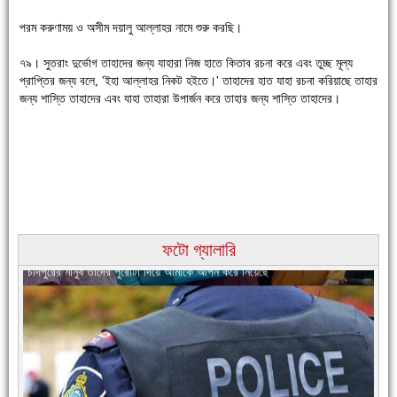
পরম করুণাময় ও অসীম দয়ালু আল্লাহর নামে শুরু করছি।
৭৯। সুতরাং দুর্ভোগ তাহাদের জন্য যাহারা নিজ হাতে কিতাব রচনা করে এবং তুচ্ছ মূল্য
চাঁদপুরে উই-এর প্রথম নানা ধরনের পণ্যের সমারোহ
প্রাপ্তির জন্য বলে, 'ইহা আল্লাহর নিকট হইতে।' তাহাদের হাত যাহা রচনা করিয়াছে তাহার
জন্য শাস্তি তাহাদের এবং যাহা তাহারা উপার্জন করে তাহার জন্য শাস্তি তাহাদের।
ফটো গ্যালারি
চাঁদপুরের মানুষ তাদের পুরোটা দিয়ে আমাকে আপন করে নিয়েছে