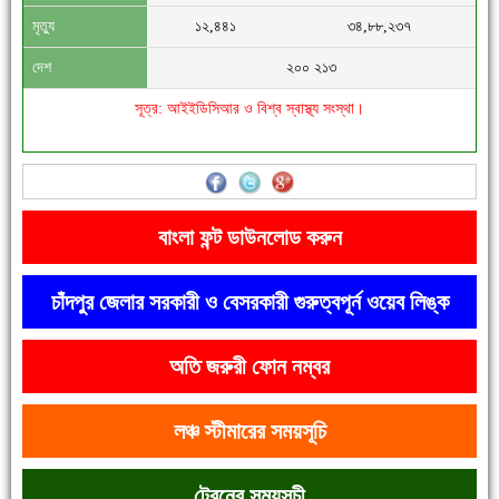
মৃত্যু
১২,৪৪১
৩৪,৮৮,২৩৭
দেশ
২০০ ২১৩
সূত্র: আইইডিসিআর ও বিশ্ব স্বাস্থ্য সংস্থা।
'বাংলা সাহিত্যানুরাগীরা তাঁর অবদানকে চিরকাল স্মরণ করবে'
বাংলা ফন্ট ডাউনলোড করুন
চাঁদপুর জেলার সরকারী ও বেসরকারী গুরুত্বপূর্ন ওয়েব লিঙ্ক
অতি জরুরী ফোন নম্বর
দেশে রাস্তাঘাটসহ অনেক কিছুই হয়েছে, বাড়েনি কর্মসংস্থান
লঞ্চ স্টীমারের সময়সূচি
ট্রেনের সময়সূচী