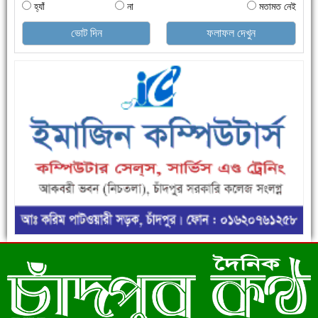
হ্যাঁ
না
মতামত নেই
ভোট দিন
ফলাফল দেখুন
এক সপ্তাহে শনাক্ত বেড়েছে ৫৫%, মৃত্যু ৪৬%
ফরিদগঞ্জে ড্রেন ও সড়ক নির্মাণে ধীরগতি জনদুর্ভোগ চরমে