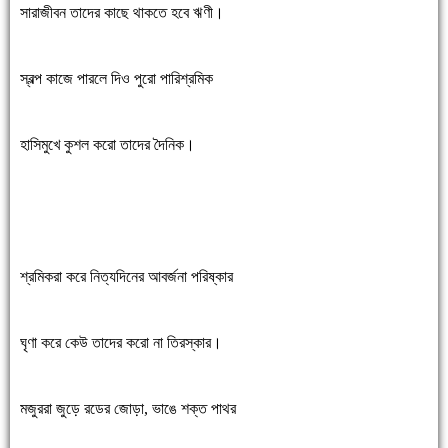
সারাজীবন তাদের কাছে থাকতে হবে ঋণী।
স্বল্প কাজে পারলে দিও পুরো পারিশ্রমিক
হাসিমুখে কুশল করো তাদের দৈনিক।
শ্রমিকরা করে নিত্যদিনের আবর্জনা পরিষ্কার
ঘৃণা করে কেউ তাদের করো না তিরস্কার।
মজুররা জুড়ে রডের জোড়া, ভাঙে শক্ত পাথর