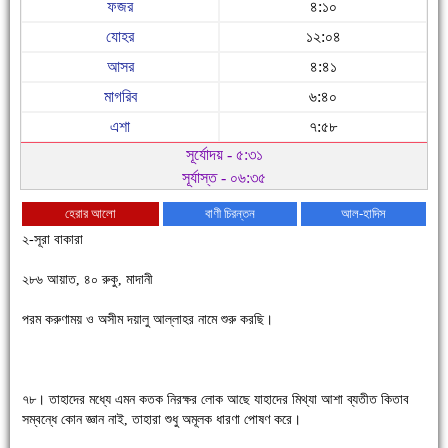
ফজর
৪:১০
যোহর
১২:০৪
আসর
৪:৪১
মাগরিব
৬:৪০
এশা
৭:৫৮
সূর্যোদয় - ৫:৩১
সূর্যাস্ত - ০৬:৩৫
হেরার আলো
বাণী চিরন্তন
আল-হাদিস
২-সূরা বাকারা
২৮৬ আয়াত, ৪০ রুকু, মাদানী
পরম করুণাময় ও অসীম দয়ালু আল্লাহর নামে শুরু করছি।
চাঁদপুরে উই-এর প্রথম নানা ধরনের পণ্যের সমারোহ
৭৮। তাহাদের মধ্যে এমন কতক নিরক্ষর লোক আছে যাহাদের মিথ্যা আশা ব্যতীত কিতাব
সম্বন্ধে কোন জ্ঞান নাই, তাহারা শুধু অমূলক ধারণা পোষণ করে।