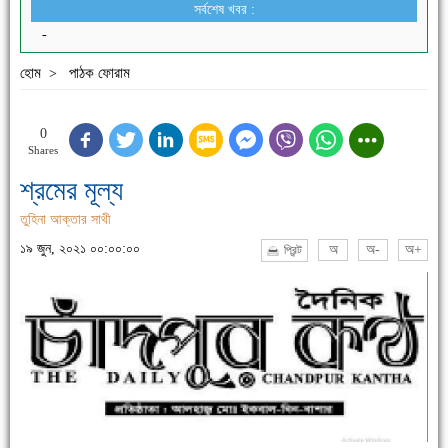
সর্বশেষ খবর :
-
হোম
পাঠক ফোরাম
>
0
Shares
শ্রমের মূল্য
তুহিনা আক্তার সাথী
১৯ জুন, ২০২১ ০০:০০:০০
অ
অ-
অ+
প্রিন্ট