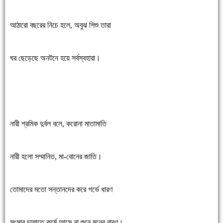
আঠারো বছরের নিচে হলে, অবুঝ শিশু তারা
ঘর ছেড়েছে অনটনে হয়ে সর্বস্বহারা।
নারী শ্রমিক দুর্বল বলে, করোনা মাতামাতি
নারী হলো সম্মানিত, মা-বোনের জাতি।
তোমাদের মতো সন্তানদের করে গর্ভে ধারণ
সংসার চালাতে কর্মে আসে না শুনে মনের বারণ।