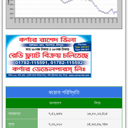
এক সপ্তাহে শনাক্ত বেড়েছে ৫৫%, মৃত্যু ৪৬%
পুলিশ সদস্যদের জন্যে এসপির মৌসুমি ফল উপহার
করোনা পরিস্থিতি
বাংলাদেশ
বিশ্ব
আক্রান্ত
৭,৫১,৬৫৯
১৬,৮০,১৩,৪১৫
সিগমা ওয়েল ইন্ডাস্ট্রির মেকানিক ও গ্রাহক সভা
সুস্থ
৭,৩২,৮১০
১৪,৯৩,৫৬,৭৪৮