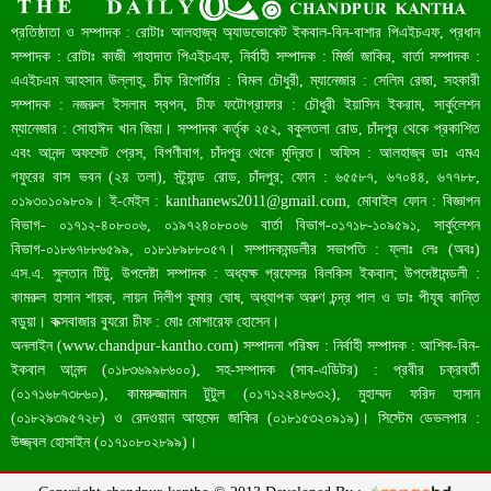
রেকর্ড ৪৫.৪৬ বিলিয়ন ডলারের রিজার্ভ
প্রতিষ্ঠাতা ও সম্পাদক : রোটাঃ আলহাজ্ব অ্যাডভোকেট ইকবাল-বিন-বাশার পিএইচএফ, প্রধান
সম্পাদক : রোটাঃ কাজী শাহাদাত পিএইচএফ, নির্বাহী সম্পাদক : মির্জা জাকির, বার্তা সম্পাদক :
এএইচএম আহসান উল্লাহ্, চীফ রিপোর্টার : বিমল চৌধুরী, ম্যানেজার : সেলিম রেজা, সহকারী
সম্পাদক : নজরুল ইসলাম স্বপন, চীফ ফটোগ্রাফার : চৌধুরী ইয়াসিন ইকরাম, সার্কুলেশন
ম্যানেজার : সোহাঈদ খান জিয়া। সম্পাদক কর্তৃক ২৫২, বকুলতলা রোড, চাঁদপুর থেকে প্রকাশিত
এবং আনন্দ অফসেট প্রেস, বিপণীবাগ, চাঁদপুর থেকে মুদ্রিত। অফিস : আলহাজ্ব ডাঃ এমএ
গফুরের বাস ভবন (২য় তলা), স্ট্র্যান্ড রোড, চাঁদপুর; ফোন : ৬৫৫৮৭, ৬৭০৪৪, ৬৭৭৮৮,
০১৯৩০১০৯৮০৯। ই-মেইল :
kanthanews2011@gmail.com
, মোবাইল ফোন : বিজ্ঞাপন
বিভাগ- ০১৭১২-৪০৮০০৬, ০১৯৭২৪০৮০০৬ বার্তা বিভাগ-০১৭১৮-১০৯৫৯১, সার্কুলেশন
বাংলাদেশ আজ মধ্যম আয়ের দেশে উন্নীত হওয়ার পথে
বিভাগ-০১৮৬৭৮৮৬৫৯৯, ০১৮১৮৯৮৮০৫৭। সম্পাদকমন্ডলীর সভাপতি : ফ্লাঃ লেঃ (অবঃ)
এস.এ. সুলতান টিটু, উপদেষ্টা সম্পাদক : অধ্যক্ষ প্রফেসর বিলকিস ইকবাল; উপদেষ্টামন্ডলী :
কামরুল হাসান শায়ক, লায়ন দিলীপ কুমার ঘোষ, অধ্যাপক অরুণ চন্দ্র পাল ও ডাঃ পীযূষ কান্তি
বড়ুয়া। কক্সবাজার ব্যুরো চীফ : মোঃ মোশারেফ হোসেন।
অনলাইন (
www.chandpur-kantho.com
) সম্পাদনা পরিষদ : নির্বাহী সম্পাদক : আশিক-বিন-
ইকবাল আনন্দ (০১৮৩৬৯৯৮৬০০), সহ-সম্পাদক (সাব-এডিটর) : প্রবীর চক্রবর্তী
(০১৭১৬৮৭৩৮৬০), কামরুজ্জামান টুটুল (০১৭১২২৪৮৬৩২), মুহাম্মদ ফরিদ হাসান
(০১৮২৯৩৯৫৭২৮) ও রেদওয়ান আহমেদ জাকির (০১৮১৫৩২০৯১৯)। সিস্টেম ডেভলপার :
উজ্জ্বল হোসাইন (০১৭১০৮০২৮৯৯)।
চাঁদপুরে একদিনে ১৪ জনের করোনা শনাক্ত