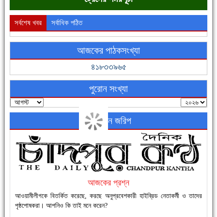
সর্বশেষ খবর
সর্বাধিক পঠিত
আজকের পাঠকসংখ্যা
ফরিদগঞ্জের ভূমিহীন ২০ পরিবার আজ নিজের পাকা ঘরে উঠছে
৪১৮৩৩৯৬৫
পুরোন সংখ্যা
অনলাইন জরিপ
নতুনবাজার ফাঁড়ি পুলিশের অভিযানে ৪০ পিচ ইয়াবাসহ ১ জন গ্রেফতার
আজকের প্রশ্ন
আওয়ামীলীগকে বিতর্কিত করেছে, করছে অনুপ্রবেশকারী হাইব্রিড নেতাকর্মী ও তাদের
পৃষ্ঠপোষকরা। আপনিও কি তাই মনে করেন?