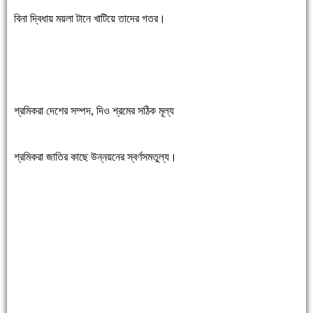
বিনা দ্বিধায় ময়লা টানে খাটিয়ে তাদের গতর।
শ্রমিকরা দেশের সম্পদ, দিও শ্রমের সঠিক মূল্য
শ্রমিকরা জাতির কাছে উন্নয়নের স্বর্ণসমতুল্য।