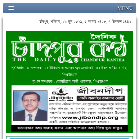
MENU
চাঁদপুর, শনিবার, ১৯ জুন ২০২১, ৫ আষাঢ় ১৪২৮, ৭ জিলকদ ১৪৪২
প্রতিষ্ঠাতা ও সম্পাদক : রোটারিয়ান আলহাজ্ব অ্যাডভোকেট মোঃ ইকবাল-বিন-বাশার,
পিএইচএফ
প্রধান সম্পাদক : রোটারিয়ান কাজী শাহাদাত, পিএইচএফ