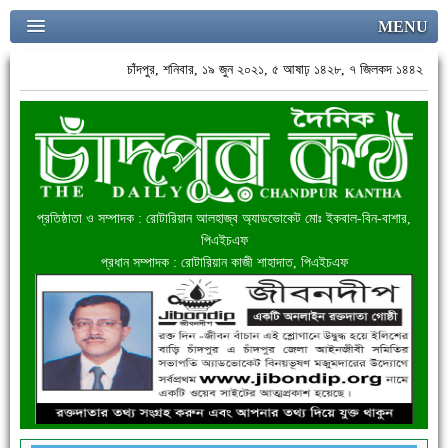
MENU
চাঁদপুর, শনিবার, ১৯ জুন ২০২১, ৫ আষাঢ় ১৪২৮, ৭ জিলকদ ১৪৪২
প্রতিষ্ঠাতা ও সম্পাদক : রোটারিয়ান আলহাজ্ব অ্যাডভোকেট মোঃ ইকবাল-বিন-বাশার,
পিএইচএফ
প্রধান সম্পাদক : রোটারিয়ান কাজী শাহাদাত, পিএইচএফ