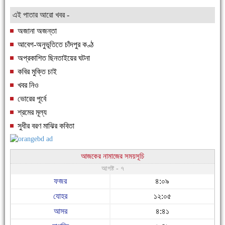
এই পাতার আরো খবর -
অজানা অজন্তা
আবেগ-অনুভূতিতে চাঁদপুর কণ্ঠ
অপ্রকাশিত ছিনতাইয়ের ঘটনা
কবির মুক্তি চাই
খবর নিও
ভোরের পূর্বে
শ্রমের মূল্য
সুধীর বরণ মাঝির কবিতা
আজকের নামাজের সময়সূচি
আগষ্ট - ৭
ফজর
৪:০৯
যোহর
১২:০৫
আসর
৪:৪১