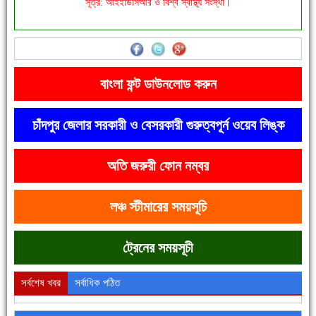
সূত্র: আইইডিসিআর ও বিশ্ব স্বাস্থ্য সংস্থা।
'বাংলা সাহিত্যানুরাগীরা তাঁর অবদানকে চিরকাল স্মরণ করবে'
বাংলা ফন্ট ডাউনলোড করুন
চাঁদপুর জেলার সরকারী ও বেসরকারী গুরুত্বপূর্ন ওয়েব লিঙ্ক
অতি জরুরী ফোন নম্বর
দেশে রাস্তাঘাটসহ অনেক কিছুই হয়েছে, বাড়েনি কর্মসংস্থান
লঞ্চ স্টীমারের সময়সূচি
ট্রেনের সময়সূচী
সর্বশেষ খবর
সর্বাধিক পঠিত