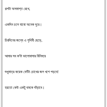
গল্পটা অসমাপ্ত রেখে,
একদিন চলে যাবো অনেক দূরে।
চিরদিনের জন্যে এ পৃথিবী ছেড়ে,
আমার সব ক'টা ভালোবাসার বিনিময়ে
শুধুমাত্র কয়েক ফোঁটা চোখের জল খশে পড়বে!
হয়তো কেউ একটু থমকে দাঁড়াবে।