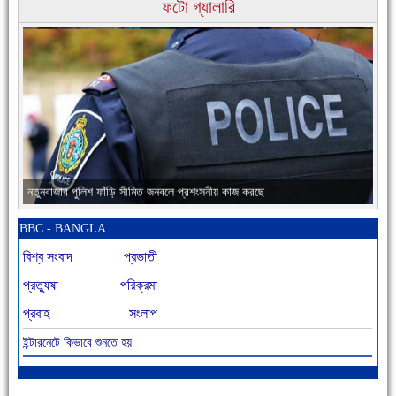
ফটো গ্যালারি
চাঁদপুরের মানুষ তাদের পুরোটা দিয়ে আমাকে আপন করে নিয়েছে
নতুনবাজার পুলিশ ফাঁড়ি সীমিত জনবলে প্রশংসনীয় কাজ করছে
BBC - BANGLA
বিশ্ব সংবাদ
প্রভাতী
প্রত্যুষা
পরিক্রমা
প্রবাহ
সংলাপ
ইন্টারনেটে কিভাবে শুনতে হয়
আজ বিশিষ্ট শিক্ষাবিদ এ.টি. আহমেদ হোসাইন রুশদীর ৪৬তম মৃত্যুবার্ষিকী