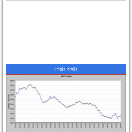
৪৮ দিনে সর্বোচ্চ মৃত্যু
শেয়ার বাজার
এক সপ্তাহে শনাক্ত বেড়েছে ৫৫%, মৃত্যু ৪৬%