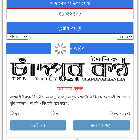
আজকের পাঠকসংখ্যা
ফরিদগঞ্জের ভূমিহীন ২০ পরিবার আজ নিজের পাকা ঘরে উঠছে
৪১৭৪৯৫৯৫
পুরোন সংখ্যা
অনলাইন জরিপ
নতুনবাজার ফাঁড়ি পুলিশের অভিযানে ৪০ পিচ ইয়াবাসহ ১ জন গ্রেফতার
আজকের প্রশ্ন
আওয়ামীলীগকে বিতর্কিত করেছে, করছে অনুপ্রবেশকারী হাইব্রিড নেতাকর্মী ও তাদের
পৃষ্ঠপোষকরা। আপনিও কি তাই মনে করেন?
হ্যাঁ
না
মতামত নেই
ভোট দিন
ফলাফল দেখুন
এক সপ্তাহে শনাক্ত বেড়েছে ৫৫%, মৃত্যু ৪৬%