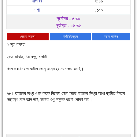
মাগরিব
৬:৪১
এশা
৮:০০
সূর্যোদয় - ৫:৩০
সূর্যাস্ত - ০৬:৩৬
হেরার আলো
বাণী চিরন্তন
আল-হাদিস
২-সূরা বাকারা
২৮৬ আয়াত, ৪০ রুকু, মাদানী
পরম করুণাময় ও অসীম দয়ালু আল্লাহর নামে শুরু করছি।
চাঁদপুরে উই-এর প্রথম নানা ধরনের পণ্যের সমারোহ
৭৮। তাহাদের মধ্যে এমন কতক নিরক্ষর লোক আছে যাহাদের মিথ্যা আশা ব্যতীত কিতাব
সম্বন্ধে কোন জ্ঞান নাই, তাহারা শুধু অমূলক ধারণা পোষণ করে।