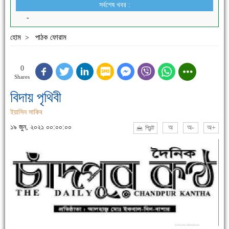
সর্বশেষ খবর :
-
হোম
পাঠক ফোরাম
>
0
Shares
বিদায় পৃথিবী
ইয়াসিন সাকিব
১৯ জুন, ২০২১ ০০:০০:০০
অ
অ-
অ+
প্রিন্ট