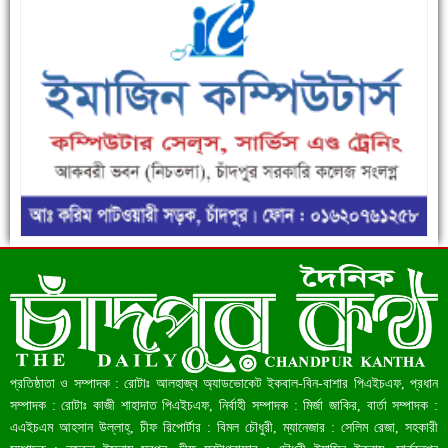
ফরিদগঞ্জে ড্রেন ও সড়ক নির্মাণে ধীরগতি জনদুর্ভোগ চরমে
রেকর্ড ৪৫.৪৬ বিলিয়ন ডলারের রিজার্ভ
প্রতিষ্ঠাতা ও সম্পাদক : রোটাঃ আলহাজ্ব অ্যাডভোকেট ইকবাল-বিন-বাশার পিএইচএফ, প্রধান
সম্পাদক : রোটাঃ কাজী শাহাদাত পিএইচএফ, নির্বাহী সম্পাদক : মির্জা জাকির, বার্তা সম্পাদক :
এএইচএম আহসান উল্লাহ্, চীফ রিপোর্টার : বিমল চৌধুরী, ম্যানেজার : সেলিম রেজা, সহকারী