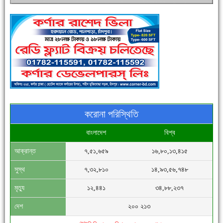
পুলিশ সদস্যদের জন্যে এসপির মৌসুমি ফল উপহার
করোনা পরিস্থিতি
বাংলাদেশ
বিশ্ব
আক্রান্ত
৭,৫১,৬৫৯
১৬,৮০,১৩,৪১৫
সিগমা ওয়েল ইন্ডাস্ট্রির মেকানিক ও গ্রাহক সভা
সুস্থ
৭,৩২,৮১০
১৪,৯৩,৫৬,৭৪৮
মৃত্যু
১২,৪৪১
৩৪,৮৮,২৩৭
দেশ
২০০ ২১৩