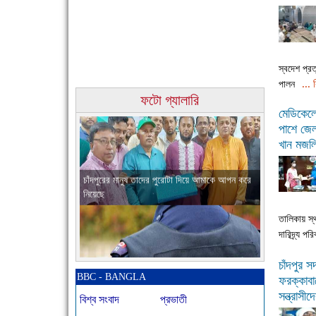
স্বদেশ প্রত্
... 
পালন
ফটো গ্যালারি
চাঁদপুরের মানুষ তাদের পুরোটা দিয়ে আমাকে আপন করে
মেডিকেলে 
নিয়েছে
পাশে জেল
খান মজল
তালিকায় স্থ
দারিদ্র্য পর
নতুনবাজার পুলিশ ফাঁড়ি সীমিত জনবলে প্রশংসনীয় কাজ
করছে
চাঁদপুর 
BBC - BANGLA
ফরক্কাবা
সন্ত্রাসী
বিশ্ব সংবাদ
প্রভাতী