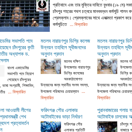
প্রতিবাদে এবং তার মুক্তির দাবিতে বুধবার (১৯ মে) সক
চাঁদপুর শহরের শথপ চত্বরে মানববন্ধন কর্মসূচি পালন কর
প্রেসক্লাব। প্রেসক্লাবের সাথে একাত্মতা প্রকাশ কর
কর্মসূচিতে
... বিস্তারিত
াডেমির সভাপতি পদে
মতলব নারায়ণপুর ডিগ্রি কলেজ
মতলব নারায়ণপুর ডিগ
য়েছেন চাঁদপুরের কৃতী
উন্নয়ন তহবিলে সূধীজনদের
উন্নয়ন তহবিলে সূধ
াতীয় অধ্যাপক ড.
অনুদান প্রদান
অনুদান প্রদান
ইসলাম
মতলব দক্ষিণ
মতলব দক
উপজেলার নারায়ণপুর
উপজেলার
বাংলা একাডেমির
ডিগ্রি কলেজের
ডিগ্রি 
সভাপতি পদে নিয়োগ
অবকাঠামোগত
অবকাঠা
পেয়েছেন চাঁদপুরের
উন্নয়নের জন্য স্থানীয় সংসদ সদস্য,
উন্নয়নের জন্য স্থানীয় স
, ভাষা সংগ্রামী, শিক্ষাবিদ,
...
উপজেলা পরিষদের চেয়ারম্যান
উপজেলা পরিষদের চেয়ারম্
... বিস্তারিত
তীয়
বিস্তারিত
বিস্তারিত
জেলা আওয়ামী লীগের
ফরিদগঞ্জ পৌর এলাকার
পুরানবাজারের গলায় ফা
্রধানমন্ত্রী শেখ
অটোবাইকের ভাড়া নির্ধারণ
অটোবাইক চালকের আত
্বদেশ প্রত্যাবর্তন
ফরিদগঞ্জ পৌর
চাঁদপুর 
লন
এলাকার প্রতিটি
বাজারে গ