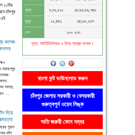
াল ১১টায়
সুস্থ
৭,৩২,৮১০
১৪,৯৩,৫৬,৭৪৮
বে চাঁদপুর
ে এই
মৃত্যু
১২,৪৪১
৩৪,৮৮,২৩৭
দেশ
২০০ ২১৩
্রি কলেজ
সূত্র: আইইডিসিআর ও বিশ্ব স্বাস্থ্য সংস্থা।
ীজনদের
্ষিণ
 নারায়ণপুর
কলেজের
বাংলা ফন্ট ডাউনলোড করুন
মোগত
ংসদ সদস্য,
...
যান
চাঁদপুর জেলার সরকারী ও বেসরকারী
গুরুত্বপূর্ন ওয়েব লিঙ্ক
ঁস দিয়ে
্মহত্যা
অতি জরুরী ফোন নম্বর
শহরের পুরান
লায় ফাঁস