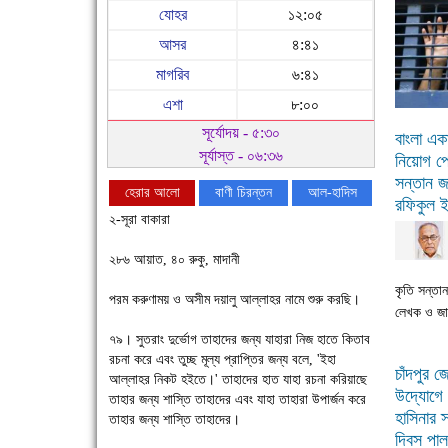
যোহর
১২:০৫
আসর
৪:৪১
মাগরিব
৬:৪১
এশা
৮:০০
সূর্যোদয় - ৫:৩০
বাংলা এক
সূর্যাস্ত - ০৬:৩৬
নিয়োগ পে
সন্তান জ
হেরার আলো
বাণী চিরন্তন
আল-হাদিস
রফিকুল 
২-সূরা বাকারা
২৮৬ আয়াত, ৪০ রুকু, মাদানী
কৃতি সন্তান
পরম করুণাময় ও অসীম দয়ালু আল্লাহর নামে শুরু করছি।
লেখক ও জা
৭৯। সুতরাং দুর্ভোগ তাহাদের জন্য যাহারা নিজ হাতে কিতাব
রচনা করে এবং তুচ্ছ মূল্য প্রাপ্তির জন্য বলে, 'ইহা
চাঁদপুর 
আল্লাহর নিকট হইতে।' তাহাদের হাত যাহা রচনা করিয়াছে
উদ্যোগে প
তাহার জন্য শাস্তি তাহাদের এবং যাহা তাহারা উপার্জন করে
হাসিনার স
চাঁদপুরে উই-এর প্রথম নানা ধরনের পণ্যের সমারোহ
তাহার জন্য শাস্তি তাহাদের।
দিবস পা