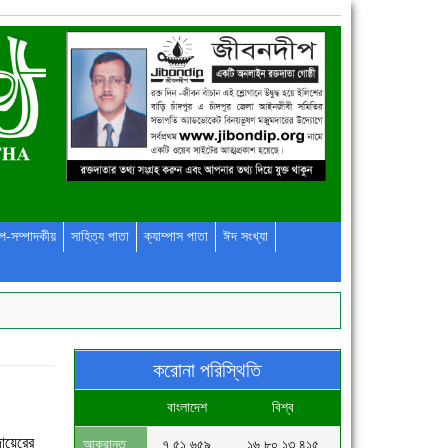
প-সম্পাদকীয়
সাহিত্য পাতা
ক্যাম্পাস পাতা
ঈদ সংখ্যা
করোনা পরিস্থিতি
বাংলাদেশ
বিশ্ব
ায়েরের
আক্রান্ত
৭,৫১,৬৫৯
১৬,৮০,১৩,৪১৫