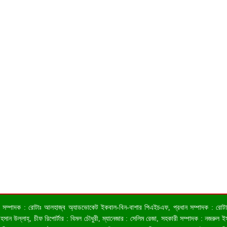
 ও সম্পাদক : রোটাঃ আলহাজ্ব অ্যাডভোকেট ইকবাল-বিন-বাশার পিএইচএফ, প্রধান সম্পাদক : রোটাঃ কা
ন উল্লাহ্, চীফ রিপোর্টার : বিমল চৌধুরী, ম্যানেজার : সেলিম রেজা, সহকারী সম্পাদক : নজরুল ইসল