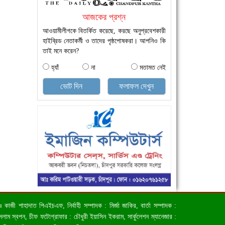
আজকের প্রশ্ন
আওয়ামীলীগকে বিতর্কিত করেছে, করছে অনুপ্রবেশকারী
হাইব্রিড নেতাকর্মী ও তাদের পৃষ্ঠপোষকরা। আপনিও কি
তাই মনে করেন?
হ্যাঁ
না
মতামত নেই
ভোট দিন
ফলাফল দেখুন
জী শাহাদাত পিএইচএফ, নির্বাহী সম্পাদক : মির্জা জাকির, বার্তা সম্পাদক :
াম স্বপন, চীফ ফটোগ্রাফার : চৌধুরী ইয়াসিন ইকরাম, সার্কুলেশন ম্যানেজার :