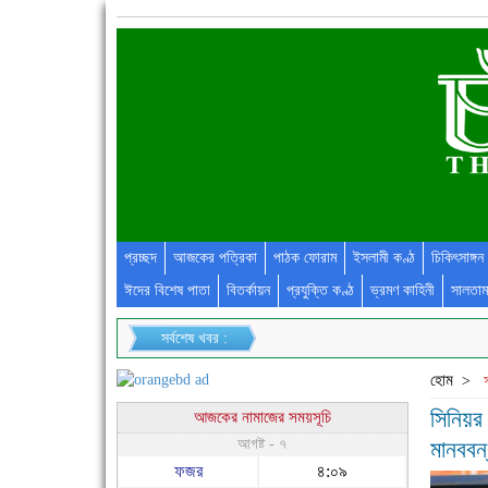
প্রচ্ছদ
আজকের পত্রিকা
পাঠক ফোরাম
ইসলামী কণ্ঠ
চিকিৎসাঙ্গন
ঈদের বিশেষ পাতা
বিতর্কায়ন
প্রযুক্তি কণ্ঠ
ভ্রমণ কাহিনী
সালতাম
সর্বশেষ খবর :
হোম
>
সিনিয়র 
আজকের নামাজের সময়সূচি
আগষ্ট - ৭
মানবব
ফজর
৪:০৯