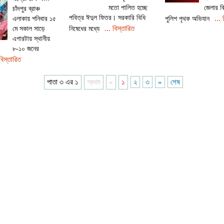
মতো পালিত হচ্ছে
জেলার বি
চাঁদপুর ব্রাঞ্চ
পবিত্র ঈদুল ফিতর। সরকারি বিধি
... 
এলাকায় শনিবার ১৫
পুলিশ পৃথক অভিযান
... বিস্তারিত
মে সকাল সাড়ে
নিষেধের মধ্যে
এগারটায় স্থানীয়
৮-১০ জনের
বিস্তারিত
পাতা ৩ এর ১
প্রথম
«
১
২
৩
»
শেষ