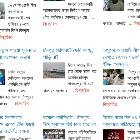
সড়কে চলাচলকারী
লাগিয়ে 
১৭ মে আওয়ামী লীগ
অটোবাইকের ভাড়া নির্ধারণ করেছে
নামে এ
সভাপতি ও
চালক আত্
...
পৌর কর্তৃপক্ষ। সোমবার(১৭ মে)
প্রধানমন্ত্রী শেখ
... বিস
করেছে। ঘটনাটি
বিস্তারিত
হাসিনার ৪০তম
যাবর্তন দিবস চাঁদপুরে
বিস্তারিত
চান্স পাওয়া সুকন্যার
চাঁদপুর হরিণাঘাটে ফেরি আছে,
অসুস্থ আওয়ামী লীগ
া প্রশাসক অঞ্জনা
গাড়ি নাই
দেখতে গেলেন সভাপত
িশ
উদ্দিন আহমেদ
ঈদের আগের দিন
রাত থেকে ঈদের গত
চলতি বছরের
চাঁদপুর 
তিনদিন চাঁদপুর -
মেডিকেল কলেজের
আওয়ামী
শরিয়তপুর নৌ রুটে
এমবিবিএস ভর্তি
অসুস্থ দ
... বিস্তারিত
পরীক্ষার মেধা
যানবাহন স্বল্পতার
দেলোয়ার হোসেন সরদার 
ান করে নেওয়া চাঁদপুরের
মিউজিকে দেখতে গেছেন
... বিস্তারিত
িবারের
বিস্তারিত
সদর উপজেলার
করোনা পরিস্থিতি : চাঁদপুরে
ঈদের পরের দিন ১৪
দে এগ্রো-টেক ফার্মে
ঈদে স্বাস্হ্যবিধি মানা হচ্ছে না
আদালতে পাঠিয়েছে প
দের অতর্কিত হামলা
করোনা পরিস্থিতিতে
ঈদের পর
দেশে তৃতীয়বারের
ই মে শনি
এগ্রো-টেক ফার্ম