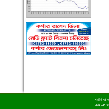
এক সপ্তাহে শনাক্ত বেড়েছে ৫৫%, মৃত্যু ৪৬%
পুলিশ সদস্যদের জন্যে এসপির মৌসুমি ফল উপহার
প্রতিষ্ঠাতা
এএইচএম আহসা