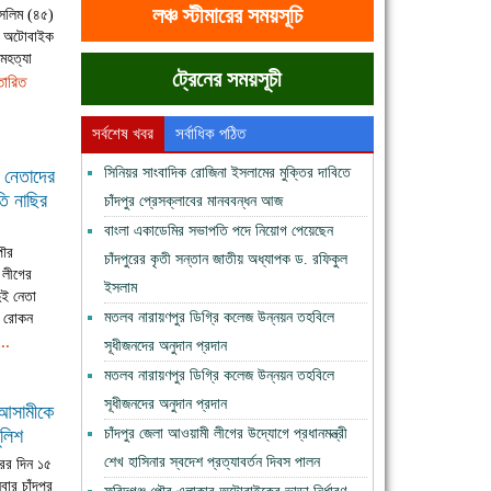
লঞ্চ স্টীমারের সময়সূচি
সেলিম (৪৫)
ক অটোবাইক
মহত্যা
ট্রেনের সময়সূচী
্তারিত
সর্বশেষ খবর
সর্বাধিক পঠিত
সিনিয়র সাংবাদিক রোজিনা ইসলামের মুক্তির দাবিতে
 নেতাদের
ি নাছির
চাঁদপুর প্রেসক্লাবের মানববন্ধন আজ
বাংলা একাডেমির সভাপতি পদে নিয়োগ পেয়েছেন
পৌর
চাঁদপুরের কৃতী সন্তান জাতীয় অধ্যাপক ড. রফিকুল
 লীগের
ইসলাম
ুই নেতা
মতলব নারায়ণপুর ডিগ্রি কলেজ উন্নয়ন তহবিলে
ও রোকন
...
সূধীজনদের অনুদান প্রদান
মতলব নারায়ণপুর ডিগ্রি কলেজ উন্নয়ন তহবিলে
সূধীজনদের অনুদান প্রদান
 আসামীকে
চাঁদপুর জেলা আওয়ামী লীগের উদ্যোগে প্রধানমন্ত্রী
ুলিশ
শেখ হাসিনার স্বদেশ প্রত্যাবর্তন দিবস পালন
ের দিন ১৫
বার চাঁদপুর