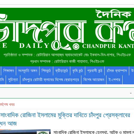
প্রতিষ্ঠাতা ও সম্পাদক : রোটারিয়ান আলহাজ্ব অ্যাডভোকেট মোঃ ইকবাল-বিন-বাশার, পিএইচএফ
প্রধান সম্পাদক : রোটারিয়ান কাজী শাহাদাত, পিএইচএফ
শিক্ষাঙ্গন
সংস্কৃতি অঙ্গন
শিশুকন্ঠ
ক্রীড়াকন্ঠ
কৃষি কন্ঠ
প্রবাসী কন্ঠ
চাঁসক ক্যাম্পাস
উ
ামি
সুচিন্তা
চাঁদপুরে রোটারী ক্লাবের বিশেষ ক্রোড়পত্র
বিশেষ আয়োজন
ই-পেপার
-
সর্বশেষ খবর
সাংবাদিক রোজিনা ইসলামের মুক্তির দাবিতে চাঁদপুর প্রেসক্লাবের
ন্ধন আজ
সাংবাদিক রোজিনা ইসলামকে হেনস্থা, আটক ও মামলা দ