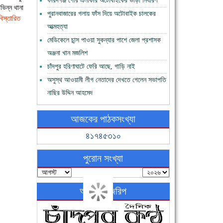
ফরিদগঞ্জ পৌর এলাকার অটোবাইকের ভাড়া নির্ধারণ
ভিন্ন থানা
পুরানবাজারের গলায় ফাঁস দিয়ে অটোবাইক চালকের
বিস্তারিত
আত্মহত্যা
মেডিকেলে চান্স পাওয়া সুকন্যার পাশে জেলা প্রশাসক
অঞ্জনা খান মজলিশ
চাঁদপুর হরিণাঘাটে ফেরি আছে, গাড়ি নাই
অসুস্থ আওয়ামী লীগ নেতাদের দেখতে গেলেন সভাপতি
নাছির উদ্দিন আহমেদ
আজকের পাঠকসংখ্যা
৪১৭৪৫৩১০
পুরোন সংখ্যা
অনলাইন জরিপ