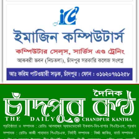
ফরিদগঞ্জে ড্রেন ও সড়ক নির্মাণে ধীরগতি জনদুর্ভোগ চরমে
রেকর্ড ৪৫.৪৬ বিলিয়ন ডলারের রিজার্ভ
প্রতিষ্ঠাতা ও সম্পাদক : রোটাঃ আলহাজ্ব অ্যাডভোকেট ইকবাল-বিন-বাশার পিএইচএফ, প্রধান
সম্পাদক : রোটাঃ কাজী শাহাদাত পিএইচএফ, নির্বাহী সম্পাদক : মির্জা জাকির, বার্তা সম্পাদক :