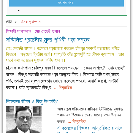
সর্বশেষ খবর :
-
হোম
>
চাঁসক ক্যাম্পাস
শিক্ষার্থী সাক্ষাৎকার : মোঃ মেহেদী হাসান
সম্মিলিত প্রচেষ্টায় সুন্দর পৃথিবী গড়া সম্ভব
মোঃ মেহেদী হাসান। বর্তমানে পড়াশোনা করছেন চাঁদপুর সরকারি কলেজের গণিত
বিভাগে। পড়ছেন দ্বিতীয় বর্ষে। সম্প্রতি তাঁর মুখোমুখি হয় চাঁসক ক্যাম্পাস। তার
সাথে কথা বলেছেন মুহাম্মদ ফরিদ হাসান।
চাঁ.স.ক ক্যাম্পাস : চাঁদপুর সরকারি কলেজে পড়ছেন। কেমন লাগছে? মোঃ মেহেদী
হাসান : চাঁদপুর সরকারি কলেজে পড়া আনন্দের বিষয়। বিশেষত আমি যখন ইন্টারে
পড়ি, তখনই তো স্বপ্ন দেখতাম কোনো কলেজে পড়বো, অনার্স করবো, মাস্টার্স
করবো। তাই স্বভাবতই চাঁদপুর
... বিস্তারিত
শিক্ষকতা জীবন ও কিছু উপলব্ধি
আমার জন্ম ফরিদগঞ্জের বালিথুবা ইউনিয়নের কৃষ্ণপুর
গ্রামে ২৭ ডিসেম্বর ১৯৫৪ সালে। তখন উন্নয়ন
... বিস্তারিত
বলতে
এ কলেজের শিক্ষকরা আন্তরিকতার সাথে