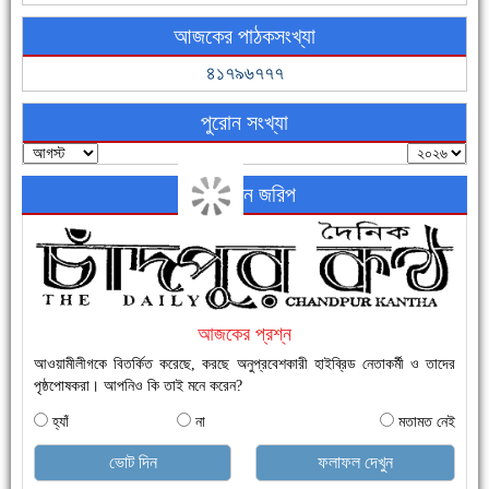
ফরিদগঞ্জের ভূমিহীন ২০ পরিবার আজ নিজের পাকা ঘরে উঠছে
আজকের পাঠকসংখ্যা
৪১৭৯৬৭৭৭
পুরোন সংখ্যা
অনলাইন জরিপ
নতুনবাজার ফাঁড়ি পুলিশের অভিযানে ৪০ পিচ ইয়াবাসহ ১ জন গ্রেফতার
আজকের প্রশ্ন
আওয়ামীলীগকে বিতর্কিত করেছে, করছে অনুপ্রবেশকারী হাইব্রিড নেতাকর্মী ও তাদের
পৃষ্ঠপোষকরা। আপনিও কি তাই মনে করেন?
হ্যাঁ
না
মতামত নেই
এক সপ্তাহে শনাক্ত বেড়েছে ৫৫%, মৃত্যু ৪৬%
ভোট দিন
ফলাফল দেখুন