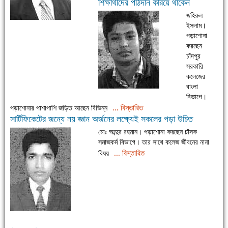
শিক্ষার্থীদের পাঠদান করিয়ে থাকেন
জহিরুল
ইসলাম।
পড়াশোনা
করছেন
চাঁদপুর
সরকারি
কলেজের
বাংলা
বিভাগে।
... বিস্তারিত
পড়াশোনার পাশাপাশি জড়িত আছেন বিভিন্ন
সার্টিফিকেটের জন্যে নয় জ্ঞান অর্জনের লক্ষ্যেই সকলের পড়া উচিত
মোঃ আব্দুর রহমান। পড়াশোনা করছেন চাঁসক
সমাজকর্ম বিভাগে। তার সাথে কলেজ জীবনের নানা
... বিস্তারিত
বিষয়