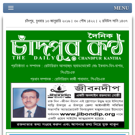
MENU
চাঁদপুর, বুধবার ১৩ জানুয়ারি ২০১৬। ৩০ পৌষ ১৪২২। ২ রবিউস সানি ১৪৩৭
প্রতিষ্ঠাতা ও সম্পাদক : রোটারিয়ান আলহাজ্ব অ্যাডভোকেট মোঃ ইকবাল-বিন-বাশার,
পিএইচএফ
প্রধান সম্পাদক : রোটারিয়ান কাজী শাহাদাত, পিএইচএফ