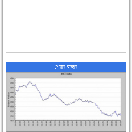
৪৮ দিনে সর্বোচ্চ মৃত্যু
শেয়ার বাজার
এক সপ্তাহে শনাক্ত বেড়েছে ৫৫%, মৃত্যু ৪৬%