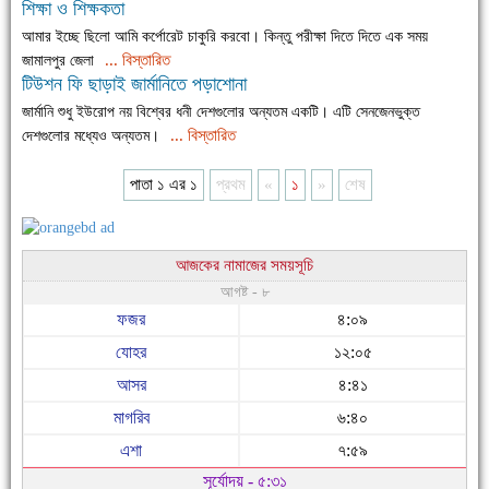
শিক্ষা ও শিক্ষকতা
আমার ইচ্ছে ছিলো আমি কর্পোরেট চাকুরি করবো। কিন্তু পরীক্ষা দিতে দিতে এক সময়
... বিস্তারিত
জামালপুর জেলা
টিউশন ফি ছাড়াই জার্মানিতে পড়াশোনা
জার্মানি শুধু ইউরোপ নয় বিশ্বের ধনী দেশগুলোর অন্যতম একটি। এটি সেনজেনভুক্ত
... বিস্তারিত
দেশগুলোর মধ্যেও অন্যতম।
পাতা ১ এর ১
প্রথম
«
১
»
শেষ
আজকের নামাজের সময়সূচি
আগষ্ট - ৮
ফজর
৪:০৯
যোহর
১২:০৫
আসর
৪:৪১
মাগরিব
৬:৪০
এশা
৭:৫৯
সূর্যোদয় - ৫:৩১