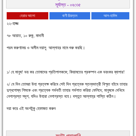
সূর্যাস্ত - ০৬:৩৫
হেরার আলো
বাণী চিরন্তন
আল-হাদিস
২২-হাজ্জ
৭৮ আয়াত, ১০ রুকূ, মাদানী
পরম করুণাাময় ও অসীম দয়ালু আল্লাহর নামে শুরু করছি।
১/ হে মানুষ! ভয় কর তোমাদের প্রতিপালককে; কিয়ামতের প্রকম্পন এক ভয়ংকর ব্যাপার!
চাঁদপুরে উই-এর প্রথম নানা ধরনের পণ্যের সমারোহ
২/ যে দিন তোমরা উহা প্রত্যক্ষ করিবে সেই দিন প্রত্যেক স্তন্যদাত্রী বিস্মৃত হইবে তাহার
দুগ্ধপোষ্য শিশুকে এবং প্রত্যেক গর্ভবতী তাহার গর্ভপাত করিয়া ফেলিবে; মানুষকে দেখিবে
নেশাগ্রস্ত সদৃশ, যদিও উহারা নেশাগ্রস্ত নহে। বস্তুত আল্লাহ্র শাস্তি কঠিন।
দয়া করে এই অংশটুকু হেফাজত করুন
ফটো গ্যালারি