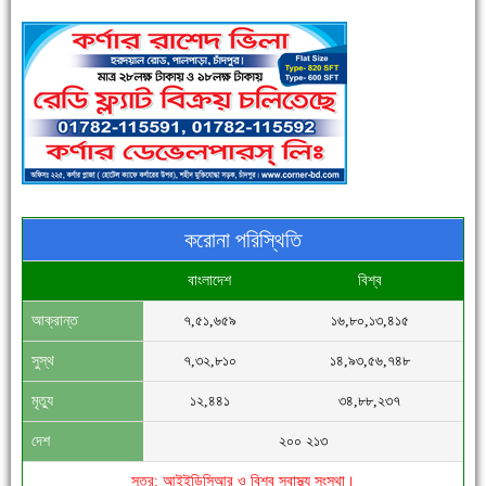
পুলিশ সদস্যদের জন্যে এসপির মৌসুমি ফল উপহার
করোনা পরিস্থিতি
বাংলাদেশ
বিশ্ব
আক্রান্ত
৭,৫১,৬৫৯
১৬,৮০,১৩,৪১৫
সিগমা ওয়েল ইন্ডাস্ট্রির মেকানিক ও গ্রাহক সভা
সুস্থ
৭,৩২,৮১০
১৪,৯৩,৫৬,৭৪৮
মৃত্যু
১২,৪৪১
৩৪,৮৮,২৩৭
দেশ
২০০ ২১৩
সূত্র: আইইডিসিআর ও বিশ্ব স্বাস্থ্য সংস্থা।