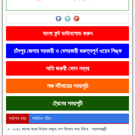
'বাংলা সাহিত্যানুরাগীরা তাঁর অবদানকে চিরকাল স্মরণ করবে'
বাংলা ফন্ট ডাউনলোড করুন
চাঁদপুর জেলার সরকারী ও বেসরকারী গুরুত্বপূর্ন ওয়েব লিঙ্ক
অতি জরুরী ফোন নম্বর
দেশে রাস্তাঘাটসহ অনেক কিছুই হয়েছে, বাড়েনি কর্মসংস্থান
লঞ্চ স্টীমারের সময়সূচি
ট্রেনের সময়সূচী
সর্বশেষ খবর
সর্বাধিক পঠিত
২০৪১ সালের মধ্যে উন্নত-সমৃদ্ধ দেশ হিসেবে গড়ে উঠবে : প্রধানমন্ত্রী