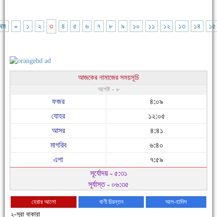
রথম
«
১
২
৩
৪
৫
৬
৭
৮
৯
১০
১১
১২
১৩
১৪
১৫
আজকের নামাজের সময়সূচি
আগষ্ট - ৮
ফজর
৪:০৯
যোহর
১২:০৫
আসর
৪:৪১
মাগরিব
৬:৪০
এশা
৭:৫৯
সূর্যোদয় - ৫:৩১
সূর্যাস্ত - ০৬:৩৫
হেরার আলো
বাণী চিরন্তন
আল-হাদিস
২-সূরা বাকারা