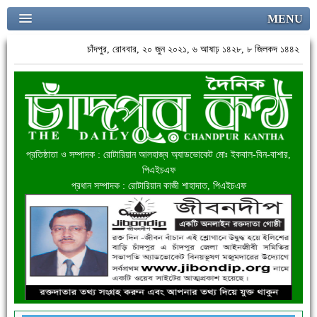
MENU
চাঁদপুর, রোববার, ২০ জুন ২০২১, ৬ আষাঢ় ১৪২৮, ৮ জিলকদ ১৪৪২
প্রতিষ্ঠাতা ও সম্পাদক : রোটারিয়ান আলহাজ্ব অ্যাডভোকেট মোঃ ইকবাল-বিন-বাশার,
পিএইচএফ
প্রধান সম্পাদক : রোটারিয়ান কাজী শাহাদাত, পিএইচএফ