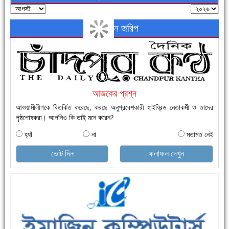
অনলাইন জরিপ
নতুনবাজার ফাঁড়ি পুলিশের অভিযানে ৪০ পিচ ইয়াবাসহ ১ জন গ্রেফতার
আজকের প্রশ্ন
আওয়ামীলীগকে বিতর্কিত করেছে, করছে অনুপ্রবেশকারী হাইব্রিড নেতাকর্মী ও তাদের
পৃষ্ঠপোষকরা। আপনিও কি তাই মনে করেন?
হ্যাঁ
না
মতামত নেই
এক সপ্তাহে শনাক্ত বেড়েছে ৫৫%, মৃত্যু ৪৬%
ভোট দিন
ফলাফল দেখুন