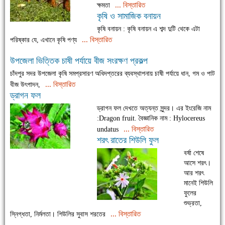
... বিস্তারিত
ক্ষমতা
কৃষি ও সামাজিক বনায়ন
কৃষি বনায়ন : কৃষি বনায়ন এ শব্দ দুটি থেকে এটা
... বিস্তারিত
পরিষ্কার যে, এখানে কৃষি পণ্য
উপজেলা ভিত্তিক চাষী পর্যায়ে বীজ সংরক্ষণ প্রকল্প
চাঁদপুর সদর উপজেলা কৃষি সমপ্রসারণ অধিদপ্তরের ব্যবস্থাপনায় চাষী পর্যায়ে ধান, গম ও পাট
... বিস্তারিত
বীজ উৎপাদন,
ড্রাগন ফল
ড্রাগন ফল দেখতে অত্যন্ত সুন্দর। এর ইংরেজি নাম
:Dragon fruit. বৈজ্ঞানিক নাম : Hylocereus
... বিস্তারিত
undatus
শরৎ রাতের শিউলি ফুল
বর্ষা শেষে
আসে শরৎ।
আর শরৎ
মানেই শিউলি
ফুলের
শুভ্রতা,
... বিস্তারিত
সি্নগ্ধতা, নির্মলতা। শিউলির সুবাস শরতের