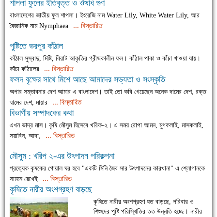
শাপলা ফুলের ইতিবৃত্ত ও ঔষধি গুণ
বাংলাদেশের জাতীয় ফুল শাপলা। ইংরেজি নাম Water Lily, White Water Lily, আর
... বিস্তারিত
বৈজ্ঞানিক নাম Nymphaea
পুষ্টিতে ভরপুর কাঁঠাল
কাঁঠাল সুস্বাদু, মিষ্টি, বিরাট আকৃতির গ্রীষ্মকালীন ফল। কাঁঠাল পাকা ও কাঁচা খাওয়া যায়।
... বিস্তারিত
কাঁচা কাঁঠালের
ফলদ বৃক্ষের সাথে মিশে আছে আমাদের সভ্যতা ও সংস্কৃতি
অপার সম্ভাবনার দেশ আমার এ বাংলাদেশ। তাই তো কবি গেয়েছেন অনেক দামের দেশ, রক্ত
... বিস্তারিত
ঘামের দেশ, মায়ার
বিভাগীয় সম্পাদকের কথা
এখন ভাদ্র মাস। কৃষি মৌসুম হিসেবে খরিফ-২। এ সময় রোপা আমন, মুগকলাই, মাসকলাই,
... বিস্তারিত
সয়াবিন, আদা,
মৌসুম : খরিপ ২-এর উৎপাদন পরিকল্পনা
প্রত্যেক কৃষকের গোয়াল ঘর হবে "একটি মিনি জৈব সার উৎপাদনের কারখানা" এ শ্লোগানকে
... বিস্তারিত
সামনে রেখেই
কৃষিতে নারীর অংশগ্রহণ বাড়ছে
কৃষিতে নারীর অংশগ্রহণ যত বাড়ছে, পরিবার ও
শিশুদের পুষ্টি পরিস্থিতির তত উন্নতি হচ্ছে। নারীর