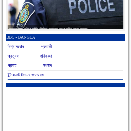
নতুনবাজার পুলিশ ফাঁড়ি সীমিত জনবলে প্রশংসনীয় কাজ করছে
BBC - BANGLA
বিশ্ব সংবাদ
প্রভাতী
প্রত্যুষা
পরিক্রমা
প্রবাহ
সংলাপ
ইন্টারনেটে কিভাবে শুনতে হয়
আজ বিশিষ্ট শিক্ষাবিদ এ.টি. আহমেদ হোসাইন রুশদীর ৪৬তম মৃত্যুবার্ষিকী