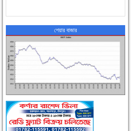
৪৮ দিনে সর্বোচ্চ মৃত্যু
শেয়ার বাজার
এক সপ্তাহে শনাক্ত বেড়েছে ৫৫%, মৃত্যু ৪৬%
পুলিশ সদস্যদের জন্যে এসপির মৌসুমি ফল উপহার