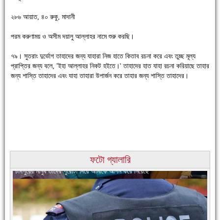
২৮৬ আয়াত, ৪০ রুকু, মাদানী
পরম করুণাময় ও অসীম দয়ালু আল্লাহর নামে শুরু করছি।
৭৯। সুতরাং দুর্ভোগ তাহাদের জন্য যাহারা নিজ হাতে কিতাব রচনা করে এবং তুচ্ছ মূল্য
চাঁদপুরে উই-এর প্রথম নানা ধরনের পণ্যের সমারোহ
প্রাপ্তির জন্য বলে, 'ইহা আল্লাহর নিকট হইতে।' তাহাদের হাত যাহা রচনা করিয়াছে তাহার
জন্য শাস্তি তাহাদের এবং যাহা তাহারা উপার্জন করে তাহার জন্য শাস্তি তাহাদের।
ফটো গ্যালারি
চাঁদপুরের মানুষ তাদের পুরোটা দিয়ে আমাকে আপন করে নিয়েছে