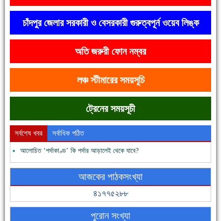
চাঁদপুর জেলার সরকারী ও বেসরকারী গুরুত্বপূর্ন ওয়েব লিঙ্ক
অতি জরুরী ফোন নম্বর
দেশে রাস্তাঘাটসহ অনেক কিছুই হয়েছে, বাড়েনি কর্মসংস্থান
লঞ্চ স্টীমারের সময়সূচি
ট্রেনের সময়সূচী
সর্বশেষ খবর
সর্বাধিক পঠিত
আলোচিত ‘পর্দাকাণ্ড’ কি পর্দার আড়ালেই থেকে যাবে?
ফরিদগঞ্জের ভূমিহীন ২০ পরিবার আজ নিজের পাকা ঘরে উঠছে
আজকের পাঠকসংখ্যা
৪১৭৭৫২৮৮
পুরোন সংখ্যা