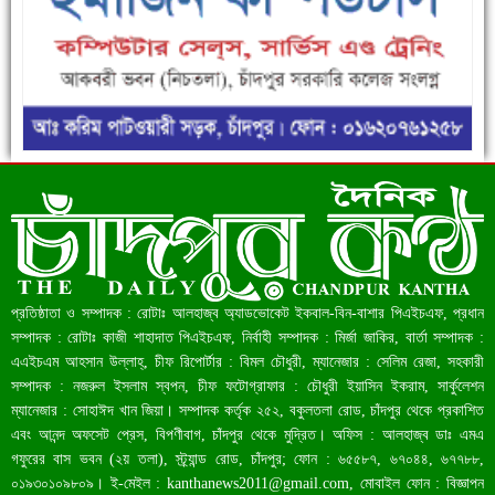
ফরিদগঞ্জে ড্রেন ও সড়ক নির্মাণে ধীরগতি জনদুর্ভোগ চরমে
রেকর্ড ৪৫.৪৬ বিলিয়ন ডলারের রিজার্ভ
প্রতিষ্ঠাতা ও সম্পাদক : রোটাঃ আলহাজ্ব অ্যাডভোকেট ইকবাল-বিন-বাশার পিএইচএফ, প্রধান
সম্পাদক : রোটাঃ কাজী শাহাদাত পিএইচএফ, নির্বাহী সম্পাদক : মির্জা জাকির, বার্তা সম্পাদক :
এএইচএম আহসান উল্লাহ্, চীফ রিপোর্টার : বিমল চৌধুরী, ম্যানেজার : সেলিম রেজা, সহকারী
সম্পাদক : নজরুল ইসলাম স্বপন, চীফ ফটোগ্রাফার : চৌধুরী ইয়াসিন ইকরাম, সার্কুলেশন
ম্যানেজার : সোহাঈদ খান জিয়া। সম্পাদক কর্তৃক ২৫২, বকুলতলা রোড, চাঁদপুর থেকে প্রকাশিত
এবং আনন্দ অফসেট প্রেস, বিপণীবাগ, চাঁদপুর থেকে মুদ্রিত। অফিস : আলহাজ্ব ডাঃ এমএ
গফুরের বাস ভবন (২য় তলা), স্ট্র্যান্ড রোড, চাঁদপুর; ফোন : ৬৫৫৮৭, ৬৭০৪৪, ৬৭৭৮৮,
০১৯৩০১০৯৮০৯। ই-মেইল :
kanthanews2011@gmail.com
, মোবাইল ফোন : বিজ্ঞাপন
বাংলাদেশ আজ মধ্যম আয়ের দেশে উন্নীত হওয়ার পথে