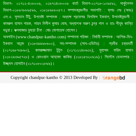
বিভাগ- ০১৭১২-৪০৮০০৬, ০১৯৭২৪০৮০০৬ বার্তা বিভাগ-০১৭১৮-১০৯৫৯১, সার্কুলেশন
বিভাগ-০১৮৬৭৮৮৬৫৯৯, ০১৮১৮৯৮৮০৫৭। সম্পাদকমন্ডলীর সভাপতি : ফ্লাঃ লেঃ (অবঃ)
এস.এ. সুলতান টিটু, উপদেষ্টা সম্পাদক : অধ্যক্ষ প্রফেসর বিলকিস ইকবাল; উপদেষ্টামন্ডলী :
কামরুল হাসান শায়ক, লায়ন দিলীপ কুমার ঘোষ, অধ্যাপক অরুণ চন্দ্র পাল ও ডাঃ পীযূষ কান্তি
বড়ুয়া। কক্সবাজার ব্যুরো চীফ : মোঃ মোশারেফ হোসেন।
অনলাইন (
www.chandpur-kantho.com
) সম্পাদনা পরিষদ : নির্বাহী সম্পাদক : আশিক-বিন-
ইকবাল আনন্দ (০১৮৩৬৯৯৮৬০০), সহ-সম্পাদক (সাব-এডিটর) : প্রবীর চক্রবর্তী
(০১৭১৬৮৭৩৮৬০), কামরুজ্জামান টুটুল (০১৭১২২৪৮৬৩২), মুহাম্মদ ফরিদ হাসান
(০১৮২৯৩৯৫৭২৮) ও রেদওয়ান আহমেদ জাকির (০১৮১৫৩২০৯১৯)। সিস্টেম ডেভলপার :
চাঁদপুরে একদিনে ১৪ জনের করোনা শনাক্ত
উজ্জ্বল হোসাইন (০১৭১০৮০২৮৯৯)।
Copyright chandpur-kantho © 2013 Developed By :
আজ হাজীগঞ্জে সারফেস ওয়াটার ট্রিটমেন্ট প্ল্যান্ট উদ্বোধন