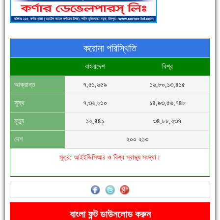
করোনা পরিস্থিতি
বাংলাদেশ
বিশ্ব
আক্রান্ত
৭,৫১,৬৫৯
১৬,৮০,১৩,৪১৫
সিগমা ওয়েল ইন্ডাস্ট্রির মেকানিক ও গ্রাহক সভা
সুস্থ
৭,৩২,৮১০
১৪,৯৩,৫৬,৭৪৮
মৃত্যু
১২,৪৪১
৩৪,৮৮,২৩৭
দেশ
২০০ ২১৩
সূত্র: আইইডিসিআর ও বিশ্ব স্বাস্থ্য সংস্থা।
'বাংলা সাহিত্যানুরাগীরা তাঁর অবদানকে চিরকাল স্মরণ করবে'
বাংলা ফন্ট ডাউনলোড করুন