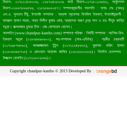
বিভাগ- ০১৭১২-৪০৮০০৬, ০১৯৭২৪০৮০০৬ বার্তা বিভাগ-০১৭১৮-১০৯৫৯১, সার্কুলেশন
বিভাগ-০১৮৬৭৮৮৬৫৯৯, ০১৮১৮৯৮৮০৫৭। সম্পাদকমন্ডলীর সভাপতি : ফ্লাঃ লেঃ (অবঃ)
এস.এ. সুলতান টিটু, উপদেষ্টা সম্পাদক : অধ্যক্ষ প্রফেসর বিলকিস ইকবাল; উপদেষ্টামন্ডলী :
কামরুল হাসান শায়ক, লায়ন দিলীপ কুমার ঘোষ, অধ্যাপক অরুণ চন্দ্র পাল ও ডাঃ পীযূষ কান্তি
বড়ুয়া। কক্সবাজার ব্যুরো চীফ : মোঃ মোশারেফ হোসেন।
অনলাইন (
www.chandpur-kantho.com
) সম্পাদনা পরিষদ : নির্বাহী সম্পাদক : আশিক-বিন-
ইকবাল আনন্দ (০১৮৩৬৯৯৮৬০০), সহ-সম্পাদক (সাব-এডিটর) : প্রবীর চক্রবর্তী
(০১৭১৬৮৭৩৮৬০), কামরুজ্জামান টুটুল (০১৭১২২৪৮৬৩২), মুহাম্মদ ফরিদ হাসান
(০১৮২৯৩৯৫৭২৮) ও রেদওয়ান আহমেদ জাকির (০১৮১৫৩২০৯১৯)। সিস্টেম ডেভলপার :
চাঁদপুরে একদিনে ১৪ জনের করোনা শনাক্ত
উজ্জ্বল হোসাইন (০১৭১০৮০২৮৯৯)।
Copyright chandpur-kantho © 2013 Developed By :
আজ হাজীগঞ্জে সারফেস ওয়াটার ট্রিটমেন্ট প্ল্যান্ট উদ্বোধন