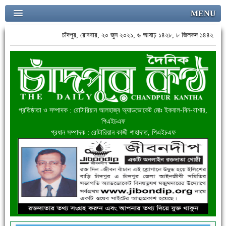
MENU
চাঁদপুর, রোববার, ২০ জুন ২০২১, ৬ আষাঢ় ১৪২৮, ৮ জিলকদ ১৪৪২
প্রতিষ্ঠাতা ও সম্পাদক : রোটারিয়ান আলহাজ্ব অ্যাডভোকেট মোঃ ইকবাল-বিন-বাশার,
পিএইচএফ
প্রধান সম্পাদক : রোটারিয়ান কাজী শাহাদাত, পিএইচএফ