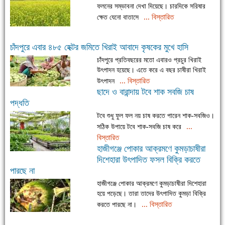
ফলনের সম্ভাবনা দেখা দিয়েছে। চারদিকে সরিষার
... বিস্তারিত
ক্ষেত যেনো বাতাসে
চাঁদপুরে এবার ৪৮৫ হেক্টর জমিতে খিরাই আবাদে কৃষকের মুখে হাসি
চাঁদপুরে প্রতিবছরের মতো এবারও প্রচুর খিরাই
উৎপাদন হয়েছে। এতে করে এ বছর চাষীরা খিরাই
... বিস্তারিত
উৎপাদন
ছাদে ও বারান্দায় টবে শাক সবজি চাষ
পদ্ধতি
টবে শুধু ফুল ফল নয় চাষ করতে পারেন শাক-সবজিও।
...
সঠিক উপায়ে টবে শাক-সবজি চাষ করে
বিস্তারিত
হাজীগঞ্জে পোকার আক্রমণে কুমড়াচাষীরা
দিশেহারা উৎপাদিত ফসল বিক্রি করতে
পারছে না
হাজীগঞ্জে পোকার আক্রমণে কুমড়াচাষীরা দিশেহারা
হয়ে পড়েছে। তারা তাদের উৎপাদিত কুমড়া বিক্রি
... বিস্তারিত
করতে পারছে না।