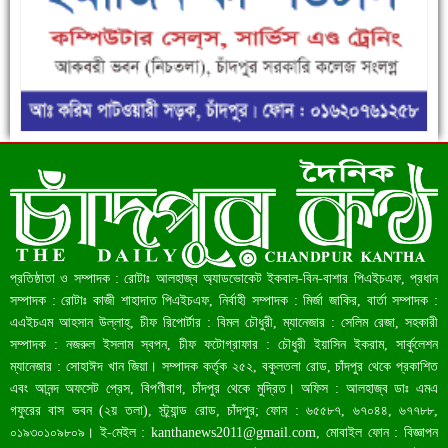
ফরিদগঞ্জে ড্রেন ও সড়ক নির্মাণে ধীরগতি জনদুর্ভোগ চরমে
রেকর্ড ৪৫.৪৬ বিলিয়ন ডলারের রিজার্ভ
প্রতিষ্ঠাতা ও সম্পাদক : রোটাঃ আলহাজ্ব অ্যাডভোকেট ইকবাল-বিন-বাশার পিএইচএফ, প্রধান
সম্পাদক : রোটাঃ কাজী শাহাদাত পিএইচএফ, নির্বাহী সম্পাদক : মির্জা জাকির, বার্তা সম্পাদক :
এএইচএম আহসান উল্লাহ্, চীফ রিপোর্টার : বিমল চৌধুরী, ম্যানেজার : সেলিম রেজা, সহকারী
সম্পাদক : নজরুল ইসলাম স্বপন, চীফ ফটোগ্রাফার : চৌধুরী ইয়াসিন ইকরাম, সার্কুলেশন
ম্যানেজার : সোহাঈদ খান জিয়া। সম্পাদক কর্তৃক ২৫২, বকুলতলা রোড, চাঁদপুর থেকে প্রকাশিত
এবং আনন্দ অফসেট প্রেস, বিপণীবাগ, চাঁদপুর থেকে মুদ্রিত। অফিস : আলহাজ্ব ডাঃ এমএ
গফুরের বাস ভবন (২য় তলা), স্ট্র্যান্ড রোড, চাঁদপুর; ফোন : ৬৫৫৮৭, ৬৭০৪৪, ৬৭৭৮৮,
০১৯৩০১০৯৮০৯। ই-মেইল :
kanthanews2011@gmail.com
, মোবাইল ফোন : বিজ্ঞাপন
বাংলাদেশ আজ মধ্যম আয়ের দেশে উন্নীত হওয়ার পথে