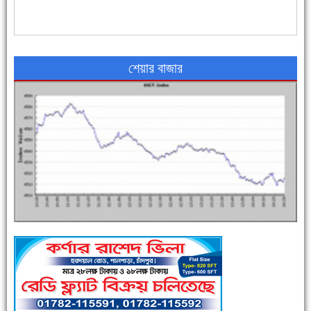
৪৮ দিনে সর্বোচ্চ মৃত্যু
শেয়ার বাজার
এক সপ্তাহে শনাক্ত বেড়েছে ৫৫%, মৃত্যু ৪৬%
পুলিশ সদস্যদের জন্যে এসপির মৌসুমি ফল উপহার