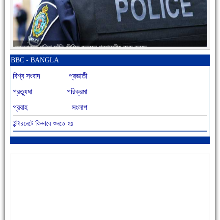
নতুনবাজার পুলিশ ফাঁড়ি সীমিত জনবলে প্রশংসনীয় কাজ করছে
BBC - BANGLA
বিশ্ব সংবাদ
প্রভাতী
প্রত্যুষা
পরিক্রমা
প্রবাহ
সংলাপ
ইন্টারনেটে কিভাবে শুনতে হয়
আজ বিশিষ্ট শিক্ষাবিদ এ.টি. আহমেদ হোসাইন রুশদীর ৪৬তম মৃত্যুবার্ষিকী