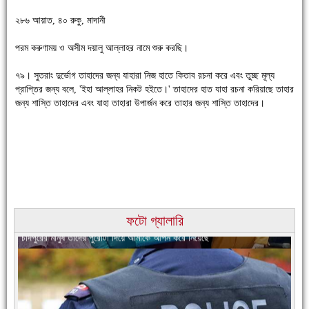
২৮৬ আয়াত, ৪০ রুকু, মাদানী
পরম করুণাময় ও অসীম দয়ালু আল্লাহর নামে শুরু করছি।
৭৯। সুতরাং দুর্ভোগ তাহাদের জন্য যাহারা নিজ হাতে কিতাব রচনা করে এবং তুচ্ছ মূল্য
চাঁদপুরে উই-এর প্রথম নানা ধরনের পণ্যের সমারোহ
প্রাপ্তির জন্য বলে, 'ইহা আল্লাহর নিকট হইতে।' তাহাদের হাত যাহা রচনা করিয়াছে তাহার
জন্য শাস্তি তাহাদের এবং যাহা তাহারা উপার্জন করে তাহার জন্য শাস্তি তাহাদের।
ফটো গ্যালারি
চাঁদপুরের মানুষ তাদের পুরোটা দিয়ে আমাকে আপন করে নিয়েছে