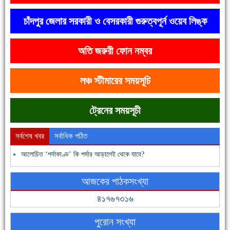
চাঁদপুর জেলার সরকারী ও বেসরকারী গুরুত্বপূর্ন ওয়েব লিঙ্ক
অতি জরুরী ফোন নম্বর
দেশে রাস্তাঘাটসহ অনেক কিছুই হয়েছে, বাড়েনি কর্মসংস্থান
লঞ্চ স্টীমারের সময়সূচি
ট্রেনের সময়সূচী
সর্বশেষ খবর
সর্বাধিক পঠিত
আলোচিত ‘পর্দাকাণ্ড’ কি পর্দার আড়ালেই থেকে যাবে?
ফরিদগঞ্জের ভূমিহীন ২০ পরিবার আজ নিজের পাকা ঘরে উঠছে
আজকের পাঠকসংখ্যা
৪১৭৬৭৩১৬
পুরোন সংখ্যা