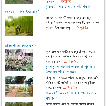
... বিস্তারিত
আশঙ্কা
কৃষকের গলার ফাঁস হয়ে পাট চাষ কি
বাংলাদেশ থেকে উঠে যাবে?
বাংলাদেশের অর্থকরী ফসলের মধ্যে একমাত্র
পাটখাতই শতভাগ মূল্য সংযোজনকারী, পশ্চাৎ ও সম্মুখ
... বিস্তারিত
সংযোগ শিল্পে স্বয়ংসম্পূর্ণ
ওসির শখের সবজি বাগান
ফুলে-ফলে আর সবজিতে ভরপুর চাঁদপুর রেলওয়ে
থানা। এ থানার অফিসার ইনচার্জ (ওসি) মোঃ
... বিস্তারিত
সারওয়ার আলম
ফুলে ফুলে সাজানো হয়েছে চাঁদপুর সদর
উপজেলা পরিষদ প্রাঙ্গণ
চাঁদপুর সদর উপজেলা পরিষদ জনমানুষের কাছে অতি
পরিচিত একটি প্রতিষ্ঠান। এর চারপাশে দৃষ্টিনন্দন
... বিস্তারিত
করতে উদ্যোগ
মতলবে উত্তরে সরিষার বাম্পার ফলনের
সম্ভাবনা
মতলব উত্তর এবার উপজেলায় সরিষার বাম্পার