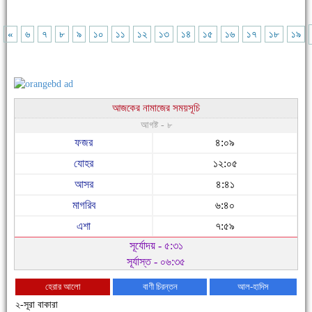
«
৬
৭
৮
৯
১০
১১
১২
১৩
১৪
১৫
১৬
১৭
১৮
১৯
আজকের নামাজের সময়সূচি
আগষ্ট - ৮
ফজর
৪:০৯
যোহর
১২:০৫
আসর
৪:৪১
মাগরিব
৬:৪০
এশা
৭:৫৯
সূর্যোদয় - ৫:৩১
সূর্যাস্ত - ০৬:৩৫
হেরার আলো
বাণী চিরন্তন
আল-হাদিস
২-সূরা বাকারা