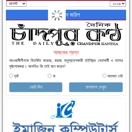
অনলাইন জরিপ
নতুনবাজার ফাঁড়ি পুলিশের অভিযানে ৪০ পিচ ইয়াবাসহ ১ জন গ্রেফতার
আজকের প্রশ্ন
আওয়ামীলীগকে বিতর্কিত করেছে, করছে অনুপ্রবেশকারী হাইব্রিড নেতাকর্মী ও তাদের
পৃষ্ঠপোষকরা। আপনিও কি তাই মনে করেন?
হ্যাঁ
না
মতামত নেই
এক সপ্তাহে শনাক্ত বেড়েছে ৫৫%, মৃত্যু ৪৬%
ভোট দিন
ফলাফল দেখুন