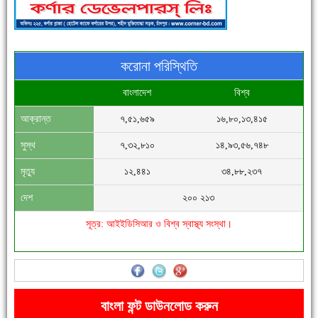
করোনা পরিস্থিতি
বাংলাদেশ
বিশ্ব
আক্রান্ত
৭,৫১,৬৫৯
১৬,৮০,১৩,৪১৫
সিগমা ওয়েল ইন্ডাস্ট্রির মেকানিক ও গ্রাহক সভা
সুস্থ
৭,৩২,৮১০
১৪,৯৩,৫৬,৭৪৮
মৃত্যু
১২,৪৪১
৩৪,৮৮,২৩৭
দেশ
২০০ ২১৩
সূত্র: আইইডিসিআর ও বিশ্ব স্বাস্থ্য সংস্থা।
'বাংলা সাহিত্যানুরাগীরা তাঁর অবদানকে চিরকাল স্মরণ করবে'
বাংলা ফন্ট ডাউনলোড করুন