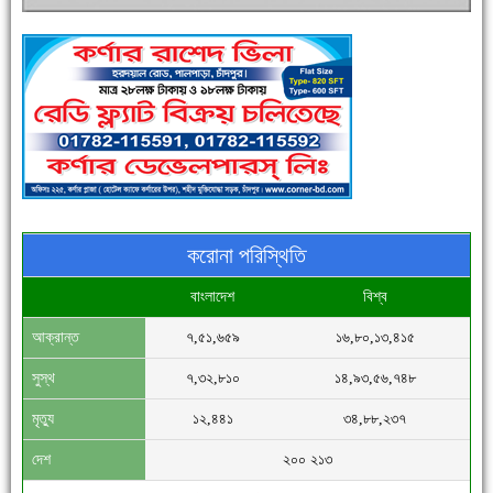
পুলিশ সদস্যদের জন্যে এসপির মৌসুমি ফল উপহার
করোনা পরিস্থিতি
বাংলাদেশ
বিশ্ব
আক্রান্ত
৭,৫১,৬৫৯
১৬,৮০,১৩,৪১৫
সিগমা ওয়েল ইন্ডাস্ট্রির মেকানিক ও গ্রাহক সভা
সুস্থ
৭,৩২,৮১০
১৪,৯৩,৫৬,৭৪৮
মৃত্যু
১২,৪৪১
৩৪,৮৮,২৩৭
দেশ
২০০ ২১৩