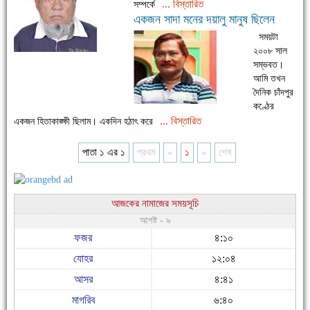
... বিস্তারিত
সম্পর্কে
একজন সাদা মনের দয়ালু মানুষ ছিলেন
সময়টা
২০০৮ সাল
সম্ভবত।
আমি তখন
দৈনিক চাঁদপুর
কণ্ঠের
... বিস্তারিত
একজন হিতাকাঙ্ক্ষী ছিলাম। একদিন হঠাৎ করে
পাতা ১ এর ১
প্রথম
«
১
»
শেষ
আজকের নামাজের সময়সূচি
আগষ্ট - ৯
ফজর
৪:১০
যোহর
১২:০৪
আসর
৪:৪১
মাগরিব
৬:৪০