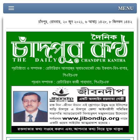
MENU
চাঁদপুর, রোববার, ২০ জুন ২০২১, ৬ আষাঢ় ১৪২৮, ৮ জিলকদ ১৪৪২
প্রতিষ্ঠাতা ও সম্পাদক : রোটারিয়ান আলহাজ্ব অ্যাডভোকেট মোঃ ইকবাল-বিন-বাশার,
পিএইচএফ
প্রধান সম্পাদক : রোটারিয়ান কাজী শাহাদাত, পিএইচএফ