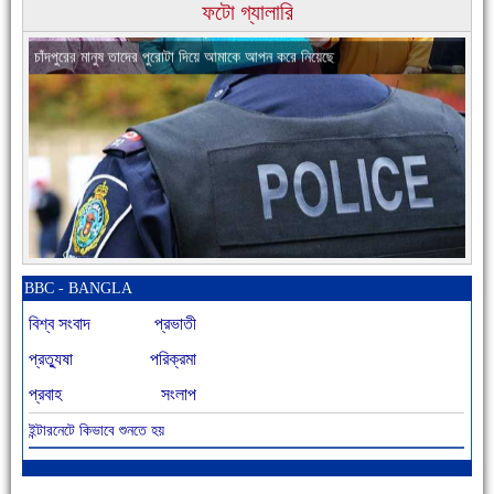
ফটো গ্যালারি
চাঁদপুরের মানুষ তাদের পুরোটা দিয়ে আমাকে আপন করে নিয়েছে
নতুনবাজার পুলিশ ফাঁড়ি সীমিত জনবলে প্রশংসনীয় কাজ করছে
BBC - BANGLA
বিশ্ব সংবাদ
প্রভাতী
প্রত্যুষা
পরিক্রমা
প্রবাহ
সংলাপ
ইন্টারনেটে কিভাবে শুনতে হয়
আজ বিশিষ্ট শিক্ষাবিদ এ.টি. আহমেদ হোসাইন রুশদীর ৪৬তম মৃত্যুবার্ষিকী