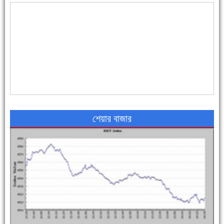
৪৮ দিনে সর্বোচ্চ মৃত্যু
শেয়ার বাজার
এক সপ্তাহে শনাক্ত বেড়েছে ৫৫%, মৃত্যু ৪৬%