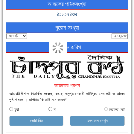
আজকের পাঠকসংখ্যা
ফরিদগঞ্জের ভূমিহীন ২০ পরিবার আজ নিজের পাকা ঘরে উঠছে
৪১৮১২৪৩৫
পুরোন সংখ্যা
অনলাইন জরিপ
নতুনবাজার ফাঁড়ি পুলিশের অভিযানে ৪০ পিচ ইয়াবাসহ ১ জন গ্রেফতার
আজকের প্রশ্ন
আওয়ামীলীগকে বিতর্কিত করেছে, করছে অনুপ্রবেশকারী হাইব্রিড নেতাকর্মী ও তাদের
পৃষ্ঠপোষকরা। আপনিও কি তাই মনে করেন?
হ্যাঁ
না
মতামত নেই
ভোট দিন
ফলাফল দেখুন
এক সপ্তাহে শনাক্ত বেড়েছে ৫৫%, মৃত্যু ৪৬%