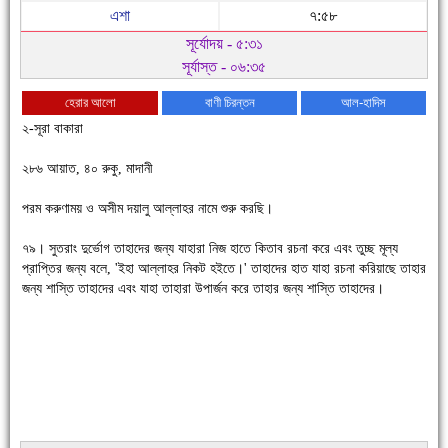
এশা
৭:৫৮
সূর্যোদয় - ৫:৩১
সূর্যাস্ত - ০৬:৩৫
হেরার আলো
বাণী চিরন্তন
আল-হাদিস
২-সূরা বাকারা
২৮৬ আয়াত, ৪০ রুকু, মাদানী
পরম করুণাময় ও অসীম দয়ালু আল্লাহর নামে শুরু করছি।
৭৯। সুতরাং দুর্ভোগ তাহাদের জন্য যাহারা নিজ হাতে কিতাব রচনা করে এবং তুচ্ছ মূল্য
প্রাপ্তির জন্য বলে, 'ইহা আল্লাহর নিকট হইতে।' তাহাদের হাত যাহা রচনা করিয়াছে তাহার
চাঁদপুরে উই-এর প্রথম নানা ধরনের পণ্যের সমারোহ
জন্য শাস্তি তাহাদের এবং যাহা তাহারা উপার্জন করে তাহার জন্য শাস্তি তাহাদের।