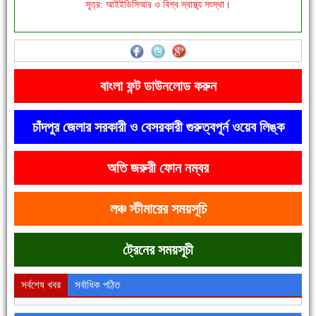
সূত্র: আইইডিসিআর ও বিশ্ব স্বাস্থ্য সংস্থা।
'বাংলা সাহিত্যানুরাগীরা তাঁর অবদানকে চিরকাল স্মরণ করবে'
বাংলা ফন্ট ডাউনলোড করুন
চাঁদপুর জেলার সরকারী ও বেসরকারী গুরুত্বপূর্ন ওয়েব লিঙ্ক
অতি জরুরী ফোন নম্বর
দেশে রাস্তাঘাটসহ অনেক কিছুই হয়েছে, বাড়েনি কর্মসংস্থান
লঞ্চ স্টীমারের সময়সূচি
ট্রেনের সময়সূচী
সর্বশেষ খবর
সর্বাধিক পঠিত