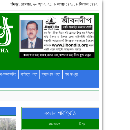
চাঁদপুর, রোববার, ২০ জুন ২০২১, ৬ আষাঢ় ১৪২৮, ৮ জিলকদ ১৪৪২
প-সম্পাদকীয়
সাহিত্য পাতা
ক্যাম্পাস পাতা
ঈদ সংখ্যা
করোনা পরিস্থিতি
বাংলাদেশ
বিশ্ব