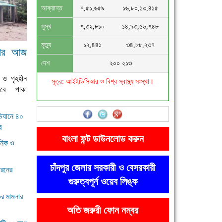
আক্রান্ত
৭,৫১,৬৫৯
১৬,৮০,১৩,৪১৫
সুস্থ
৭,৩২,৮১০
১৪,৯৩,৫৬,৭৪৮
মৃত্যু
১২,৪৪১
৩৪,৮৮,২৩৭
িবার আজ
দেশ
২০০ ২১৩
 ও গৃহহীন
সূত্র: আইইডিসিআর ও বিশ্ব স্বাস্থ্য সংস্থা।
েবে পাকা
ভিযানে ৪০
র
বাংলা ফন্ট ডাউনলোড করুন
ানিক ও
চাঁদপুর জেলার সরকারী ও বেসরকারী
ধরনের
গুরুত্বপূর্ন ওয়েব লিঙ্ক
ির মামলার
অতি জরুরী ফোন নম্বর