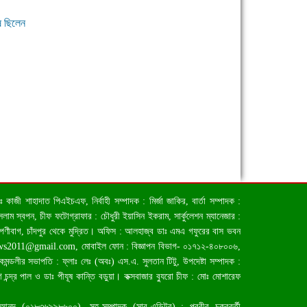
ষ ছিলেন
জী শাহাদাত পিএইচএফ, নির্বাহী সম্পাদক : মির্জা জাকির, বার্তা সম্পাদক :
াম স্বপন, চীফ ফটোগ্রাফার : চৌধুরী ইয়াসিন ইকরাম, সার্কুলেশন ম্যানেজার :
িপণীবাগ, চাঁদপুর থেকে মুদ্রিত। অফিস : আলহাজ্ব ডাঃ এমএ গফুরের বাস ভবন
ews2011@gmail.com
, মোবাইল ফোন : বিজ্ঞাপন বিভাগ- ০১৭১২-৪০৮০০৬,
লীর সভাপতি : ফ্লাঃ লেঃ (অবঃ) এস.এ. সুলতান টিটু, উপদেষ্টা সম্পাদক :
চন্দ্র পাল ও ডাঃ পীযূষ কান্তি বড়ুয়া। কক্সবাজার ব্যুরো চীফ : মোঃ মোশারেফ
 আনন্দ (০১৮৩৬৯৯৮৬০০), সহ-সম্পাদক (সাব-এডিটর) : প্রবীর চক্রবর্তী