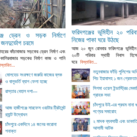
ফরিদগঞ্জের ভূমিহীন ২০ পর
্জে ড্রেন ও সড়ক নির্মাণে
নিজের পাকা ঘরে উঠছে
 জনদুর্ভোগ চরমে
আজ ২০ জুন রোববার ফরিদগঞ্জে ভূমিহীন
শহরের কাঁচাবাজার সড়কের ড্রেন নির্মাণ এবং
২০টি পরিবার স্থায়ী নিবাস হিস
র্ণ কালিরবাজার সড়কের নির্মাণ কাজ ও পানি
ঘরে
বিস্তারিত...
িস্তারিত...
নতুনবাজার ফাঁড়ি পুলিশের অ
মোলহেড সংরক্ষণে জরুরি কাজের ব্লক
পিচ ইয়াবাসহ ১ জন গ্রেফতা
ও বালুভর্তি ব্যাগ ফেলা হচ্ছে
সিগমা ওয়েল ইন্ডাস্ট্রির মেক
রাস্তার বেহাল দশা---
গ্রাহক সভা
চাঁদপুরে উই-এর প্রথম নানা 
আজ হাজীগঞ্জে সারফেস ওয়াটার ট্রিটমেন্ট
পণ্যের সমারোহ
প্ল্যান্ট উদ্বোধন
২ মাদক ব্যবসায়ী এবং ডাকাত
চাঁদপুরে একদিনে ১৪ জনের করোনা
আসামী আটক
শনাক্ত