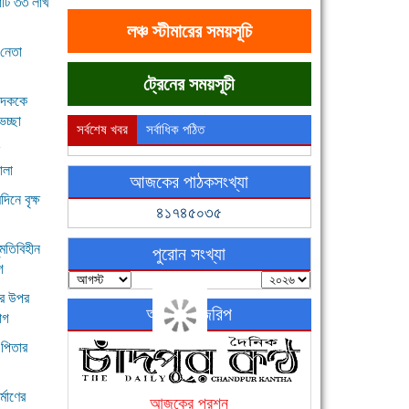
োটি ৩৩ লাখ
লঞ্চ স্টীমারের সময়সূচি
 নেতা
ট্রেনের সময়সূচী
পাদককে
েচ্ছা
সর্বশেষ খবর
সর্বাধিক পঠিত
ালা
আজকের পাঠকসংখ্যা
দিনে বৃক্ষ
৪১৭৪৫০৩৫
মতিবিহীন
পুরোন সংখ্যা
গ
ীর উপর
অনলাইন জরিপ
যোগ
 পিতার
্মাণের
আজকের প্রশ্ন