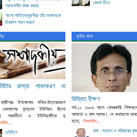
রেকর্ড চীনে
প্রশংসনীয় কাজ করছে
'বাংলা সাহিত্যানুরাগীরা তাঁর অবদানকে
চিরকাল স্মরণ করবে'
কীয়
তৃতীয় পাতা
িটার রাস্তা পাকাকরণ না
বিম্বিত বীক্ষণ
 হাজীগঞ্জ উপজেলার পশ্চিম-উত্তরাঞ্চলে
পর্ব-১১ ১৯৮৯ সালে বেসরকারি শিক্ষক
 এককালের বৃহত্তম ইউনিয়ন ছিলো
আসতো ৩ মাস পরপর। সে কথাগুলো ভাবলে
ঁও। পরবর্তীতে এ ইউনিয়নটিকে দু
হতো,
বিস্তারিত...
্তারিত...
বাবা : সন্তান ও পরিবারের বৃক্
এইদিনে