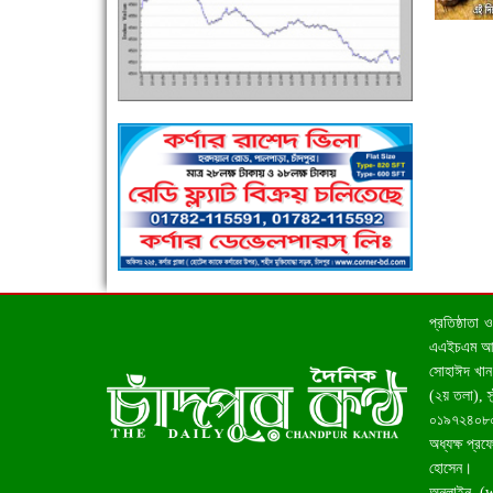
এক সপ্তাহে শনাক্ত বেড়েছে ৫৫%, মৃত্যু ৪৬%
পুলিশ সদস্যদের জন্যে এসপির মৌসুমি ফল উপহার
প্রতিষ্ঠাতা
এএইচএম আহসা
সোহাঈদ খান 
(২য় তলা), 
০১৯৭২৪০৮০০
অধ্যক্ষ প্রফ
হোসেন।
অনলাইন (