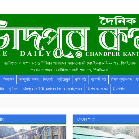
প্রতিষ্ঠাতা ও সম্পাদক : রোটারিয়ান আলহাজ্ব অ্যাডভোকেট মোঃ ইকবাল-বিন-বাশার, পিএইচএফ
প্রধান সম্পাদক : রোটারিয়ান কাজী শাহাদাত, পিএইচএফ
শিক্ষাঙ্গন
সংস্কৃতি অঙ্গন
শিশুকন্ঠ
ক্রীড়াকন্ঠ
কৃষি কন্ঠ
প্রবাসী কন্ঠ
চাঁসক ক্যাম্পাস
উ
ামি
সুচিন্তা
চাঁদপুরে রোটারী ক্লাবের বিশেষ ক্রোড়পত্র
বিশেষ আয়োজন
ই-পেপার
-
পাতা
শেষের পাতা