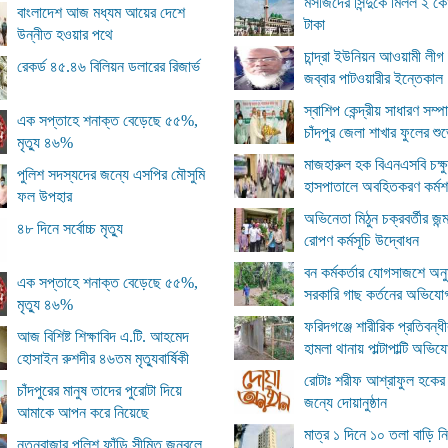
মসজিদের সিন্দুকে মিলল ২ ক
বাংলাদেশ আজ মধ্যম আয়ের দেশে
টাকা
উন্নীত হওয়ার পথে
চান্দ্রা ইউনিয়ন আওয়ামী লীগ
রেকর্ড ৪৫.৪৬ বিলিয়ন ডলারের রিজার্ভ
জব্বার পাটওয়ারীর ইন্তেকাল
স্বাশিপ কেন্দ্রীয় সাধারণ সম্
এক সপ্তাহে শনাক্ত বেড়েছে ৫৫%,
চাঁদপুর জেলা শাখার ফুলের শুভ
মৃত্যু ৪৬%
মাজহারুল হক বিএনএসবি চক্ষু
পুলিশ সদস্যদের জন্যে এসপির মৌসুমি
হাসপাতালে অবহিতকরণ কর্মশ
ফল উপহার
অভিনেতা মিঠুন চক্রবর্তীর জন্ম
৪৮ দিনে সর্বোচ্চ মৃত্যু
রোপণ কর্মসূচি উদ্বোধন
বন কর্মকর্তার যোগসাজশে অনু
এক সপ্তাহে শনাক্ত বেড়েছে ৫৫%,
সরকারি গাছ কর্তনের অভিযো
মৃত্যু ৪৬%
ফরিদগঞ্জে শারীরিক প্রতিবন্ধ
আজ বিশিষ্ট শিক্ষাবিদ এ.টি. আহমেদ
হামলা থানায় পাল্টাপাল্টি অভি
হোসাইন রুশদীর ৪৬তম মৃত্যুবার্ষিকী
রোটাঃ শরীফ আশ্‌রাফুল হকের
চাঁদপুরের মানুষ তাদের পুরোটা দিয়ে
জন্যে দোয়ানুষ্ঠান
আমাকে আপন করে নিয়েছে
মাত্র ১ দিনে ১০ তলা বাড়ি নির
নতুনবাজার পুলিশ ফাঁড়ি সীমিত জনবলে