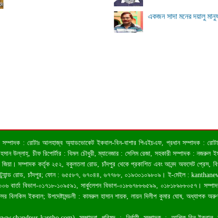
একজন সাদা মনের দয়ালু মানু
 ও সম্পাদক : রোটাঃ আলহাজ্ব অ্যাডভোকেট ইকবাল-বিন-বাশার পিএইচএফ, প্রধান সম্পাদক : রোটাঃ কা
ন উল্লাহ্, চীফ রিপোর্টার : বিমল চৌধুরী, ম্যানেজার : সেলিম রেজা, সহকারী সম্পাদক : নজরুল ইসল
জিয়া। সম্পাদক কর্তৃক ২৫২, বকুলতলা রোড, চাঁদপুর থেকে প্রকাশিত এবং আনন্দ অফসেট প্রেস, ব
স্ট্র্যান্ড রোড, চাঁদপুর; ফোন : ৬৫৫৮৭, ৬৭০৪৪, ৬৭৭৮৮, ০১৯৩০১০৯৮০৯। ই-মেইল :
kanthan
৬ বার্তা বিভাগ-০১৭১৮-১০৯৫৯১, সার্কুলেশন বিভাগ-০১৮৬৭৮৮৬৫৯৯, ০১৮১৮৯৮৮০৫৭। সম্পাদকমন্ড
েসর বিলকিস ইকবাল; উপদেষ্টামন্ডলী : কামরুল হাসান শায়ক, লায়ন দিলীপ কুমার ঘোষ, অধ্যাপক অরুণ 
www.chandpur-kantho.com
) সম্পাদনা পরিষদ : নির্বাহী সম্পাদক : আশিক-বিন-ইকবাল