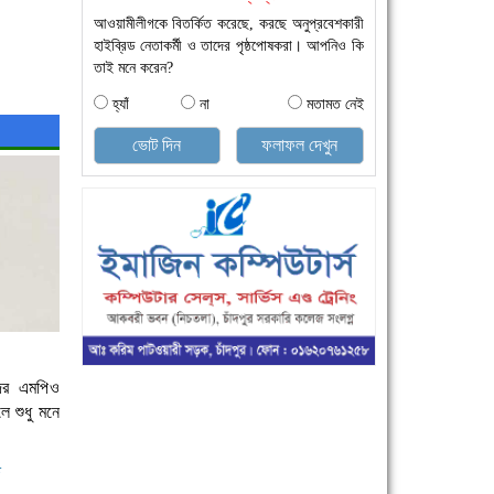
আওয়ামীলীগকে বিতর্কিত করেছে, করছে অনুপ্রবেশকারী
হাইব্রিড নেতাকর্মী ও তাদের পৃষ্ঠপোষকরা। আপনিও কি
তাই মনে করেন?
হ্যাঁ
না
মতামত নেই
ভোট দিন
ফলাফল দেখুন
দের এমপিও
 শুধু মনে
ষ