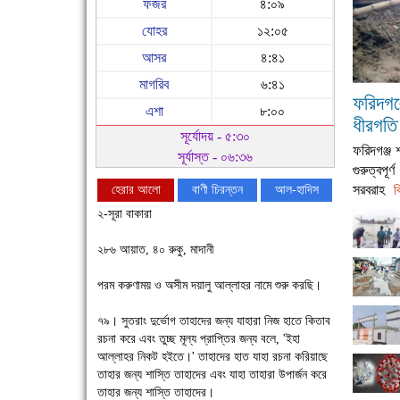
ফজর
৪:০৯
যোহর
১২:০৫
আসর
৪:৪১
মাগরিব
৬:৪১
ফরিদগঞ
এশা
৮:০০
ধীরগতি
সূর্যোদয় - ৫:৩০
ফরিদগঞ্জ 
সূর্যাস্ত - ০৬:৩৬
গুরুত্বপূ
সরবরাহ
হেরার আলো
বাণী চিরন্তন
আল-হাদিস
ব
২-সূরা বাকারা
২৮৬ আয়াত, ৪০ রুকু, মাদানী
পরম করুণাময় ও অসীম দয়ালু আল্লাহর নামে শুরু করছি।
৭৯। সুতরাং দুর্ভোগ তাহাদের জন্য যাহারা নিজ হাতে কিতাব
রচনা করে এবং তুচ্ছ মূল্য প্রাপ্তির জন্য বলে, 'ইহা
আল্লাহর নিকট হইতে।' তাহাদের হাত যাহা রচনা করিয়াছে
তাহার জন্য শাস্তি তাহাদের এবং যাহা তাহারা উপার্জন করে
চাঁদপুরে উই-এর প্রথম নানা ধরনের পণ্যের সমারোহ
তাহার জন্য শাস্তি তাহাদের।