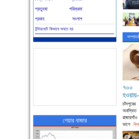
প্রত্যুষা
পরিক্রমা
প্রবাহ
সংলাপ
ইন্টারনেটে কিভাবে শুনতে হয়
আজ বিশিষ্ট শিক্ষাবিদ এ.টি. আহমেদ হোসাইন রুশদীর
সম্পাদ
৪৬তম মৃত্যুবার্ষিকী
৭০০ ম
হওয়ায়-
চাঁদপুরের
৪৮ দিনে সর্বোচ্চ মৃত্যু
অবস্থিত
রাজারগা
শেয়ার বাজার
ভাগে
বিস